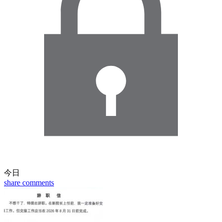
今日
share
comments