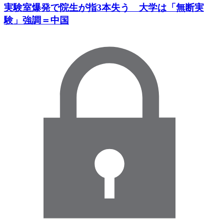
実験室爆発で院生が指3本失う 大学は「無断実
験」強調＝中国