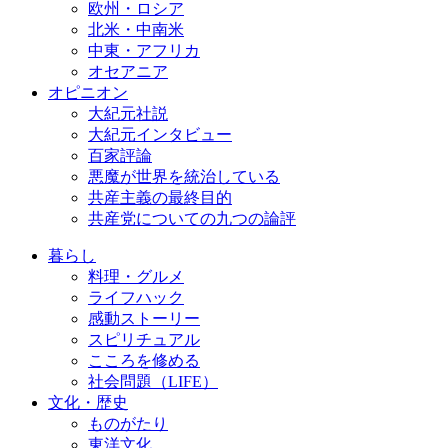
欧州・ロシア
北米・中南米
中東・アフリカ
オセアニア
オピニオン
大紀元社説
大紀元インタビュー
百家評論
悪魔が世界を統治している
共産主義の最終目的
共産党についての九つの論評
暮らし
料理・グルメ
ライフハック
感動ストーリー
スピリチュアル
こころを修める
社会問題（LIFE）
文化・歴史
ものがたり
東洋文化