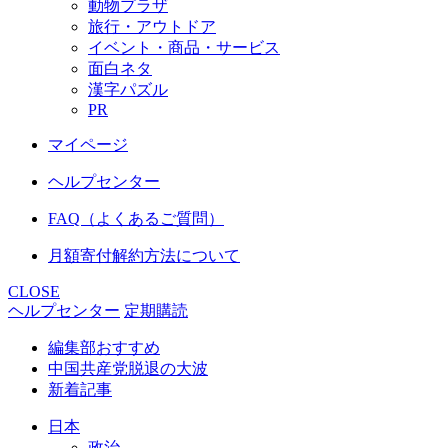
動物プラザ
旅行・アウトドア
イベント・商品・サービス
面白ネタ
漢字パズル
PR
マイページ
ヘルプセンター
FAQ（よくあるご質問）
月額寄付解約方法について
CLOSE
ヘルプセンター
定期購読
編集部おすすめ
中国共産党脱退の大波
新着記事
日本
政治