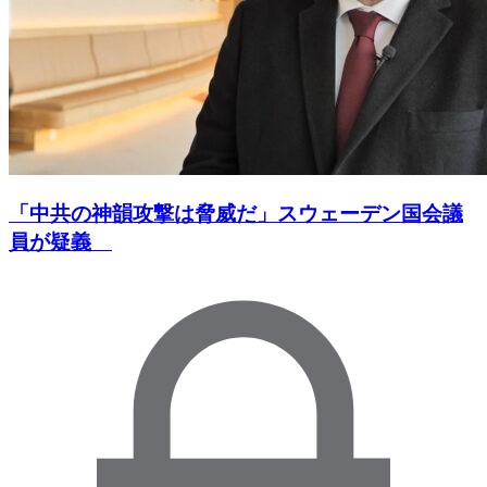
「中共の神韻攻撃は脅威だ」スウェーデン国会議
員が疑義