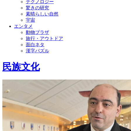
テクノロジー
驚きの研究
素晴らしい自然
宇宙
エンタメ
動物プラザ
旅行・アウトドア
面白ネタ
漢字パズル
民族文化