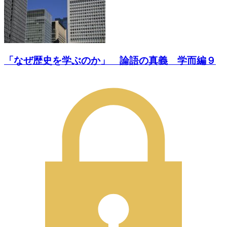
「なぜ歴史を学ぶのか」 論語の真義 学而編９