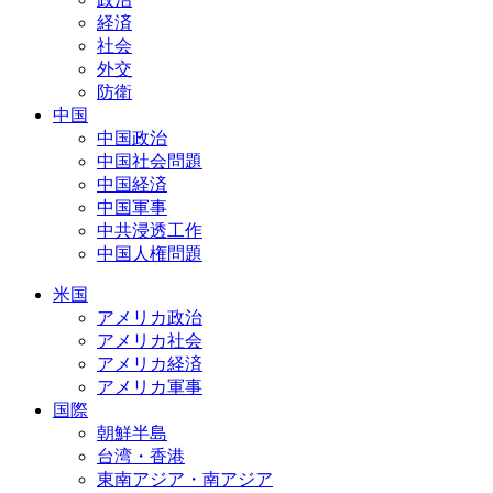
経済
社会
外交
防衛
中国
中国政治
中国社会問題
中国経済
中国軍事
中共浸透工作
中国人権問題
米国
アメリカ政治
アメリカ社会
アメリカ経済
アメリカ軍事
国際
朝鮮半島
台湾・香港
東南アジア・南アジア