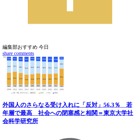
編集部おすすめ
今日
share
comments
外国人のさらなる受け入れに「反対」56.3％ 若
年層で最高 社会への閉塞感と相関＝東京大学社
会科学研究所