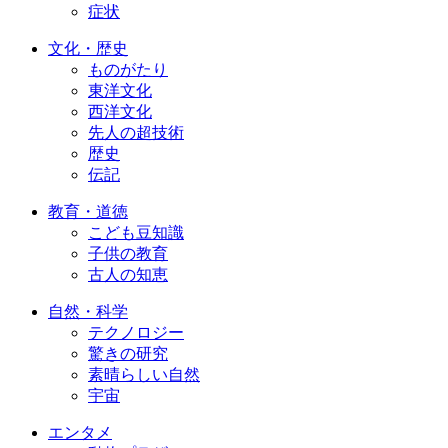
症状
文化・歴史
ものがたり
東洋文化
西洋文化
先人の超技術
歴史
伝記
教育・道徳
こども豆知識
子供の教育
古人の知恵
自然・科学
テクノロジー
驚きの研究
素晴らしい自然
宇宙
エンタメ