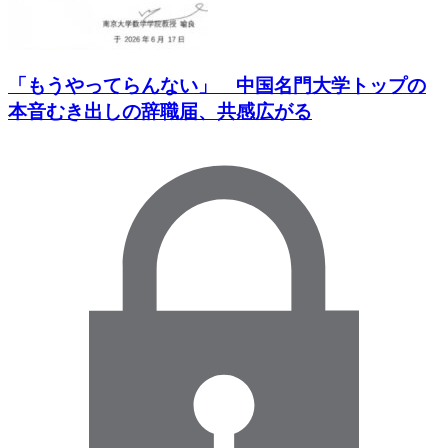
「もうやってらんない」 中国名門大学トップの
本音むき出しの辞職届、共感広がる