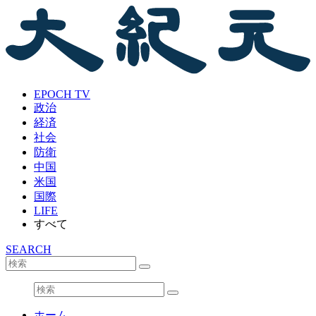
EPOCH TV
政治
経済
社会
防衛
中国
米国
国際
LIFE
すべて
SEARCH
ホーム