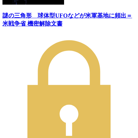
謎の三角形 球体型UFOなどが米軍基地に頻出＝
米戦争省 機密解除文書