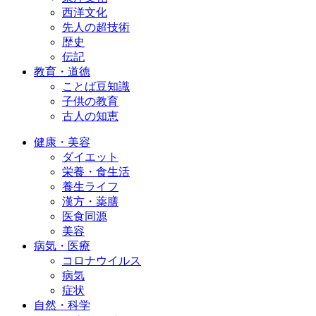
西洋文化
先人の超技術
歴史
伝記
教育・道徳
ことば豆知識
子供の教育
古人の知恵
健康・美容
ダイエット
栄養・食生活
養生ライフ
漢方・薬膳
医食同源
美容
病気・医療
コロナウイルス
病気
症状
自然・科学