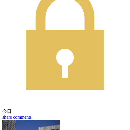
今日
share
comments