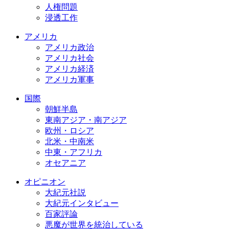
人権問題
浸透工作
アメリカ
アメリカ政治
アメリカ社会
アメリカ経済
アメリカ軍事
国際
朝鮮半島
東南アジア・南アジア
欧州・ロシア
北米・中南米
中東・アフリカ
オセアニア
オピニオン
大紀元社説
大紀元インタビュー
百家評論
悪魔が世界を統治している