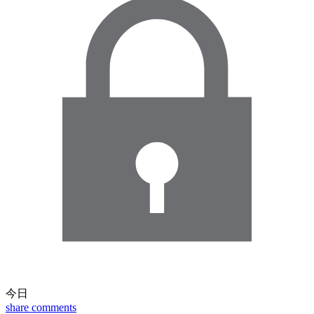
今日
share
comments