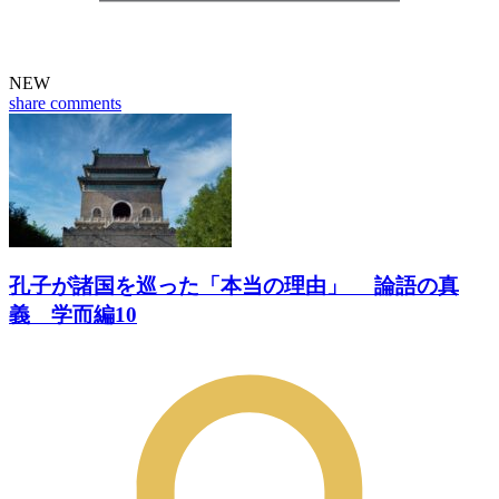
NEW
share
comments
孔子が諸国を巡った「本当の理由」 論語の真
義 学而編10