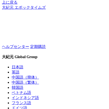
上に戻る
大紀元 エポックタイムズ
ヘルプセンター
定期購読
大紀元 Global Group
日本語
英語
中国語（簡体）
中国語（繁体）
韓国語
ベトナム語
インドネシア語
フランス語
ドイツ語