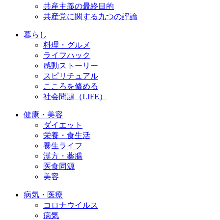
共産主義の最終目的
共産党に関する九つの評論
暮らし
料理・グルメ
ライフハック
感動ストーリー
スピリチュアル
こころを修める
社会問題（LIFE）
健康・美容
ダイエット
栄養・食生活
養生ライフ
漢方・薬膳
医食同源
美容
病気・医療
コロナウイルス
病気