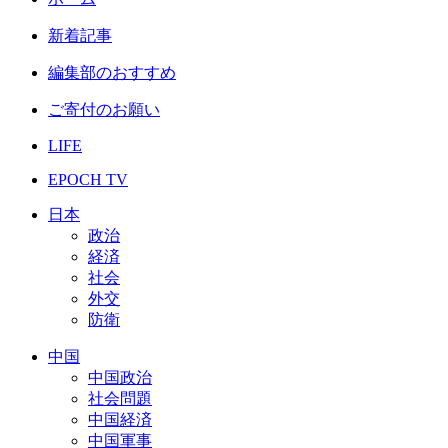
新着記事
編集部のおすすめ
ご寄付のお願い
LIFE
EPOCH TV
日本
政治
経済
社会
外交
防衛
中国
中国政治
社会問題
中国経済
中国軍事