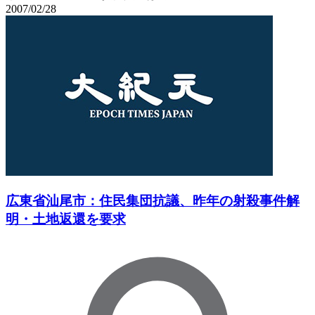
2007/02/28
広東省汕尾市：住民集団抗議、昨年の射殺事件解
明・土地返還を要求