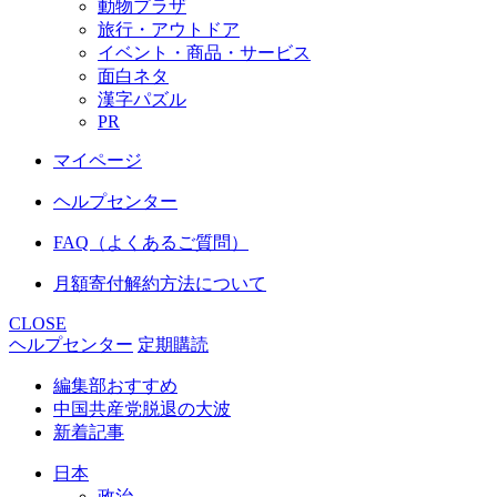
動物プラザ
旅行・アウトドア
イベント・商品・サービス
面白ネタ
漢字パズル
PR
マイページ
ヘルプセンター
FAQ（よくあるご質問）
月額寄付解約方法について
CLOSE
ヘルプセンター
定期購読
編集部おすすめ
中国共産党脱退の大波
新着記事
日本
政治