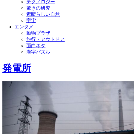
テクノロジー
驚きの研究
素晴らしい自然
宇宙
エンタメ
動物プラザ
旅行・アウトドア
面白ネタ
漢字パズル
発電所