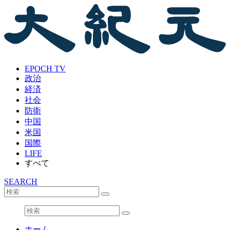
EPOCH TV
政治
経済
社会
防衛
中国
米国
国際
LIFE
すべて
SEARCH
ホーム