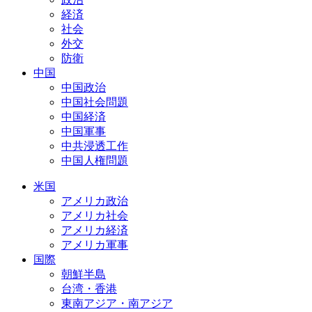
経済
社会
外交
防衛
中国
中国政治
中国社会問題
中国経済
中国軍事
中共浸透工作
中国人権問題
米国
アメリカ政治
アメリカ社会
アメリカ経済
アメリカ軍事
国際
朝鮮半島
台湾・香港
東南アジア・南アジア