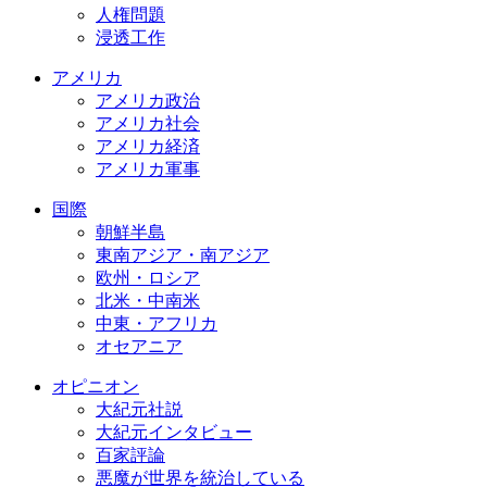
人権問題
浸透工作
アメリカ
アメリカ政治
アメリカ社会
アメリカ経済
アメリカ軍事
国際
朝鮮半島
東南アジア・南アジア
欧州・ロシア
北米・中南米
中東・アフリカ
オセアニア
オピニオン
大紀元社説
大紀元インタビュー
百家評論
悪魔が世界を統治している