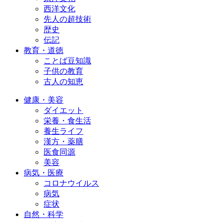
西洋文化
先人の超技術
歴史
伝記
教育・道徳
ことば豆知識
子供の教育
古人の知恵
健康・美容
ダイエット
栄養・食生活
養生ライフ
漢方・薬膳
医食同源
美容
病気・医療
コロナウイルス
病気
症状
自然・科学