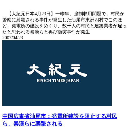
【大紀元日本4月23日】一昨年、強制収用問題で、村民が
警察に射殺される事件が発生した汕尾市東洲四村でこのほ
ど、発電所の建設をめぐり、数千人の村民と建築業者が雇っ
たと思われる暴漢らと再び衝突事件が発生
2007/04/23
中国広東省汕尾市：発電所建設を阻止する村民
ら、暴漢らに襲撃される