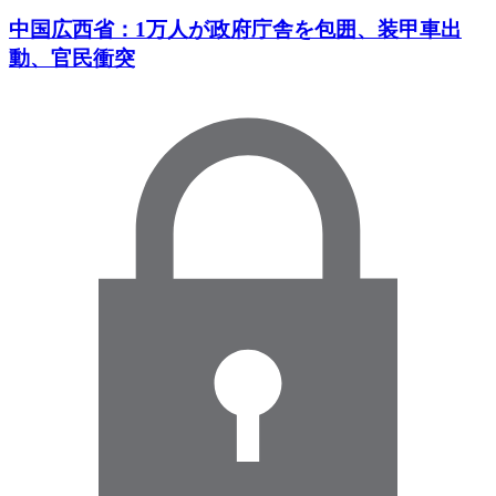
中国広西省：1万人が政府庁舎を包囲、装甲車出
動、官民衝突