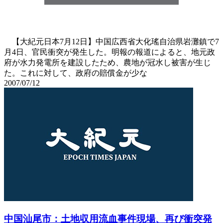
【大紀元日本7月12日】中国広西省大化瑤自治県岩灘鎮で7
月4日、官民衝突が発生した。明報の報道によると、地元政
府が水力発電所を建設したため、農地が冠水し被害が生じ
た。これに対して、政府の賠償金が少な
2007/07/12
中国汕尾市：土地収用流血事件現場、再び衝突発