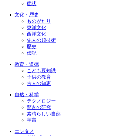
症状
文化・歴史
ものがたり
東洋文化
西洋文化
先人の超技術
歴史
伝記
教育・道徳
こども豆知識
子供の教育
古人の知恵
自然・科学
テクノロジー
驚きの研究
素晴らしい自然
宇宙
エンタメ