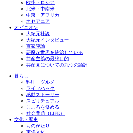
欧州・ロシア
北米・中南米
中東・アフリカ
オセアニア
オピニオン
大紀元社説
大紀元インタビュー
百家評論
悪魔が世界を統治している
共産主義の最終目的
共産党についての九つの論評
暮らし
料理・グルメ
ライフハック
感動ストーリー
スピリチュアル
こころを修める
社会問題（LIFE）
文化・歴史
ものがたり
東洋文化