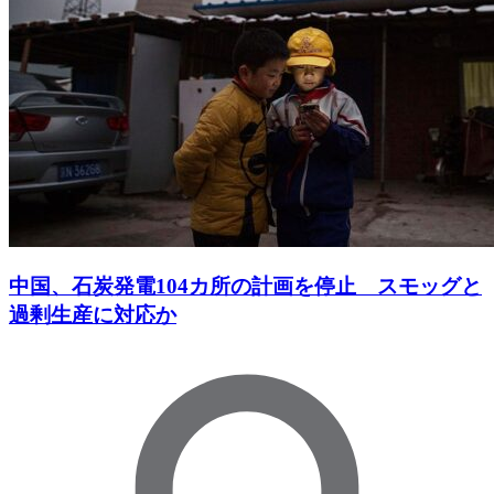
中国、石炭発電104カ所の計画を停止 スモッグと
過剰生産に対応か