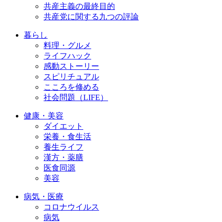
共産主義の最終目的
共産党に関する九つの評論
暮らし
料理・グルメ
ライフハック
感動ストーリー
スピリチュアル
こころを修める
社会問題（LIFE）
健康・美容
ダイエット
栄養・食生活
養生ライフ
漢方・薬膳
医食同源
美容
病気・医療
コロナウイルス
病気