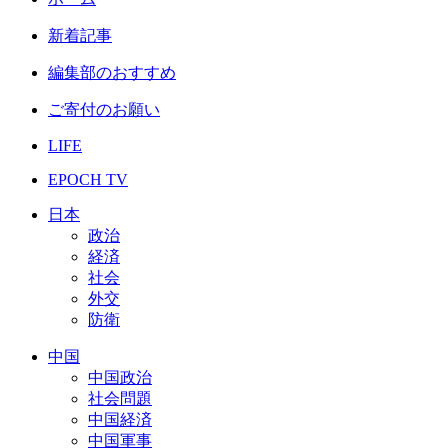
新着記事
編集部のおすすめ
ご寄付のお願い
LIFE
EPOCH TV
日本
政治
経済
社会
外交
防衛
中国
中国政治
社会問題
中国経済
中国軍事