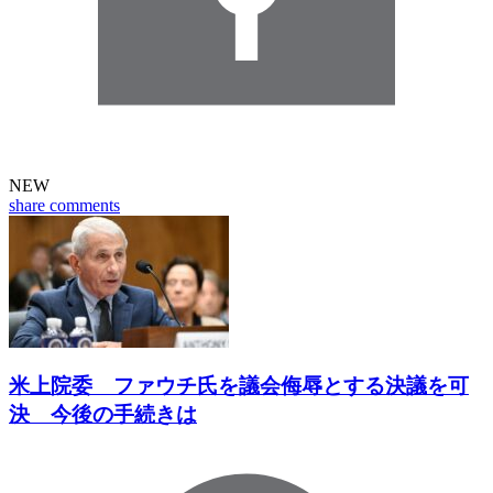
NEW
share
comments
米上院委 ファウチ氏を議会侮辱とする決議を可
決 今後の手続きは