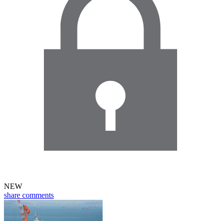
NEW
share
comments