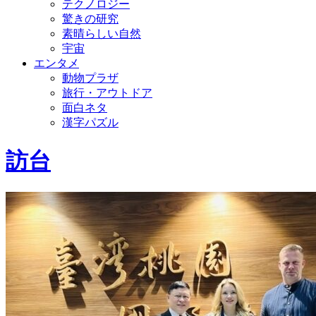
テクノロジー
驚きの研究
素晴らしい自然
宇宙
エンタメ
動物プラザ
旅行・アウトドア
面白ネタ
漢字パズル
訪台