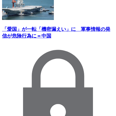
「愛国」が一転「機密漏えい」に 軍事情報の発
信が危険行為に＝中国