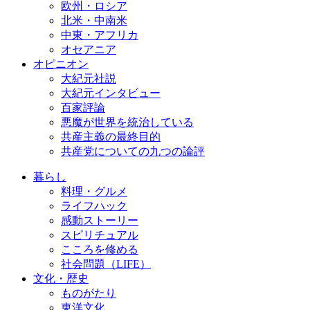
欧州・ロシア
北米・中南米
中東・アフリカ
オセアニア
オピニオン
大紀元社説
大紀元インタビュー
百家評論
悪魔が世界を統治している
共産主義の最終目的
共産党についての九つの論評
暮らし
料理・グルメ
ライフハック
感動ストーリー
スピリチュアル
こころを修める
社会問題（LIFE）
文化・歴史
ものがたり
東洋文化