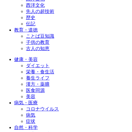
西洋文化
先人の超技術
歴史
伝記
教育・道徳
ことば豆知識
子供の教育
古人の知恵
健康・美容
ダイエット
栄養・食生活
養生ライフ
漢方・薬膳
医食同源
美容
病気・医療
コロナウイルス
病気
症状
自然・科学