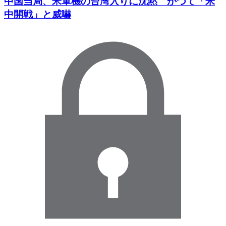
中国当局、米軍機の台湾入りに沈黙 かつて「米
中開戦」と威嚇