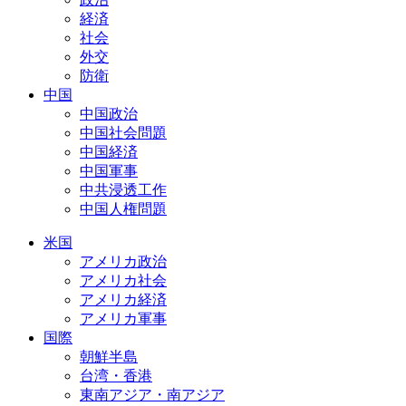
経済
社会
外交
防衛
中国
中国政治
中国社会問題
中国経済
中国軍事
中共浸透工作
中国人権問題
米国
アメリカ政治
アメリカ社会
アメリカ経済
アメリカ軍事
国際
朝鮮半島
台湾・香港
東南アジア・南アジア