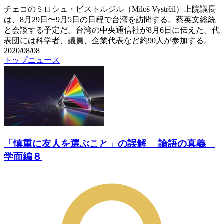
チェコのミロシュ・ビストルジル（Miloš Vystrčil）上院議長
は、8月29日〜9月5日の日程で台湾を訪問する。蔡英文総統
と会談する予定だ。台湾の中央通信社が8月6日に伝えた。代
表団には科学者、議員、企業代表など約90人が参加する。
2020/08/08
トップニュース
「慎重に友人を選ぶこと」の誤解 論語の真義
学而編８