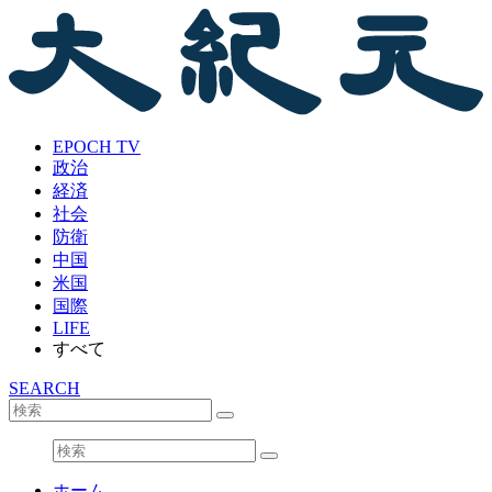
EPOCH TV
政治
経済
社会
防衛
中国
米国
国際
LIFE
すべて
SEARCH
ホーム