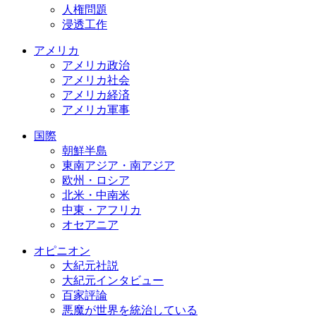
人権問題
浸透工作
アメリカ
アメリカ政治
アメリカ社会
アメリカ経済
アメリカ軍事
国際
朝鮮半島
東南アジア・南アジア
欧州・ロシア
北米・中南米
中東・アフリカ
オセアニア
オピニオン
大紀元社説
大紀元インタビュー
百家評論
悪魔が世界を統治している