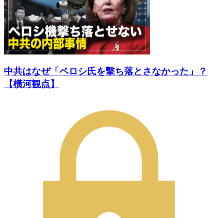
中共はなぜ「ペロシ氏を撃ち落とさなかった」？
【橫河観点】