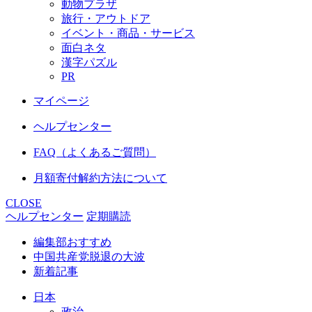
動物プラザ
旅行・アウトドア
イベント・商品・サービス
面白ネタ
漢字パズル
PR
マイページ
ヘルプセンター
FAQ（よくあるご質問）
月額寄付解約方法について
CLOSE
ヘルプセンター
定期購読
編集部おすすめ
中国共産党脱退の大波
新着記事
日本
政治