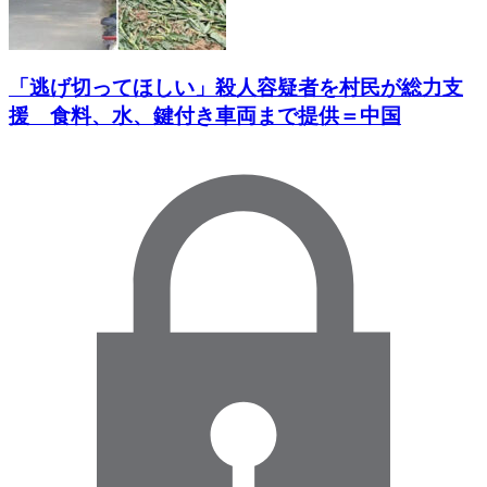
「逃げ切ってほしい」殺人容疑者を村民が総力支
援 食料、水、鍵付き車両まで提供＝中国