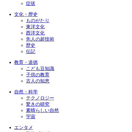
症状
文化・歴史
ものがたり
東洋文化
西洋文化
先人の超技術
歴史
伝記
教育・道徳
こども豆知識
子供の教育
古人の知恵
自然・科学
テクノロジー
驚きの研究
素晴らしい自然
宇宙
エンタメ