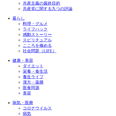
共産主義の最終目的
共産党に関する九つの評論
暮らし
料理・グルメ
ライフハック
感動ストーリー
スピリチュアル
こころを修める
社会問題（LIFE）
健康・美容
ダイエット
栄養・食生活
養生ライフ
漢方・薬膳
医食同源
美容
病気・医療
コロナウイルス
病気