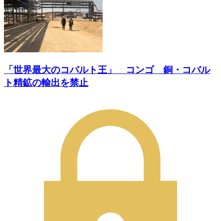
「世界最大のコバルト王」 コンゴ 銅・コバル
ト精鉱の輸出を禁止