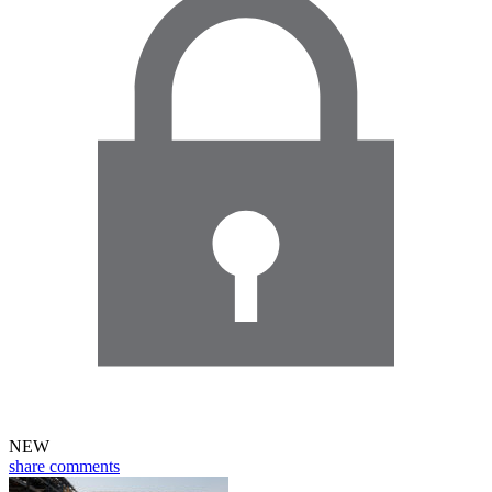
NEW
share
comments