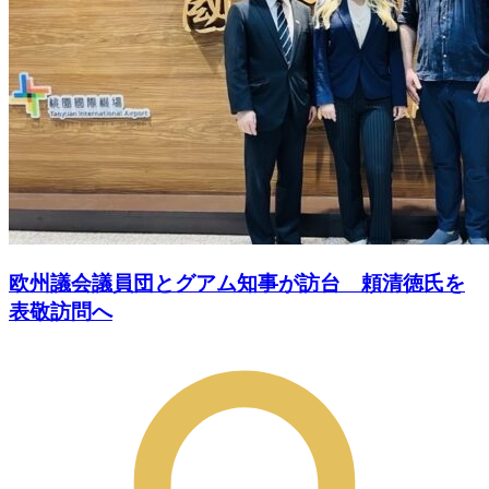
欧州議会議員団とグアム知事が訪台 頼清徳氏を
表敬訪問へ