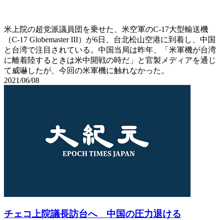
米上院の超党派議員団を乗せた、米空軍のC-17大型輸送機
（C-17 Globemaster III）が6日、台北松山空港に到着し、中国
と台湾で注目されている。中国当局は昨年、「米軍機が台湾
に離着陸するときは米中開戦の時だ」と官製メディアを通じ
て威嚇したが、今回の米軍機に触れなかった。
2021/06/08
チェコ上院議長訪台へ 中国の圧力退ける