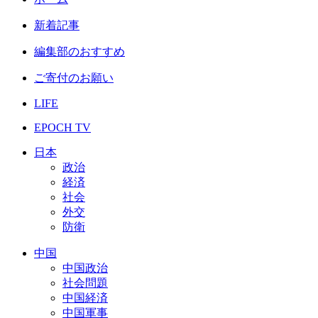
新着記事
編集部のおすすめ
ご寄付のお願い
LIFE
EPOCH TV
日本
政治
経済
社会
外交
防衛
中国
中国政治
社会問題
中国経済
中国軍事