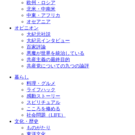
欧州・ロシア
北米・中南米
中東・アフリカ
オセアニア
オピニオン
大紀元社説
大紀元インタビュー
百家評論
悪魔が世界を統治している
共産主義の最終目的
共産党についての九つの論評
暮らし
料理・グルメ
ライフハック
感動ストーリー
スピリチュアル
こころを修める
社会問題（LIFE）
文化・歴史
ものがたり
東洋文化