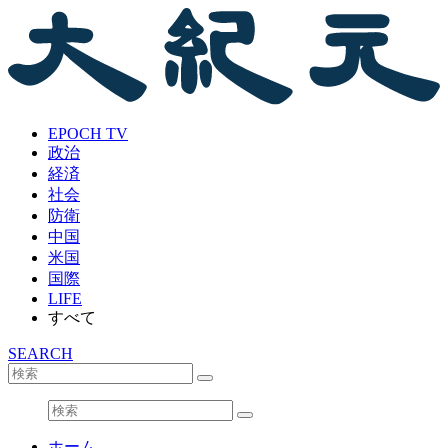
EPOCH TV
政治
経済
社会
防衛
中国
米国
国際
LIFE
すべて
SEARCH
ホーム