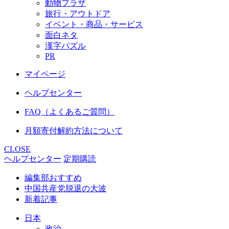
動物プラザ
旅行・アウトドア
イベント・商品・サービス
面白ネタ
漢字パズル
PR
マイページ
ヘルプセンター
FAQ（よくあるご質問）
月額寄付解約方法について
CLOSE
ヘルプセンター
定期購読
編集部おすすめ
中国共産党脱退の大波
新着記事
日本
政治