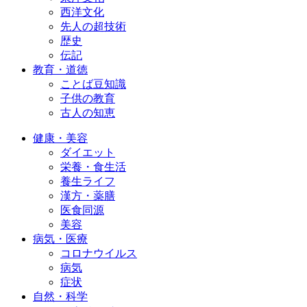
西洋文化
先人の超技術
歴史
伝記
教育・道徳
ことば豆知識
子供の教育
古人の知恵
健康・美容
ダイエット
栄養・食生活
養生ライフ
漢方・薬膳
医食同源
美容
病気・医療
コロナウイルス
病気
症状
自然・科学