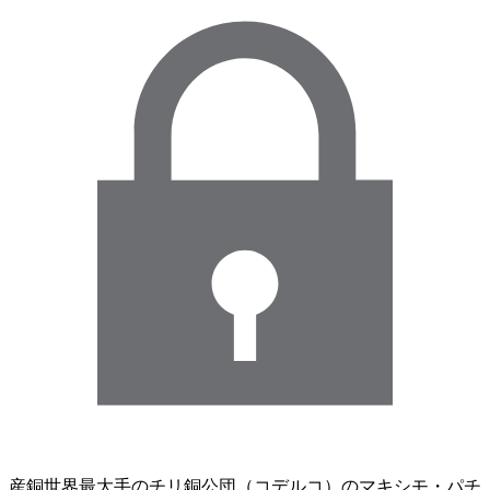
産銅世界最大手のチリ銅公団（コデルコ）のマキシモ・パチ