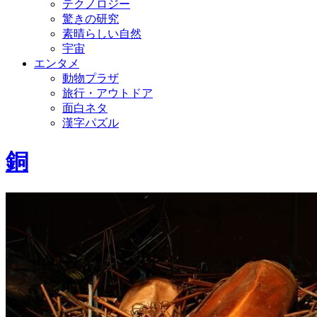
テクノロジー
驚きの研究
素晴らしい自然
宇宙
エンタメ
動物プラザ
旅行・アウトドア
面白ネタ
漢字パズル
銅