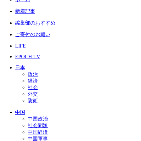
新着記事
編集部のおすすめ
ご寄付のお願い
LIFE
EPOCH TV
日本
政治
経済
社会
外交
防衛
中国
中国政治
社会問題
中国経済
中国軍事