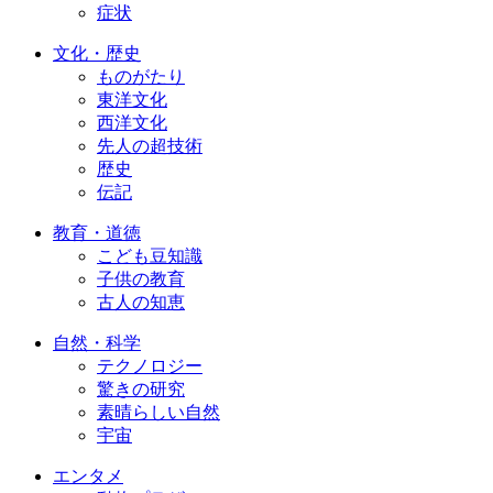
症状
文化・歴史
ものがたり
東洋文化
西洋文化
先人の超技術
歴史
伝記
教育・道徳
こども豆知識
子供の教育
古人の知恵
自然・科学
テクノロジー
驚きの研究
素晴らしい自然
宇宙
エンタメ