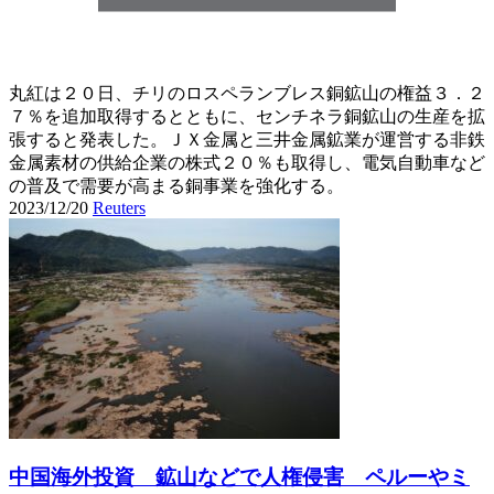
丸紅は２０日、チリのロスペランブレス銅鉱山の権益３．２
７％を追加取得するとともに、センチネラ銅鉱山の生産を拡
張すると発表した。ＪＸ金属と三井金属鉱業が運営する非鉄
金属素材の供給企業の株式２０％も取得し、電気自動車など
の普及で需要が高まる銅事業を強化する。
2023/12/20
Reuters
中国海外投資 鉱山などで人権侵害 ペルーやミ