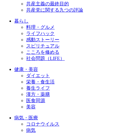
共産主義の最終目的
共産党に関する九つの評論
暮らし
料理・グルメ
ライフハック
感動ストーリー
スピリチュアル
こころを修める
社会問題（LIFE）
健康・美容
ダイエット
栄養・食生活
養生ライフ
漢方・薬膳
医食同源
美容
病気・医療
コロナウイルス
病気