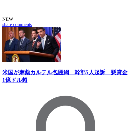
NEW
share
comments
米国が麻薬カルテル包囲網 幹部5人起訴 懸賞金
1億ドル超