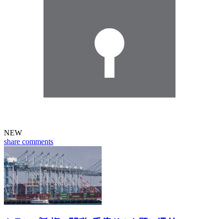
NEW
share
comments