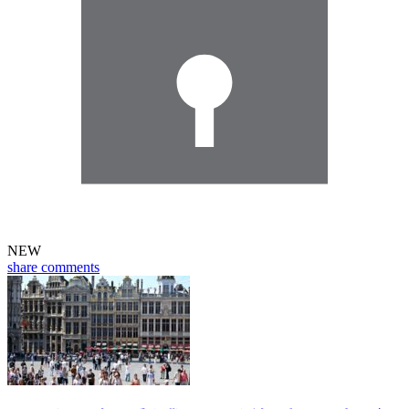
NEW
share
comments