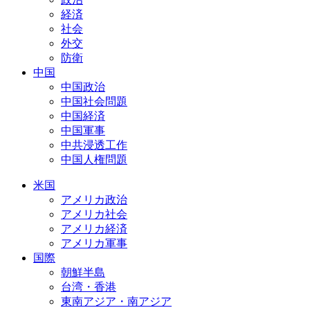
経済
社会
外交
防衛
中国
中国政治
中国社会問題
中国経済
中国軍事
中共浸透工作
中国人権問題
米国
アメリカ政治
アメリカ社会
アメリカ経済
アメリカ軍事
国際
朝鮮半島
台湾・香港
東南アジア・南アジア