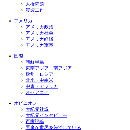
人権問題
浸透工作
アメリカ
アメリカ政治
アメリカ社会
アメリカ経済
アメリカ軍事
国際
朝鮮半島
東南アジア・南アジア
欧州・ロシア
北米・中南米
中東・アフリカ
オセアニア
オピニオン
大紀元社説
大紀元インタビュー
百家評論
悪魔が世界を統治している