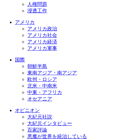
人権問題
浸透工作
アメリカ
アメリカ政治
アメリカ社会
アメリカ経済
アメリカ軍事
国際
朝鮮半島
東南アジア・南アジア
欧州・ロシア
北米・中南米
中東・アフリカ
オセアニア
オピニオン
大紀元社説
大紀元インタビュー
百家評論
悪魔が世界を統治している