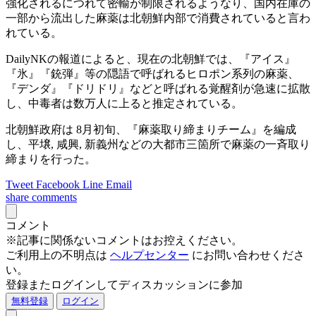
強化されるにつれて密輸が制限されるようなり、国内在庫の
一部から流出した麻薬は北朝鮮内部で消費されていると言わ
れている。
DailyNKの報道によると、現在の北朝鮮では、『アイス』
『氷』『銃弾』等の隠語で呼ばれるヒロポン系列の麻薬、
『デンダ』『ドリドリ』などと呼ばれる覚醒剤が急速に拡散
し、中毒者は数万人に上ると推定されている。
北朝鮮政府は 8月初旬、『麻薬取り締まりチーム』を編成
し、平壌, 咸興, 新義州などの大都市三箇所で麻薬の一斉取り
締まりを行った。
Tweet
Facebook
Line
Email
share
comments
コメント
※記事に関係ないコメントはお控えください。
ご利用上の不明点は
ヘルプセンター
にお問い合わせくださ
い。
登録またログインしてディスカッションに参加
無料登録
ログイン