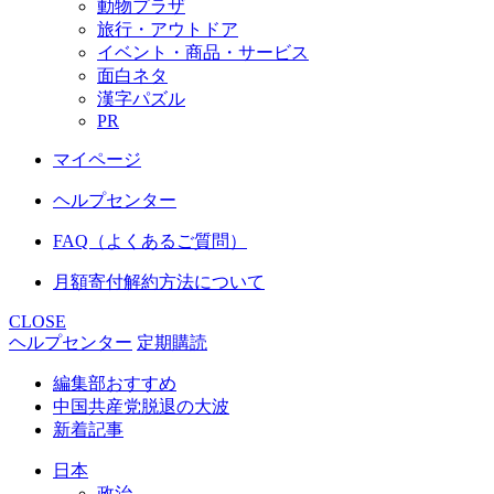
動物プラザ
旅行・アウトドア
イベント・商品・サービス
面白ネタ
漢字パズル
PR
マイページ
ヘルプセンター
FAQ（よくあるご質問）
月額寄付解約方法について
CLOSE
ヘルプセンター
定期購読
編集部おすすめ
中国共産党脱退の大波
新着記事
日本
政治