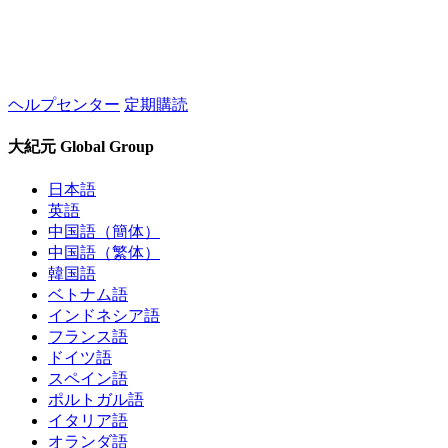
ヘルプセンター
定期購読
大紀元 Global Group
日本語
英語
中国語（簡体）
中国語（繁体）
韓国語
ベトナム語
インドネシア語
フランス語
ドイツ語
スペイン語
ポルトガル語
イタリア語
オランダ語