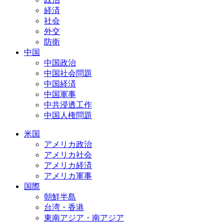
経済
社会
外交
防衛
中国
中国政治
中国社会問題
中国経済
中国軍事
中共浸透工作
中国人権問題
米国
アメリカ政治
アメリカ社会
アメリカ経済
アメリカ軍事
国際
朝鮮半島
台湾・香港
東南アジア・南アジア