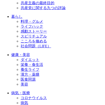
共産主義の最終目的
共産党に関する九つの評論
暮らし
料理・グルメ
ライフハック
感動ストーリー
スピリチュアル
こころを修める
社会問題（LIFE）
健康・美容
ダイエット
栄養・食生活
養生ライフ
漢方・薬膳
医食同源
美容
病気・医療
コロナウイルス
病気