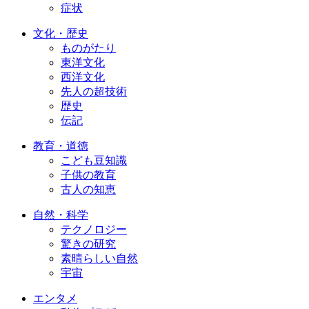
症状
文化・歴史
ものがたり
東洋文化
西洋文化
先人の超技術
歴史
伝記
教育・道徳
こども豆知識
子供の教育
古人の知恵
自然・科学
テクノロジー
驚きの研究
素晴らしい自然
宇宙
エンタメ