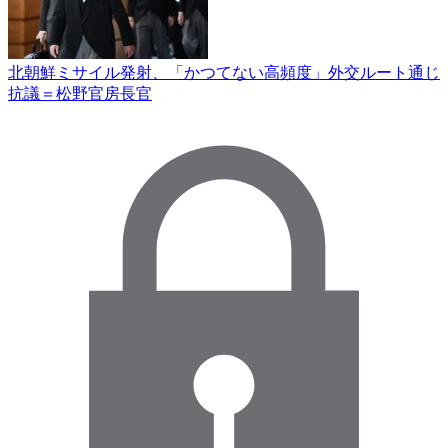
北朝鮮ミサイル発射、「かつてない高頻度」外交ルート通じ
抗議＝松野官房長官