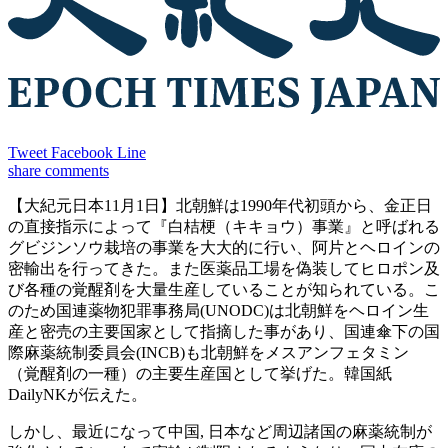
Tweet
Facebook
Line
share
comments
【大紀元日本11月1日】北朝鮮は1990年代初頭から、金正日
の直接指示によって『白桔梗（キキョウ）事業』と呼ばれる
グビジンソウ栽培の事業を大大的に行い、阿片とヘロインの
密輸出を行ってきた。また医薬品工場を偽装してヒロポン及
び各種の覚醒剤を大量生産していることが知られている。こ
のため国連薬物犯罪事務局(UNODC)は北朝鮮をヘロイン生
産と密売の主要国家として指摘した事があり、国連傘下の国
際麻薬統制委員会(INCB)も北朝鮮をメスアンフェタミン
（覚醒剤の一種）の主要生産国として挙げた。韓国紙
DailyNKが伝えた。
しかし、最近になって中国, 日本など周辺諸国の麻薬統制が