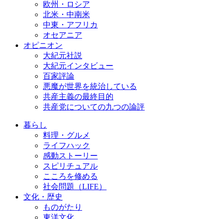
欧州・ロシア
北米・中南米
中東・アフリカ
オセアニア
オピニオン
大紀元社説
大紀元インタビュー
百家評論
悪魔が世界を統治している
共産主義の最終目的
共産党についての九つの論評
暮らし
料理・グルメ
ライフハック
感動ストーリー
スピリチュアル
こころを修める
社会問題（LIFE）
文化・歴史
ものがたり
東洋文化