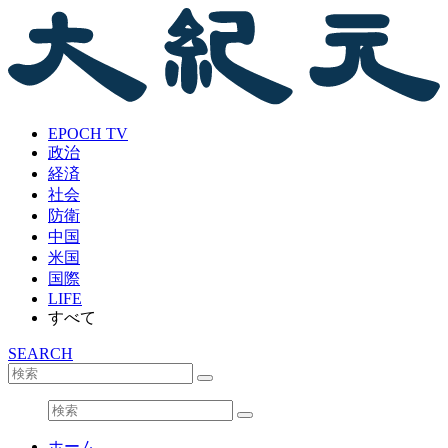
EPOCH TV
政治
経済
社会
防衛
中国
米国
国際
LIFE
すべて
SEARCH
ホーム