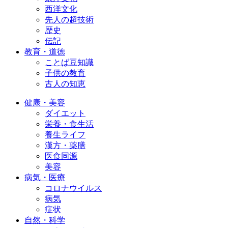
西洋文化
先人の超技術
歴史
伝記
教育・道徳
ことば豆知識
子供の教育
古人の知恵
健康・美容
ダイエット
栄養・食生活
養生ライフ
漢方・薬膳
医食同源
美容
病気・医療
コロナウイルス
病気
症状
自然・科学