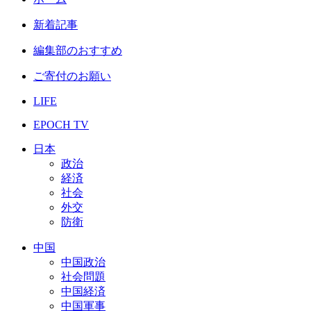
新着記事
編集部のおすすめ
ご寄付のお願い
LIFE
EPOCH TV
日本
政治
経済
社会
外交
防衛
中国
中国政治
社会問題
中国経済
中国軍事