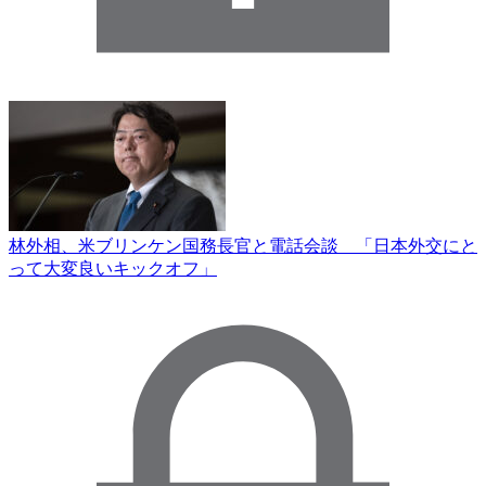
林外相、米ブリンケン国務長官と電話会談 「日本外交にと
って大変良いキックオフ」