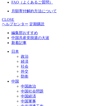
FAQ（よくあるご質問）
月額寄付解約方法について
CLOSE
ヘルプセンター
定期購読
編集部おすすめ
中国共産党脱退の大波
新着記事
日本
政治
経済
社会
外交
防衛
中国
中国政治
中国社会問題
中国経済
中国軍事