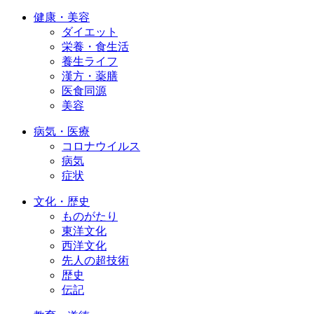
健康・美容
ダイエット
栄養・食生活
養生ライフ
漢方・薬膳
医食同源
美容
病気・医療
コロナウイルス
病気
症状
文化・歴史
ものがたり
東洋文化
西洋文化
先人の超技術
歴史
伝記