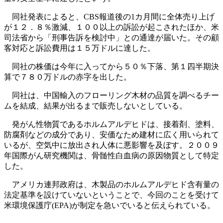
同社発表によると、CBS報道後の1カ月間に全体売り上げ
が１２．８％激減、１００以上の訴訟が起こされたほか、米
司法省から「刑事告訴を検討中」との通達が届いた。その顧
客対応と訴訟費用は１５万ドルに達した。
同社の株価は今年に入ってから５０％下落、第１四半期決
算で７８０万ドルの赤字を出した。
同社は、中国輸入のフローリング木材の品質を調べるチー
ムを結成、結果が出るまで販売しないとしている。
発がん性物質であるホルムアルデヒドは、接着剤、塗料、
防腐剤などの成分であり、安価なため建材に広く用いられて
いるが、空気中に放出され人体に悪影響を及ぼす。２００９
年国際がん研究機関は、骨髄性白血病の原因物質として特定
した。
アメリカ連邦政府は、木製品のホルムアルデヒド含有量の
法定基準を設けていないということで、今回のことを受けて
米環境保護庁(EPA)が制定を急いでいると伝えられている。