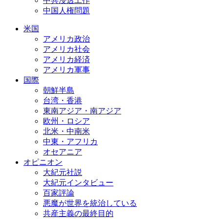
中共浸透工作
中国人権問題
米国
アメリカ政治
アメリカ社会
アメリカ経済
アメリカ軍事
国際
朝鮮半島
台湾・香港
東南アジア・南アジア
欧州・ロシア
北米・中南米
中東・アフリカ
オセアニア
オピニオン
大紀元社説
大紀元インタビュー
百家評論
悪魔が世界を統治している
共産主義の最終目的