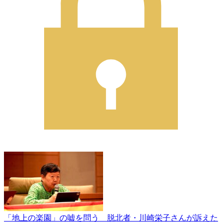
「地上の楽園」の嘘を問う 脱北者・川崎栄子さんが訴えた