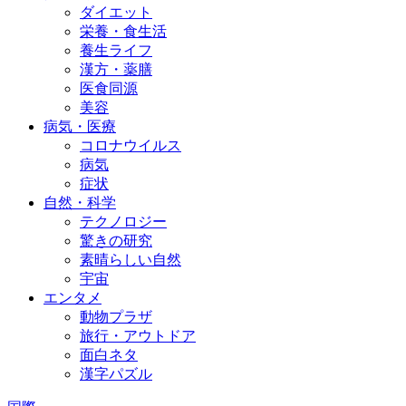
ダイエット
栄養・食生活
養生ライフ
漢方・薬膳
医食同源
美容
病気・医療
コロナウイルス
病気
症状
自然・科学
テクノロジー
驚きの研究
素晴らしい自然
宇宙
エンタメ
動物プラザ
旅行・アウトドア
面白ネタ
漢字パズル