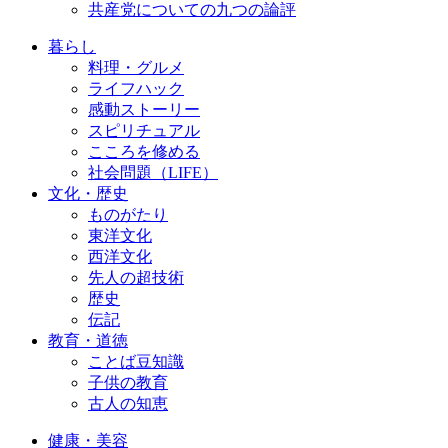
共産党についての九つの論評
暮らし
料理・グルメ
ライフハック
感動ストーリー
スピリチュアル
こころを修める
社会問題（LIFE）
文化・歴史
ものがたり
東洋文化
西洋文化
先人の超技術
歴史
伝記
教育・道徳
ことば豆知識
子供の教育
古人の知恵
健康・美容