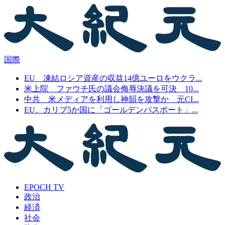
国際
EU 凍結ロシア資産の収益14億ユーロをウクラ...
米上院 ファウチ氏の議会侮辱決議を可決 10...
中共 米メディアを利用し神韻を攻撃か 元CI...
EU、カリブ5か国に「ゴールデンパスポート」...
EPOCH TV
政治
経済
社会