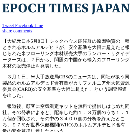
Tweet
Facebook
Line
share
comments
【大紀元日本5月8日】シックハウス症候群の原因物質の一種
とされるホルムアルデヒドが、安全基準を大幅に超えたと報
じられた米フローリング木材販売大手のランバー・リクイデ
ーターズは、７日から、問題の中国から輸入のフローリング
木材の販売停止を発表した。
３月１日、米大手放送局CBSのニュースは、同社が扱う同
製品のホルムアルデヒド含有量がカリフォルニア州大気資源
委員会(CARB)の安全基準を大幅に超えた、という調査報道
を出した。
報道後、顧客に空気測定キットを無料で提供しはじめた同
社。その発表によると、配布した約１．３万個のうち１．１
万個が回収され、その中の３４００個の分析を終えたとこ
ろ、９７％が世界保健機関(WHO)のホルムアルデヒド含有
量の安全基準に達したという。