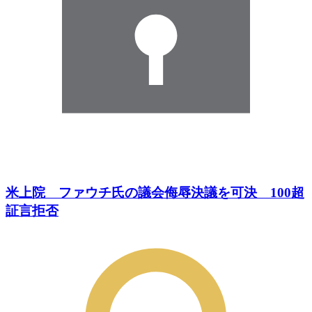
米上院 ファウチ氏の議会侮辱決議を可決 100超
証言拒否