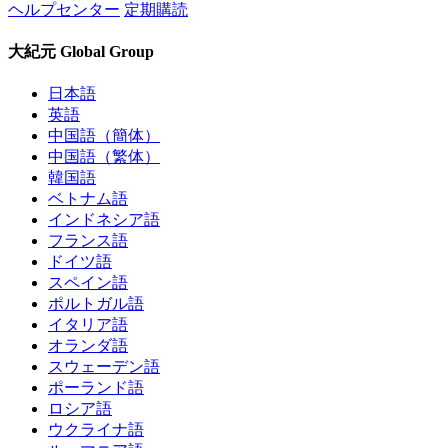
ヘルプセンター
定期購読
大紀元 Global Group
日本語
英語
中国語（簡体）
中国語（繁体）
韓国語
ベトナム語
インドネシア語
フランス語
ドイツ語
スペイン語
ポルトガル語
イタリア語
オランダ語
スウェーデン語
ポーランド語
ロシア語
ウクライナ語