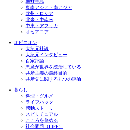
朝鮮半島
東南アジア・南アジア
欧州・ロシア
北米・中南米
中東・アフリカ
オセアニア
オピニオン
大紀元社説
大紀元インタビュー
百家評論
悪魔が世界を統治している
共産主義の最終目的
共産党に関する九つの評論
暮らし
料理・グルメ
ライフハック
感動ストーリー
スピリチュアル
こころを修める
社会問題（LIFE）