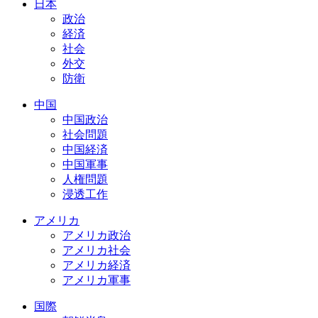
日本
政治
経済
社会
外交
防衛
中国
中国政治
社会問題
中国経済
中国軍事
人権問題
浸透工作
アメリカ
アメリカ政治
アメリカ社会
アメリカ経済
アメリカ軍事
国際