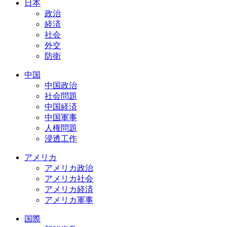
日本
政治
経済
社会
外交
防衛
中国
中国政治
社会問題
中国経済
中国軍事
人権問題
浸透工作
アメリカ
アメリカ政治
アメリカ社会
アメリカ経済
アメリカ軍事
国際