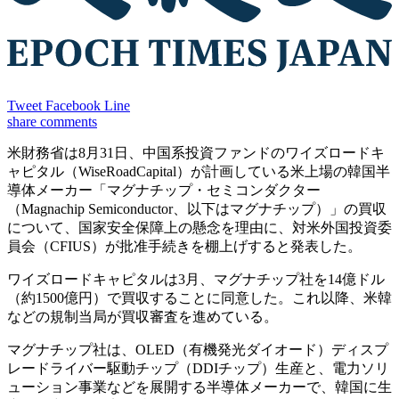
Tweet
Facebook
Line
share
comments
米財務省は8月31日、中国系投資ファンドのワイズロードキ
ャピタル（WiseRoadCapital）が計画している米上場の韓国半
導体メーカー「マグナチップ・セミコンダクター
（Magnachip Semiconductor、以下はマグナチップ）」の買収
について、国家安全保障上の懸念を理由に、対米外国投資委
員会（CFIUS）が批准手続きを棚上げすると発表した。
ワイズロードキャピタルは3月、マグナチップ社を14億ドル
（約1500億円）で買収することに同意した。これ以降、米韓
などの規制当局が買収審査を進めている。
マグナチップ社は、OLED（有機発光ダイオード）ディスプ
レードライバー駆動チップ（DDIチップ）生産と、電力ソリ
ューション事業などを展開する半導体メーカーで、韓国に生