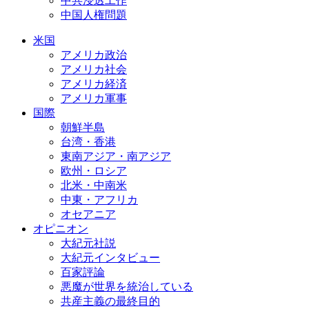
中共浸透工作
中国人権問題
米国
アメリカ政治
アメリカ社会
アメリカ経済
アメリカ軍事
国際
朝鮮半島
台湾・香港
東南アジア・南アジア
欧州・ロシア
北米・中南米
中東・アフリカ
オセアニア
オピニオン
大紀元社説
大紀元インタビュー
百家評論
悪魔が世界を統治している
共産主義の最終目的