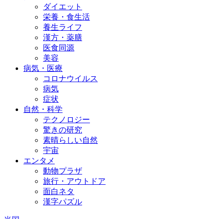
ダイエット
栄養・食生活
養生ライフ
漢方・薬膳
医食同源
美容
病気・医療
コロナウイルス
病気
症状
自然・科学
テクノロジー
驚きの研究
素晴らしい自然
宇宙
エンタメ
動物プラザ
旅行・アウトドア
面白ネタ
漢字パズル