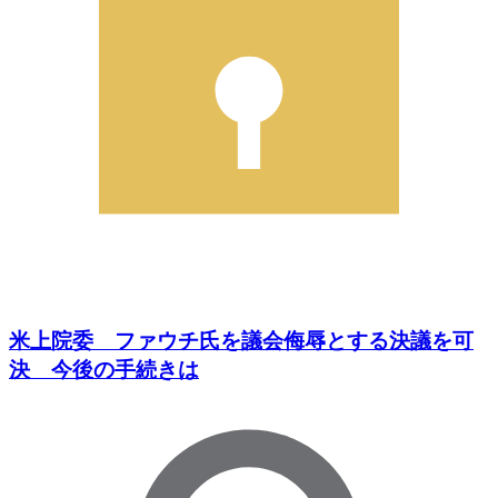
米上院委 ファウチ氏を議会侮辱とする決議を可
決 今後の手続きは