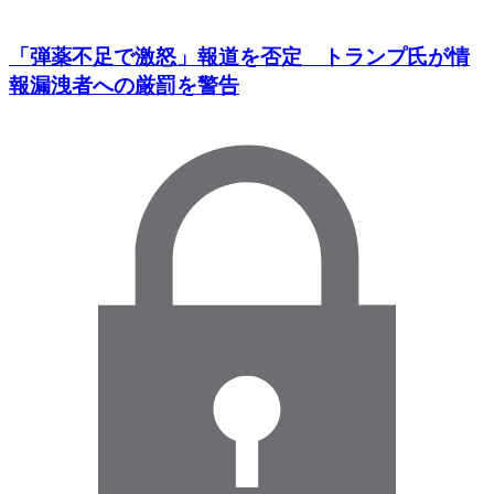
「弾薬不足で激怒」報道を否定 トランプ氏が情
報漏洩者への厳罰を警告