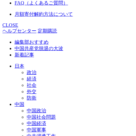
FAQ（よくあるご質問）
月額寄付解約方法について
CLOSE
ヘルプセンター
定期購読
編集部おすすめ
中国共産党脱退の大波
新着記事
日本
政治
経済
社会
外交
防衛
中国
中国政治
中国社会問題
中国経済
中国軍事