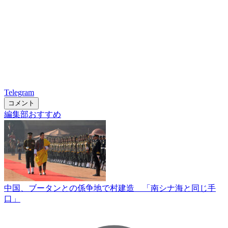
Telegram
コメント
編集部おすすめ
中国、ブータンとの係争地で村建造 「南シナ海と同じ手
口」