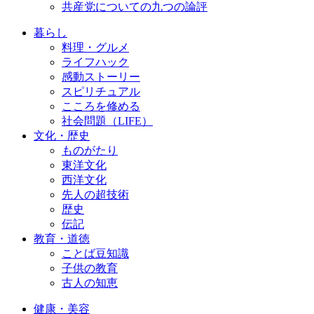
共産党についての九つの論評
暮らし
料理・グルメ
ライフハック
感動ストーリー
スピリチュアル
こころを修める
社会問題（LIFE）
文化・歴史
ものがたり
東洋文化
西洋文化
先人の超技術
歴史
伝記
教育・道徳
ことば豆知識
子供の教育
古人の知恵
健康・美容