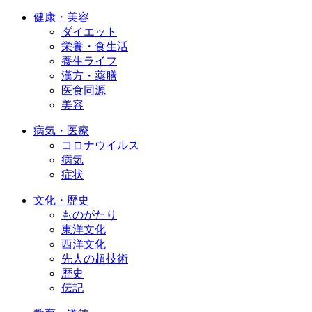
健康・美容
ダイエット
栄養・食生活
養生ライフ
漢方・薬膳
医食同源
美容
病気・医療
コロナウイルス
病気
症状
文化・歴史
ものがたり
東洋文化
西洋文化
先人の超技術
歴史
伝記