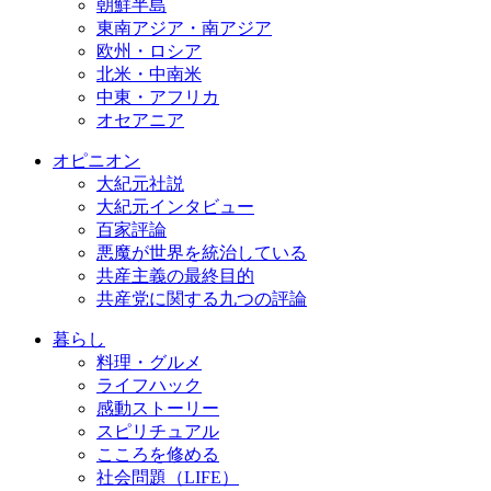
朝鮮半島
東南アジア・南アジア
欧州・ロシア
北米・中南米
中東・アフリカ
オセアニア
オピニオン
大紀元社説
大紀元インタビュー
百家評論
悪魔が世界を統治している
共産主義の最終目的
共産党に関する九つの評論
暮らし
料理・グルメ
ライフハック
感動ストーリー
スピリチュアル
こころを修める
社会問題（LIFE）