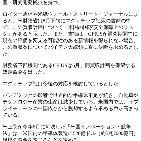
産・研究開発拠点を持つ。
ロイター通信や米紙ウォール・ストリート・ジャーナルによ
ると、米財務省は8月下旬にマグナチップ社宛の書簡の中
で、この買収計画について「米国の国家安全保障上のリス
ク」があると示した。また、書簡は、CFIUSが調査期間中に
現在の評価を変える可能性のある新情報を得られない場合、
この買収案についてバイデン大統領に直に決断を求めるとし
た。
財務省下部機関であるCFIUSは6月、同買収計画を保留する
暫定命令を出した。
マグナチップ社は今後の対応を検討しているとした。
パンデミックの影響で世界的な半導体不足が続き、自動車や
テクノロジー産業の生産は減少している。米国内では、サプ
ライチェーンの中国依存から脱却するよう求める声が高まっ
ている。
米上院が今年6月に可決した「米国イノベーション・競争
法」は、米国内の半導体製造に520億ドル（約5兆7000億円）
規模の資金を投じるなどを定める。