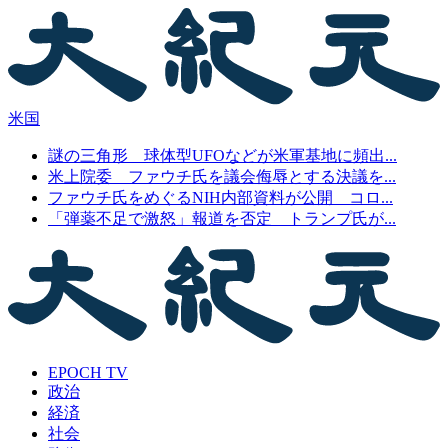
米国
謎の三角形 球体型UFOなどが米軍基地に頻出...
米上院委 ファウチ氏を議会侮辱とする決議を...
ファウチ氏をめぐるNIH内部資料が公開 コロ...
「弾薬不足で激怒」報道を否定 トランプ氏が...
EPOCH TV
政治
経済
社会