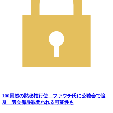
100回超の黙秘権行使 ファウチ氏に公聴会で追
及 議会侮辱罪問われる可能性も