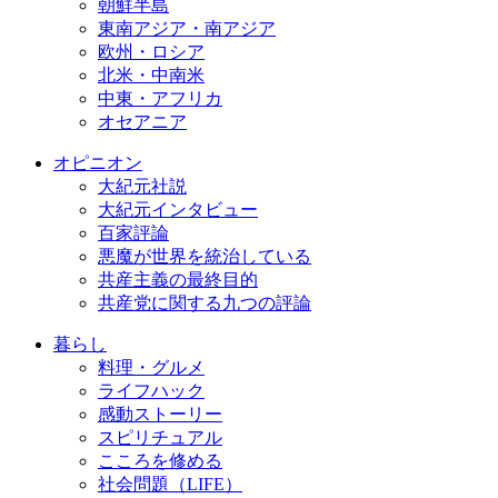
朝鮮半島
東南アジア・南アジア
欧州・ロシア
北米・中南米
中東・アフリカ
オセアニア
オピニオン
大紀元社説
大紀元インタビュー
百家評論
悪魔が世界を統治している
共産主義の最終目的
共産党に関する九つの評論
暮らし
料理・グルメ
ライフハック
感動ストーリー
スピリチュアル
こころを修める
社会問題（LIFE）