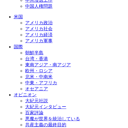
中共浸透工作
中国人権問題
米国
アメリカ政治
アメリカ社会
アメリカ経済
アメリカ軍事
国際
朝鮮半島
台湾・香港
東南アジア・南アジア
欧州・ロシア
北米・中南米
中東・アフリカ
オセアニア
オピニオン
大紀元社説
大紀元インタビュー
百家評論
悪魔が世界を統治している
共産主義の最終目的