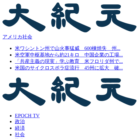
アメリカ社会
米ワシントン州で山火事猛威 600棟焼失 州...
米空軍中枢基地から約21キロ 中国企業の工場...
「共産主義の現実」学ぶ教育 米フロリダ州で...
米国のサイクロスポラ症流行 45州に拡大 確...
EPOCH TV
政治
経済
社会