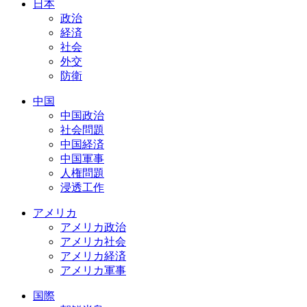
日本
政治
経済
社会
外交
防衛
中国
中国政治
社会問題
中国経済
中国軍事
人権問題
浸透工作
アメリカ
アメリカ政治
アメリカ社会
アメリカ経済
アメリカ軍事
国際