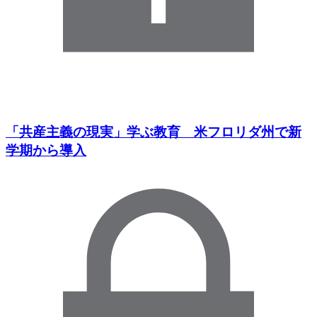
「共産主義の現実」学ぶ教育 米フロリダ州で新
学期から導入