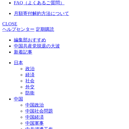
FAQ（よくあるご質問）
月額寄付解約方法について
CLOSE
ヘルプセンター
定期購読
編集部おすすめ
中国共産党脱退の大波
新着記事
日本
政治
経済
社会
外交
防衛
中国
中国政治
中国社会問題
中国経済
中国軍事