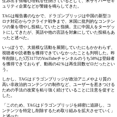
生み出す情報心理戦を仕掛けているとして、米サイバーセキ
ュリティ企業などが警鐘を鳴らしてきた。
TAGは報告書のなかで、ドラゴンブリッジは中国の新型コ
ロナ対応からウクライナ戦争まで、米国に批判的なコンテン
ツの量を増やし投稿していたと指摘。主に中国人をターゲッ
トにしてきたが、英語や他の言語を対象にしていた投稿もあ
ったと述べた。
いっぽうで、大規模な活動を展開していたにもかかわらず、
視聴者や読者数を獲得できていなかったことも判明した。昨
年削除した5万3177のYouTubeチャンネルのうち58%は登録者
を獲得できておらず、動画の42％は再生回数ゼロだったとい
う。
しかし、TAGはドラゴンブリッジが政治アニメやより質の
高い非政治的コンテンツの制作など、ユーザーを惹きつける
ための手法の改変を粘り強く続けていることに注意を促すと
した。
「このため、TAGはドラゴンブリッジを綿密に追跡し、コ
ンテンツを特定し削除するため取り組みを拡大させていく」
と述べた。