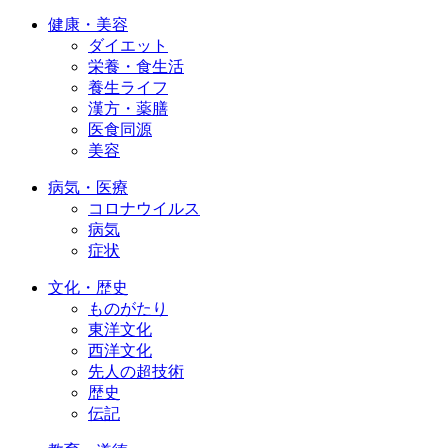
健康・美容
ダイエット
栄養・食生活
養生ライフ
漢方・薬膳
医食同源
美容
病気・医療
コロナウイルス
病気
症状
文化・歴史
ものがたり
東洋文化
西洋文化
先人の超技術
歴史
伝記