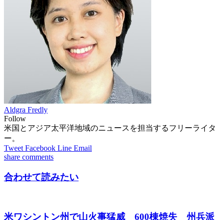
Aldgra Fredly
Follow
米国とアジア太平洋地域のニュースを担当するフリーライタ
ー。
Tweet
Facebook
Line
Email
share
comments
合わせて読みたい
米ワシントン州で山火事猛威 600棟焼失 州兵派