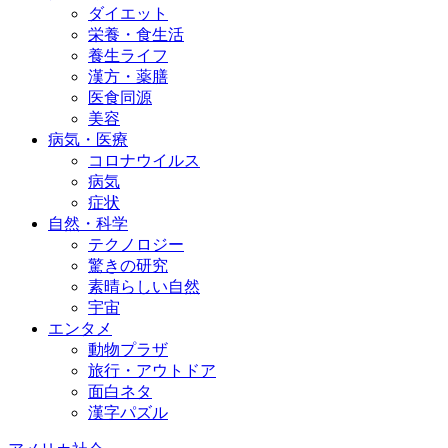
ダイエット
栄養・食生活
養生ライフ
漢方・薬膳
医食同源
美容
病気・医療
コロナウイルス
病気
症状
自然・科学
テクノロジー
驚きの研究
素晴らしい自然
宇宙
エンタメ
動物プラザ
旅行・アウトドア
面白ネタ
漢字パズル