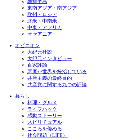
朝鮮半島
東南アジア・南アジア
欧州・ロシア
北米・中南米
中東・アフリカ
オセアニア
オピニオン
大紀元社説
大紀元インタビュー
百家評論
悪魔が世界を統治している
共産主義の最終目的
共産党に関する九つの評論
暮らし
料理・グルメ
ライフハック
感動ストーリー
スピリチュアル
こころを修める
社会問題（LIFE）