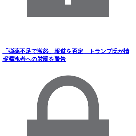
「弾薬不足で激怒」報道を否定 トランプ氏が情
報漏洩者への厳罰を警告