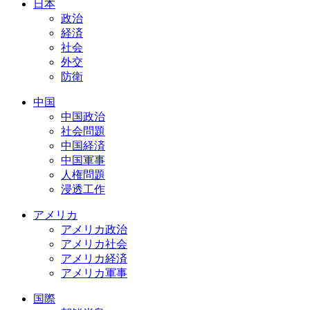
日本
政治
経済
社会
外交
防衛
中国
中国政治
社会問題
中国経済
中国軍事
人権問題
浸透工作
アメリカ
アメリカ政治
アメリカ社会
アメリカ経済
アメリカ軍事
国際