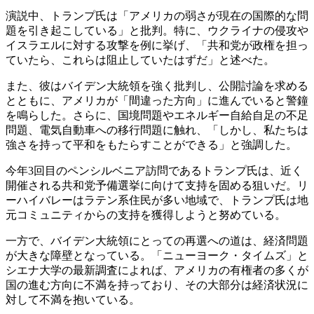
演説中、トランプ氏は「アメリカの弱さが現在の国際的な問
題を引き起こしている」と批判。特に、ウクライナの侵攻や
イスラエルに対する攻撃を例に挙げ、「共和党が政権を担っ
ていたら、これらは阻止していたはずだ」と述べた。
また、彼はバイデン大統領を強く批判し、公開討論を求める
とともに、アメリカが「間違った方向」に進んでいると警鐘
を鳴らした。さらに、国境問題やエネルギー自給自足の不足
問題、電気自動車への移行問題に触れ、「しかし、私たちは
強さを持って平和をもたらすことができる」と強調した。
今年3回目のペンシルベニア訪問であるトランプ氏は、近く
開催される共和党予備選挙に向けて支持を固める狙いだ。リ
ーハイバレーはラテン系住民が多い地域で、トランプ氏は地
元コミュニティからの支持を獲得しようと努めている。
一方で、バイデン大統領にとっての再選への道は、経済問題
が大きな障壁となっている。「ニューヨーク・タイムズ」と
シエナ大学の最新調査によれば、アメリカの有権者の多くが
国の進む方向に不満を持っており、その大部分は経済状況に
対して不満を抱いている。