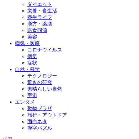
ダイエット
栄養・食生活
養生ライフ
漢方・薬膳
医食同源
美容
病気・医療
コロナウイルス
病気
症状
自然・科学
テクノロジー
驚きの研究
素晴らしい自然
宇宙
エンタメ
動物プラザ
旅行・アウトドア
面白ネタ
漢字パズル