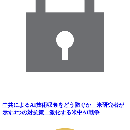
中共によるAI技術収奪をどう防ぐか 米研究者が
示す4つの対抗策 激化する米中AI戦争