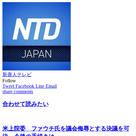
新唐人テレビ
Follow
Tweet
Facebook
Line
Email
share
comments
合わせて読みたい
米上院委 ファウチ氏を議会侮辱とする決議を可