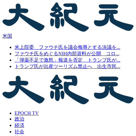
米国
米上院委 ファウチ氏を議会侮辱とする決議を...
ファウチ氏をめぐるNIH内部資料が公開 コロ...
「弾薬不足で激怒」報道を否定 トランプ氏が...
トランプ氏が出産ツーリズム禁止へ 出生市民...
EPOCH TV
政治
経済
社会