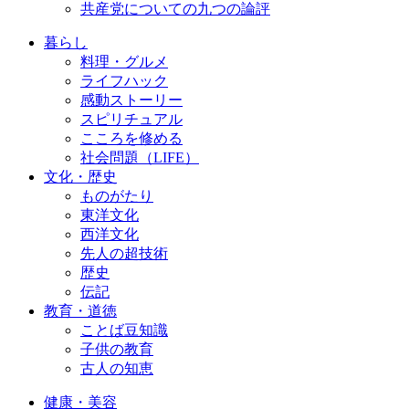
共産党についての九つの論評
暮らし
料理・グルメ
ライフハック
感動ストーリー
スピリチュアル
こころを修める
社会問題（LIFE）
文化・歴史
ものがたり
東洋文化
西洋文化
先人の超技術
歴史
伝記
教育・道徳
ことば豆知識
子供の教育
古人の知恵
健康・美容