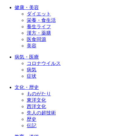
健康・美容
ダイエット
栄養・食生活
養生ライフ
漢方・薬膳
医食同源
美容
病気・医療
コロナウイルス
病気
症状
文化・歴史
ものがたり
東洋文化
西洋文化
先人の超技術
歴史
伝記