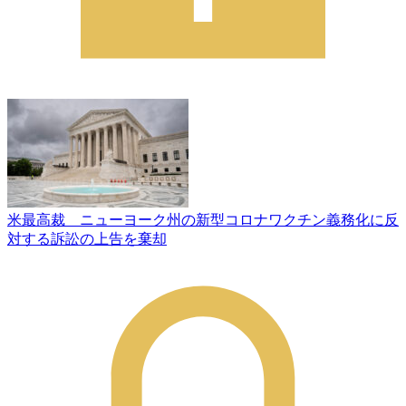
米最高裁 ニューヨーク州の新型コロナワクチン義務化に反
対する訴訟の上告を棄却