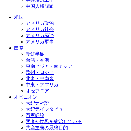
中共浸透工作
中国人権問題
米国
アメリカ政治
アメリカ社会
アメリカ経済
アメリカ軍事
国際
朝鮮半島
台湾・香港
東南アジア・南アジア
欧州・ロシア
北米・中南米
中東・アフリカ
オセアニア
オピニオン
大紀元社説
大紀元インタビュー
百家評論
悪魔が世界を統治している
共産主義の最終目的