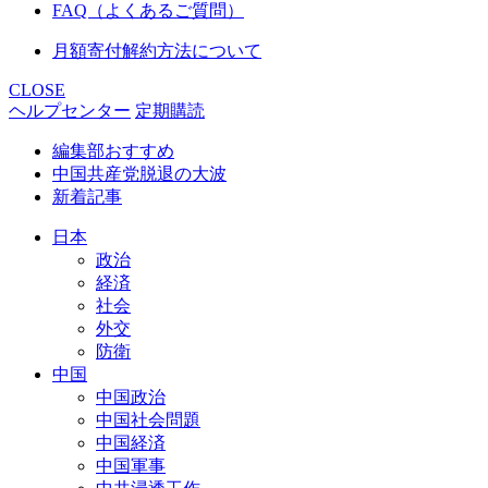
FAQ（よくあるご質問）
月額寄付解約方法について
CLOSE
ヘルプセンター
定期購読
編集部おすすめ
中国共産党脱退の大波
新着記事
日本
政治
経済
社会
外交
防衛
中国
中国政治
中国社会問題
中国経済
中国軍事