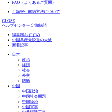
FAQ（よくあるご質問）
月額寄付解約方法について
CLOSE
ヘルプセンター
定期購読
編集部おすすめ
中国共産党脱退の大波
新着記事
日本
政治
経済
社会
外交
防衛
中国
中国政治
中国社会問題
中国経済
中国軍事