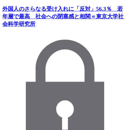
外国人のさらなる受け入れに「反対」56.3％ 若
年層で最高 社会への閉塞感と相関＝東京大学社
会科学研究所