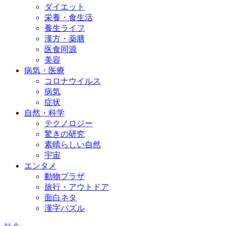
ダイエット
栄養・食生活
養生ライフ
漢方・薬膳
医食同源
美容
病気・医療
コロナウイルス
病気
症状
自然・科学
テクノロジー
驚きの研究
素晴らしい自然
宇宙
エンタメ
動物プラザ
旅行・アウトドア
面白ネタ
漢字パズル