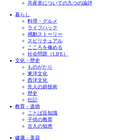
共産党についての九つの論評
暮らし
料理・グルメ
ライフハック
感動ストーリー
スピリチュアル
こころを修める
社会問題（LIFE）
文化・歴史
ものがたり
東洋文化
西洋文化
先人の超技術
歴史
伝記
教育・道徳
ことば豆知識
子供の教育
古人の知恵
健康・美容