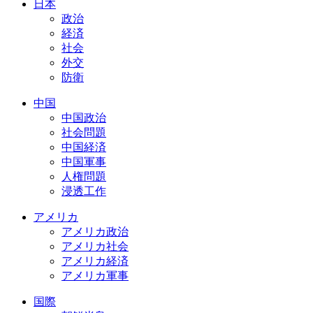
日本
政治
経済
社会
外交
防衛
中国
中国政治
社会問題
中国経済
中国軍事
人権問題
浸透工作
アメリカ
アメリカ政治
アメリカ社会
アメリカ経済
アメリカ軍事
国際