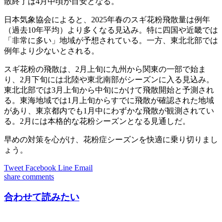
散終了は4月中頃が目安となる。
日本気象協会によると、2025年春のスギ花粉飛散量は例年
（過去10年平均）より多くなる見込み。特に四国や近畿では
「非常に多い」地域が予想されている。一方、東北北部では
例年より少ないとされる。
スギ花粉の飛散は、2月上旬に九州から関東の一部で始ま
り、2月下旬には北陸や東北南部がシーズンに入る見込み。
東北北部では3月上旬から中旬にかけて飛散開始と予測され
る。東海地域では1月上旬からすでに飛散が確認された地域
があり、東京都内でも1月中にわずかな飛散が観測されてい
る。2月には本格的な花粉シーズンとなる見通しだ。
早めの対策を心がけ、花粉症シーズンを快適に乗り切りまし
ょう。
Tweet
Facebook
Line
Email
share
comments
合わせて読みたい