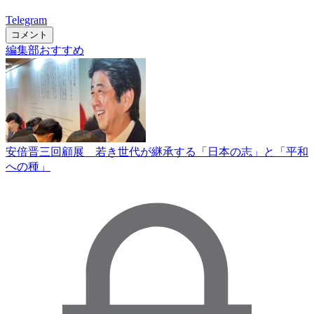
Telegram
コメント
編集部おすすめ
安倍晋三回顧展 若き世代が継承する「日本の志」と「平和
への種」