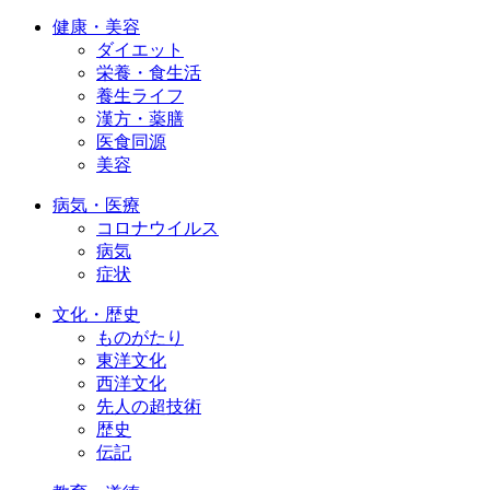
健康・美容
ダイエット
栄養・食生活
養生ライフ
漢方・薬膳
医食同源
美容
病気・医療
コロナウイルス
病気
症状
文化・歴史
ものがたり
東洋文化
西洋文化
先人の超技術
歴史
伝記