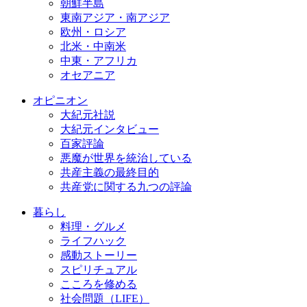
朝鮮半島
東南アジア・南アジア
欧州・ロシア
北米・中南米
中東・アフリカ
オセアニア
オピニオン
大紀元社説
大紀元インタビュー
百家評論
悪魔が世界を統治している
共産主義の最終目的
共産党に関する九つの評論
暮らし
料理・グルメ
ライフハック
感動ストーリー
スピリチュアル
こころを修める
社会問題（LIFE）