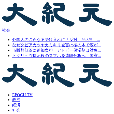
社会
外国人のさらなる受け入れに「反対」56.3％ ...
なぜクビアカツヤカミキリ被害は桜の木で広が...
市販類似薬に追加負担 アトピー保湿剤は対象...
トクリュウ指示役のスマホを遠隔分析へ 警察...
EPOCH TV
政治
経済
社会