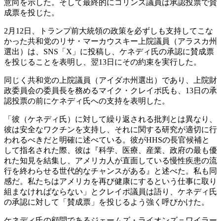
意向を示した。そして最終的にコリンズ議員は承認投票で賛
成票を投じた。
2月12日、トランプ前大統領の政策を必ずしも支持してこな
かった共和党のリサ・マーカウスキー上院議員（アラスカ州
選出）は、SNS「X」に投稿し、ケネディ氏の承認に賛成票
を投じることを表明し、翌13日にその約束を実行した。
同じく共和党の上院議員（アイダホ州選出）であり、上院財
政委員会の委員長を務めるマイク・クレイポ氏も、13日の承
認投票の前にケネディ氏への支持を表明した。
「彼（ケネディ氏）に対して繰り返される批判とは異なり、
彼は安全なワクチンを支持し、それに関する研究が適切に行
われるべきだと明確に述べている。彼がHHSの長官候補と
して指名された際、彼は『科学、医療、産業、政府の最も優
れた知見を結集し、アメリカ人が直面している慢性疾患の流
行を終わらせる世代的なチャンスがある』と述べた。私も同
感だ。私たちはアメリカを再び健康にするという仕事に取り
組まなければならない」とクレイポ議員は語り、ケネディ氏
の承認に対して「賛成票」を投じるよう強く呼びかけた。
ケネディ氏の顧問であるジェームズ・ライオンズ＝ワイラー