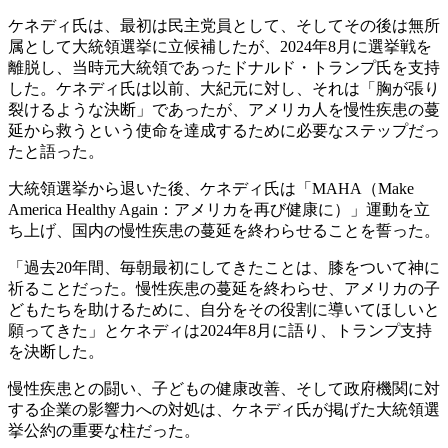
ケネディ氏は、最初は民主党員として、そしてその後は無所
属として大統領選挙に立候補したが、2024年8月に選挙戦を
離脱し、当時元大統領であったドナルド・トランプ氏を支持
した。ケネディ氏は以前、大紀元に対し、それは「胸が張り
裂けるような決断」であったが、アメリカ人を慢性疾患の蔓
延から救うという使命を達成するために必要なステップだっ
たと語った。
大統領選挙から退いた後、ケネディ氏は「MAHA（Make
America Healthy Again：アメリカを再び健康に）」運動を立
ち上げ、国内の慢性疾患の蔓延を終わらせることを誓った。
「過去20年間、毎朝最初にしてきたことは、膝をついて神に
祈ることだった。慢性疾患の蔓延を終わらせ、アメリカの子
どもたちを助けるために、自分をその役割に導いてほしいと
願ってきた」とケネディは2024年8月に語り、トランプ支持
を決断した。
慢性疾患との闘い、子どもの健康改善、そして政府機関に対
する企業の影響力への対処は、ケネディ氏が掲げた大統領選
挙公約の重要な柱だった。