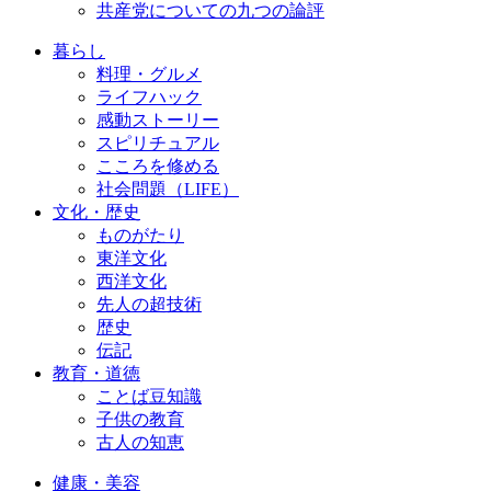
共産党についての九つの論評
暮らし
料理・グルメ
ライフハック
感動ストーリー
スピリチュアル
こころを修める
社会問題（LIFE）
文化・歴史
ものがたり
東洋文化
西洋文化
先人の超技術
歴史
伝記
教育・道徳
ことば豆知識
子供の教育
古人の知恵
健康・美容