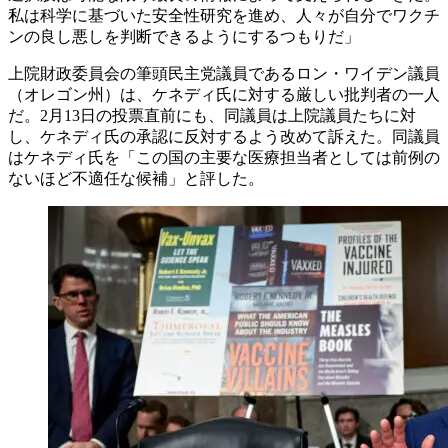
私は科学に基づいた安全性研究を進め、人々が自分でワクチ
ンの良し悪しを判断できるようにするつもりだ」
上院財政委員会の筆頭民主党議員であるロン・ワイデン議員
（オレゴン州）は、ケネディ氏に対する厳しい批判者の一人
だ。2月13日の投票直前にも、同議員は上院議員たちに対
し、ケネディ氏の承認に反対するよう改めて訴えた。同議員
はケネディ氏を「この国の主要な医療担当者としては前例の
ないほど不適任な候補」と評した。