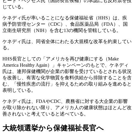
ピート・ヘグセス氏（国防長官候補）の承認にも反対票を投
じている。
ケネディ氏が率いることになる保健福祉省（HHS）は、疾
病予防管理センター（CDC）、食品医薬品局（FDA）、国
立衛生研究所（NIH）を含む13の機関を管轄している。
ケネディ氏は、同省全体にわたる大規模な改革を約束してい
る。
HHS長官としての「アメリカを再び健康にする（Make
America Healthy Again）」キャンペーンのもとで、ケネディ
氏は、連邦保健機関が企業の影響を受けているとされる状況
を改善し、有害な化学物質を食料供給から排除することを含
む、「慢性疾患の流行」を抑えるための取り組みを進めると
表明している。
ケネディ氏は、FDAやCDC、農務省に対する大企業の影響
が取り除かれない限り、アメリカ人の健康状態はほとんど改
善されないと考えていると述べている。
大統領選挙から保健福祉長官へ