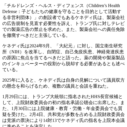
「チルドレンズ・ヘルス・ディフェンス（Children’s Health
Defense：子どもたちの健康を守ることを目的として活動す
る非営利団体）」の創設者でもあるケネディ氏は、製薬会社
の広告規制を見直す必要性を訴え、トランプ氏に対しテレビ
での製薬広告の禁止を求めた。また、製薬会社への責任免除
を撤廃すべきだと主張している。
ケネディ氏は2024年9月、「大紀元」に対し、国立衛生研究
所（NIH）を改革し、自閉症、自己免疫疾患、神経発達疾患
の原因に焦点を当てるべきだと語った。薬の開発や製薬製品
のインキュベーターの役割から脱却する必要があるとも述べ
ている。
2025年に入ると、ケネディ氏は自身の見解について議員双方
の懸念を和らげるため、複数の議員と会談を重ねた。
1月29日には、トランプ大統領に指名されたHHS長官候補と
して、上院財政委員会の初の指名承認公聴会に出席した。ま
た、1月30日には上院健康・教育・労働・年金委員会でも質
疑を受けた。2月4日、共和党が多数を占める上院財政委員会
は党派の票決により14対13でケネディ氏の指名を上院本会議
に進めることを決定した。