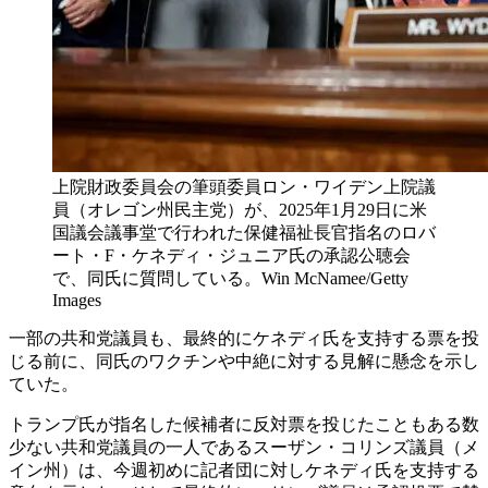
上院財政委員会の筆頭委員ロン・ワイデン上院議
員（オレゴン州民主党）が、2025年1月29日に米
国議会議事堂で行われた保健福祉長官指名のロバ
ート・F・ケネディ・ジュニア氏の承認公聴会
で、同氏に質問している。Win McNamee/Getty
Images
一部の共和党議員も、最終的にケネディ氏を支持する票を投
じる前に、同氏のワクチンや中絶に対する見解に懸念を示し
ていた。
トランプ氏が指名した候補者に反対票を投じたこともある数
少ない共和党議員の一人であるスーザン・コリンズ議員（メ
イン州）は、今週初めに記者団に対しケネディ氏を支持する