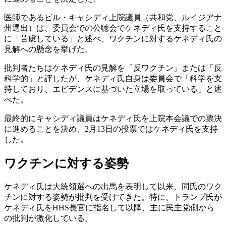
医師であるビル・キャシディ上院議員（共和党、ルイジアナ
州選出）は、委員会での公聴会でケネディ氏を支持すること
に「苦慮している」と述べ、ワクチンに対するケネディ氏の
見解への懸念を挙げた。
批判者たちはケネディ氏の見解を「反ワクチン」または「反
科学的」と評したが、ケネディ氏自身は委員会で「科学を支
持しており、エビデンスに基づいた立場を取っている」と述
べた。
最終的にキャシディ議員はケネディ氏を上院本会議での票決
に進めることを決め、2月13日の投票ではケネディ氏を支持
した。
ワクチンに対する姿勢
ケネディ氏は大統領選への出馬を表明して以来、同氏のワク
チンに対する姿勢が批判を受けてきた。特に、トランプ氏が
ケネディ氏をHHS長官に指名して以降、主に民主党側から
の批判が激化している。