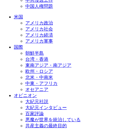
中共浸透工作
中国人権問題
米国
アメリカ政治
アメリカ社会
アメリカ経済
アメリカ軍事
国際
朝鮮半島
台湾・香港
東南アジア・南アジア
欧州・ロシア
北米・中南米
中東・アフリカ
オセアニア
オピニオン
大紀元社説
大紀元インタビュー
百家評論
悪魔が世界を統治している
共産主義の最終目的