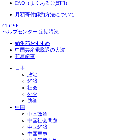
FAQ（よくあるご質問）
月額寄付解約方法について
CLOSE
ヘルプセンター
定期購読
編集部おすすめ
中国共産党脱退の大波
新着記事
日本
政治
経済
社会
外交
防衛
中国
中国政治
中国社会問題
中国経済
中国軍事