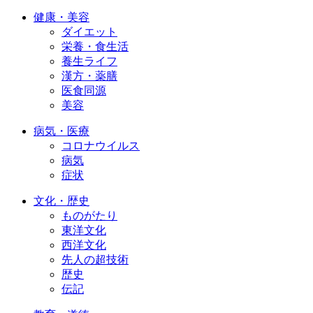
健康・美容
ダイエット
栄養・食生活
養生ライフ
漢方・薬膳
医食同源
美容
病気・医療
コロナウイルス
病気
症状
文化・歴史
ものがたり
東洋文化
西洋文化
先人の超技術
歴史
伝記