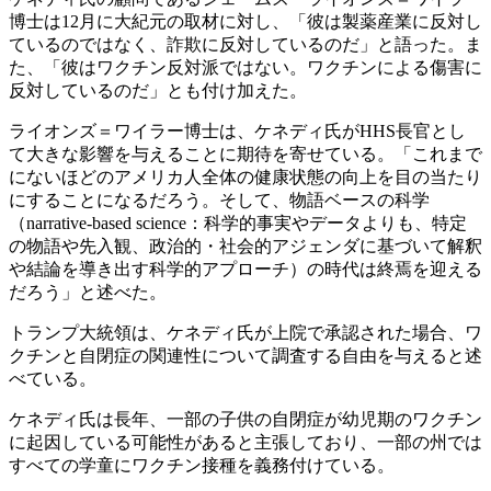
博士は12月に大紀元の取材に対し、「彼は製薬産業に反対し
ているのではなく、詐欺に反対しているのだ」と語った。ま
た、「彼はワクチン反対派ではない。ワクチンによる傷害に
反対しているのだ」とも付け加えた。
ライオンズ＝ワイラー博士は、ケネディ氏がHHS長官とし
て大きな影響を与えることに期待を寄せている。「これまで
にないほどのアメリカ人全体の健康状態の向上を目の当たり
にすることになるだろう。そして、物語ベースの科学
（narrative-based science：科学的事実やデータよりも、特定
の物語や先入観、政治的・社会的アジェンダに基づいて解釈
や結論を導き出す科学的アプローチ）の時代は終焉を迎える
だろう」と述べた。
トランプ大統領は、ケネディ氏が上院で承認された場合、ワ
クチンと自閉症の関連性について調査する自由を与えると述
べている。
ケネディ氏は長年、一部の子供の自閉症が幼児期のワクチン
に起因している可能性があると主張しており、一部の州では
すべての学童にワクチン接種を義務付けている。