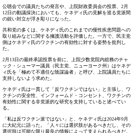
公聴会での議員たちの発言や、上院財政委員会の投票、2月
12日の動議採決においても、ケネディ氏の見解を巡る党派間
の鋭い対立が浮き彫りになった。
共和党の多くは、ケネディ氏のこれまでの慢性疾患問題への
取り組みなどに関する擁護活動を評価した。一方で、民主党
側はケネディ氏のワクチンの有効性に対する姿勢を批判し
た。
2月13日の最終承認投票を前に、上院少数党院内総務のチャ
ック・シューマー議員（民主党、ニューヨーク州）はケネデ
ィ氏を「極めて不適任な陰謀論者」と呼び、上院議員たちに
支持しないよう求めた。
ケネディ氏は一貫して「反ワクチンではない」と主張し、ワ
クチンの安全性、インフォームド・コンセント、ワクチンの
有効性に関する非党派的な研究を支持していると述べてい
る。
「私は反ワクチン派ではない」と、ケネディ氏は2024年9月
に大紀元に語った。「人々には選択肢があるべきだし、その
選択肢は可能な限り最良の情報によって支えられるべきだ。