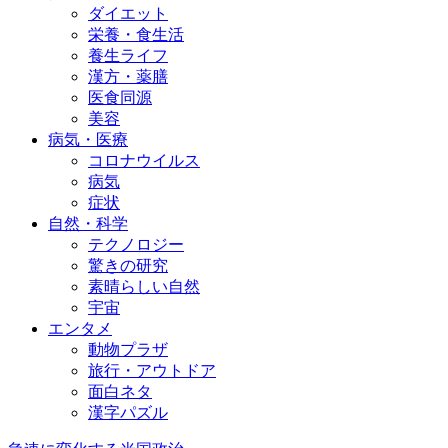
ダイエット
栄養・食生活
養生ライフ
漢方・薬膳
医食同源
美容
病気・医療
コロナウイルス
病気
症状
自然・科学
テクノロジー
驚きの研究
素晴らしい自然
宇宙
エンタメ
動物プラザ
旅行・アウトドア
面白ネタ
漢字パズル