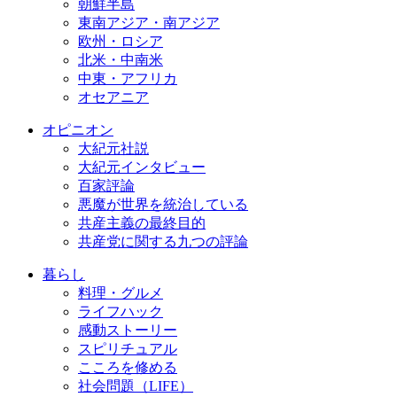
朝鮮半島
東南アジア・南アジア
欧州・ロシア
北米・中南米
中東・アフリカ
オセアニア
オピニオン
大紀元社説
大紀元インタビュー
百家評論
悪魔が世界を統治している
共産主義の最終目的
共産党に関する九つの評論
暮らし
料理・グルメ
ライフハック
感動ストーリー
スピリチュアル
こころを修める
社会問題（LIFE）