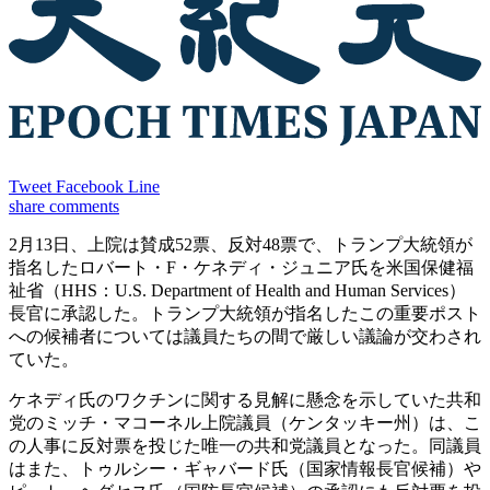
Tweet
Facebook
Line
share
comments
2月13日、上院は賛成52票、反対48票で、トランプ大統領が
指名したロバート・F・ケネディ・ジュニア氏を米国保健福
祉省（HHS：U.S. Department of Health and Human Services）
長官に承認した。トランプ大統領が指名したこの重要ポスト
への候補者については議員たちの間で厳しい議論が交わされ
ていた。
ケネディ氏のワクチンに関する見解に懸念を示していた共和
党のミッチ・マコーネル上院議員（ケンタッキー州）は、こ
の人事に反対票を投じた唯一の共和党議員となった。同議員
はまた、トゥルシー・ギャバード氏（国家情報長官候補）や