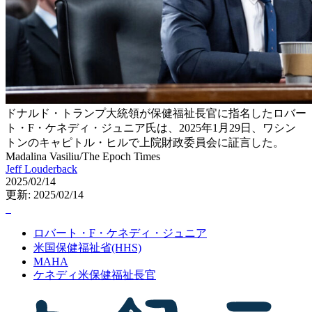
ドナルド・トランプ大統領が保健福祉長官に指名したロバー
ト・F・ケネディ・ジュニア氏は、2025年1月29日、ワシン
トンのキャピトル・ヒルで上院財政委員会に証言した。
Madalina Vasiliu/The Epoch Times
Jeff Louderback
2025/02/14
更新: 2025/02/14
ロバート・F・ケネディ・ジュニア
米国保健福祉省(HHS)
MAHA
ケネディ米保健福祉長官