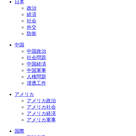
日本
政治
経済
社会
外交
防衛
中国
中国政治
社会問題
中国経済
中国軍事
人権問題
浸透工作
アメリカ
アメリカ政治
アメリカ社会
アメリカ経済
アメリカ軍事
国際