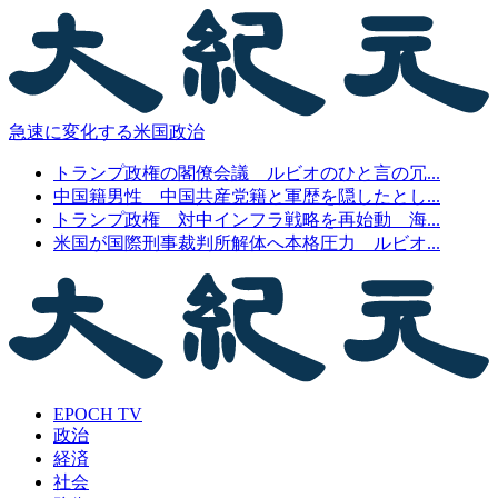
急速に変化する米国政治
トランプ政権の閣僚会議 ルビオのひと言の冗...
中国籍男性 中国共産党籍と軍歴を隠したとし...
トランプ政権 対中インフラ戦略を再始動 海...
米国が国際刑事裁判所解体へ本格圧力 ルビオ...
EPOCH TV
政治
経済
社会