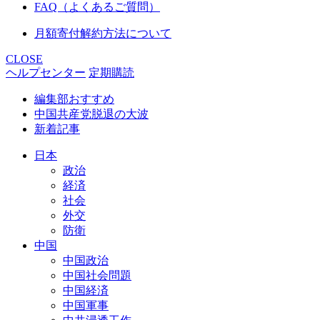
FAQ（よくあるご質問）
月額寄付解約方法について
CLOSE
ヘルプセンター
定期購読
編集部おすすめ
中国共産党脱退の大波
新着記事
日本
政治
経済
社会
外交
防衛
中国
中国政治
中国社会問題
中国経済
中国軍事