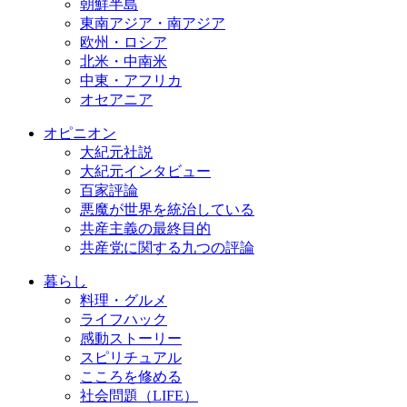
朝鮮半島
東南アジア・南アジア
欧州・ロシア
北米・中南米
中東・アフリカ
オセアニア
オピニオン
大紀元社説
大紀元インタビュー
百家評論
悪魔が世界を統治している
共産主義の最終目的
共産党に関する九つの評論
暮らし
料理・グルメ
ライフハック
感動ストーリー
スピリチュアル
こころを修める
社会問題（LIFE）