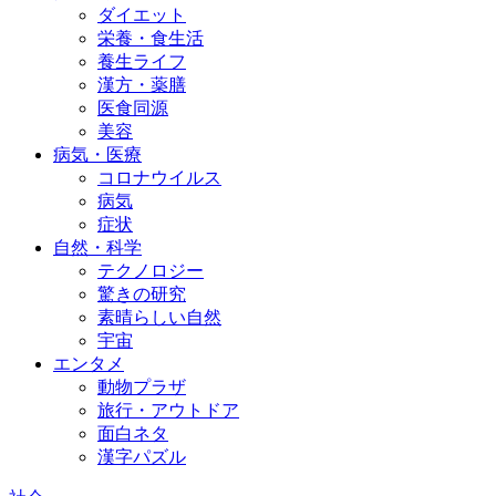
ダイエット
栄養・食生活
養生ライフ
漢方・薬膳
医食同源
美容
病気・医療
コロナウイルス
病気
症状
自然・科学
テクノロジー
驚きの研究
素晴らしい自然
宇宙
エンタメ
動物プラザ
旅行・アウトドア
面白ネタ
漢字パズル