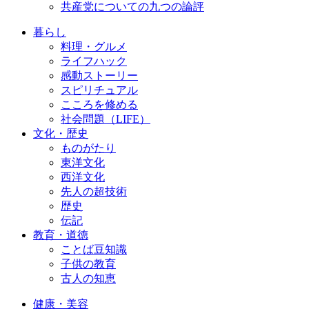
共産党についての九つの論評
暮らし
料理・グルメ
ライフハック
感動ストーリー
スピリチュアル
こころを修める
社会問題（LIFE）
文化・歴史
ものがたり
東洋文化
西洋文化
先人の超技術
歴史
伝記
教育・道徳
ことば豆知識
子供の教育
古人の知恵
健康・美容