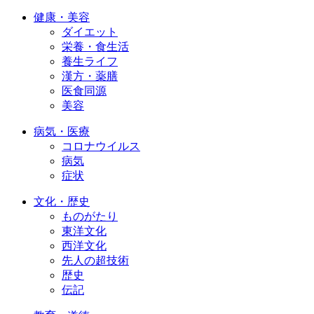
健康・美容
ダイエット
栄養・食生活
養生ライフ
漢方・薬膳
医食同源
美容
病気・医療
コロナウイルス
病気
症状
文化・歴史
ものがたり
東洋文化
西洋文化
先人の超技術
歴史
伝記