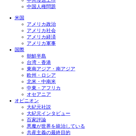
中共浸透工作
中国人権問題
米国
アメリカ政治
アメリカ社会
アメリカ経済
アメリカ軍事
国際
朝鮮半島
台湾・香港
東南アジア・南アジア
欧州・ロシア
北米・中南米
中東・アフリカ
オセアニア
オピニオン
大紀元社説
大紀元インタビュー
百家評論
悪魔が世界を統治している
共産主義の最終目的