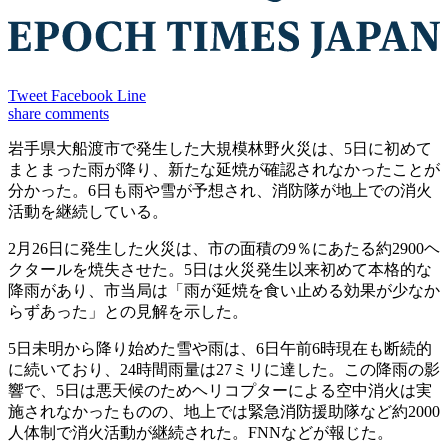
Tweet
Facebook
Line
share
comments
岩手県大船渡市で発生した大規模林野火災は、5日に初めて
まとまった雨が降り、新たな延焼が確認されなかったことが
分かった。6日も雨や雪が予想され、消防隊が地上での消火
活動を継続している。
2月26日に発生した火災は、市の面積の9％にあたる約2900ヘ
クタールを焼失させた。5日は火災発生以来初めて本格的な
降雨があり、市当局は「雨が延焼を食い止める効果が少なか
らずあった」との見解を示した。
5日未明から降り始めた雪や雨は、6日午前6時現在も断続的
に続いており、24時間雨量は27ミリに達した。この降雨の影
響で、5日は悪天候のためヘリコプターによる空中消火は実
施されなかったものの、地上では緊急消防援助隊など約2000
人体制で消火活動が継続された。FNNなどが報じた。