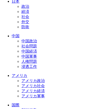
日本
政治
経済
社会
外交
防衛
中国
中国政治
社会問題
中国経済
中国軍事
人権問題
浸透工作
アメリカ
アメリカ政治
アメリカ社会
アメリカ経済
アメリカ軍事
国際