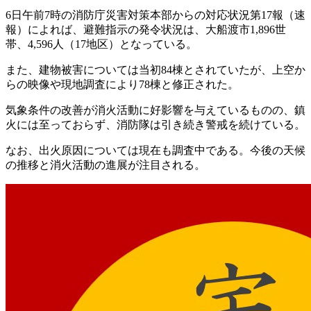
6日午前7時の消防庁災害対策本部からの対応状況第17報（速
報）によれば、避難指示の発令状況は、大船渡市1,896世
帯、4,596人（17地区）となっている。
また、建物被害については当初84棟とされていたが、上空か
らの映像や現地調査により78棟と修正された。
気象条件の改善が消火活動に好影響を与えているものの、鎮
火には至っておらず、消防隊は引き続き警戒を続けている。
なお、出火原因については現在も調査中である。今後の天候
の推移と消火活動の進展が注目される。