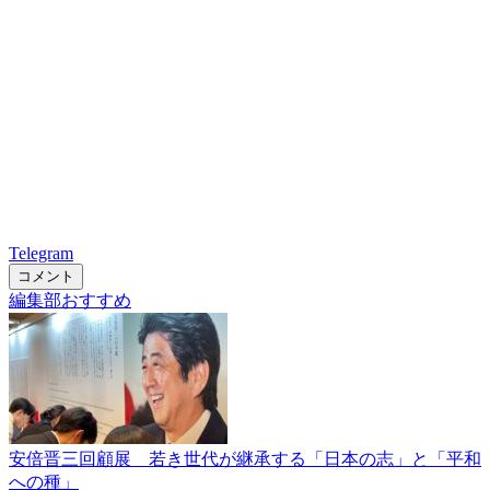
Telegram
コメント
編集部おすすめ
安倍晋三回顧展 若き世代が継承する「日本の志」と「平和
への種」