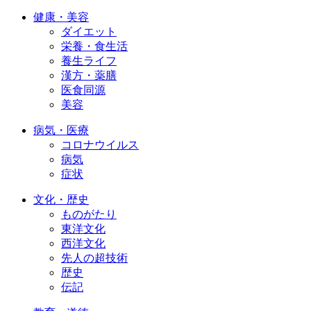
健康・美容
ダイエット
栄養・食生活
養生ライフ
漢方・薬膳
医食同源
美容
病気・医療
コロナウイルス
病気
症状
文化・歴史
ものがたり
東洋文化
西洋文化
先人の超技術
歴史
伝記