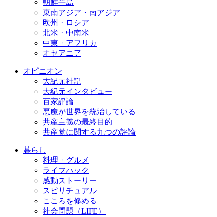
朝鮮半島
東南アジア・南アジア
欧州・ロシア
北米・中南米
中東・アフリカ
オセアニア
オピニオン
大紀元社説
大紀元インタビュー
百家評論
悪魔が世界を統治している
共産主義の最終目的
共産党に関する九つの評論
暮らし
料理・グルメ
ライフハック
感動ストーリー
スピリチュアル
こころを修める
社会問題（LIFE）