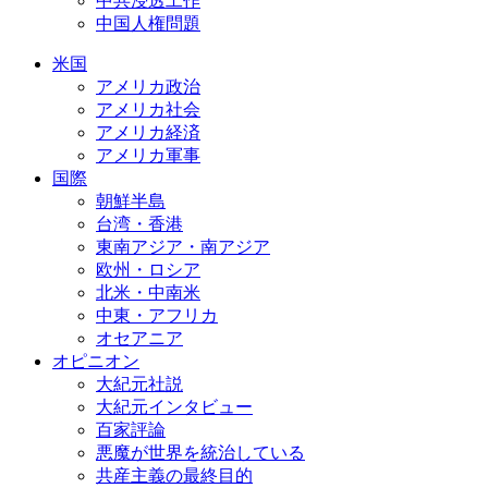
中共浸透工作
中国人権問題
米国
アメリカ政治
アメリカ社会
アメリカ経済
アメリカ軍事
国際
朝鮮半島
台湾・香港
東南アジア・南アジア
欧州・ロシア
北米・中南米
中東・アフリカ
オセアニア
オピニオン
大紀元社説
大紀元インタビュー
百家評論
悪魔が世界を統治している
共産主義の最終目的