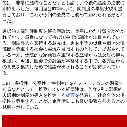
ては「非常に結構なことだ」とも語り、今後の議論の進展に
期待を示した。経団連は昨年6月に、同制度の早期実現を提
言しており、これが今回の会見でも改めて触れられる形とな
った。
選択的夫婦別姓制度を巡る議論は、長年にわたり賛否が分か
れており、最近になって再び国会での議論が注目されてい
る。制度導入を支持する意見は、男女平等の促進や個々の価
値観を尊重する社会の実現を目指すものとして、提案されて
いる一方、伝統的な家族観を重視する立場からは反対の声も
根強い。今後、国会での討論が本格化する中で、各方面から
の意見を集約した形で結論が出されることが期待されてい
る。
DEI（多様性、公平性、包摂性）をイノベーションの源泉で
あるなどとして、推奨している経団連は、昨年6月に選択的
夫婦別姓制度の導入を推進する
提言
を発表し、社会全体の多
様性を尊重することが、企業活動にも良い影響を与えるとの
見解を示している。