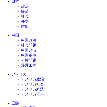
日本
政治
経済
社会
外交
防衛
中国
中国政治
社会問題
中国経済
中国軍事
人権問題
浸透工作
アメリカ
アメリカ政治
アメリカ社会
アメリカ経済
アメリカ軍事
国際