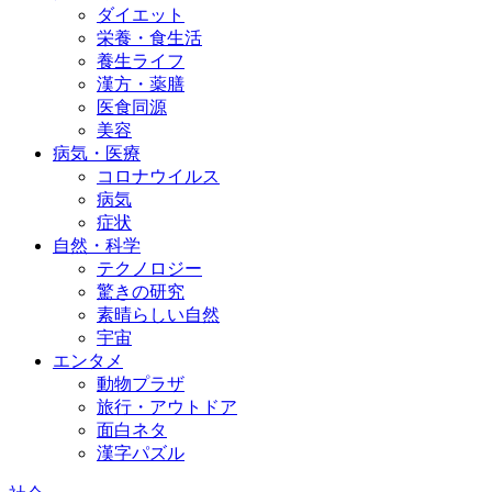
ダイエット
栄養・食生活
養生ライフ
漢方・薬膳
医食同源
美容
病気・医療
コロナウイルス
病気
症状
自然・科学
テクノロジー
驚きの研究
素晴らしい自然
宇宙
エンタメ
動物プラザ
旅行・アウトドア
面白ネタ
漢字パズル