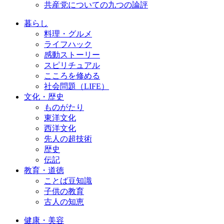
共産党についての九つの論評
暮らし
料理・グルメ
ライフハック
感動ストーリー
スピリチュアル
こころを修める
社会問題（LIFE）
文化・歴史
ものがたり
東洋文化
西洋文化
先人の超技術
歴史
伝記
教育・道徳
ことば豆知識
子供の教育
古人の知恵
健康・美容