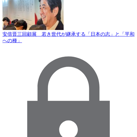
安倍晋三回顧展 若き世代が継承する「日本の志」と「平和
への種」