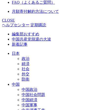
FAQ（よくあるご質問）
月額寄付解約方法について
CLOSE
ヘルプセンター
定期購読
編集部おすすめ
中国共産党脱退の大波
新着記事
日本
政治
経済
社会
外交
防衛
中国
中国政治
中国社会問題
中国経済
中国軍事