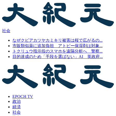
社会
なぜクビアカツヤカミキリ被害は桜で広がるの...
市販類似薬に追加負担 アトピー保湿剤は対象...
トクリュウ指示役のスマホを遠隔分析へ 警察...
目的達成のため「手段を選ばない」AI 英政府...
EPOCH TV
政治
経済
社会