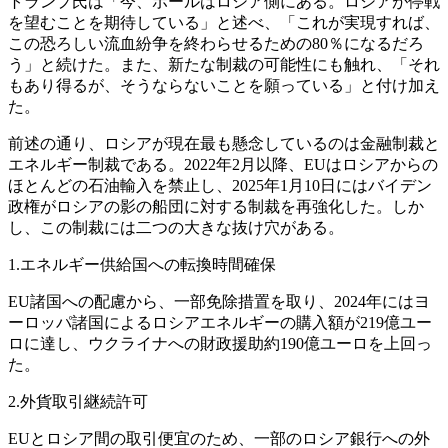
トランプ氏は「今、ボールはロシア側にある。ロシアが停戦
を望むことを期待している」と述べ、「これが実現すれば、
この恐ろしい流血紛争を終わらせるための80％になるだろ
う」と続けた。また、新たな制裁の可能性にも触れ、「それ
もあり得るが、そうならないことを願っている」と付け加え
た。
前述の通り、ロシアが現在最も懸念しているのは金融制裁と
エネルギー制裁である。2022年2月以降、EUはロシアからの
ほとんどの石油輸入を禁止し、2025年1月10日にはバイデン
政権がロシアの影の船団に対する制裁を再強化した。しか
し、この制裁には二つの大きな抜け穴がある。
1.エネルギー供給国への転換時間確保
EU諸国への配慮から、一部免除措置を取り、2024年にはヨ
ーロッパ諸国によるロシアエネルギーの購入額が219億ユー
ロに達し、ウクライナへの財政援助約190億ユーロを上回っ
た。
2.外貨取引継続許可
EUとロシア間の取引便宜のため、一部のロシア銀行への外