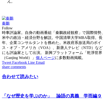
ん。
秦鵬
Follow
時事評論家。自身の動画番組「秦鵬政経観察」で国際情勢、
米中の政治・経済分野を解説。中国清華大学MBA取得。長
年、企業コンサルタントを務めた。米政府系放送局のボイ
ス・オブ・アメリカ（VOA）、新唐人テレビ（NTD）など
にも評論家として出演。 新興プラットフォーム「乾淨世界
（Ganjing World）」
個人ページ
に多数動画掲載。
Tweet
Facebook
Line
Email
share
comments
合わせて読みたい
「なぜ歴史を学ぶのか」 論語の真義 学而編９