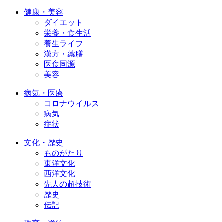
健康・美容
ダイエット
栄養・食生活
養生ライフ
漢方・薬膳
医食同源
美容
病気・医療
コロナウイルス
病気
症状
文化・歴史
ものがたり
東洋文化
西洋文化
先人の超技術
歴史
伝記