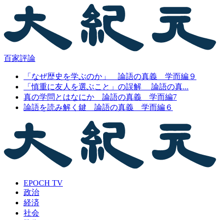
百家評論
「なぜ歴史を学ぶのか」 論語の真義 学而編９
「慎重に友人を選ぶこと」の誤解 論語の真...
真の学問とはなにか 論語の真義 学而編7
論語を読み解く鍵 論語の真義 学而編６
EPOCH TV
政治
経済
社会