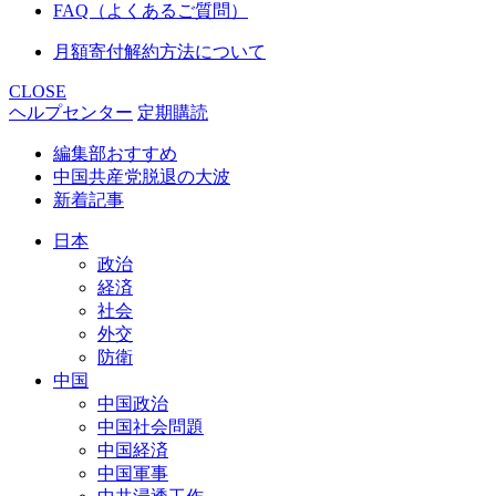
FAQ（よくあるご質問）
月額寄付解約方法について
CLOSE
ヘルプセンター
定期購読
編集部おすすめ
中国共産党脱退の大波
新着記事
日本
政治
経済
社会
外交
防衛
中国
中国政治
中国社会問題
中国経済
中国軍事