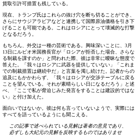
貨取引許可措置も残している。
現在、トランプ氏はこれらの抜け穴を断ち切ることができ、
さらにサウジアラビアなどと連携して国際原油価格を引き下
げることも可能である。これはロシアにとって壊滅的な打撃
となるだろう。
もちろん、外交は一種の芸術である。興味深いことに、3月
13日にルビオ米国務長官が「ロシアが拒否した場合、さらな
る制裁を課すのか」と問われた際、彼は非常に曖昧な態度で
答えた。「我々はロシアに武器を提供していない」「これま
での制裁措置は継続中だ」と言葉を濁し続けた。記者からの
追及にもかかわらず、「我々はロシアが交渉テーブルに戻る
ことを望んでいる。それが素晴らしい日になるだろう」と述
べ、「ここで私が脅迫じみた発言をすることは建設的ではな
い」と付け加えた。
面白いではないか。彼は何も言っていないようで、実際には
すべてを語っているようにも聞こえる。
この記事で述べられている見解は著者の意見であり、
必ずしも大紀元の見解を反映するものではありませ