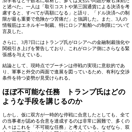
済学者など十数名に取材し、多くは支払い問題が最も深刻だ
と述べた。一人は「取引コストや第三国通貨による決済を考
慮すると、すべてが高額になる」と語り、「ドル決済への制
限が最も重要で危険かつ苦痛だ」と強調した。また、3人の
情報筋はエネルギー制裁、特にロシア船舶への制限について
言及した。
さらに、3月7日にはトランプ氏がロシアへの金融制裁強化や
関税引き上げを警告しており、これがロシア側にさらなる緊
張感を与えている。
結論として、現時点でプーチンは停戦の実現に意欲的であ
り、軍事と外交の両面で進展を図っているため、有利な交渉
条件を待つ姿勢が見受けられる。
ほぼ不可能な任務 トランプ氏はどの
ような手段を講じるのか
しかし、仮に双方が一時的な停戦に合意したとしても、全て
の当事者が認める合意を達成するのは非常に困難で、多くの
人々はこれを「不可能な任務」と考えている。なぜなら、双