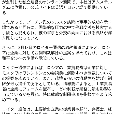
が創刊した独立運営のオンライン新聞で、本社はアムステル
ダムに位置し、公式サイトは英語とロシア語で提供してい
る。
したがって、プーチン氏のクルスク訪問は軍事的成功を示す
場であると同時に、国際的な圧力の中で停戦交渉を模索する
手段とも捉えられ、彼の軍事と外交の両面における戦略が浮
き彫りになっている。
さらに、3月13日のロイター通信の独占報道によると、ロシ
アは企業に対して西側制裁解除の提案を求めており、これは
和平交渉への準備を示唆している。
ロイター通信によれば、ロシアの工業貿易省は企業に対し、
モスクワはワシントンとの会談前に解除すべき制裁について
の提案を求めている。また、越境支払いの流動性を妨げる制
限が最も痛手であるとしている。情報筋によると、工業貿易
省は企業にフォームを配布し、どの制裁が業務に最も影響を
与えているかを尋ね、特に敏感な制限事項を指摘するよう求
めている。
ロイター通信は、主要輸出企業の従業員や顧問、弁護士、経