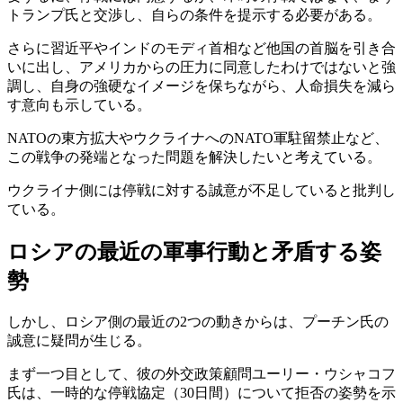
トランプ氏と交渉し、自らの条件を提示する必要がある。
さらに習近平やインドのモディ首相など他国の首脳を引き合
いに出し、アメリカからの圧力に同意したわけではないと強
調し、自身の強硬なイメージを保ちながら、人命損失を減ら
す意向も示している。
NATOの東方拡大やウクライナへのNATO軍駐留禁止など、
この戦争の発端となった問題を解決したいと考えている。
ウクライナ側には停戦に対する誠意が不足していると批判し
ている。
ロシアの最近の軍事行動と矛盾する姿
勢
しかし、ロシア側の最近の2つの動きからは、プーチン氏の
誠意に疑問が生じる。
まず一つ目として、彼の外交政策顧問ユーリー・ウシャコフ
氏は、一時的な停戦協定（30日間）について拒否の姿勢を示