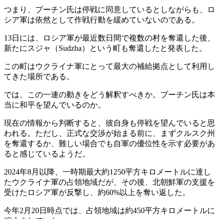
つまり、プーチン氏は停戦に同意しているとしながらも、ロ
シア軍は依然として作戦行動を緩めていないのである。
13日には、ロシア軍が最近数日間で複数の村を奪還した後、
新たにスジャ（Sudzha）という町も奪還したと発表した。
この町はウクライナ軍にとって最大の補給拠点として利用し
てきた場所である。
では、この一連の動きをどう解釈すべきか。プーチン氏は本
当に和平を望んでいるのか。
現在の情報から判断すると、彼自身も停戦を望んでいると思
われる。ただし、正式な交渉が始まる前に、まずクルスク州
を奪還するか、難しい場合でも自軍の優位性を示す必要があ
ると感じているようだ。
2024年8月以降、一時期最大約1250平方キロメートルに達し
たウクライナ軍の占領地域だが、その後、北朝鮮軍の支援を
受けたロシア軍が反撃し、約60%以上を奪い返した。
今年2月20日時点では、占領地域は約450平方キロメートルに