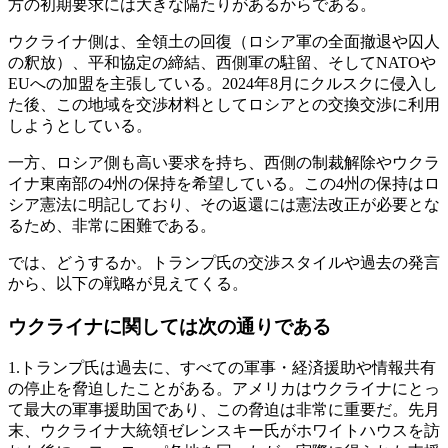
方の初期要求には大きな隔たりがあるからである。
ウクライナ側は、全領土の回復（ロシア軍の全面撤退や囚人
の釈放）、平和協定の締結、西側軍の駐留、そしてNATOや
EUへの加盟を主張している。2024年8月にクルスクに侵入し
た後、この地域を交渉材料としてロシアとの交換交渉に利用
しようとしている。
一方、ロシア側も高い要求を持ち、西側の制裁解除やウクラ
イナ東南部の4州の保持を希望している。この4州の保持はロ
シア憲法に明記しており、その返還には憲法改正が必要とな
るため、非常に困難である。
では、どうするか。トランプ氏の交渉スタイルや過去の発言
から、以下の戦略が見えてくる。
ウクライナに関しては次の通りである
1.トランプ氏は過去に、すべての軍事・経済援助や情報共有
の停止を脅迫したことがある。アメリカはウクライナにとっ
て最大の軍事援助国であり、この脅迫は非常に重要だ。先月
末、ウクライナ大統領ゼレンスキー氏がホワイトハウスを訪