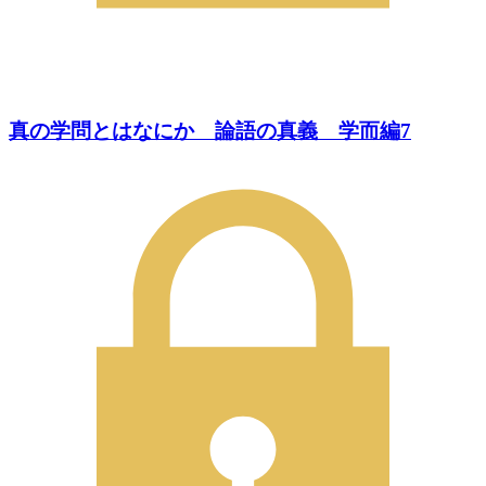
真の学問とはなにか 論語の真義 学而編7