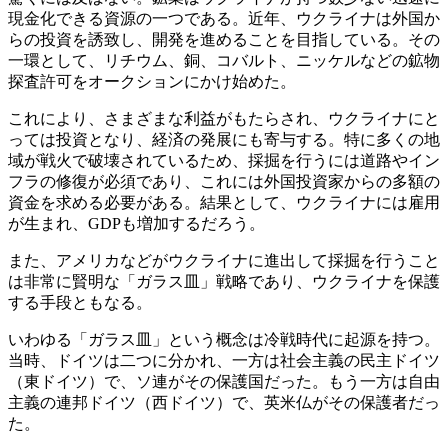
現金化できる資源の一つである。近年、ウクライナは外国か
らの投資を誘致し、開発を進めることを目指している。その
一環として、リチウム、銅、コバルト、ニッケルなどの鉱物
探査許可をオークションにかけ始めた。
これにより、さまざまな利益がもたらされ、ウクライナにと
っては投資となり、経済の発展にも寄与する。特に多くの地
域が戦火で破壊されているため、採掘を行うには道路やイン
フラの修復が必須であり、これには外国投資家からの多額の
資金を求める必要がある。結果として、ウクライナには雇用
が生まれ、GDPも増加するだろう。
また、アメリカなどがウクライナに進出して採掘を行うこと
は非常に賢明な「ガラス皿」戦略であり、ウクライナを保護
する手段ともなる。
いわゆる「ガラス皿」という概念は冷戦時代に起源を持つ。
当時、ドイツは二つに分かれ、一方は社会主義の民主ドイツ
（東ドイツ）で、ソ連がその保護国だった。もう一方は自由
主義の連邦ドイツ（西ドイツ）で、英米仏がその保護者だっ
た。