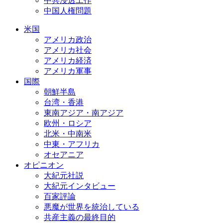
中共浸透工作
中国人権問題
米国
アメリカ政治
アメリカ社会
アメリカ経済
アメリカ軍事
国際
朝鮮半島
台湾・香港
東南アジア・南アジア
欧州・ロシア
北米・中南米
中東・アフリカ
オセアニア
オピニオン
大紀元社説
大紀元インタビュー
百家評論
悪魔が世界を統治している
共産主義の最終目的