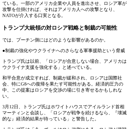
ている。一部のアメリカ企業や人員を進出させ、ロシア軍が
攻撃を仕掛ければ、それはアメリカ人への攻撃となり、
NATOが介入する口実となる。
トランプ大統領の対ロシア戦略と制裁の可能性
では、プーチン側にはどのような影響があるのか。
●制裁の強化やウクライナへのさらなる軍事援助という脅威
トランプ氏は以前、「ロシアが合意しない場合、アメリカは
ウクライナ支援を強化する」と述べている。
和平合意が成立すれば、制裁が緩和され、ロシアは国際社
会、特にG8への復帰を果たす可能性がある。経済的圧力の
中、この提案はロシアを交渉の場に引き寄せるかもしれな
い。
3月12日、トランプ氏はホワイトハウスでアイルランド首相
マーティンと会談し、「ロシアが戦争を続けるなら、『壊滅
的な』経済的結果が待っている」と警告した。