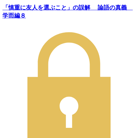
「慎重に友人を選ぶこと」の誤解 論語の真義
学而編８