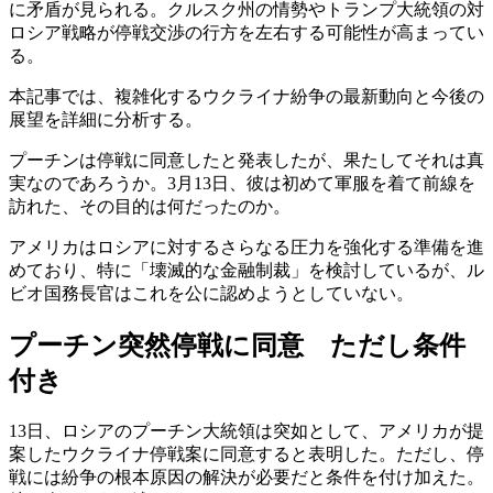
に矛盾が見られる。クルスク州の情勢やトランプ大統領の対
ロシア戦略が停戦交渉の行方を左右する可能性が高まってい
る。
本記事では、複雑化するウクライナ紛争の最新動向と今後の
展望を詳細に分析する。
プーチンは停戦に同意したと発表したが、果たしてそれは真
実なのであろうか。3月13日、彼は初めて軍服を着て前線を
訪れた、その目的は何だったのか。
アメリカはロシアに対するさらなる圧力を強化する準備を進
めており、特に「壊滅的な金融制裁」を検討しているが、ル
ビオ国務長官はこれを公に認めようとしていない。
プーチン突然停戦に同意 ただし条件
付き
13日、ロシアのプーチン大統領は突如として、アメリカが提
案したウクライナ停戦案に同意すると表明した。ただし、停
戦には紛争の根本原因の解決が必要だと条件を付け加えた。