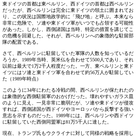
東ドイツの首都は東ベルリン、西ドイツの首都は西ベルリン
だったが、西ベルリンは完全に東ドイツの領土に囲まれてお
り、この状況は国際地政学的に「飛び地」と呼ぶ。本来なら
非常に危険で、ソ連や東ドイツ軍がいつでも占領する可能性
があった。しかし、西側諸国は当時、特定の措置を講じてこ
の危機を回避した。それが、西ベルリンへの象徴的な駐留部
隊の配置である。
さて、西ベルリンに駐留していた軍隊の人数を知っているだ
ろうか。1989年当時、英米仏を合わせて5500人であり、それ
以前は最大で1万2千人程度だった。一方、東ベルリンと東ド
イツにはソ連と東ドイツ軍を合わせて約56万人が駐留してい
た（1989年時点）
このように34年にわたる冷戦の間、西ベルリンが保たれたの
は象徴的な西側駐留軍のおかげだった。壊れやすいガラス皿
のように見え、一見非常に脆弱だが、ソ連や東ドイツが侵攻
すれば、西側諸国が西ドイツやヨーロッパから反撃する強い
意志を示すものだった。1989年には、西ベルリンや西ドイツ
に駐留していた西側同盟軍は81万5千人に達した。
現在、トランプ氏もウクライナに対して同様の戦略を採用し