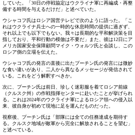
していた。「30日の停戦協定はウクライナ軍に再編成・再整
備する時間を与えるだけだ」と述べていた。
ウシャコフ氏はロシア国営テレビで次のように語った。「こ
れはウクライナ兵士への一時的な休息時間の提供に過ぎず、
それ以上でも以下でもない。我々は長期的な平和解決策を目
指しており、平和行動の模倣は不要だ」また、彼は12日にア
メリカ国家安全保障顧問マイク・ウォルツ氏と会談し、この
ロシア側の立場を伝えた。
ウシャコフ氏の発言の直後に出たプーチン氏の発言には微妙
な食い違いがあり、二人から異なるメッセージが発信されて
いる。これをどう解釈すべきか。
次に、プーチン氏は前日、珍しく迷彩服を着てロシア前線
（クルスク州）の作戦指揮センターに赴いたことが挙げられ
る。これは2024年のウクライナ軍によるロシア領への侵入以
来、彼自身が初めて現地に足を運んだものだった。
視察後、プーチン氏は「部隊には全ての任務達成を期待す
る。クルスク地域が敵軍から完全に解放されることを望む」
と述べている。