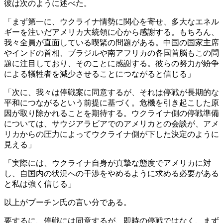
彼は次のように述べた。
「まず第一に、ウクライナ情勢に関心を寄せ、多大なエネル
ギーを注いだアメリカ大統領に心から感謝する。もちろん、
我々全員が直面している喫緊の問題がある。中国の国家主席
やインドの首相、ブラジルや南アフリカの各国首脳もこの問
題に注目しており、そのことに感謝する。彼らの努力が紛争
による犠牲者を減少させることにつながると信じる」
「次に、我々は停戦案に同意するが、それは停戦が長期的な
平和につながるという前提に基づく。危機を引き起こした原
因が取り除かれることを期待する。ウクライナ側の停戦準備
については、サウジアラビアでのアメリカとの会談が、アメ
リカからの圧力によってウクライナ側が下した決定のように
見える」
「実際には、ウクライナ自身が真摯な態度でアメリカに対
し、自国内の状況への干渉をやめるように求める必要がある
と私は強く信じる」
以上がプーチン氏の言い分である。
要するに、停戦には同意するが、即時の停戦ではなく、まず