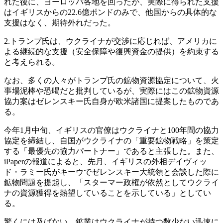
れた後に、ヨーロッパ各地を回ったが、実際に得られた支援
はイギリスからの22.6億ポンドのみで、他国からの具体的な
支援はなく、期待外れだった。
2.トランプ氏は、ウクライナが交渉に応じれば、アメリカに
よる継続的な支援（安全保障や復興資金の提供）を約束する
と考えられる。
なお、多くの人々がトランプ氏の鉱物資源協定について、火
事場泥棒や恐喝だと批判しているが、実際にはこの鉱物資源
協力案はゼレンスキー氏自身が欧米諸国に提案したものであ
る。
今年1月中旬、イギリスの官僚はウクライナと100年間の協力
協定を締結し、自国がウクライナの「重要鉱物戦略」を策定
する「最優先の協力パートナー」であると主張した。また、
iPaperの報道によると、先月、イギリスの外相デイヴィッ
ド・ラミー氏がキーウでゼレンスキー大統領と会談した際に
鉱物問題を提起し、「スターマー政権が依然としてウクライ
ナの資源獲得を熱望していることを示している」としてい
る。
驚くには及ばない。鉱業はウクライナが持つ数少ない迅速に