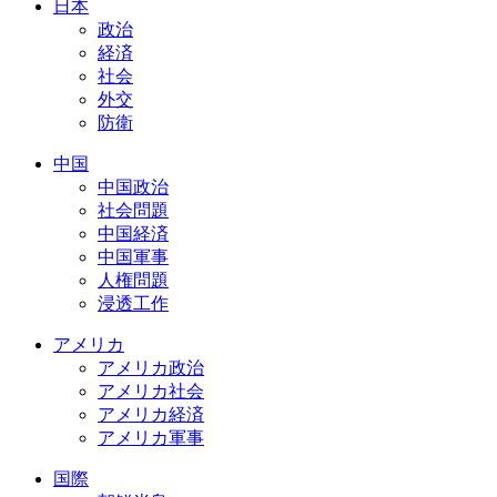
日本
政治
経済
社会
外交
防衛
中国
中国政治
社会問題
中国経済
中国軍事
人権問題
浸透工作
アメリカ
アメリカ政治
アメリカ社会
アメリカ経済
アメリカ軍事
国際