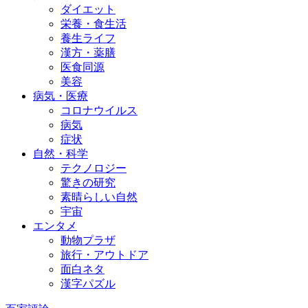
ダイエット
栄養・食生活
養生ライフ
漢方・薬膳
医食同源
美容
病気・医療
コロナウイルス
病気
症状
自然・科学
テクノロジー
驚きの研究
素晴らしい自然
宇宙
エンタメ
動物プラザ
旅行・アウトドア
面白ネタ
漢字パズル