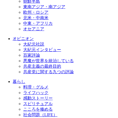
朝鮮半島
東南アジア・南アジア
欧州・ロシア
北米・中南米
中東・アフリカ
オセアニア
オピニオン
大紀元社説
大紀元インタビュー
百家評論
悪魔が世界を統治している
共産主義の最終目的
共産党に関する九つの評論
暮らし
料理・グルメ
ライフハック
感動ストーリー
スピリチュアル
こころを修める
社会問題（LIFE）