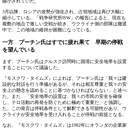
縮小されていた。
3月以降、ロシアの攻勢が強化され、占領地域は再び大幅に
縮小している。「戦争研究所ISW」の報告によると、現在も
複数の地点で激しい交戦が続き、ウクライナ側の部隊は撤退
中で、この地域の維持が困難になっている。
一方 プーチン氏はすでに疲れ果て 早期の停戦
を望んでいる
まず、プーチン氏はクルスク訪問時に国境に安全地帯を設置
することについて議論した。
『モスクワ・タイムズ』によれば、プーチン氏は「我々は建
設的な対話を行う準備があるが、それは相互尊重と我々の安
全上の懸念を認めることに基づかなければならない」と述べ
た。また、「安全地帯の設置は、我々の市民の安全を確保
し、テロ活動の再発を防ぐために極めて重要だ」と強調し
た。この発言は停戦条件として解釈できる可能性があり、ウ
クライナが安全地帯を受け入れることが停戦の前提となる。
なお、『モスクワ・タイムズ』は1992年にオランダの企業家