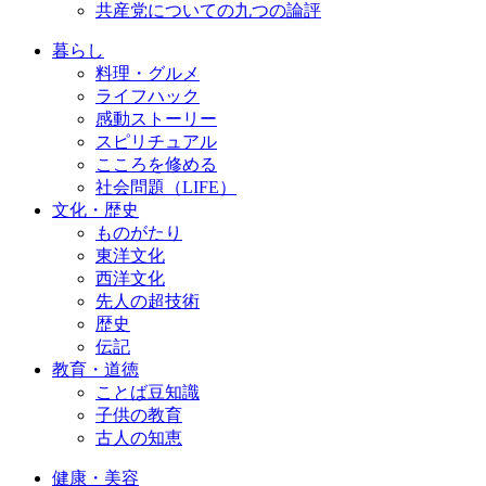
共産党についての九つの論評
暮らし
料理・グルメ
ライフハック
感動ストーリー
スピリチュアル
こころを修める
社会問題（LIFE）
文化・歴史
ものがたり
東洋文化
西洋文化
先人の超技術
歴史
伝記
教育・道徳
ことば豆知識
子供の教育
古人の知恵
健康・美容