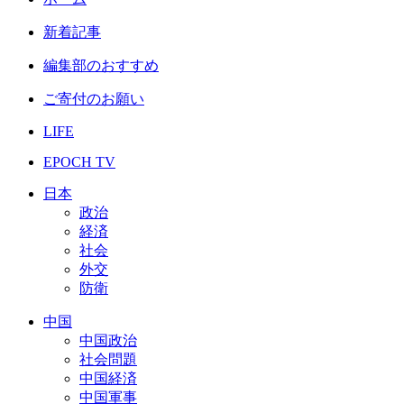
新着記事
編集部のおすすめ
ご寄付のお願い
LIFE
EPOCH TV
日本
政治
経済
社会
外交
防衛
中国
中国政治
社会問題
中国経済
中国軍事