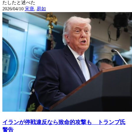
たしたと述べた
2026/04/10
宋唐
,
易如
イランが停戦違反なら致命的攻撃も トランプ氏
警告