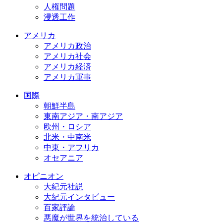
人権問題
浸透工作
アメリカ
アメリカ政治
アメリカ社会
アメリカ経済
アメリカ軍事
国際
朝鮮半島
東南アジア・南アジア
欧州・ロシア
北米・中南米
中東・アフリカ
オセアニア
オピニオン
大紀元社説
大紀元インタビュー
百家評論
悪魔が世界を統治している