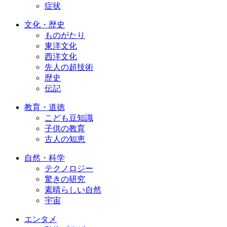
症状
文化・歴史
ものがたり
東洋文化
西洋文化
先人の超技術
歴史
伝記
教育・道徳
こども豆知識
子供の教育
古人の知恵
自然・科学
テクノロジー
驚きの研究
素晴らしい自然
宇宙
エンタメ