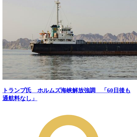
トランプ氏 ホルムズ海峡解放強調 「60日後も
通航料なし」