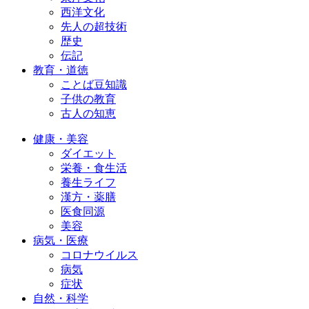
西洋文化
先人の超技術
歴史
伝記
教育・道徳
ことば豆知識
子供の教育
古人の知恵
健康・美容
ダイエット
栄養・食生活
養生ライフ
漢方・薬膳
医食同源
美容
病気・医療
コロナウイルス
病気
症状
自然・科学