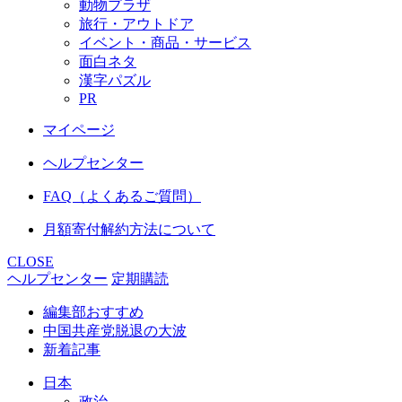
動物プラザ
旅行・アウトドア
イベント・商品・サービス
面白ネタ
漢字パズル
PR
マイページ
ヘルプセンター
FAQ（よくあるご質問）
月額寄付解約方法について
CLOSE
ヘルプセンター
定期購読
編集部おすすめ
中国共産党脱退の大波
新着記事
日本
政治