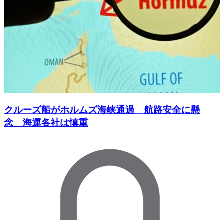
クルーズ船がホルムズ海峡通過 航路安全に懸
念 海運各社は慎重