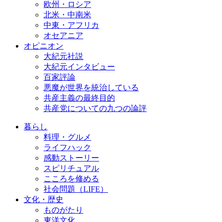
欧州・ロシア
北米・中南米
中東・アフリカ
オセアニア
オピニオン
大紀元社説
大紀元インタビュー
百家評論
悪魔が世界を統治している
共産主義の最終目的
共産党についての九つの論評
暮らし
料理・グルメ
ライフハック
感動ストーリー
スピリチュアル
こころを修める
社会問題（LIFE）
文化・歴史
ものがたり
東洋文化