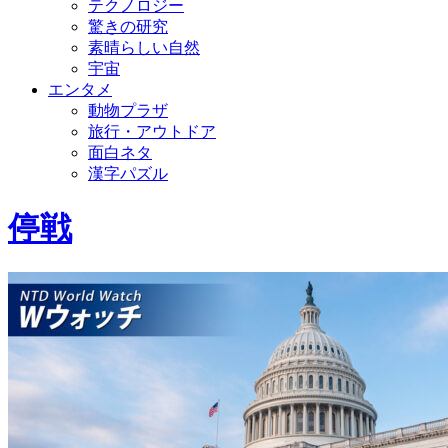
テクノロジー
驚きの研究
素晴らしい自然
宇宙
エンタメ
動物プラザ
旅行・アウトドア
面白ネタ
漢字パズル
停戦