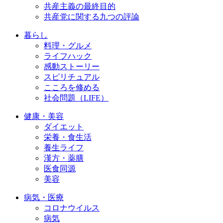
共産主義の最終目的
共産党に関する九つの評論
暮らし
料理・グルメ
ライフハック
感動ストーリー
スピリチュアル
こころを修める
社会問題（LIFE）
健康・美容
ダイエット
栄養・食生活
養生ライフ
漢方・薬膳
医食同源
美容
病気・医療
コロナウイルス
病気