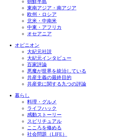
朝鮮半島
東南アジア・南アジア
欧州・ロシア
北米・中南米
中東・アフリカ
オセアニア
オピニオン
大紀元社説
大紀元インタビュー
百家評論
悪魔が世界を統治している
共産主義の最終目的
共産党に関する九つの評論
暮らし
料理・グルメ
ライフハック
感動ストーリー
スピリチュアル
こころを修める
社会問題（LIFE）