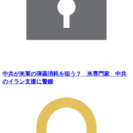
中共が米軍の弾薬消耗を狙う？ 米専門家 中共
のイラン支援に警鐘