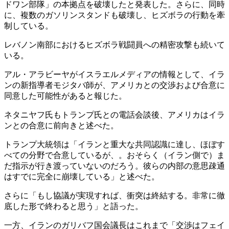
ドワン部隊」の本拠点を破壊したと発表した。さらに、同時
に、複数のガソリンスタンドも破壊し、ヒズボラの行動を牽
制している。
レバノン南部におけるヒズボラ戦闘員への精密攻撃も続いて
いる。
アル・アラビーヤがイスラエルメディアの情報として、イラ
ンの新指導者モジタバ師が、アメリカとの交渉および合意に
同意した可能性があると報じた。
ネタニヤフ氏もトランプ氏との電話会談後、アメリカはイラ
ンとの合意に前向きと述べた。
トランプ大統領は「イランと重大な共同認識に達し、ほぼす
べての分野で合意しているが、。おそらく（イラン側で）ま
だ指示が行き渡っていないのだろう。彼らの内部の意思疎通
はすでに完全に崩壊している」と述べた。
さらに「もし協議が実現すれば、衝突は終結する。非常に徹
底した形で終わると思う」と語った。
一方、イランのガリバフ国会議長はこれまで「交渉はフェイ