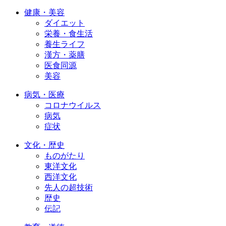
健康・美容
ダイエット
栄養・食生活
養生ライフ
漢方・薬膳
医食同源
美容
病気・医療
コロナウイルス
病気
症状
文化・歴史
ものがたり
東洋文化
西洋文化
先人の超技術
歴史
伝記