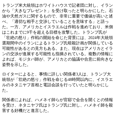
トランプ米大統領はホワイトハウスで記者団に対し、イラン
から「大きなプレゼント」を受け取ったと明らかにした。石
油や天然ガスに関するもので、非常に重要で価値が高いと述
べ、「適切な相手と交渉していることを意味する」と語っ
た。一方、アメリカとイスラエルは作戦を進めており、米側
はこれまでに9千を超える目標を攻撃した。トランプ氏が
「壮絶の怒り」作戦の開始を命じた背景には、2024年大統領
選期間中のイランによるトランプ氏暗殺計画が関係している
可能性があるとの見方もある。また、現在はアメリカとイラ
ンの交渉が進展する可能性も指摘されている。複数の情報に
よれば、モジタバ師が、アメリカとの協議や合意に前向きな
姿勢を示した。
ロイターによると、事情に詳しい関係者3人は、トランプ大
統領が「壮絶の怒り」作戦を命じる48時間以内に、イスラエ
ルのネタニヤフ首相と電話会談を行っていたと明らかにし
た。
関係者によれば、ハメネイ師らが官邸で会合を開くとの情報
を受け、ネタニヤフ氏はトランプ氏に対し、ハメネイ師を殺
害する好機だと進言した。