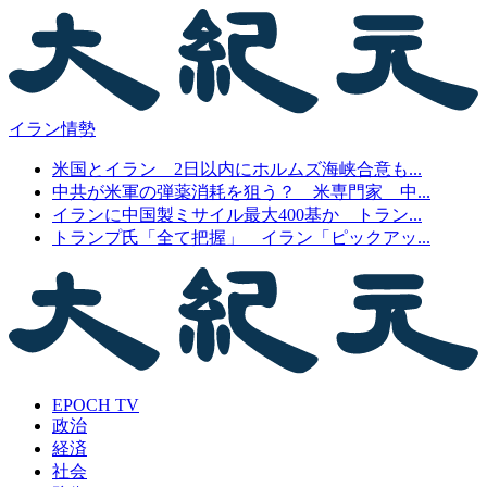
イラン情勢
米国とイラン 2日以内にホルムズ海峡合意も...
中共が米軍の弾薬消耗を狙う？ 米専門家 中...
イランに中国製ミサイル最大400基か トラン...
トランプ氏「全て把握」 イラン「ピックアッ...
EPOCH TV
政治
経済
社会