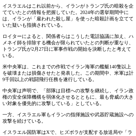
イスラエルはこれ以前から、イランがトランプ氏の暗殺を企
てていたとの情報を把握していた。2024年の選挙期間中に
は、イランが「雇われた殺し屋」を使った暗殺計画を立てて
いた疑いも指摘されている。
ロイターによると、関係者らはこうした電話協議に加え、ハ
メネイ師を排除する機会が限られていたとの判断が重なり、
トランプ氏が2月27日に軍事作戦の開始を決断したと考えて
いる。
米中央軍は、これまでの作戦でイラン海軍の艦艇140隻以上
を破壊または損傷させたと発表した。この期間中、米軍は計
9千回以上の戦闘飛行任務を遂行している。
中央軍は声明で、「部隊は目標への攻撃を継続し、イラン政
権の安全保障機構を弱体化させるとともに、最も脅威の大き
い対象を優先的に攻撃している」としている。
一方、イスラエル軍もイランの指揮施設や武器貯蔵施設への
攻撃を続けている。
イスラエル国防軍はXで、ヒズボラが支配する放送局や「ラ