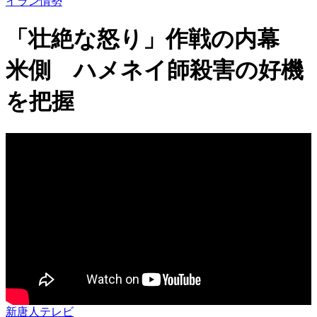
イラン情勢
「壮絶な怒り」作戦の内幕
米側 ハメネイ師殺害の好機
を把握
新唐人テレビ