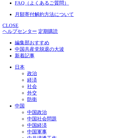
FAQ（よくあるご質問）
月額寄付解約方法について
CLOSE
ヘルプセンター
定期購読
編集部おすすめ
中国共産党脱退の大波
新着記事
日本
政治
経済
社会
外交
防衛
中国
中国政治
中国社会問題
中国経済
中国軍事