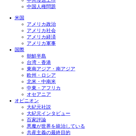
中共浸透工作
中国人権問題
米国
アメリカ政治
アメリカ社会
アメリカ経済
アメリカ軍事
国際
朝鮮半島
台湾・香港
東南アジア・南アジア
欧州・ロシア
北米・中南米
中東・アフリカ
オセアニア
オピニオン
大紀元社説
大紀元インタビュー
百家評論
悪魔が世界を統治している
共産主義の最終目的