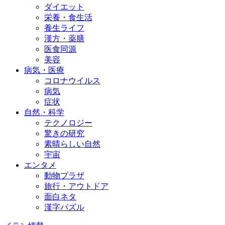
ダイエット
栄養・食生活
養生ライフ
漢方・薬膳
医食同源
美容
病気・医療
コロナウイルス
病気
症状
自然・科学
テクノロジー
驚きの研究
素晴らしい自然
宇宙
エンタメ
動物プラザ
旅行・アウトドア
面白ネタ
漢字パズル