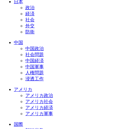
日本
政治
経済
社会
外交
防衛
中国
中国政治
社会問題
中国経済
中国軍事
人権問題
浸透工作
アメリカ
アメリカ政治
アメリカ社会
アメリカ経済
アメリカ軍事
国際