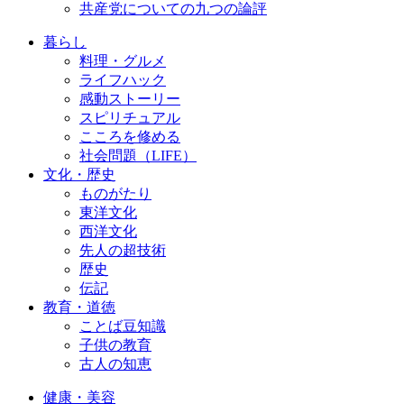
共産党についての九つの論評
暮らし
料理・グルメ
ライフハック
感動ストーリー
スピリチュアル
こころを修める
社会問題（LIFE）
文化・歴史
ものがたり
東洋文化
西洋文化
先人の超技術
歴史
伝記
教育・道徳
ことば豆知識
子供の教育
古人の知恵
健康・美容