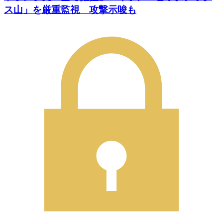
ス山」を厳重監視 攻撃示唆も