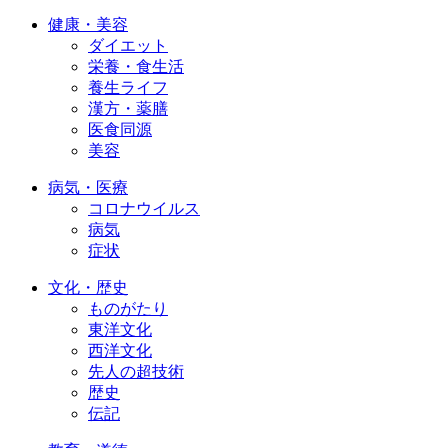
健康・美容
ダイエット
栄養・食生活
養生ライフ
漢方・薬膳
医食同源
美容
病気・医療
コロナウイルス
病気
症状
文化・歴史
ものがたり
東洋文化
西洋文化
先人の超技術
歴史
伝記