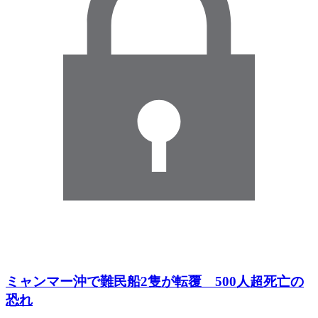
ミャンマー沖で難民船2隻が転覆 500人超死亡の
恐れ