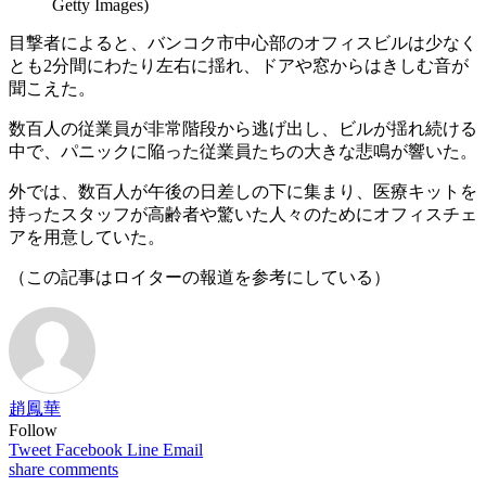
Getty Images)
目撃者によると、バンコク市中心部のオフィスビルは少なく
とも2分間にわたり左右に揺れ、ドアや窓からはきしむ音が
聞こえた。
数百人の従業員が非常階段から逃げ出し、ビルが揺れ続ける
中で、パニックに陥った従業員たちの大きな悲鳴が響いた。
外では、数百人が午後の日差しの下に集まり、医療キットを
持ったスタッフが高齢者や驚いた人々のためにオフィスチェ
アを用意していた。
（この記事はロイターの報道を参考にしている）
趙鳳華
Follow
Tweet
Facebook
Line
Email
share
comments