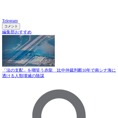
Telegram
コメント
編集部おすすめ
「法の支配」を嘲笑う赤龍 比中仲裁判断10年で南シナ海に
透ける人類壊滅の陰謀