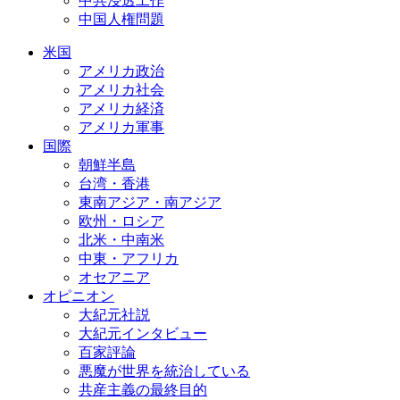
中共浸透工作
中国人権問題
米国
アメリカ政治
アメリカ社会
アメリカ経済
アメリカ軍事
国際
朝鮮半島
台湾・香港
東南アジア・南アジア
欧州・ロシア
北米・中南米
中東・アフリカ
オセアニア
オピニオン
大紀元社説
大紀元インタビュー
百家評論
悪魔が世界を統治している
共産主義の最終目的