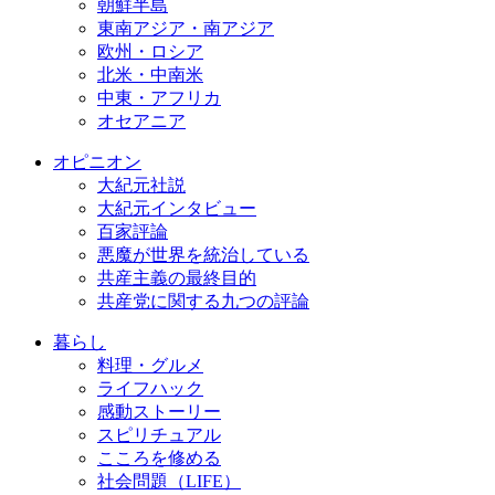
朝鮮半島
東南アジア・南アジア
欧州・ロシア
北米・中南米
中東・アフリカ
オセアニア
オピニオン
大紀元社説
大紀元インタビュー
百家評論
悪魔が世界を統治している
共産主義の最終目的
共産党に関する九つの評論
暮らし
料理・グルメ
ライフハック
感動ストーリー
スピリチュアル
こころを修める
社会問題（LIFE）