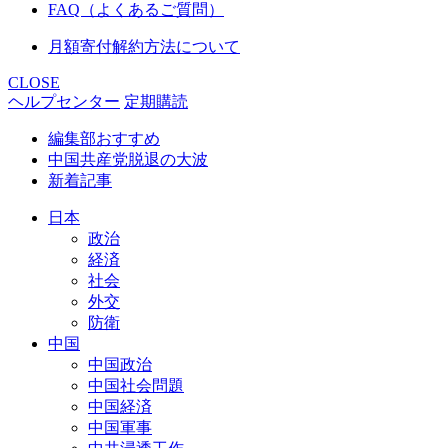
FAQ（よくあるご質問）
月額寄付解約方法について
CLOSE
ヘルプセンター
定期購読
編集部おすすめ
中国共産党脱退の大波
新着記事
日本
政治
経済
社会
外交
防衛
中国
中国政治
中国社会問題
中国経済
中国軍事