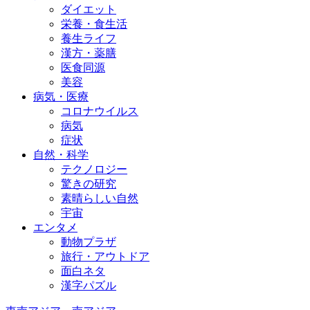
ダイエット
栄養・食生活
養生ライフ
漢方・薬膳
医食同源
美容
病気・医療
コロナウイルス
病気
症状
自然・科学
テクノロジー
驚きの研究
素晴らしい自然
宇宙
エンタメ
動物プラザ
旅行・アウトドア
面白ネタ
漢字パズル