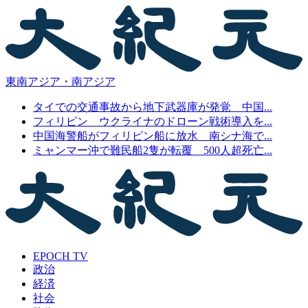
東南アジア・南アジア
タイでの交通事故から地下武器庫が発覚 中国...
フィリピン ウクライナのドローン戦術導入を...
中国海警船がフィリピン船に放水 南シナ海で...
ミャンマー沖で難民船2隻が転覆 500人超死亡...
EPOCH TV
政治
経済
社会