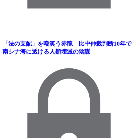
「法の支配」を嘲笑う赤龍 比中仲裁判断10年で
南シナ海に透ける人類壊滅の陰謀