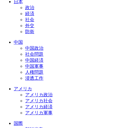
日本
政治
経済
社会
外交
防衛
中国
中国政治
社会問題
中国経済
中国軍事
人権問題
浸透工作
アメリカ
アメリカ政治
アメリカ社会
アメリカ経済
アメリカ軍事
国際