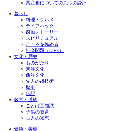
共産党についての九つの論評
暮らし
料理・グルメ
ライフハック
感動ストーリー
スピリチュアル
こころを修める
社会問題（LIFE）
文化・歴史
ものがたり
東洋文化
西洋文化
先人の超技術
歴史
伝記
教育・道徳
ことば豆知識
子供の教育
古人の知恵
健康・美容