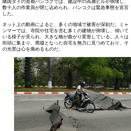
隣国タイの首都バンコクでは、建設中の高層ビルが倒壊し、
数十人の作業員が閉じ込められ、バンコクは緊急事態を宣言
した。
ネット上の動画によると、多くの地域で被害が深刻だ。ミャ
ンマーでは、寺院や住宅を含む多くの建物が倒壊し、傾いて
いる様子が見られ、大きな橋が曲がり変形している。人々は
街頭に集まり、廃墟となった自宅を無力に見つめており、そ
の光景は心を痛めるものだ。