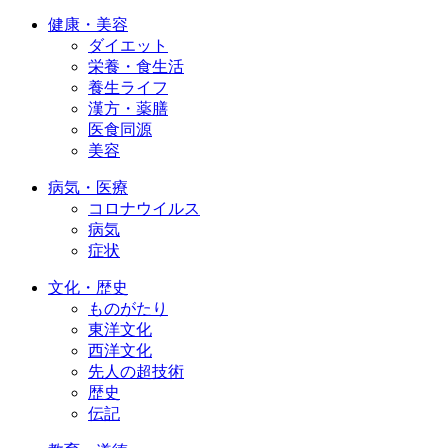
健康・美容
ダイエット
栄養・食生活
養生ライフ
漢方・薬膳
医食同源
美容
病気・医療
コロナウイルス
病気
症状
文化・歴史
ものがたり
東洋文化
西洋文化
先人の超技術
歴史
伝記