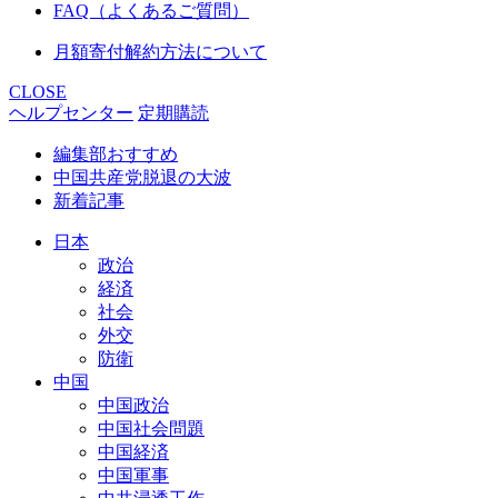
FAQ（よくあるご質問）
月額寄付解約方法について
CLOSE
ヘルプセンター
定期購読
編集部おすすめ
中国共産党脱退の大波
新着記事
日本
政治
経済
社会
外交
防衛
中国
中国政治
中国社会問題
中国経済
中国軍事