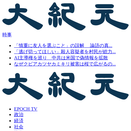
時事
「慎重に友人を選ぶこと」の誤解 論語の真...
「逃げ切ってほしい」殺人容疑者を村民が総力...
AI主導権を巡り 中共は米国で偽情報を拡散
なぜクビアカツヤカミキリ被害は桜で広がるの...
EPOCH TV
政治
経済
社会