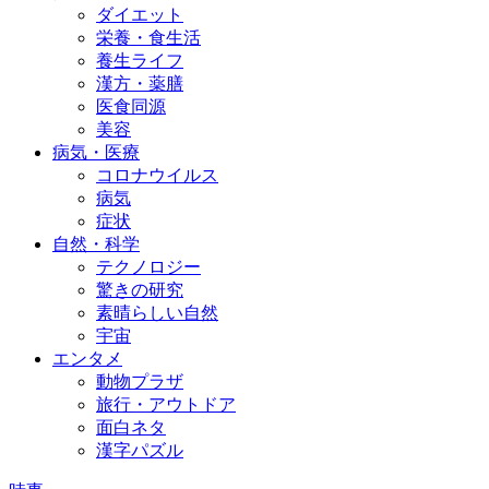
ダイエット
栄養・食生活
養生ライフ
漢方・薬膳
医食同源
美容
病気・医療
コロナウイルス
病気
症状
自然・科学
テクノロジー
驚きの研究
素晴らしい自然
宇宙
エンタメ
動物プラザ
旅行・アウトドア
面白ネタ
漢字パズル