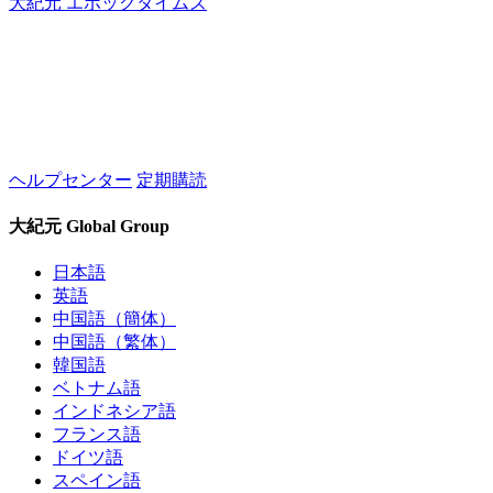
大紀元 エポックタイムズ
ヘルプセンター
定期購読
大紀元 Global Group
日本語
英語
中国語（簡体）
中国語（繁体）
韓国語
ベトナム語
インドネシア語
フランス語
ドイツ語
スペイン語