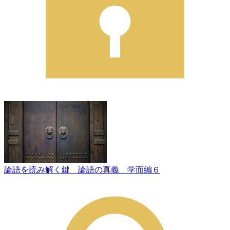
論語を読み解く鍵 論語の真義 学而編６