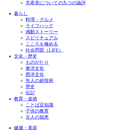
共産党についての九つの論評
暮らし
料理・グルメ
ライフハック
感動ストーリー
スピリチュアル
こころを修める
社会問題（LIFE）
文化・歴史
ものがたり
東洋文化
西洋文化
先人の超技術
歴史
伝記
教育・道徳
ことば豆知識
子供の教育
古人の知恵
健康・美容