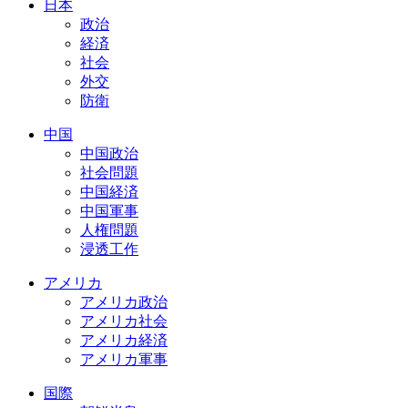
日本
政治
経済
社会
外交
防衛
中国
中国政治
社会問題
中国経済
中国軍事
人権問題
浸透工作
アメリカ
アメリカ政治
アメリカ社会
アメリカ経済
アメリカ軍事
国際