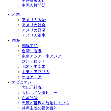
中共浸透工作
中国人権問題
米国
アメリカ政治
アメリカ社会
アメリカ経済
アメリカ軍事
国際
朝鮮半島
台湾・香港
東南アジア・南アジア
欧州・ロシア
北米・中南米
中東・アフリカ
オセアニア
オピニオン
大紀元社説
大紀元インタビュー
百家評論
悪魔が世界を統治している
共産主義の最終目的