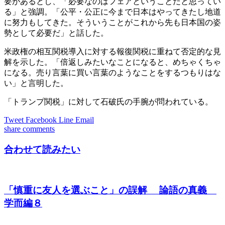
要があるとし、「必要なのはフェアということだと思ってい
る」と強調。「公平・公正に今まで日本はやってきたし地道
に努力もしてきた。そういうことがこれから先も日本国の姿
勢として必要だ」と話した。
米政権の相互関税導入に対する報復関税に重ねて否定的な見
解を示した。「倍返しみたいなことになると、めちゃくちゃ
になる。売り言葉に買い言葉のようなことをするつもりはな
い」と言明した。
「トランプ関税」に対して石破氏の手腕が問われている。
Tweet
Facebook
Line
Email
share
comments
合わせて読みたい
「慎重に友人を選ぶこと」の誤解 論語の真義
学而編８