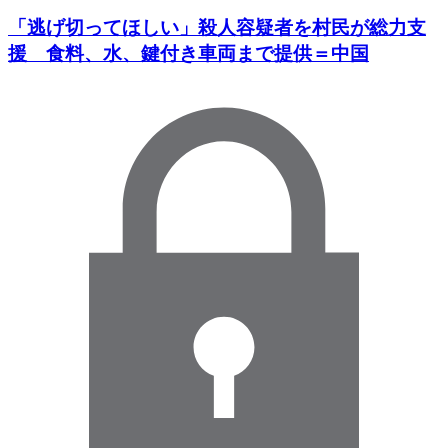
「逃げ切ってほしい」殺人容疑者を村民が総力支
援 食料、水、鍵付き車両まで提供＝中国