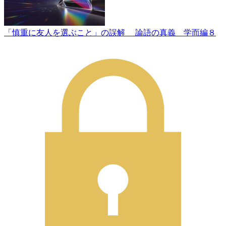
「慎重に友人を選ぶこと」の誤解 論語の真義 学而編８