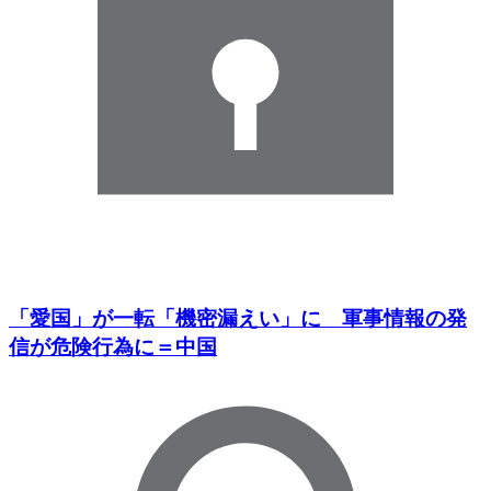
「愛国」が一転「機密漏えい」に 軍事情報の発
信が危険行為に＝中国