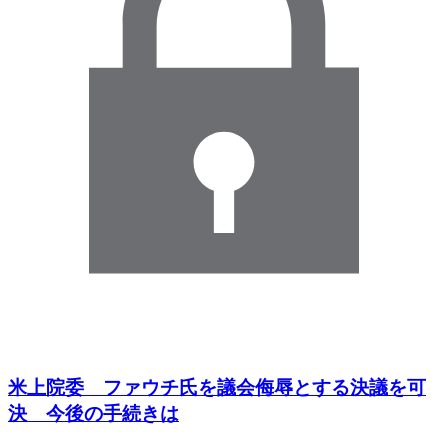
米上院委 ファウチ氏を議会侮辱とする決議を可
決 今後の手続きは