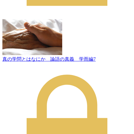
真の学問とはなにか 論語の真義 学而編7