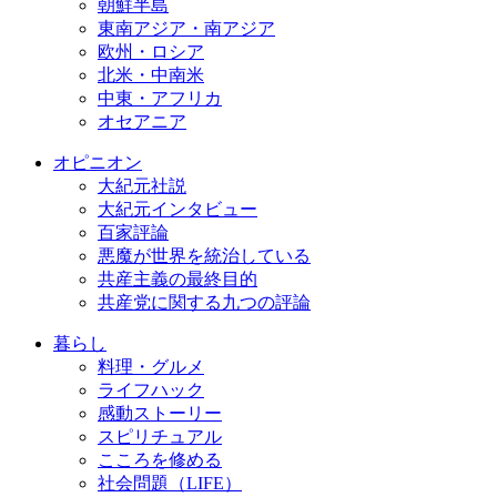
朝鮮半島
東南アジア・南アジア
欧州・ロシア
北米・中南米
中東・アフリカ
オセアニア
オピニオン
大紀元社説
大紀元インタビュー
百家評論
悪魔が世界を統治している
共産主義の最終目的
共産党に関する九つの評論
暮らし
料理・グルメ
ライフハック
感動ストーリー
スピリチュアル
こころを修める
社会問題（LIFE）