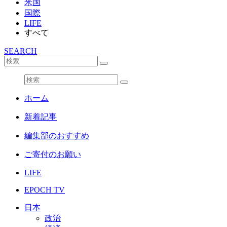
米国
国際
LIFE
すべて
SEARCH
ホーム
新着記事
編集部のおすすめ
ご寄付のお願い
LIFE
EPOCH TV
日本
政治