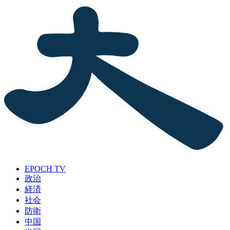
EPOCH TV
政治
経済
社会
防衛
中国