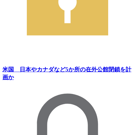
米国 日本やカナダなど5か所の在外公館閉鎖を計
画か