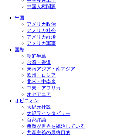
中共浸透工作
中国人権問題
米国
アメリカ政治
アメリカ社会
アメリカ経済
アメリカ軍事
国際
朝鮮半島
台湾・香港
東南アジア・南アジア
欧州・ロシア
北米・中南米
中東・アフリカ
オセアニア
オピニオン
大紀元社説
大紀元インタビュー
百家評論
悪魔が世界を統治している
共産主義の最終目的