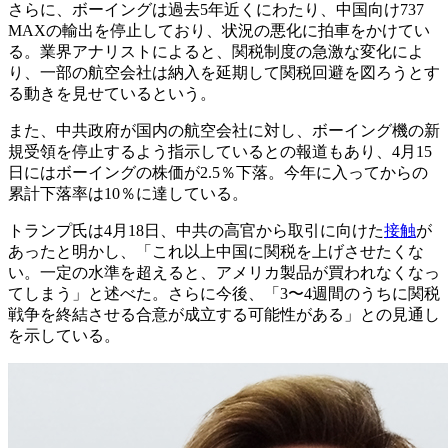
さらに、ボーイングは過去5年近くにわたり、中国向け737
MAXの輸出を停止しており、状況の悪化に拍車をかけてい
る。業界アナリストによると、関税制度の急激な変化によ
り、一部の航空会社は納入を延期して関税回避を図ろうとす
る動きを見せているという。
また、中共政府が国内の航空会社に対し、ボーイング機の新
規受領を停止するよう指示しているとの報道もあり、4月15
日にはボーイングの株価が2.5％下落。今年に入ってからの
累計下落率は10％に達している。
トランプ氏は4月18日、中共の高官から取引に向けた
接触
が
あったと明かし、「これ以上中国に関税を上げさせたくな
い。一定の水準を超えると、アメリカ製品が買われなくなっ
てしまう」と述べた。さらに今後、「3〜4週間のうちに関税
戦争を終結させる合意が成立する可能性がある」との見通し
を示している。