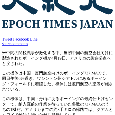
Tweet
Facebook
Line
share
comments
米中間の関税戦争が激化する中、当初中国の航空会社向けに
製造されたボーイング機が4月19日、アメリカの製造拠点へ
と戻された。
この機体は中国・厦門航空向けのボーイング737 MAXで、
同日午後6時過ぎ、ワシントン州シアトルにあるボーイン
グ・フィールドに着陸した。機体には厦門航空の塗装が施さ
れている。
この機体は、中国・舟山にあるボーイングの最終仕上げセン
ターで、納入直前の作業を待っていた多数の737 MAXのう
ちの1機だ。アメリカまでの約8千キロの帰路では、グアムと
ハワイで給油を行いながら飛行している。