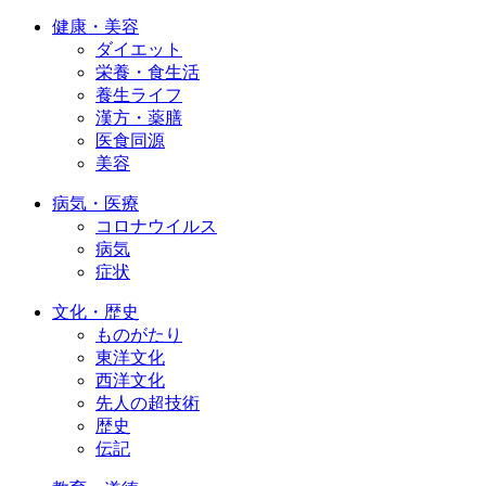
健康・美容
ダイエット
栄養・食生活
養生ライフ
漢方・薬膳
医食同源
美容
病気・医療
コロナウイルス
病気
症状
文化・歴史
ものがたり
東洋文化
西洋文化
先人の超技術
歴史
伝記