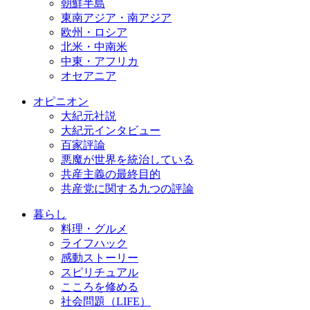
朝鮮半島
東南アジア・南アジア
欧州・ロシア
北米・中南米
中東・アフリカ
オセアニア
オピニオン
大紀元社説
大紀元インタビュー
百家評論
悪魔が世界を統治している
共産主義の最終目的
共産党に関する九つの評論
暮らし
料理・グルメ
ライフハック
感動ストーリー
スピリチュアル
こころを修める
社会問題（LIFE）