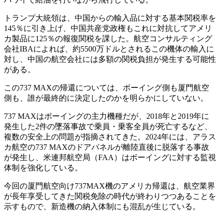
トランプ大統領は、中国からの輸入品に対する基本関税率を
145％に引き上げ、中国共産党政権もこれに対抗してアメリ
カ製品に125％の報復関税を課した。航空コンサルティング
会社IBAによれば、約5500万ドルとされるこの機体の輸入に
対し、中国の航空会社には多額の関税負担が発生する可能性
がある。
この737 MAXの帰還については、ボーイング側も厦門航空
側も、誰が最終的に決定したのかを明らかにしていない。
737 MAXはボーイングの主力機種だが、2018年と2019年に
発生した2件の墜落事故で乗員・乗客全員が死亡するなど、
複数の安全上の問題が指摘されてきた。2024年には、アラス
カ航空の737 MAXのドアパネルが離陸直後に脱落する事故
が発生し、米連邦航空局（FAA）はボーイングに対する監視
体制を強化している。
今回の厦門航空向け737MAX機のアメリカ帰還は、航空業界
が長年享受してきた関税免除の時代が終わりつつあることを
示すもので、新造機の納入体制にも混乱が生じている。