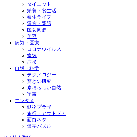
ダイエット
栄養・食生活
養生ライフ
漢方・薬膳
医食同源
美容
病気・医療
コロナウイルス
病気
症状
自然・科学
テクノロジー
驚きの研究
素晴らしい自然
宇宙
エンタメ
動物プラザ
旅行・アウトドア
面白ネタ
漢字パズル