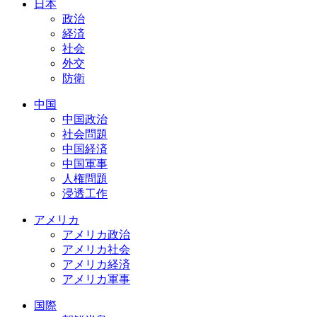
日本
政治
経済
社会
外交
防衛
中国
中国政治
社会問題
中国経済
中国軍事
人権問題
浸透工作
アメリカ
アメリカ政治
アメリカ社会
アメリカ経済
アメリカ軍事
国際