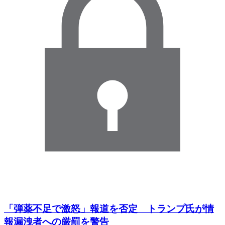
「弾薬不足で激怒」報道を否定 トランプ氏が情
報漏洩者への厳罰を警告