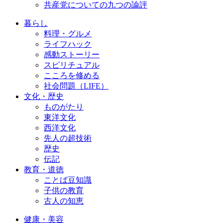
共産党についての九つの論評
暮らし
料理・グルメ
ライフハック
感動ストーリー
スピリチュアル
こころを修める
社会問題（LIFE）
文化・歴史
ものがたり
東洋文化
西洋文化
先人の超技術
歴史
伝記
教育・道徳
ことば豆知識
子供の教育
古人の知恵
健康・美容