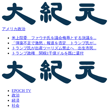
アメリカ政治
米上院委 ファウチ氏を議会侮辱とする決議を...
「弾薬不足で激怒」報道を否定 トランプ氏が...
トランプ氏が出産ツーリズム禁止へ 出生市民...
トランプ政権 関税1千億ドルを既に還付
EPOCH TV
政治
経済
社会