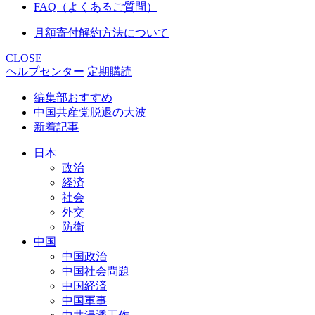
FAQ（よくあるご質問）
月額寄付解約方法について
CLOSE
ヘルプセンター
定期購読
編集部おすすめ
中国共産党脱退の大波
新着記事
日本
政治
経済
社会
外交
防衛
中国
中国政治
中国社会問題
中国経済
中国軍事