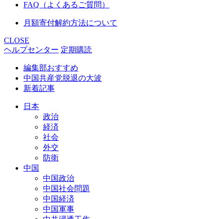
FAQ（よくあるご質問）
月額寄付解約方法について
CLOSE
ヘルプセンター
定期購読
編集部おすすめ
中国共産党脱退の大波
新着記事
日本
政治
経済
社会
外交
防衛
中国
中国政治
中国社会問題
中国経済
中国軍事