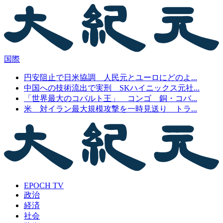
国際
円安阻止で日米協調 人民元とユーロにどのよ...
中国への技術流出で実刑 SKハイニックス元社...
「世界最大のコバルト王」 コンゴ 銅・コバ...
米 対イラン最大規模攻撃を一時見送り トラ...
EPOCH TV
政治
経済
社会