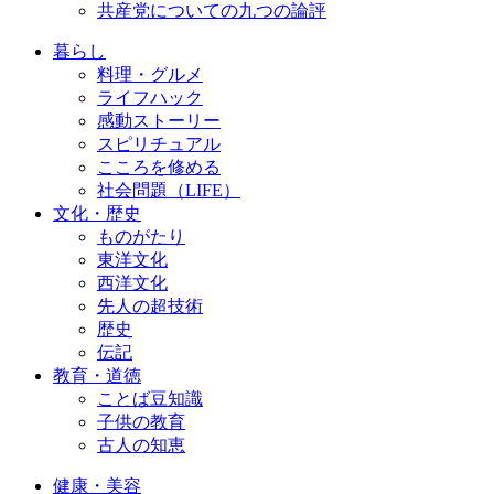
共産党についての九つの論評
暮らし
料理・グルメ
ライフハック
感動ストーリー
スピリチュアル
こころを修める
社会問題（LIFE）
文化・歴史
ものがたり
東洋文化
西洋文化
先人の超技術
歴史
伝記
教育・道徳
ことば豆知識
子供の教育
古人の知恵
健康・美容