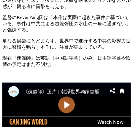
い選択をしたステラ捜査官。冷徹な映像美とリアルなスリル
感が、観る者に衝撃を与える。
監督のKevin Yang氏は「本作は実際に起きた事件に基づいて
いる。事件は中共による越境弾圧の氷山の一角に過ぎない」
と強調する。
単なる娯楽にとどまらず、世界中で進行する中共の影響力拡
大に警鐘を鳴らす本作に、注目が集まっている。
現在『傀儡師』は英語（中国語字幕）のみ。日本語字幕や吹
替の予定はまだ不明だ。