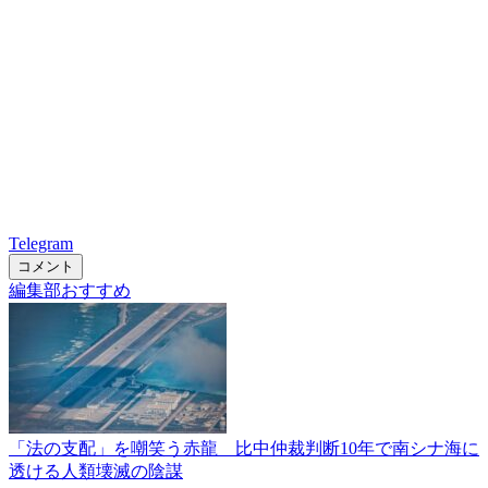
Telegram
コメント
編集部おすすめ
「法の支配」を嘲笑う赤龍 比中仲裁判断10年で南シナ海に
透ける人類壊滅の陰謀