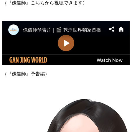
（『傀儡師』こちらから視聴できます）
（『傀儡師』予告編）