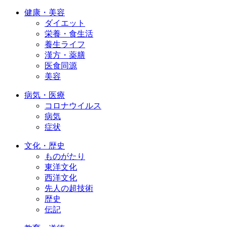
健康・美容
ダイエット
栄養・食生活
養生ライフ
漢方・薬膳
医食同源
美容
病気・医療
コロナウイルス
病気
症状
文化・歴史
ものがたり
東洋文化
西洋文化
先人の超技術
歴史
伝記