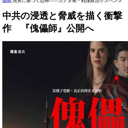
国際
現実に基づく恐怖――カナダ発・戦慄政治サスペンス
中共の浸透と脅威を描く衝撃
作 『傀儡師』公開へ