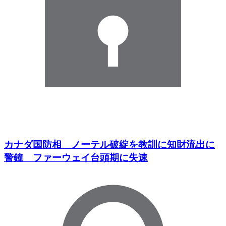
カナダ国防相 ノーテル破綻を教訓に知財流出に
警鐘 ファーウェイ台頭期に失速