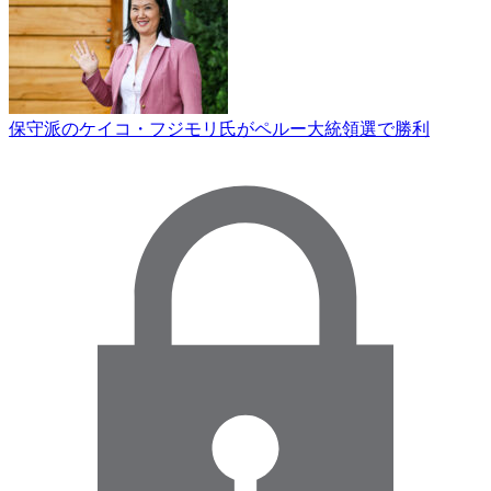
保守派のケイコ・フジモリ氏がペルー大統領選で勝利