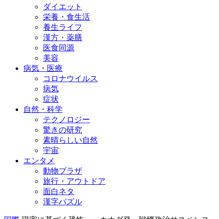
ダイエット
栄養・食生活
養生ライフ
漢方・薬膳
医食同源
美容
病気・医療
コロナウイルス
病気
症状
自然・科学
テクノロジー
驚きの研究
素晴らしい自然
宇宙
エンタメ
動物プラザ
旅行・アウトドア
面白ネタ
漢字パズル