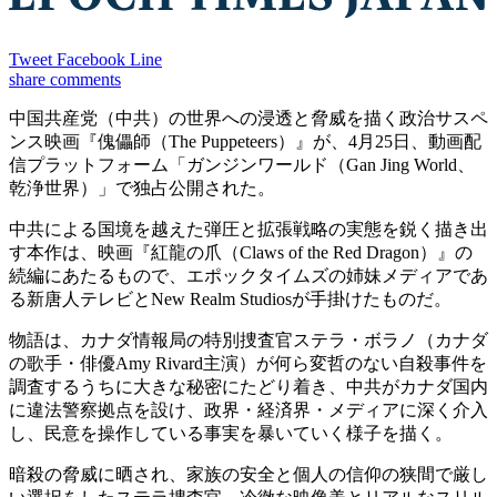
Tweet
Facebook
Line
share
comments
中国共産党（中共）の世界への浸透と脅威を描く政治サスペ
ンス映画『傀儡師（The Puppeteers）』が、4月25日、動画配
信プラットフォーム「ガンジンワールド（Gan Jing World、
乾浄世界）」で独占公開された。
中共による国境を越えた弾圧と拡張戦略の実態を鋭く描き出
す本作は、映画『紅龍の爪（Claws of the Red Dragon）』の
続編にあたるもので、エポックタイムズの姉妹メディアであ
る新唐人テレビとNew Realm Studiosが手掛けたものだ。
物語は、カナダ情報局の特別捜査官ステラ・ボラノ（カナダ
の歌手・俳優Amy Rivard主演）が何ら変哲のない自殺事件を
調査するうちに大きな秘密にたどり着き、中共がカナダ国内
に違法警察拠点を設け、政界・経済界・メディアに深く介入
し、民意を操作している事実を暴いていく様子を描く。
暗殺の脅威に晒され、家族の安全と個人の信仰の狭間で厳し