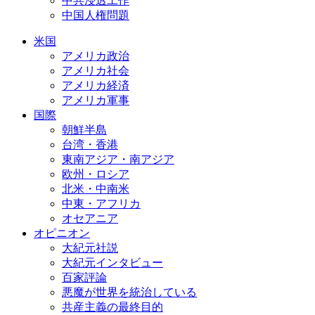
中共浸透工作
中国人権問題
米国
アメリカ政治
アメリカ社会
アメリカ経済
アメリカ軍事
国際
朝鮮半島
台湾・香港
東南アジア・南アジア
欧州・ロシア
北米・中南米
中東・アフリカ
オセアニア
オピニオン
大紀元社説
大紀元インタビュー
百家評論
悪魔が世界を統治している
共産主義の最終目的