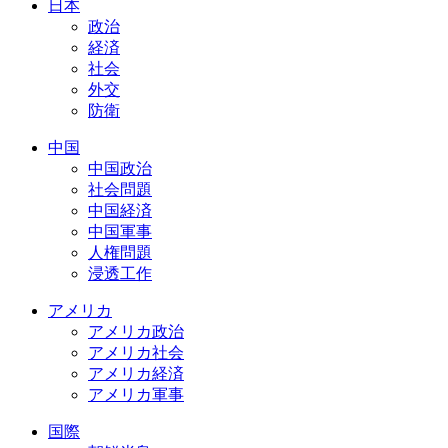
日本
政治
経済
社会
外交
防衛
中国
中国政治
社会問題
中国経済
中国軍事
人権問題
浸透工作
アメリカ
アメリカ政治
アメリカ社会
アメリカ経済
アメリカ軍事
国際