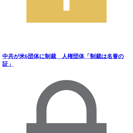
中共が米6団体に制裁 人権団体「制裁は名誉の
証」