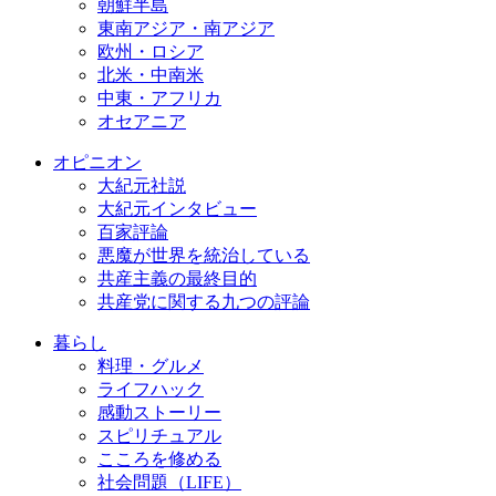
朝鮮半島
東南アジア・南アジア
欧州・ロシア
北米・中南米
中東・アフリカ
オセアニア
オピニオン
大紀元社説
大紀元インタビュー
百家評論
悪魔が世界を統治している
共産主義の最終目的
共産党に関する九つの評論
暮らし
料理・グルメ
ライフハック
感動ストーリー
スピリチュアル
こころを修める
社会問題（LIFE）