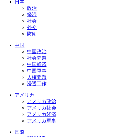
日本
政治
経済
社会
外交
防衛
中国
中国政治
社会問題
中国経済
中国軍事
人権問題
浸透工作
アメリカ
アメリカ政治
アメリカ社会
アメリカ経済
アメリカ軍事
国際