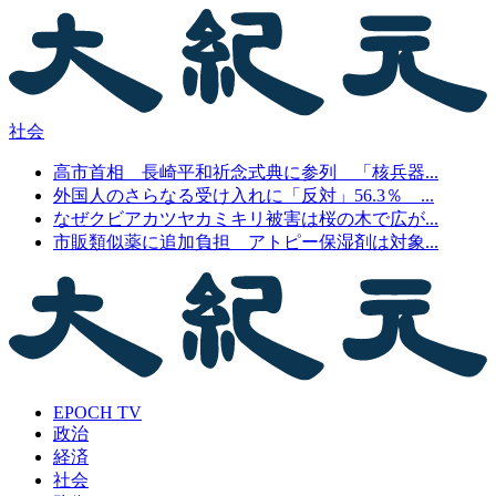
社会
高市首相 長崎平和祈念式典に参列 「核兵器...
外国人のさらなる受け入れに「反対」56.3％ ...
なぜクビアカツヤカミキリ被害は桜の木で広が...
市販類似薬に追加負担 アトピー保湿剤は対象...
EPOCH TV
政治
経済
社会