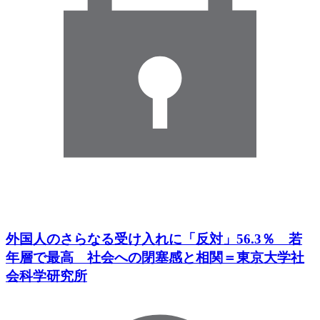
外国人のさらなる受け入れに「反対」56.3％ 若
年層で最高 社会への閉塞感と相関＝東京大学社
会科学研究所