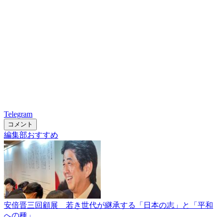
Telegram
コメント
編集部おすすめ
安倍晋三回顧展 若き世代が継承する「日本の志」と「平和
への種」