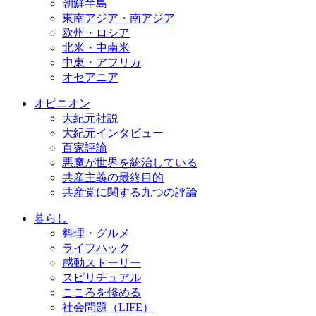
朝鮮半島
東南アジア・南アジア
欧州・ロシア
北米・中南米
中東・アフリカ
オセアニア
オピニオン
大紀元社説
大紀元インタビュー
百家評論
悪魔が世界を統治している
共産主義の最終目的
共産党に関する九つの評論
暮らし
料理・グルメ
ライフハック
感動ストーリー
スピリチュアル
こころを修める
社会問題（LIFE）