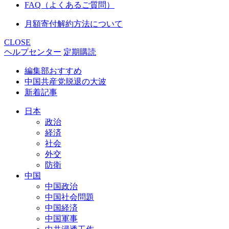
FAQ（よくあるご質問）
月額寄付解約方法について
CLOSE
ヘルプセンター
定期購読
編集部おすすめ
中国共産党脱退の大波
新着記事
日本
政治
経済
社会
外交
防衛
中国
中国政治
中国社会問題
中国経済
中国軍事