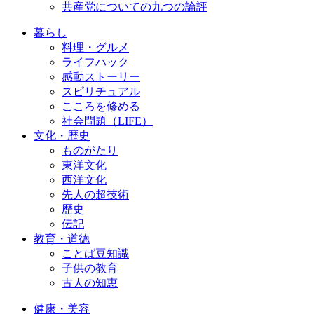
共産党についての九つの論評
暮らし
料理・グルメ
ライフハック
感動ストーリー
スピリチュアル
こころを修める
社会問題（LIFE）
文化・歴史
ものがたり
東洋文化
西洋文化
先人の超技術
歴史
伝記
教育・道徳
ことば豆知識
子供の教育
古人の知恵
健康・美容