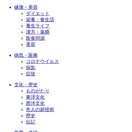
健康・美容
ダイエット
栄養・食生活
養生ライフ
漢方・薬膳
医食同源
美容
病気・医療
コロナウイルス
病気
症状
文化・歴史
ものがたり
東洋文化
西洋文化
先人の超技術
歴史
伝記