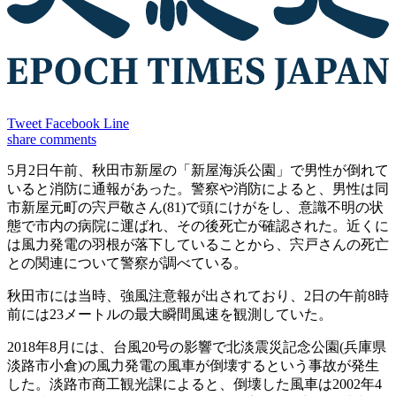
Tweet
Facebook
Line
share
comments
5月2日午前、秋田市新屋の「新屋海浜公園」で男性が倒れて
いると消防に通報があった。警察や消防によると、男性は同
市新屋元町の宍戸敬さん(81)で頭にけがをし、意識不明の状
態で市内の病院に運ばれ、その後死亡が確認された。近くに
は風力発電の羽根が落下していることから、宍戸さんの死亡
との関連について警察が調べている。
秋田市には当時、強風注意報が出されており、2日の午前8時
前には23メートルの最大瞬間風速を観測していた。
2018年8月には、台風20号の影響で北淡震災記念公園(兵庫県
淡路市小倉)の風力発電の風車が倒壊するという事故が発生
した。淡路市商工観光課によると、倒壊した風車は2002年4