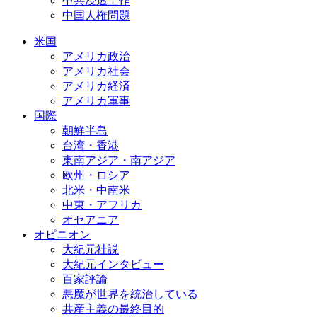
中共浸透工作
中国人権問題
米国
アメリカ政治
アメリカ社会
アメリカ経済
アメリカ軍事
国際
朝鮮半島
台湾・香港
東南アジア・南アジア
欧州・ロシア
北米・中南米
中東・アフリカ
オセアニア
オピニオン
大紀元社説
大紀元インタビュー
百家評論
悪魔が世界を統治している
共産主義の最終目的