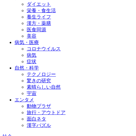
ダイエット
栄養・食生活
養生ライフ
漢方・薬膳
医食同源
美容
病気・医療
コロナウイルス
病気
症状
自然・科学
テクノロジー
驚きの研究
素晴らしい自然
宇宙
エンタメ
動物プラザ
旅行・アウトドア
面白ネタ
漢字パズル