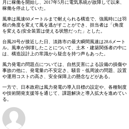
月に稼働を開始し、2017年5月に電気系統が故障して以来、
稼働を停止していた。
風車は風速60メートルまで耐えられる構造で、強風時には羽
根の角度を変えて風を逃がすことができ、担当者は「(角度
を変える)安全装置は使える状態だった」とした。
台風20号が接近した日、淡路市の最大瞬間風速は28.6メート
ル。風車が倒壊したことについて、土木・建築関係者の中に
は、構造設計上の常識から疑念を持つ声もあった。
風力発電の問題点については、自然災害による設備の損傷や
事故の他に、発電量の不安定さ、騒音・低周波の問題、設置
や運用コストの高さ、安全保障上の懸念などがある。
一方で、日本政府は風力発電の導入目標の設定や、各種制度
や技術開発支援等を通じて、課題解決と導入拡大を進めてい
る。