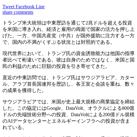
Tweet
Facebook
Line
share
comments
トランプ米大統領は中東歴訪を通じて2兆ドルを超える投資
を米国に導き入れ、経済と雇用の両面で国家の活力を押し上
げた。一方、中国共産党（中共）が国外援助に注力する一方
で、国内の不満がくすぶる状況とは対照的である。
現代世界において、トランプ氏の資金誘致能力は他国の指導
者比べて桁違いである。彼は自身のためではなく、米国と国
民の利益のために巨額の投資を引き寄せてきた。
直近の中東訪問では、トランプ氏はサウジアラビア、カター
ル、アラブ首長国連邦を歴訪し、各王室と会談を重ね、数々
の成果を獲得した。
サウジアラビアでは、米国が史上最大規模の商業協定を締結
した。この協定にはGoogle、DataVolt、オラクルによる800億
ドルの先端技術分野への投資、DataVoltによる200億ドル規模
のAIデータセンターとエネルギーインフラへの投資が含ま
れている。