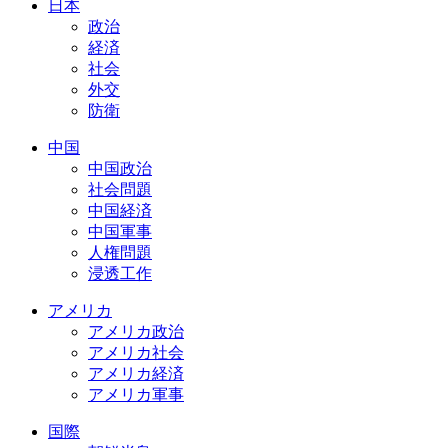
日本
政治
経済
社会
外交
防衛
中国
中国政治
社会問題
中国経済
中国軍事
人権問題
浸透工作
アメリカ
アメリカ政治
アメリカ社会
アメリカ経済
アメリカ軍事
国際