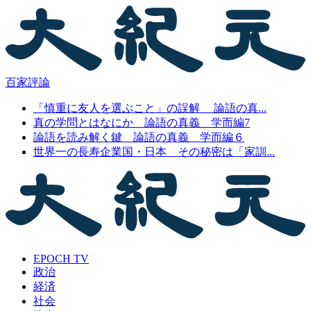
百家評論
「慎重に友人を選ぶこと」の誤解 論語の真...
真の学問とはなにか 論語の真義 学而編7
論語を読み解く鍵 論語の真義 学而編６
世界一の長寿企業国・日本 その秘密は「家訓...
EPOCH TV
政治
経済
社会