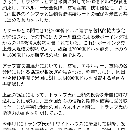
さらに、サウジアラビアは米国に対して6000億ドルの投資を
約束し、エネルギー安全保障、防衛産業、技術優位性、さら
には世界のインフラと鉱物資源供給ルートの確保を米国と共
に進める意向を示した。
カタールとの間では1兆2000億ドルに達する包括的協力協定
が締結され、その中にはカタール航空による米ボーイング社
からの210機購入契約も含まれている。これはボーイング史
上最大規模の契約であり、総額は2000億ドルを超え、そのう
ち1600億ドルが航空機の発注額である。
アラブ首長国連邦においても、防衛、エネルギー、技術の各
分野における協定が相次ぎ締結された。昨年3月には、同国
が今後10年間で米国に対し1兆4000億ドルを投資する意向を
再確認した。
上記の協定によって、トランプ氏は巨額の投資を米国に呼び
込むことに成功し、三か国からの信頼と期待を確実に受け取
った。この事実は米国の国力を示すと同時に、トランプ氏の
指導力の高さを証明している。
今年1月にトランプ氏がホワイトハウスに帰還して以降、投
資誘致における実績を打ち立て続けている。4月29日、ホワ