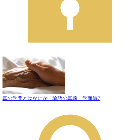
真の学問とはなにか 論語の真義 学而編7