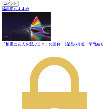
コメント
編集部おすすめ
「慎重に友人を選ぶこと」の誤解 論語の真義 学而編８