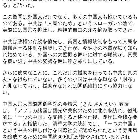
る」と語った。
この疑問は外国人だけでなく、多くの中国人も抱いているも
のである。中共は「人民のため」というスローガンの陰で、
実際には国民を抑圧し、精神的自由の芽を摘み取ってきた。
中共は政権の存続を優先し、貧困と情報統制をもって人民を
隷属させる体制を構築してきたが、今やその本質が広く知ら
れ始めている。外国への大盤振る舞いに対する嘲笑が、真実
を覆い隠す中共の姿勢を逆に浮き彫りにしている。
さらに皮肉なことに、これだけの援助を行っても中共は真の
友人を得られていない。多くの小国は中共を単なる「財布」
と見なしており、援助がなければ関係維持にすら協力しな
い。
中国人民大国際関係学院の金燦栄（きん さんえい）教授
は、「アフリカ諸国は観光や美食のために北京を訪れ、儀礼
的に『一つの中国』を支持すると述べた後、即座に金銭を要
求する」と指摘した。清華大学の統計では、「一つの中国」
という中共の押し付けを国際社会で認められたという雰囲気
を醸成するために年間約300億元が費やされているとされ