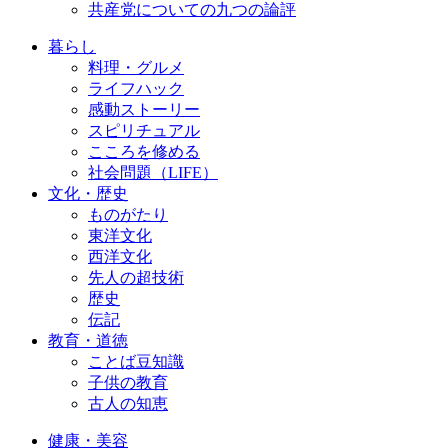
共産党についての九つの論評
暮らし
料理・グルメ
ライフハック
感動ストーリー
スピリチュアル
こころを修める
社会問題（LIFE）
文化・歴史
ものがたり
東洋文化
西洋文化
先人の超技術
歴史
伝記
教育・道徳
ことば豆知識
子供の教育
古人の知恵
健康・美容