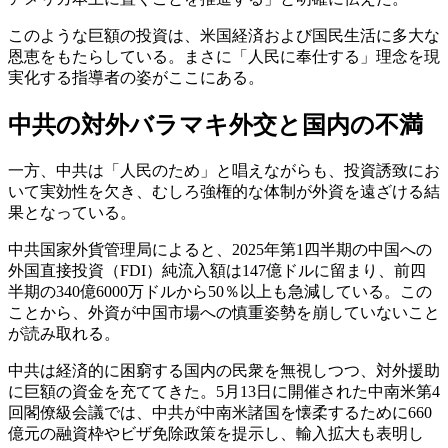
このような巨額の投資は、米国経済および国民生活に多大な
恩恵をもたらしている。まさに「人民に奉仕する」理念を現
実化する指導者の姿がここにある。
中共の対外バラマキ外交と国内の不満
一方、中共は「人民のため」と唱えながらも、投資誘致にお
いて実効性を欠き、むしろ強権的な体制が外資を遠ざける結
果となっている。
中共国家外貨管理局によると、2025年第1四半期の中国への
外国直接投資（FDI）純流入額は147億ドルに留まり、前四
半期の340億6000万ドルから50％以上も急減している。この
ことから、外資が中国市場への慎重姿勢を崩していないこと
が読み取れる。
中共は経済的に困窮する国内の民衆を無視しつつ、対外援助
に巨額の資金を充ててきた。5月13日に開催された中南米第4
回閣僚級会議では、中共が中南米諸国を懐柔するために660
億元の融資枠やビザ免除政策を提示し、輸入拡大も表明し