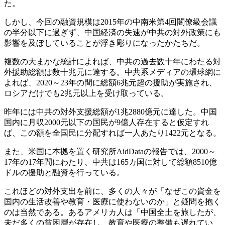
た。
しかし、今回の融資規模は2015年の中南米第4回閣僚級会議
の半分以下に過ぎず、中国経済の失速が中共の対外政策にも
影響を及ぼしていることが浮き彫りになったかたちだ。
複数の大まかな統計によれば、中共の過去数十年にわたる対
外援助総額は数十兆元に達する。中共系メディアの環球網に
よれば、2020～23年の間に総額6兆元超の援助が実施され、
ロシアだけでも2兆元以上を受け取っている。
昨年には中共の対外支援総額が1兆2880億元に達した。中国
国内に月収2000元以下の国民が9億人存在すると仮定すれ
ば、この額を全国民に分配すれば一人あたり1422元となる。
また、米国に本拠を置く研究所AidDataの報告では、2000～
17年の17年間にわたり、中共は165カ国に対して総額8510億
ドルの援助と融資を行っている。
これほどの対外支出を前に、多くの人々が「なぜこの資金を
国内の生活改善や教育・医療に使わないのか」と疑問を抱く
のは当然である。あるアメリカ人は「中国全土を旅したが、
未だ多くの貧困層が存在し、教育や医療の整備も遅れてい