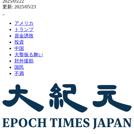
2025/05/22
更新: 2025/05/23
アメリカ
トランプ
資金誘致
投資
中国
大盤振る舞い
対外援助
国民
不満