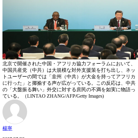
北京で開催された中国・アフリカ協力フォーラムにおいて、
中国共産党（中共）は大規模な対外支援策を打ち出し、ネッ
トユーザーの間では「韭州（中共）が大金を持ってアフリカ
に行った」と揶揄する声が広がっている。この反応は、中共
の「大盤振る舞い」外交に対する庶民の不満を如実に物語っ
ている。（LINTAO ZHANG/AFP/Getty Images)
楊寧