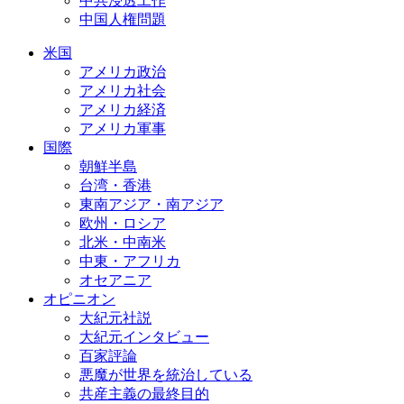
中共浸透工作
中国人権問題
米国
アメリカ政治
アメリカ社会
アメリカ経済
アメリカ軍事
国際
朝鮮半島
台湾・香港
東南アジア・南アジア
欧州・ロシア
北米・中南米
中東・アフリカ
オセアニア
オピニオン
大紀元社説
大紀元インタビュー
百家評論
悪魔が世界を統治している
共産主義の最終目的