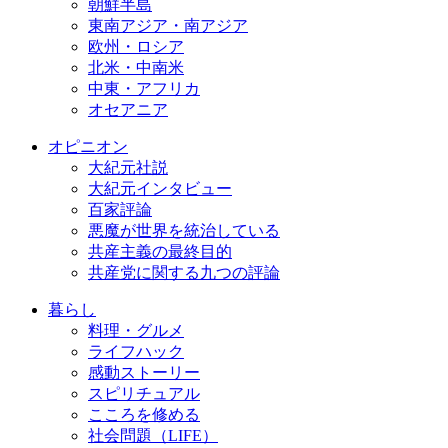
朝鮮半島
東南アジア・南アジア
欧州・ロシア
北米・中南米
中東・アフリカ
オセアニア
オピニオン
大紀元社説
大紀元インタビュー
百家評論
悪魔が世界を統治している
共産主義の最終目的
共産党に関する九つの評論
暮らし
料理・グルメ
ライフハック
感動ストーリー
スピリチュアル
こころを修める
社会問題（LIFE）