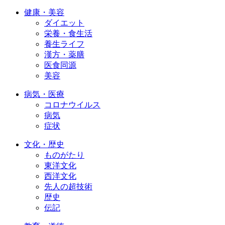
健康・美容
ダイエット
栄養・食生活
養生ライフ
漢方・薬膳
医食同源
美容
病気・医療
コロナウイルス
病気
症状
文化・歴史
ものがたり
東洋文化
西洋文化
先人の超技術
歴史
伝記