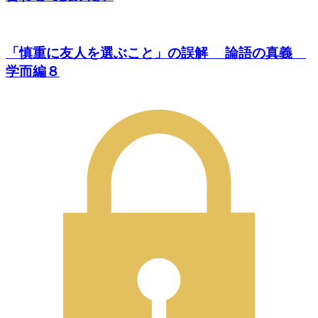
「慎重に友人を選ぶこと」の誤解 論語の真義
学而編８