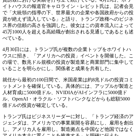
イトハウスの報道官キャロライン・レビット氏は、記者会見
で「大統領の指導の下、世界最大の企業や各国政府からの投
資が絶えず流入している」と語り、トランプ政権へのビジネ
ス界の信頼の高さを強調した。彼女はこの資本流入によって
45万1000人を超える高給職が創出される見通しであるとも述
べている。
4月30日には、トランプ氏が複数の企業トップをホワイトハ
ウスに招き、「アメリカへの投資」イベントを開催した。こ
の場で、数兆ドル規模の投資が製造業と商業部門に集中して
いることを明らかにし、関係者と成果を共有した。
就任から最初の100日間で、米国産業は約8兆ドルの投資コミ
ットメントを確保している。具体的には、アップルが製造と
人材育成に5000億ドル、NVIDIAがAIインフラに5000億ド
ル、OpenAI・オラクル・ソフトバンクなどからも総額5000
億ドルの投資が確定している。
トランプ氏はビジネスリーダーに対し、「トランプ経済のア
ジェンダは、アメリカでの事業展開を容易にし、雇用を創出
し、アメリカ人を雇用し、製造拠点を中国など他国ではなく
アメリカ本土に置くことを推進する」と明確に伝えた。