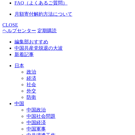
FAQ（よくあるご質問）
月額寄付解約方法について
CLOSE
ヘルプセンター
定期購読
編集部おすすめ
中国共産党脱退の大波
新着記事
日本
政治
経済
社会
外交
防衛
中国
中国政治
中国社会問題
中国経済
中国軍事