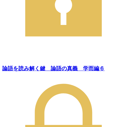
論語を読み解く鍵 論語の真義 学而編６