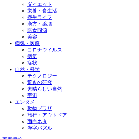
ダイエット
栄養・食生活
養生ライフ
漢方・薬膳
医食同源
美容
病気・医療
コロナウイルス
病気
症状
自然・科学
テクノロジー
驚きの研究
素晴らしい自然
宇宙
エンタメ
動物プラザ
旅行・アウトドア
面白ネタ
漢字パズル