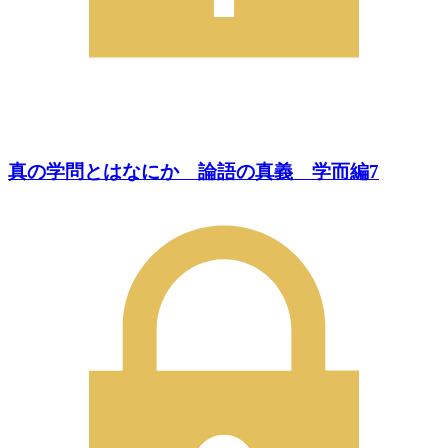
真の学問とはなにか 論語の真義 学而編7