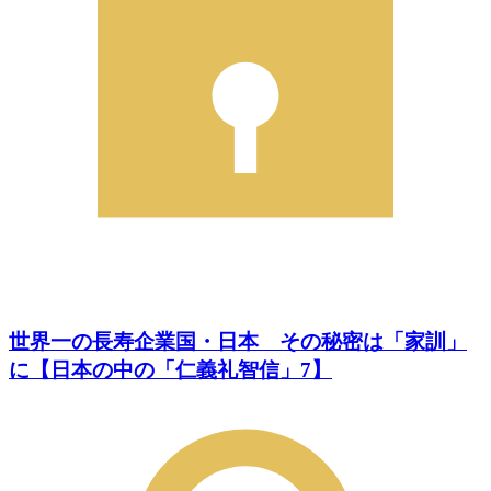
世界一の長寿企業国・日本 その秘密は「家訓」
に【日本の中の「仁義礼智信」7】