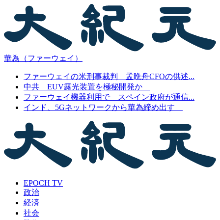
華為（ファーウェイ）
ファーウェイの米刑事裁判 孟晩舟CFOの供述...
中共 EUV露光装置を極秘開発か
ファーウェイ機器利用で スペイン政府が通信...
インド、5Gネットワークから華為締め出す
EPOCH TV
政治
経済
社会