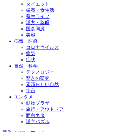
ダイエット
栄養・食生活
養生ライフ
漢方・薬膳
医食同源
美容
病気・医療
コロナウイルス
病気
症状
自然・科学
テクノロジー
驚きの研究
素晴らしい自然
宇宙
エンタメ
動物プラザ
旅行・アウトドア
面白ネタ
漢字パズル