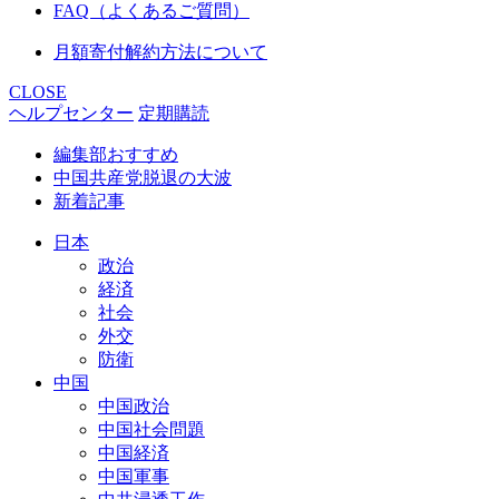
FAQ（よくあるご質問）
月額寄付解約方法について
CLOSE
ヘルプセンター
定期購読
編集部おすすめ
中国共産党脱退の大波
新着記事
日本
政治
経済
社会
外交
防衛
中国
中国政治
中国社会問題
中国経済
中国軍事