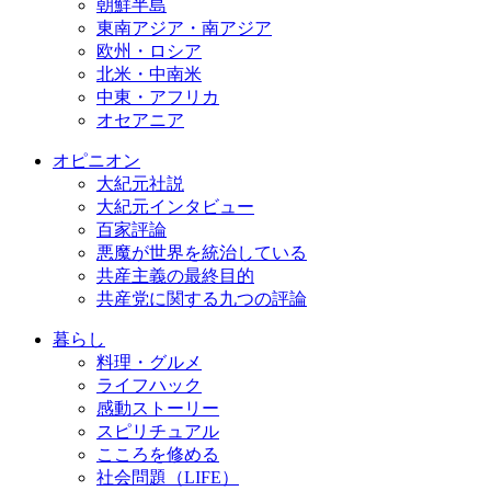
朝鮮半島
東南アジア・南アジア
欧州・ロシア
北米・中南米
中東・アフリカ
オセアニア
オピニオン
大紀元社説
大紀元インタビュー
百家評論
悪魔が世界を統治している
共産主義の最終目的
共産党に関する九つの評論
暮らし
料理・グルメ
ライフハック
感動ストーリー
スピリチュアル
こころを修める
社会問題（LIFE）