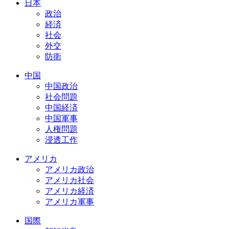
日本
政治
経済
社会
外交
防衛
中国
中国政治
社会問題
中国経済
中国軍事
人権問題
浸透工作
アメリカ
アメリカ政治
アメリカ社会
アメリカ経済
アメリカ軍事
国際