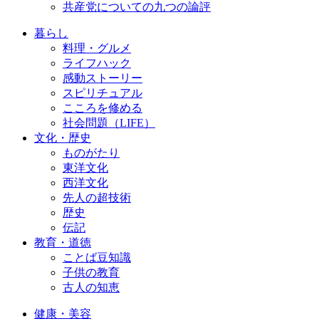
共産党についての九つの論評
暮らし
料理・グルメ
ライフハック
感動ストーリー
スピリチュアル
こころを修める
社会問題（LIFE）
文化・歴史
ものがたり
東洋文化
西洋文化
先人の超技術
歴史
伝記
教育・道徳
ことば豆知識
子供の教育
古人の知恵
健康・美容