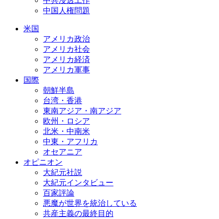
中共浸透工作
中国人権問題
米国
アメリカ政治
アメリカ社会
アメリカ経済
アメリカ軍事
国際
朝鮮半島
台湾・香港
東南アジア・南アジア
欧州・ロシア
北米・中南米
中東・アフリカ
オセアニア
オピニオン
大紀元社説
大紀元インタビュー
百家評論
悪魔が世界を統治している
共産主義の最終目的