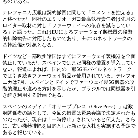
ものである。
テレフォニカ広報は契約撤回に関して「コメントを控える」
と述べたが、同社のエミリオ・ガヨ最高執行責任者は先月の
ロイター取材に対し「ファーウェイへの依存を減らしてい
る」と語った。これはEUによるファーウェイ製機器の段階
的排除勧告に対応したものであり、主に5Gネットワークの
基幹設備が対象となる。
ドイツなど一部欧州諸国はすでにファーウェイ製機器を全面
禁止しているが、スペインではまだ同様の措置を導入してい
ない。報道によれば、国内の一部5Gモバイルネットワーク
では引き続きファーウェイ製品が使用されている。テレフォ
ニカは7月、スペインとドイツでファーウェイ製5G機器の段
階的廃止を進める方針を示したが、ブラジルでは同機器を引
き続き利用する計画である。
スペインのメディア「オリーブプレス（Olive Press）」は政
府関係者の話として、今回の措置は緊急会議で決定されたも
のだったが、現在は「一時停止」されていると伝えた。さら
に、古い機器排除を目的とした新たな入札を実施する予定で
あると報じている。