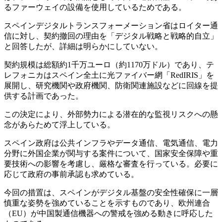
るファーウェイの設備を使用しているためである。
スペインデジタルトランスフォーメーション省はロイター通
信に対し、契約撤回の理由を「デジタル戦略と戦略的自立」
と回答したが、詳細は明らかにしていない。
契約規模は総額約1千万ユーロ（約1170万ドル）であり、テ
レフォニカはスペイン全土に光ファイバー網「RedIRIS」を
展開し、研究機関や政府機関、防衛関連施設などに回線を提
供する計画であった。
この決定により、外部勢力による潜在的な監視リスクへの懸
念があらためて浮上している。
スペイン政府は公共インフラやデータ通信、電気通信、電力
分野に外国企業が関与する案件について、国家安全保障や重
要技術への影響を考慮し、厳格な審査を行っている。必要に
応じて政府の事前承認も求めている。
今回の措置は、スペインがデジタル基盤の安全性確保に一層
慎重な姿勢を強めていることを示すものであり、欧州連合
（EU）が中国製通信機器への警戒を強める動きに呼応した