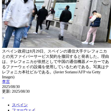
スペイン政府は8月29日、スペインの通信大手テレフォニカ
との光ファイバーサービス契約を撤回すると発表した。理由
は、テレフォニカが依然として中国の通信機器メーカーであ
るファーウェイの設備を使用しているためである。写真はテ
レフォニカ本社ビルである。(Javier Soriano/AFP via Getty
Images)
李言
2025/08/30
更新: 2025/08/30
スペイン
ファーウェイ