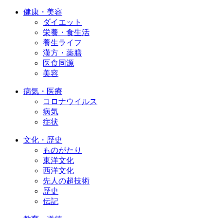
健康・美容
ダイエット
栄養・食生活
養生ライフ
漢方・薬膳
医食同源
美容
病気・医療
コロナウイルス
病気
症状
文化・歴史
ものがたり
東洋文化
西洋文化
先人の超技術
歴史
伝記