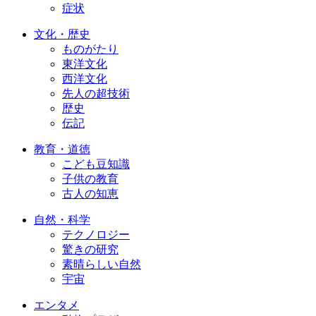
症状
文化・歴史
ものがたり
東洋文化
西洋文化
先人の超技術
歴史
伝記
教育・道徳
こども豆知識
子供の教育
古人の知恵
自然・科学
テクノロジー
驚きの研究
素晴らしい自然
宇宙
エンタメ