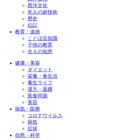
西洋文化
先人の超技術
歴史
伝記
教育・道徳
ことば豆知識
子供の教育
古人の知恵
健康・美容
ダイエット
栄養・食生活
養生ライフ
漢方・薬膳
医食同源
美容
病気・医療
コロナウイルス
病気
症状
自然・科学