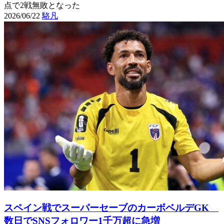
点で2戦無敗となった
2026/06/22
駱凡
スペイン戦でスーパーセーブのカーボベルデGK
数日でSNSフォロワー1千万超に急増