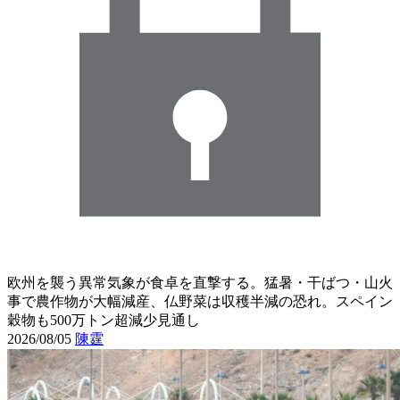
欧州を襲う異常気象が食卓を直撃する。猛暑・干ばつ・山火
事で農作物が大幅減産、仏野菜は収穫半減の恐れ。スペイン
穀物も500万トン超減少見通し
2026/08/05
陳霆