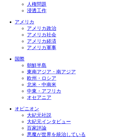
人権問題
浸透工作
アメリカ
アメリカ政治
アメリカ社会
アメリカ経済
アメリカ軍事
国際
朝鮮半島
東南アジア・南アジア
欧州・ロシア
北米・中南米
中東・アフリカ
オセアニア
オピニオン
大紀元社説
大紀元インタビュー
百家評論
悪魔が世界を統治している