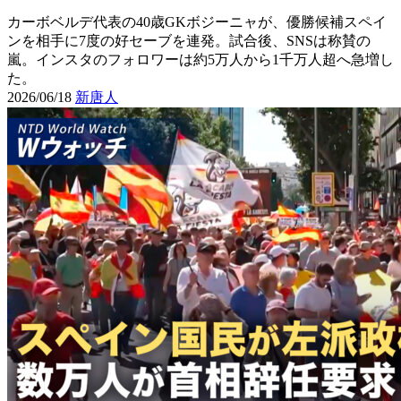
カーボベルデ代表の40歳GKボジーニャが、優勝候補スペイ
ンを相手に7度の好セーブを連発。試合後、SNSは称賛の
嵐。インスタのフォロワーは約5万人から1千万人超へ急増し
た。
2026/06/18
新唐人