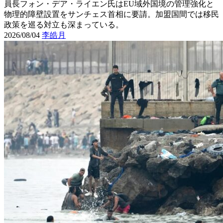
員長フォン・デア・ライエン氏はEU域外国境の管理強化と
物理的障壁設置をサンチェス首相に要請。加盟国間では移民
政策を巡る対立も深まっている。
2026/08/04
李皓月