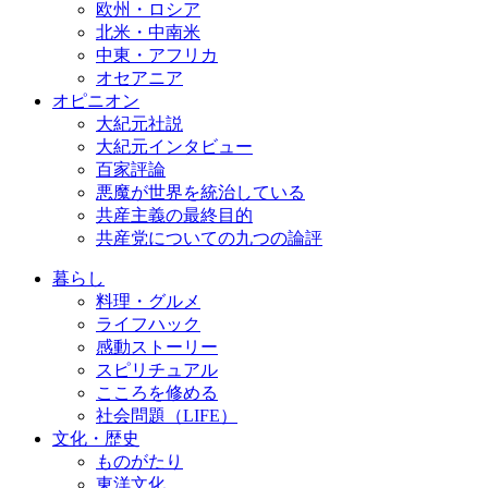
欧州・ロシア
北米・中南米
中東・アフリカ
オセアニア
オピニオン
大紀元社説
大紀元インタビュー
百家評論
悪魔が世界を統治している
共産主義の最終目的
共産党についての九つの論評
暮らし
料理・グルメ
ライフハック
感動ストーリー
スピリチュアル
こころを修める
社会問題（LIFE）
文化・歴史
ものがたり
東洋文化