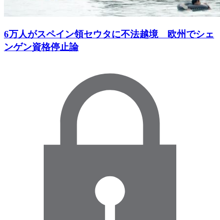
6万人がスペイン領セウタに不法越境 欧州でシェ
ンゲン資格停止論