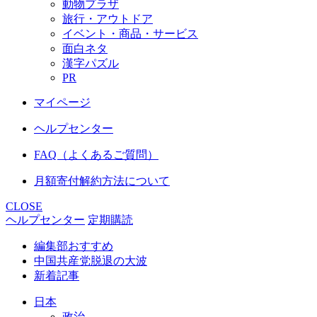
動物プラザ
旅行・アウトドア
イベント・商品・サービス
面白ネタ
漢字パズル
PR
マイページ
ヘルプセンター
FAQ（よくあるご質問）
月額寄付解約方法について
CLOSE
ヘルプセンター
定期購読
編集部おすすめ
中国共産党脱退の大波
新着記事
日本
政治