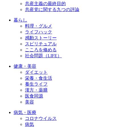
共産主義の最終目的
共産党に関する九つの評論
暮らし
料理・グルメ
ライフハック
感動ストーリー
スピリチュアル
こころを修める
社会問題（LIFE）
健康・美容
ダイエット
栄養・食生活
養生ライフ
漢方・薬膳
医食同源
美容
病気・医療
コロナウイルス
病気