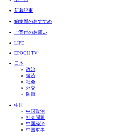
新着記事
編集部のおすすめ
ご寄付のお願い
LIFE
EPOCH TV
日本
政治
経済
社会
外交
防衛
中国
中国政治
社会問題
中国経済
中国軍事