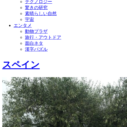
テクノロジー
驚きの研究
素晴らしい自然
宇宙
エンタメ
動物プラザ
旅行・アウトドア
面白ネタ
漢字パズル
スペイン