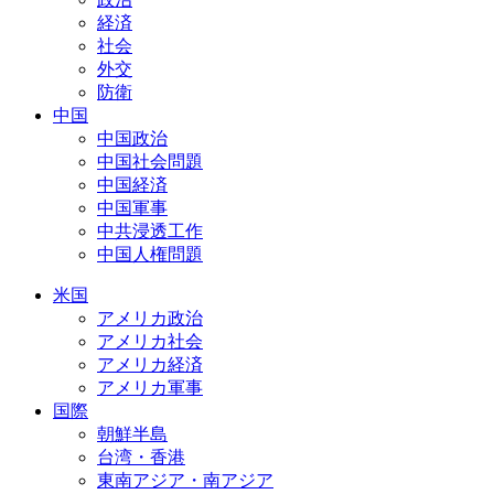
経済
社会
外交
防衛
中国
中国政治
中国社会問題
中国経済
中国軍事
中共浸透工作
中国人権問題
米国
アメリカ政治
アメリカ社会
アメリカ経済
アメリカ軍事
国際
朝鮮半島
台湾・香港
東南アジア・南アジア