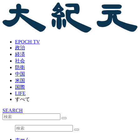
EPOCH TV
政治
経済
社会
防衛
中国
米国
国際
LIFE
すべて
SEARCH
ホーム