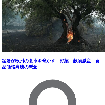
猛暑が欧州の食卓を脅かす 野菜・穀物減産 食
品価格高騰の懸念