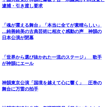
逮捕・引き渡し要求
「魂が震える舞台」「本当に全てが素晴らしい」
…純善純美の古典芸術に相次ぐ感動の声 神韻の
日本公演が閉幕
「世界から選び抜かれた一流のステージ」 歌手
が神韻にエール
神韻東京公演「国境を越えて心に響く」 圧巻の
舞台に万雷の拍手