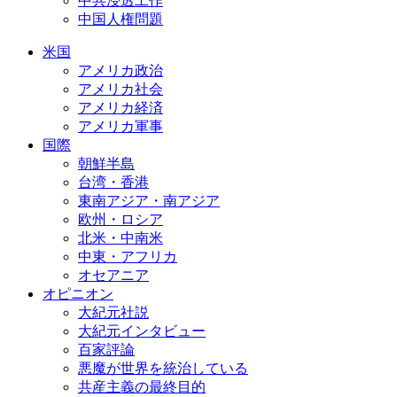
中共浸透工作
中国人権問題
米国
アメリカ政治
アメリカ社会
アメリカ経済
アメリカ軍事
国際
朝鮮半島
台湾・香港
東南アジア・南アジア
欧州・ロシア
北米・中南米
中東・アフリカ
オセアニア
オピニオン
大紀元社説
大紀元インタビュー
百家評論
悪魔が世界を統治している
共産主義の最終目的