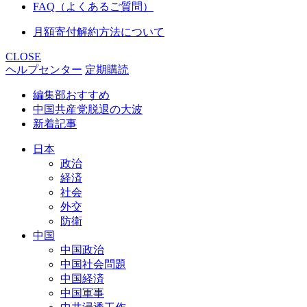
FAQ（よくあるご質問）
月額寄付解約方法について
CLOSE
ヘルプセンター
定期購読
編集部おすすめ
中国共産党脱退の大波
新着記事
日本
政治
経済
社会
外交
防衛
中国
中国政治
中国社会問題
中国経済
中国軍事