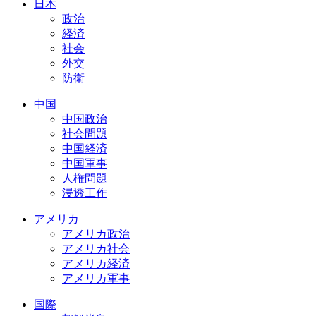
日本
政治
経済
社会
外交
防衛
中国
中国政治
社会問題
中国経済
中国軍事
人権問題
浸透工作
アメリカ
アメリカ政治
アメリカ社会
アメリカ経済
アメリカ軍事
国際