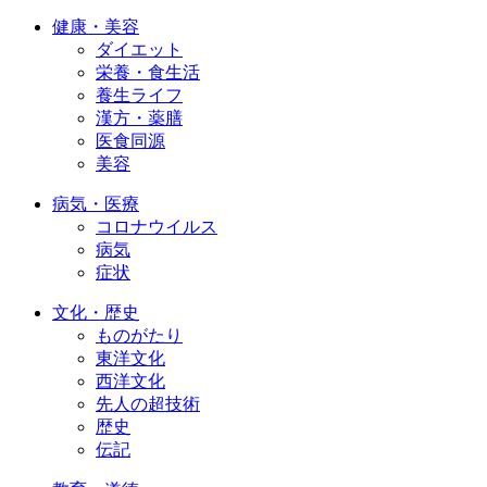
健康・美容
ダイエット
栄養・食生活
養生ライフ
漢方・薬膳
医食同源
美容
病気・医療
コロナウイルス
病気
症状
文化・歴史
ものがたり
東洋文化
西洋文化
先人の超技術
歴史
伝記