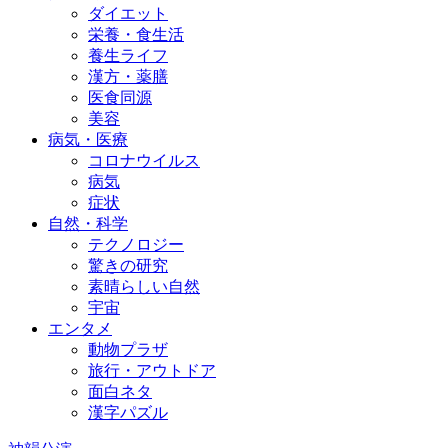
ダイエット
栄養・食生活
養生ライフ
漢方・薬膳
医食同源
美容
病気・医療
コロナウイルス
病気
症状
自然・科学
テクノロジー
驚きの研究
素晴らしい自然
宇宙
エンタメ
動物プラザ
旅行・アウトドア
面白ネタ
漢字パズル