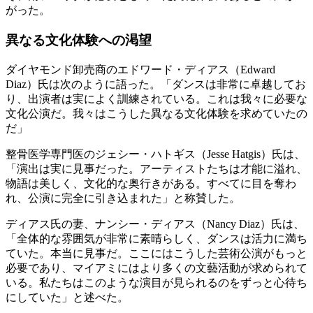
がった。
異なる文化体験への渇望
ダイヤモンド卸売商のエドワード・ディアス（Edward
Diaz）氏は次のように語った。「ダンスは非常に卓越してお
り、出演者は実によく訓練されている。これは我々に必要な
文化公演だ。我々はこうした異なる文化体験を求めていたの
だ」
整骨医学専門医のジェシー・ハトギス（Jesse Hatgis）氏は、
「演出は実に見事だった。アーティストたちは才能に溢れ、
物語は美しく、文化的な奥行きがある。すべてに目を奪わ
れ、公演に完全に引き込まれた」と称賛した。
ディアス氏の妻、ナンシー・ディアス（Nancy Diaz）氏は、
「全体的な雰囲気が非常に素晴らしく、ダンスは活力に満ち
ていた。本当に見事だ。ここにはこうした芸術公演がもっと
必要であり、マイアミにはより多くの文藝活動が求められて
いる。私たちはこのような演目が見られるのをずっと心待ち
にしていた」と述べた。