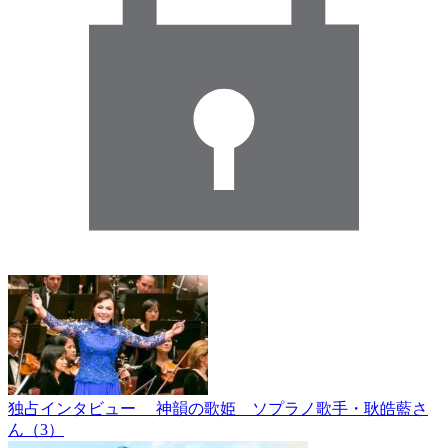
独占インタビュー 神韻の歌姫 ソプラノ歌手・耿皓藍さ
ん（3）