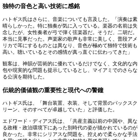
独特の音色と高い技術に感銘
ハトギス氏はさらに、音楽についても言及した。「演奏は素
晴らしかった。特に独奏が気に入っている。楽器の名前は失
念したが、女性奏者が弓で弾く弦楽器だ。そうだ、二胡だ。
本当に見事だった。声楽家の歌声も非常に美しく、普段アメ
リカで耳にするものとは異なり、音色が極めて独特で技術も
高い。聴いているとその感情が真っ直ぐに伝わってきた」
観客は、神韻が芸術的に優れているだけでなく、文化的な内
包や現実的な問題も提示しているとし、マイアミでのさらな
る公演を期待した。
伝統的価値観の重要性と現代への警鐘
ハトギス氏は、「舞台装置、衣装、そして背景のバックスク
リーン、そのすべてが卓越していた」と評価した。
エドワード・ディアス氏は、「共産主義以前の中国や、異な
る政権・政治環境下にあった別時代の姿が描かれているのが
良かった。非常にシリアスな問題を、控えめで柔らかな手法