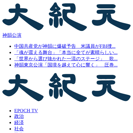
神韻公演
中国共産党が神韻に爆破予告 米議員がFBI捜...
「魂が震える舞台」「本当に全てが素晴らしい...
「世界から選び抜かれた一流のステージ」 歌...
神韻東京公演「国境を越えて心に響く」 圧巻...
EPOCH TV
政治
経済
社会