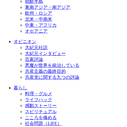
朝鮮半島
東南アジア・南アジア
欧州・ロシア
北米・中南米
中東・アフリカ
オセアニア
オピニオン
大紀元社説
大紀元インタビュー
百家評論
悪魔が世界を統治している
共産主義の最終目的
共産党に関する九つの評論
暮らし
料理・グルメ
ライフハック
感動ストーリー
スピリチュアル
こころを修める
社会問題（LIFE）