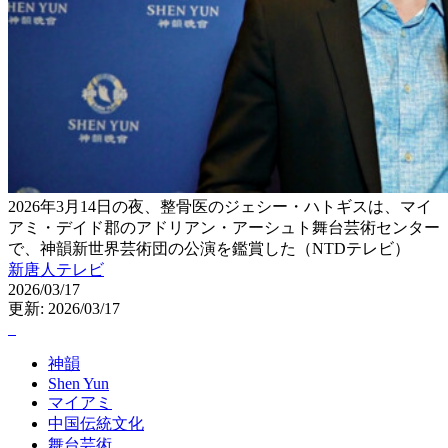
2026年3月14日の夜、整骨医のジェシー・ハトギスは、マイ
アミ・デイド郡のアドリアン・アーシュト舞台芸術センター
で、神韻新世界芸術団の公演を鑑賞した（NTDテレビ）
新唐人テレビ
2026/03/17
更新: 2026/03/17
神韻
Shen Yun
マイアミ
中国伝統文化
舞台芸術