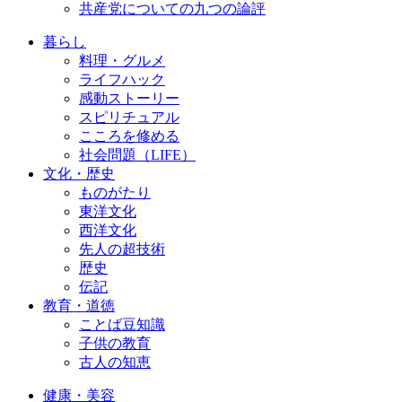
共産党についての九つの論評
暮らし
料理・グルメ
ライフハック
感動ストーリー
スピリチュアル
こころを修める
社会問題（LIFE）
文化・歴史
ものがたり
東洋文化
西洋文化
先人の超技術
歴史
伝記
教育・道徳
ことば豆知識
子供の教育
古人の知恵
健康・美容