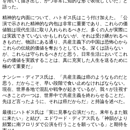
を用いて描き出し、かつ非常に知的な形で表現していた」と
語った。
精神的な内面について、ハトギス氏はこう付け加えた。「公
演で示された精神的な内包は非常に重要であり、これらの価
値観は現代生活に取り入れられるべきだ。多くの人が実際に
は実践できていないかもしれないが、それは受け継がれるべ
きものだ。物語にある通り、共産主義下の中国は恐怖心から
これらの伝統的価値を奪おうとしている。深くは語らない
が、これらは守られるべきだと思う。日常生活においてこれ
らの価値を実践することは、真に充実した人生を送るために
極めて重要だ」
ナンシー・ディアス氏は、「共産主義は癌のようなものだと
思う。だからこそ、早い段階で食い止めなければならない。
現在、世界各地で混乱や戦争が起きているが、我々が注視す
べきことの一つは、世界中で共産主義を終わらせることだ。
先ほど言ったように、それは癌だからだ」と持論を述べた。
最後にハトギス氏は「実に見事な公演だった。来年もまた観
に来たい」と結び、エドワード・ディアス氏も「神韻がより
頻繁に南フロリダで公演を行うことを願っている」と期待を