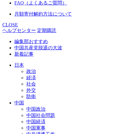
FAQ（よくあるご質問）
月額寄付解約方法について
CLOSE
ヘルプセンター
定期購読
編集部おすすめ
中国共産党脱退の大波
新着記事
日本
政治
経済
社会
外交
防衛
中国
中国政治
中国社会問題
中国経済
中国軍事