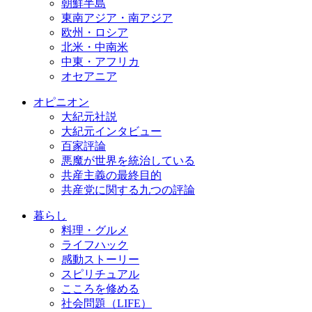
朝鮮半島
東南アジア・南アジア
欧州・ロシア
北米・中南米
中東・アフリカ
オセアニア
オピニオン
大紀元社説
大紀元インタビュー
百家評論
悪魔が世界を統治している
共産主義の最終目的
共産党に関する九つの評論
暮らし
料理・グルメ
ライフハック
感動ストーリー
スピリチュアル
こころを修める
社会問題（LIFE）