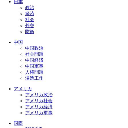
日本
政治
経済
社会
外交
防衛
中国
中国政治
社会問題
中国経済
中国軍事
人権問題
浸透工作
アメリカ
アメリカ政治
アメリカ社会
アメリカ経済
アメリカ軍事
国際