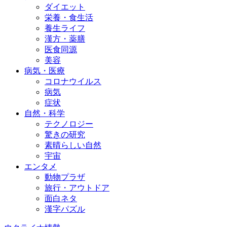
ダイエット
栄養・食生活
養生ライフ
漢方・薬膳
医食同源
美容
病気・医療
コロナウイルス
病気
症状
自然・科学
テクノロジー
驚きの研究
素晴らしい自然
宇宙
エンタメ
動物プラザ
旅行・アウトドア
面白ネタ
漢字パズル