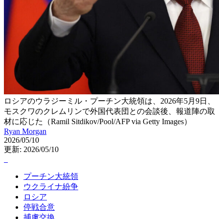
ロシアのウラジーミル・プーチン大統領は、2026年5月9日、
モスクワのクレムリンで外国代表団との会談後、報道陣の取
材に応じた（Ramil Sitdikov/Pool/AFP via Getty Images）
Ryan Morgan
2026/05/10
更新: 2026/05/10
プーチン大統領
ウクライナ紛争
ロシア
停戦合意
捕虜交換