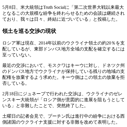
5月8日、米大統領はTruth Socialに「第二次世界大戦以来最大
となるこの大規模な紛争を終わらせるための会談は継続され
ており、我々は日々、終結に近づいている」と投稿した。
領土を巡る交渉の現状
ロシア軍は現在、2014年以前のウクライナ領土の約20％を支
配しているが、東部ドンバス地方全域の支配を確立するには
至っていない。
最近の交渉において、モスクワはキーウに対し、ドネツク州
のドンバス地方でウクライナが保持している残りの地域の支
配権を放棄するよう求めた。キーウ側はこの領土の放棄を拒
否している。
2月18日にジュネーブで行われた交渉は、ウクライナのゼレ
ンスキー大統領が「ロシア側が意図的に進展を阻もうとして
いる」と非難したことで、突然終了した。
土曜日の記者会見で、プーチン氏は進行中の紛争における西
側諸国のウクライナ支援に対する非難を改めて表明した。