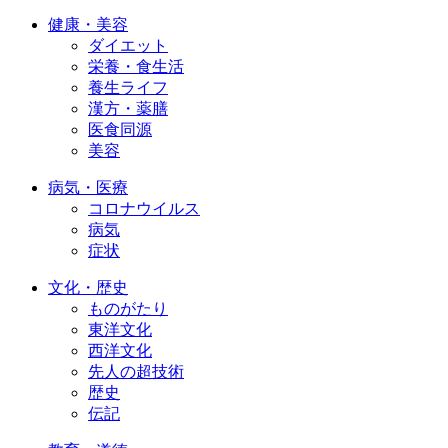
健康・美容
ダイエット
栄養・食生活
養生ライフ
漢方・薬膳
医食同源
美容
病気・医療
コロナウイルス
病気
症状
文化・歴史
ものがたり
東洋文化
西洋文化
先人の超技術
歴史
伝記