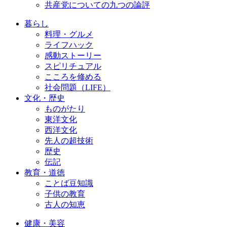
共産党についての九つの論評
暮らし
料理・グルメ
ライフハック
感動ストーリー
スピリチュアル
こころを修める
社会問題（LIFE）
文化・歴史
ものがたり
東洋文化
西洋文化
先人の超技術
歴史
伝記
教育・道徳
ことば豆知識
子供の教育
古人の知恵
健康・美容