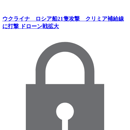
ウクライナ ロシア船21隻攻撃 クリミア補給線
に打撃 ドローン戦拡大