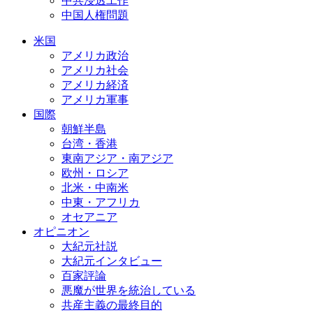
中共浸透工作
中国人権問題
米国
アメリカ政治
アメリカ社会
アメリカ経済
アメリカ軍事
国際
朝鮮半島
台湾・香港
東南アジア・南アジア
欧州・ロシア
北米・中南米
中東・アフリカ
オセアニア
オピニオン
大紀元社説
大紀元インタビュー
百家評論
悪魔が世界を統治している
共産主義の最終目的