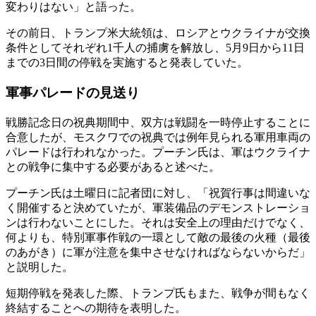
変わりはない」と語った。
その前日、トランプ米大統領は、ロシアとウクライナが交換
条件としてそれぞれ1千人の捕虜を解放し、5月9日から11日
までの3日間の停戦を実施すると発表していた。
軍事パレードの見送り
戦勝記念日の祝典期間中、双方は戦闘を一時停止することに
合意したが、モスクワでの祝典では例年見られる軍用車両の
パレードは行われなかった。プーチン氏は、軍はウクライナ
との戦争に集中する必要があると述べた。
プーチン氏は土曜日に記者団に対し、「祝賀行事は間違いな
く開催すると決めていたが、軍装備品のデモンストレーショ
ンは行わないことにした。それは安全上の理由だけでなく、
何よりも、特別軍事作戦の一環として敵の最後の火種（最後
のあがき）に軍が注意を集中させなければならないからだ」
と説明した。
短期停戦を発表した際、トランプ氏もまた、戦争が間もなく
終結することへの期待を表明した。