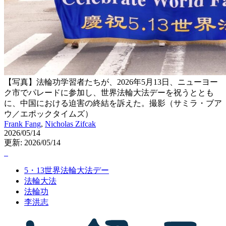
【写真】法輪功学習者たちが、2026年5月13日、ニューヨー
ク市でパレードに参加し、世界法輪大法デーを祝うととも
に、中国における迫害の終結を訴えた。撮影（サミラ・ブア
ウ／エポックタイムズ）
Frank Fang
,
Nicholas Zifcak
2026/05/14
更新: 2026/05/14
5・13世界法輪大法デー
法輪大法
法輪功
李洪志