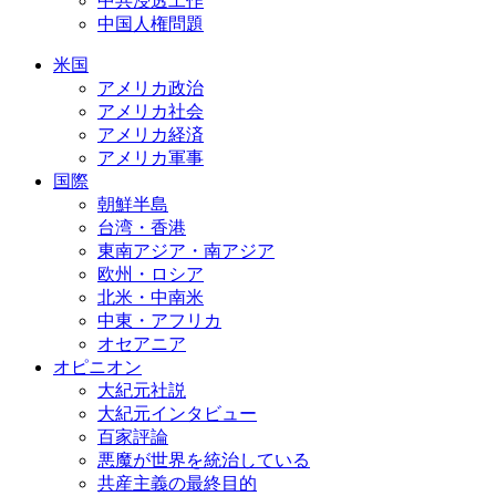
中共浸透工作
中国人権問題
米国
アメリカ政治
アメリカ社会
アメリカ経済
アメリカ軍事
国際
朝鮮半島
台湾・香港
東南アジア・南アジア
欧州・ロシア
北米・中南米
中東・アフリカ
オセアニア
オピニオン
大紀元社説
大紀元インタビュー
百家評論
悪魔が世界を統治している
共産主義の最終目的