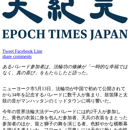
Tweet
Facebook
Line
share
comments
あるパレード参加者は、法輪功の修練が「一時的な幸福では
なく、真の喜び」をもたらしたと語った。
ニューヨーク市5月13日、法輪功が中国で初めて公開されて
から34年を記念するパレードに数千人が集まり、鼓笛隊と太
鼓の音がマンハッタンのミッドタウンに鳴り響いた。
今年の世界法輪大法デーのパレードには約2千人が参加し
た。黄色の衣装に身を包んだ参加者、天兵の衣装をまとった
参加者のほか、龍と獅子の舞を演じる者、色鮮やかな横断幕
を掲げる者もいた。フロート（花車）には天女に扮した女性