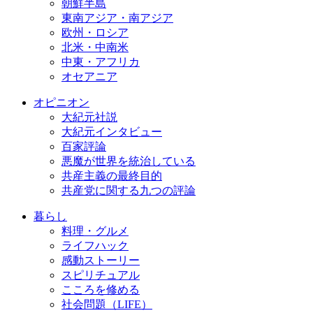
朝鮮半島
東南アジア・南アジア
欧州・ロシア
北米・中南米
中東・アフリカ
オセアニア
オピニオン
大紀元社説
大紀元インタビュー
百家評論
悪魔が世界を統治している
共産主義の最終目的
共産党に関する九つの評論
暮らし
料理・グルメ
ライフハック
感動ストーリー
スピリチュアル
こころを修める
社会問題（LIFE）