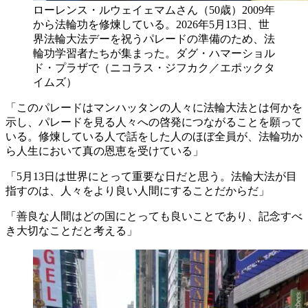
ローレンス・ルウェイェマムさん（50歳）2009年
から法輪功を修煉している。2026年5月13日、世
界法輪大法デーを祝うパレードの準備のため、法
輪功学習者たちが集まった。ダグ・ハマーショル
ド・プラザで（ニコラス・ジフカク／エポックタ
イムズ）
「このパレードはマンハッタンの人々に法輪大法とは何かを
示し、パレードを見る人々への啓発につながることを願って
いる。修煉している人で話をした人のほぼ全員が、法輪功か
ら人生において真の恩恵を受けている」
「5月13日は世界にとって重要な日だと思う。法輪大法が目
指すのは、人々をより良い人間にすることだからだ」
「善良な人間はどの国にとっても良いことであり、記念すべ
き大切なことだと考える」