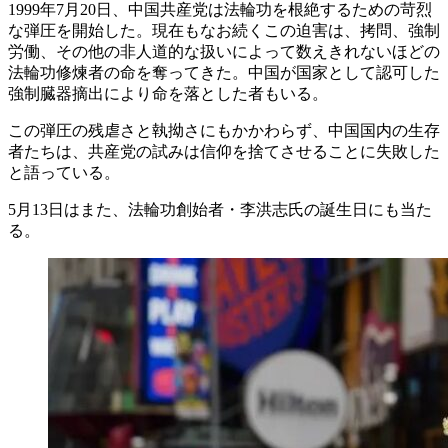
1999年7月20日、中国共産党は法輪功を根絶するための苛烈
な弾圧を開始した。現在もなお続くこの迫害は、拷問、強制
労働、その他の非人道的な扱いによって数えきれないほどの
法輪功修煉者の命を奪ってきた。中国が国家として認可した
強制臓器摘出により命を落とした者もいる。
この弾圧の残虐さと執拗さにもかかわらず、中国国内の生存
者たちは、共産党の試みは信仰を捨てさせることに失敗した
と語っている。
5月13日はまた、法輪功創始者・李洪志氏の誕生日にも当た
る。