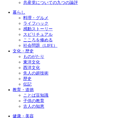
共産党についての九つの論評
暮らし
料理・グルメ
ライフハック
感動ストーリー
スピリチュアル
こころを修める
社会問題（LIFE）
文化・歴史
ものがたり
東洋文化
西洋文化
先人の超技術
歴史
伝記
教育・道徳
ことば豆知識
子供の教育
古人の知恵
健康・美容