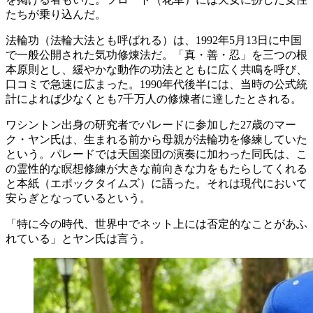
たちが乗り込んだ。
法輪功（法輪大法とも呼ばれる）は、1992年5月13日に中国
で一般公開された気功修煉法だ。「真・善・忍」を三つの根
本原則とし、緩やかな動作の功法とともに広く共鳴を呼び、
口コミで急速に広まった。1990年代後半には、当時の公式統
計によれば少なくとも7千万人の修煉者に達したとされる。
ワシントン出身の研究者でパレードに参加した27歳のマー
ク・ヤン氏は、生まれる前から母親が法輪功を修練していた
という。パレードでは天国楽団の演奏に加わった同氏は、こ
の霊性的な瞑想修練が大きな前向きな力をもたらしてくれる
と本紙（エポックタイムズ）に語った。それは現代において
安らぎとなっているという。
「特に今の時代、世界中でネット上には否定的なことがあふ
れている」とヤン氏は言う。