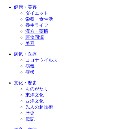
健康・美容
ダイエット
栄養・食生活
養生ライフ
漢方・薬膳
医食同源
美容
病気・医療
コロナウイルス
病気
症状
文化・歴史
ものがたり
東洋文化
西洋文化
先人の超技術
歴史
伝記