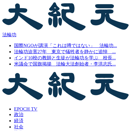
法輪功
国際NGOが講演「これは噂ではない」 法輪功...
法輪功迫害27年 東京で犠牲者を静かに追悼 ...
インド10校の教師と生徒が法輪功を学ぶ 校長...
米議会で国旗掲揚 法輪大法創始者・李洪志氏...
EPOCH TV
政治
経済
社会