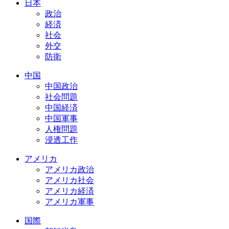
日本
政治
経済
社会
外交
防衛
中国
中国政治
社会問題
中国経済
中国軍事
人権問題
浸透工作
アメリカ
アメリカ政治
アメリカ社会
アメリカ経済
アメリカ軍事
国際