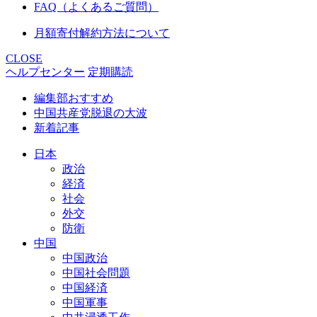
FAQ（よくあるご質問）
月額寄付解約方法について
CLOSE
ヘルプセンター
定期購読
編集部おすすめ
中国共産党脱退の大波
新着記事
日本
政治
経済
社会
外交
防衛
中国
中国政治
中国社会問題
中国経済
中国軍事