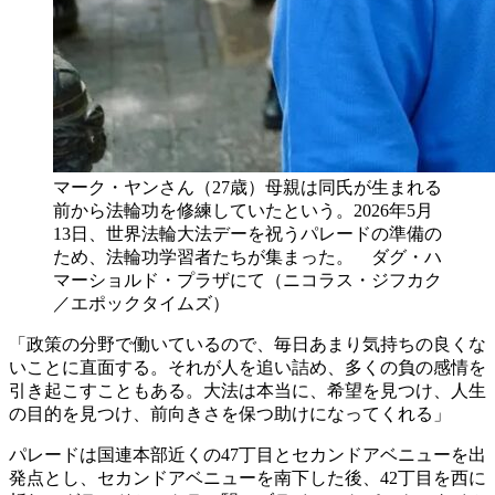
マーク・ヤンさん（27歳）母親は同氏が生まれる
前から法輪功を修練していたという。2026年5月
13日、世界法輪大法デーを祝うパレードの準備の
ため、法輪功学習者たちが集まった。 ダグ・ハ
マーショルド・プラザにて（ニコラス・ジフカク
／エポックタイムズ）
「政策の分野で働いているので、毎日あまり気持ちの良くな
いことに直面する。それが人を追い詰め、多くの負の感情を
引き起こすこともある。大法は本当に、希望を見つけ、人生
の目的を見つけ、前向きさを保つ助けになってくれる」
パレードは国連本部近くの47丁目とセカンドアベニューを出
発点とし、セカンドアベニューを南下した後、42丁目を西に