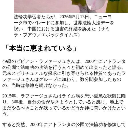
法輪功学習者たちが、2026年5月13日、ニューヨ
ーク市でパレードに参加し、世界法輪大法デーを
祝い、中国における迫害の終結を訴えた（サミ
ラ・ブアウ／エポックタイムズ）
「本当に恵まれている」
49歳のビビアン・ラファージュさんは、2000年にアトランタ
の公園で法輪功の功法を行う人々と初めて出会ったと語る。
元来スピリチュアルな探求に引き寄せられる性質であったラ
ファージュさんはグループに加わり、数分間参加したもの
の、当時は修煉を続けなかった。
2015年、ラファージュさんはライム病を患い重篤な状態に陥
り、3年後、自分の命が尽きようとしていると感じ、地上で
まだやるべきことが残っているかどうか神に問いかけたとい
う。
すると突然、2000年にアトランタの公園で法輪功を修煉して