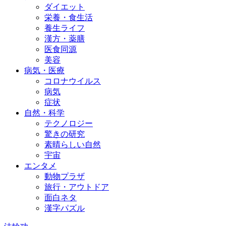
ダイエット
栄養・食生活
養生ライフ
漢方・薬膳
医食同源
美容
病気・医療
コロナウイルス
病気
症状
自然・科学
テクノロジー
驚きの研究
素晴らしい自然
宇宙
エンタメ
動物プラザ
旅行・アウトドア
面白ネタ
漢字パズル