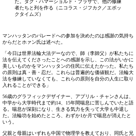
た。ダグ・ハマーショルド・プラザで、他の修練
者たちと列を作る（ニコラス・ジフカク／エポッ
クタイムズ）
マンハッタンのパレードへの参加を決めたのは感謝の気持ち
からだとホァン氏は述べた。
「今日は世界法輪大法デーなので、師（李師父）が私たちに
法を伝えてくださったことへの感謝を示し、この法がいかに
美しいものかをマンハッタンの住民に伝えたかった。私たち
の原則は真・善・忍だ。これらは普遍的な価値観だ。法輪大
法を修練していなくても、これらの原則を自分の人生に取り
入れることができる」
56歳のグラフィックデザイナー、アプリル・チャンさんは、
中学から大学時代まで約14、15年間喘息に苦しんでいたと語
る。喘息が深刻になり、生きる気力を失って大学も中退し
た。法輪功を始めたところ、わずか1か月で喘息が消えたと
いう。
父親と母親はいずれも中国で物理学を教えており、同氏と兄