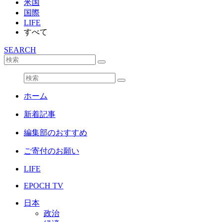
米国
国際
LIFE
すべて
SEARCH
ホーム
新着記事
編集部のおすすめ
ご寄付のお願い
LIFE
EPOCH TV
日本
政治