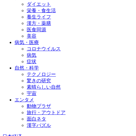
ダイエット
栄養・食生活
養生ライフ
漢方・薬膳
医食同源
美容
病気・医療
コロナウイルス
病気
症状
自然・科学
テクノロジー
驚きの研究
素晴らしい自然
宇宙
エンタメ
動物プラザ
旅行・アウトドア
面白ネタ
漢字パズル