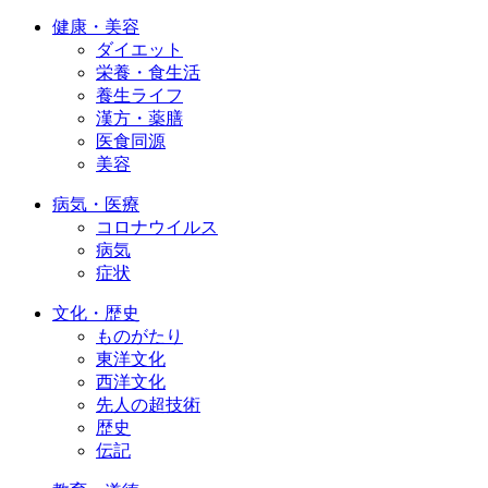
健康・美容
ダイエット
栄養・食生活
養生ライフ
漢方・薬膳
医食同源
美容
病気・医療
コロナウイルス
病気
症状
文化・歴史
ものがたり
東洋文化
西洋文化
先人の超技術
歴史
伝記