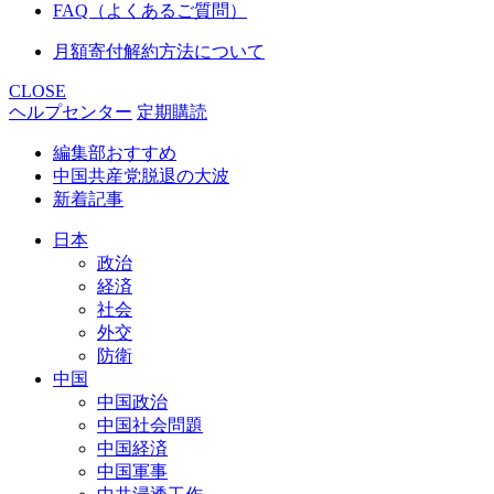
FAQ（よくあるご質問）
月額寄付解約方法について
CLOSE
ヘルプセンター
定期購読
編集部おすすめ
中国共産党脱退の大波
新着記事
日本
政治
経済
社会
外交
防衛
中国
中国政治
中国社会問題
中国経済
中国軍事