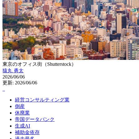
東京のオフィス街（Shutterstock）
猿丸 勇太
2026/06/06
更新: 2026/06/06
経営コンサルティング業
倒産
休廃業
帝国データバンク
生成AI
補助金依存
過去最多