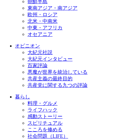
朝鮮半島
東南アジア・南アジア
欧州・ロシア
北米・中南米
中東・アフリカ
オセアニア
オピニオン
大紀元社説
大紀元インタビュー
百家評論
悪魔が世界を統治している
共産主義の最終目的
共産党に関する九つの評論
暮らし
料理・グルメ
ライフハック
感動ストーリー
スピリチュアル
こころを修める
社会問題（LIFE）