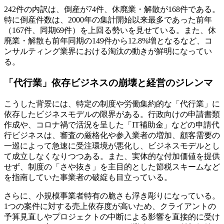
242件の内訳は、倒産が74件、休廃業・解散が168件である。
特に倒産件数は、2000年の集計開始以来最多であった前年
（167件、同期69件）を上回る勢いを見せている。また、休
廃業・解散も前年同期の149件から12.8%増となるなど、コ
ンサルティング業界における淘汰の動きが鮮明になってい
る。
「代行業」依存ビジネスの崩壊と経営のジレンマ
こうした背景には、特定の制度や労働集約的な「代行業」に
依存したビジネスモデルの限界がある。行政向けの申請書類
作成や、コロナ禍で活況を呈した「IT補助金」などの申請代
行ビジネスは、審査の厳格化や参入業者の増加、顧客需要の
一巡によって急速に受注環境が悪化し、ビジネスモデルとし
て成立しなくなりつつある。また、実体的な付加価値を提供
せず、制度の「さや抜き」を主目的とした節税スキームなど
を指南していた事業者の破綻も目立っている。
さらに、小規模事業者特有の脆さも浮き彫りになっている。
1つの案件に対する売上依存度が高いため、クライアントの
予算見直しやプロジェクトの中断による影響を直接的に受け