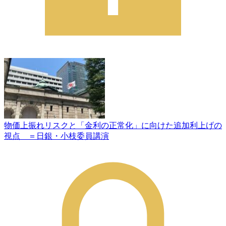
物価上振れリスクと「金利の正常化」に向けた追加利上げの
視点 ＝日銀・小枝委員講演