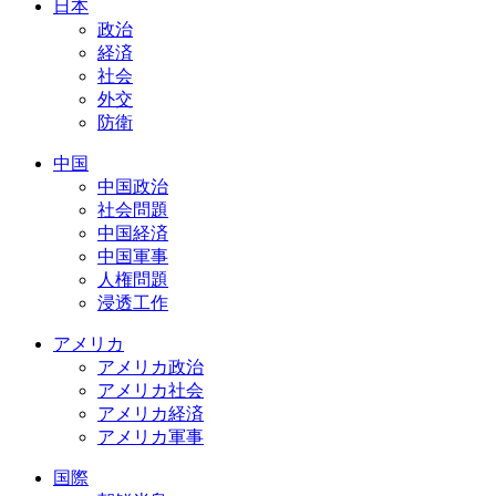
日本
政治
経済
社会
外交
防衛
中国
中国政治
社会問題
中国経済
中国軍事
人権問題
浸透工作
アメリカ
アメリカ政治
アメリカ社会
アメリカ経済
アメリカ軍事
国際