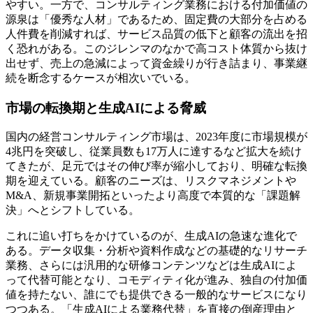
やすい。一方で、コンサルティング業務における付加価値の
源泉は「優秀な人材」であるため、固定費の大部分を占める
人件費を削減すれば、サービス品質の低下と顧客の流出を招
く恐れがある。このジレンマのなかで高コスト体質から抜け
出せず、売上の急減によって資金繰りが行き詰まり、事業継
続を断念するケースが相次いでいる。
市場の転換期と生成AIによる脅威
国内の経営コンサルティング市場は、2023年度に市場規模が
4兆円を突破し、従業員数も17万人に達するなど拡大を続け
てきたが、足元ではその伸び率が縮小しており、明確な転換
期を迎えている。顧客のニーズは、リスクマネジメントや
M&A、新規事業開拓といったより高度で本質的な「課題解
決」へとシフトしている。
これに追い打ちをかけているのが、生成AIの急速な進化で
ある。データ収集・分析や資料作成などの基礎的なリサーチ
業務、さらには汎用的な研修コンテンツなどは生成AIによ
って代替可能となり、コモディティ化が進み、独自の付加価
値を持たない、誰にでも提供できる一般的なサービスになり
つつある。「生成AIによる業務代替」を直接の倒産理由と