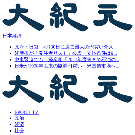
日本経済
政府・日銀 4月30日に過去最大の円買い介入
経産省が「発注者リスト」公表 支払条件は9...
中東緊迫でも 経産相「2027年度末まで石油の...
日米が1998年以来の協調円買い 米国債市場へ...
EPOCH TV
政治
経済
社会