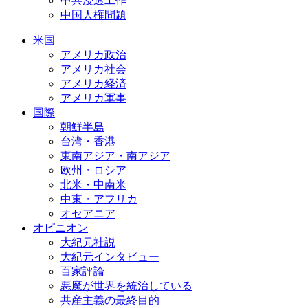
中共浸透工作
中国人権問題
米国
アメリカ政治
アメリカ社会
アメリカ経済
アメリカ軍事
国際
朝鮮半島
台湾・香港
東南アジア・南アジア
欧州・ロシア
北米・中南米
中東・アフリカ
オセアニア
オピニオン
大紀元社説
大紀元インタビュー
百家評論
悪魔が世界を統治している
共産主義の最終目的