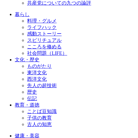
共産党についての九つの論評
暮らし
料理・グルメ
ライフハック
感動ストーリー
スピリチュアル
こころを修める
社会問題（LIFE）
文化・歴史
ものがたり
東洋文化
西洋文化
先人の超技術
歴史
伝記
教育・道徳
ことば豆知識
子供の教育
古人の知恵
健康・美容