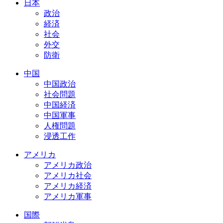
日本
政治
経済
社会
外交
防衛
中国
中国政治
社会問題
中国経済
中国軍事
人権問題
浸透工作
アメリカ
アメリカ政治
アメリカ社会
アメリカ経済
アメリカ軍事
国際