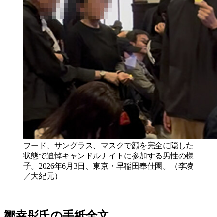
フード、サングラス、マスクで顔を完全に隠した
状態で追悼キャンドルナイトに参加する男性の様
子。2026年6月3日、東京・早稲田奉仕園。（李凌
／大紀元）
鄒幸彤氏の手紙全文