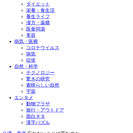
ダイエット
栄養・食生活
養生ライフ
漢方・薬膳
医食同源
美容
病気・医療
コロナウイルス
病気
症状
自然・科学
テクノロジー
驚きの研究
素晴らしい自然
宇宙
エンタメ
動物プラザ
旅行・アウトドア
面白ネタ
漢字パズル