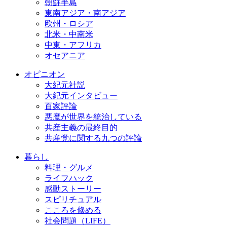
朝鮮半島
東南アジア・南アジア
欧州・ロシア
北米・中南米
中東・アフリカ
オセアニア
オピニオン
大紀元社説
大紀元インタビュー
百家評論
悪魔が世界を統治している
共産主義の最終目的
共産党に関する九つの評論
暮らし
料理・グルメ
ライフハック
感動ストーリー
スピリチュアル
こころを修める
社会問題（LIFE）