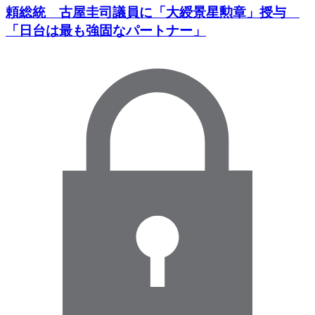
頼総統 古屋圭司議員に「大綬景星勲章」授与
「日台は最も強固なパートナー」