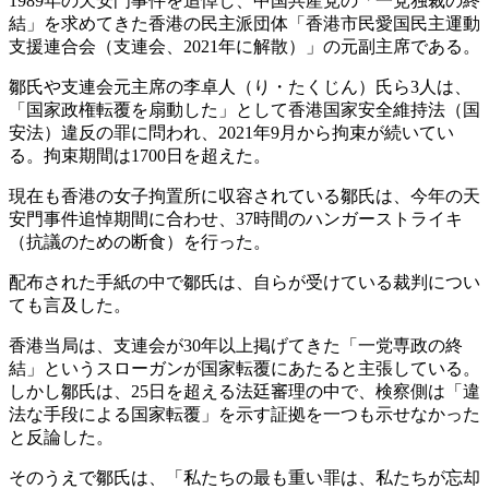
1989年の天安門事件を追悼し、中国共産党の「一党独裁の終
結」を求めてきた香港の民主派団体「香港市民愛国民主運動
支援連合会（支連会、2021年に解散）」の元副主席である。
鄒氏や支連会元主席の李卓人（り・たくじん）氏ら3人は、
「国家政権転覆を扇動した」として香港国家安全維持法（国
安法）違反の罪に問われ、2021年9月から拘束が続いてい
る。拘束期間は1700日を超えた。
現在も香港の女子拘置所に収容されている鄒氏は、今年の天
安門事件追悼期間に合わせ、37時間のハンガーストライキ
（抗議のための断食）を行った。
配布された手紙の中で鄒氏は、自らが受けている裁判につい
ても言及した。
香港当局は、支連会が30年以上掲げてきた「一党専政の終
結」というスローガンが国家転覆にあたると主張している。
しかし鄒氏は、25日を超える法廷審理の中で、検察側は「違
法な手段による国家転覆」を示す証拠を一つも示せなかった
と反論した。
そのうえで鄒氏は、「私たちの最も重い罪は、私たちが忘却