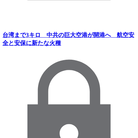
台湾まで3キロ 中共の巨大空港が開港へ 航空安
全と安保に新たな火種