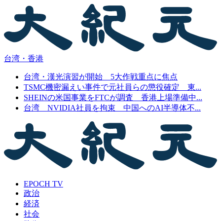
台湾・香港
台湾・漢光演習が開始 5大作戦重点に焦点
TSMC機密漏えい事件で元社員らの懲役確定 東...
SHEINの米国事業をFTCが調査 香港上場準備中...
台湾 NVIDIA社員を拘束 中国へのAI半導体不...
EPOCH TV
政治
経済
社会