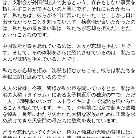
は、支聯会が外国代理人であるという、存在もしない事実を
指し示すことができないのと同じです。それにもかかわら
ず、私たちは、彼らが本当に言いたかったこと、しかし口に
出せなかったことを知っています。検察側が言いたかったの
は、私たちの最も重い罪は、私たちが忘却を拒んだことだ、
ということなのです。
中国政府が最も恐れているのは、人々が忘却を拒むことで
す。そして、その体制をさらに恐れさせているのは、私たち
人民が沈黙を拒んでいることです。
私たちが忘却を拒み、沈黙も拒むからこそ、彼らは私たちを
牢獄に閉じ込めているのです。
友人の皆様、今夜、皆様が私の声を聞いているとき、私は香
港の大欖（タイラム）にある女子拘置所の独房の中で、ただ
一人、37時間のハンガーストライキによって沈黙を強いられ
ることを拒んでいます。そして、37年前に北京で起きた虐殺
を悼み、長年にわたり失われた大切な家族のために正義を求
め続けてきた天安門の母たちに敬意を表しています。
どうか忘れないでください。権力と独裁の光輪の背後には、