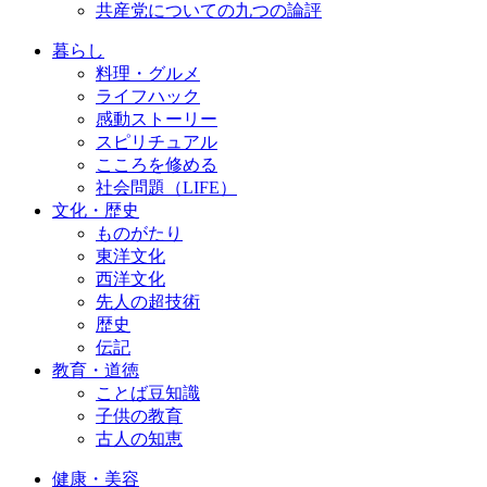
共産党についての九つの論評
暮らし
料理・グルメ
ライフハック
感動ストーリー
スピリチュアル
こころを修める
社会問題（LIFE）
文化・歴史
ものがたり
東洋文化
西洋文化
先人の超技術
歴史
伝記
教育・道徳
ことば豆知識
子供の教育
古人の知恵
健康・美容