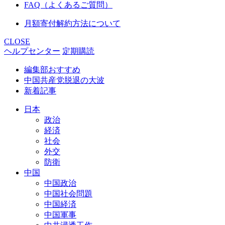
FAQ（よくあるご質問）
月額寄付解約方法について
CLOSE
ヘルプセンター
定期購読
編集部おすすめ
中国共産党脱退の大波
新着記事
日本
政治
経済
社会
外交
防衛
中国
中国政治
中国社会問題
中国経済
中国軍事