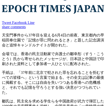
Tweet
Facebook
Line
share
comments
天安門事件から37年目を迎える6月4日の前夜、東京都内の早
稲田奉仕園で「記憶が罪に問われるとき」と題した記念講演
会と追悼キャンドルナイトが開かれた。
会場では、香港の民主活動家で弁護士の鄒幸彤（すう・こう
とう）氏から寄せられたメッセージが、日本語と中国語で印
刷された資料として参加者一人ひとりに配布された。
手紙は、「37年前に北京で犯された罪を忘れることを拒むす
べての皆様へ」という言葉で始まる。その全文は記事の最後
に掲載する。そこには自由を失いつつある香港への危機感
と、それでも記憶を守ろうとする強い決意がつづられてい
た。
鄒氏は、民主化を求める学生らを中国政府が武力で弾圧した