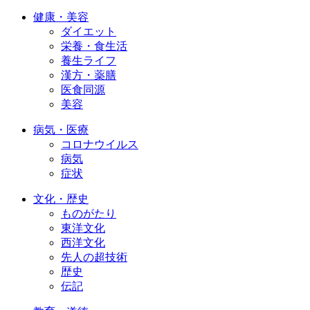
健康・美容
ダイエット
栄養・食生活
養生ライフ
漢方・薬膳
医食同源
美容
病気・医療
コロナウイルス
病気
症状
文化・歴史
ものがたり
東洋文化
西洋文化
先人の超技術
歴史
伝記