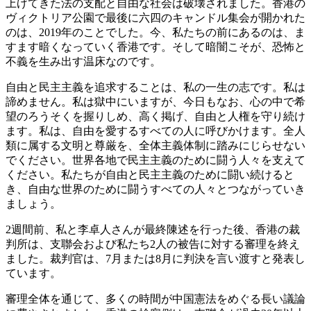
上げてきた法の支配と自由な社会は破壊されました。香港の
ヴィクトリア公園で最後に六四のキャンドル集会が開かれた
のは、2019年のことでした。今、私たちの前にあるのは、ま
すます暗くなっていく香港です。そして暗闇こそが、恐怖と
不義を生み出す温床なのです。
自由と民主主義を追求することは、私の一生の志です。私は
諦めません。私は獄中にいますが、今日もなお、心の中で希
望のろうそくを握りしめ、高く掲げ、自由と人権を守り続け
ます。私は、自由を愛するすべての人に呼びかけます。全人
類に属する文明と尊厳を、全体主義体制に踏みにじらせない
でください。世界各地で民主主義のために闘う人々を支えて
ください。私たちが自由と民主主義のために闘い続けると
き、自由な世界のために闘うすべての人々とつながっていき
ましょう。
2週間前、私と李卓人さんが最終陳述を行った後、香港の裁
判所は、支聯会および私たち2人の被告に対する審理を終え
ました。裁判官は、7月または8月に判決を言い渡すと発表し
ています。
審理全体を通じて、多くの時間が中国憲法をめぐる長い議論