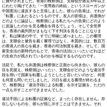
に費やされました。香港の検察側は、支聯会が過去30年以上
にわたり掲げてきた「一党専政の終結」というスローガンが
中国憲法に違反すると主張しました。彼らの告発は、それが
「転覆」にあたるというものです。友人の皆様は、弁護側が
どのように論証し、検察側による私たちへの告発にどのよう
に反論したのかを見る機会を得るでしょう。そして全世界
も、香港の裁判所がまもなく下す判決を見ることになりま
す。私は陳述の中で、すでに明確に述べました。この審理
は、支聯会と被告を裁く審理ではなく、本質的には、数百万
の香港人の良心を裁き、香港の司法制度を裁き、そして、国
家安全法の新時代のもとで、香港の法治にいったいどれほど
の生命力が残されているのかを検証するものなのです。
法廷で、私たち弁護側は検察側と正面から向き合い、彼らの
目を見据え、検察側はいったい、支聯会がどのような違法手
段を用いて国家を転覆しようとしたと言いたいのかと、何度
も何度も問いただしました。25日を超える審理が終わるま
で、検察側は「違法手段による転覆」を示す証拠を、ただの
一点も示すことができませんでした。
違法手段による転覆の証拠など、まったく存在しません。存
在しないものを、彼らが指し示すことはできません。それ