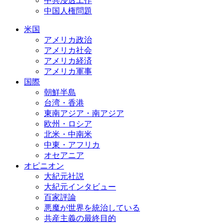
中共浸透工作
中国人権問題
米国
アメリカ政治
アメリカ社会
アメリカ経済
アメリカ軍事
国際
朝鮮半島
台湾・香港
東南アジア・南アジア
欧州・ロシア
北米・中南米
中東・アフリカ
オセアニア
オピニオン
大紀元社説
大紀元インタビュー
百家評論
悪魔が世界を統治している
共産主義の最終目的