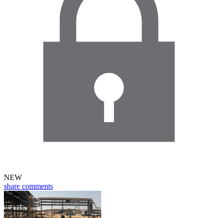
NEW
share
comments