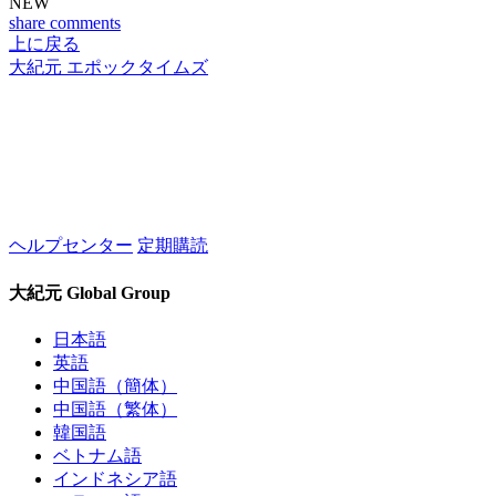
NEW
share
comments
上に戻る
大紀元 エポックタイムズ
ヘルプセンター
定期購読
大紀元 Global Group
日本語
英語
中国語（簡体）
中国語（繁体）
韓国語
ベトナム語
インドネシア語