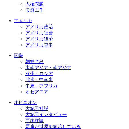
人権問題
浸透工作
アメリカ
アメリカ政治
アメリカ社会
アメリカ経済
アメリカ軍事
国際
朝鮮半島
東南アジア・南アジア
欧州・ロシア
北米・中南米
中東・アフリカ
オセアニア
オピニオン
大紀元社説
大紀元インタビュー
百家評論
悪魔が世界を統治している