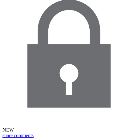
NEW
share
comments