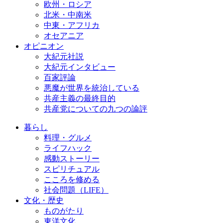
欧州・ロシア
北米・中南米
中東・アフリカ
オセアニア
オピニオン
大紀元社説
大紀元インタビュー
百家評論
悪魔が世界を統治している
共産主義の最終目的
共産党についての九つの論評
暮らし
料理・グルメ
ライフハック
感動ストーリー
スピリチュアル
こころを修める
社会問題（LIFE）
文化・歴史
ものがたり
東洋文化