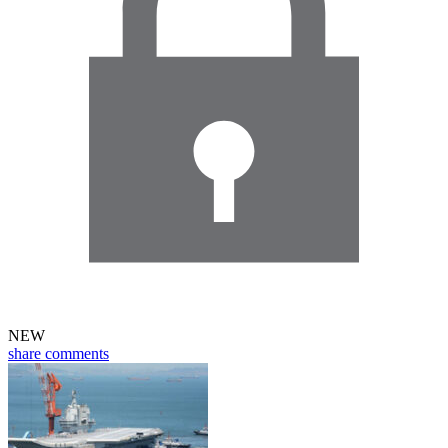
NEW
share
comments