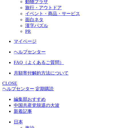
動物プラザ
旅行・アウトドア
イベント・商品・サービス
面白ネタ
漢字パズル
PR
マイページ
ヘルプセンター
FAQ（よくあるご質問）
月額寄付解約方法について
CLOSE
ヘルプセンター
定期購読
編集部おすすめ
中国共産党脱退の大波
新着記事
日本
政治