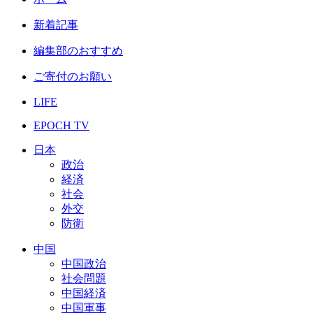
新着記事
編集部のおすすめ
ご寄付のお願い
LIFE
EPOCH TV
日本
政治
経済
社会
外交
防衛
中国
中国政治
社会問題
中国経済
中国軍事