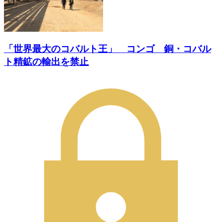
「世界最大のコバルト王」 コンゴ 銅・コバル
ト精鉱の輸出を禁止