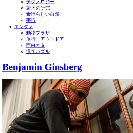
テクノロジー
驚きの研究
素晴らしい自然
宇宙
エンタメ
動物プラザ
旅行・アウトドア
面白ネタ
漢字パズル
Benjamin Ginsberg