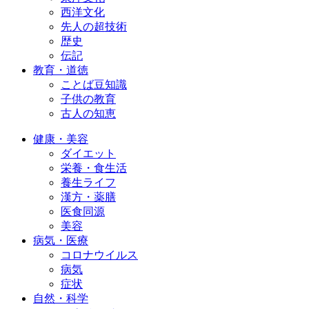
西洋文化
先人の超技術
歴史
伝記
教育・道徳
ことば豆知識
子供の教育
古人の知恵
健康・美容
ダイエット
栄養・食生活
養生ライフ
漢方・薬膳
医食同源
美容
病気・医療
コロナウイルス
病気
症状
自然・科学