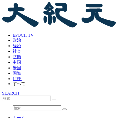
EPOCH TV
政治
経済
社会
防衛
中国
米国
国際
LIFE
すべて
SEARCH
ホーム