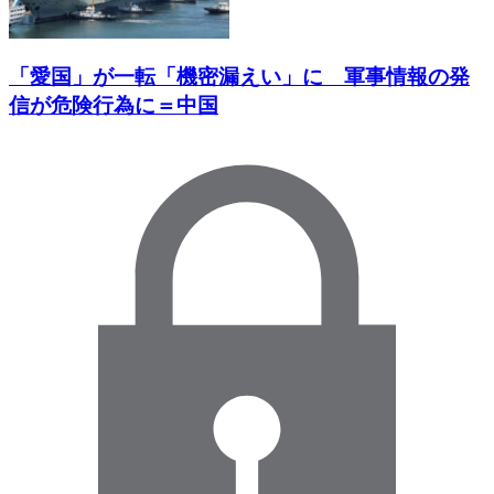
「愛国」が一転「機密漏えい」に 軍事情報の発
信が危険行為に＝中国