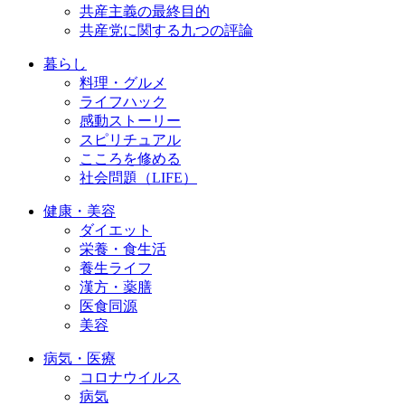
共産主義の最終目的
共産党に関する九つの評論
暮らし
料理・グルメ
ライフハック
感動ストーリー
スピリチュアル
こころを修める
社会問題（LIFE）
健康・美容
ダイエット
栄養・食生活
養生ライフ
漢方・薬膳
医食同源
美容
病気・医療
コロナウイルス
病気