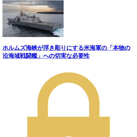
ホルムズ海峡が浮き彫りにする米海軍の「本物の
沿海域戦闘艦」への切実な必要性