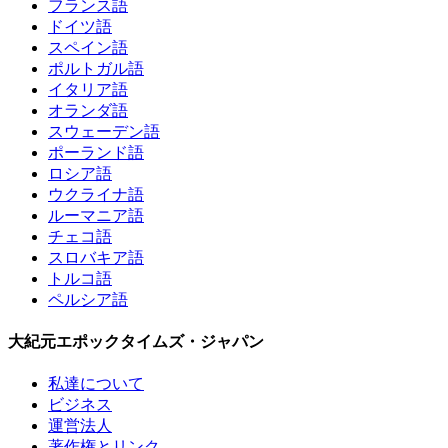
フランス語
ドイツ語
スペイン語
ポルトガル語
イタリア語
オランダ語
スウェーデン語
ポーランド語
ロシア語
ウクライナ語
ルーマニア語
チェコ語
スロバキア語
トルコ語
ペルシア語
大紀元エポックタイムズ・ジャパン
私達について
ビジネス
運営法人
著作権とリンク