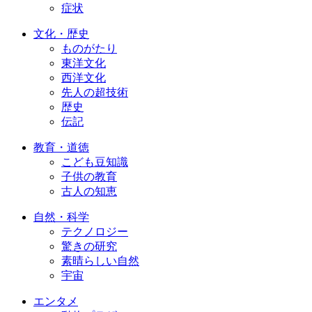
症状
文化・歴史
ものがたり
東洋文化
西洋文化
先人の超技術
歴史
伝記
教育・道徳
こども豆知識
子供の教育
古人の知恵
自然・科学
テクノロジー
驚きの研究
素晴らしい自然
宇宙
エンタメ