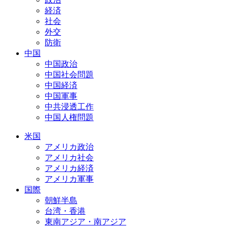
経済
社会
外交
防衛
中国
中国政治
中国社会問題
中国経済
中国軍事
中共浸透工作
中国人権問題
米国
アメリカ政治
アメリカ社会
アメリカ経済
アメリカ軍事
国際
朝鮮半島
台湾・香港
東南アジア・南アジア