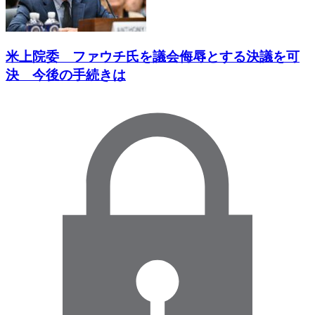
米上院委 ファウチ氏を議会侮辱とする決議を可
決 今後の手続きは