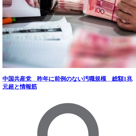
中国共産党 昨年に前例のない汚職規模 総額1兆
元超と情報筋