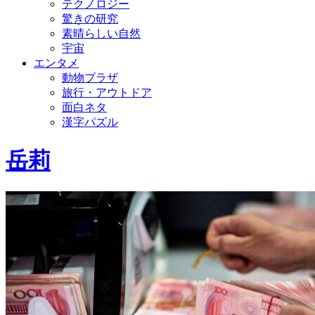
テクノロジー
驚きの研究
素晴らしい自然
宇宙
エンタメ
動物プラザ
旅行・アウトドア
面白ネタ
漢字パズル
岳莉