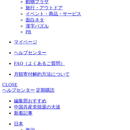
動物プラザ
旅行・アウトドア
イベント・商品・サービス
面白ネタ
漢字パズル
PR
マイページ
ヘルプセンター
FAQ（よくあるご質問）
月額寄付解約方法について
CLOSE
ヘルプセンター
定期購読
編集部おすすめ
中国共産党脱退の大波
新着記事
日本
政治