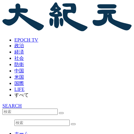
EPOCH TV
政治
経済
社会
防衛
中国
米国
国際
LIFE
すべて
SEARCH
ホーム