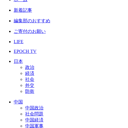
新着記事
編集部のおすすめ
ご寄付のお願い
LIFE
EPOCH TV
日本
政治
経済
社会
外交
防衛
中国
中国政治
社会問題
中国経済
中国軍事