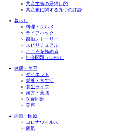
共産主義の最終目的
共産党に関する九つの評論
暮らし
料理・グルメ
ライフハック
感動ストーリー
スピリチュアル
こころを修める
社会問題（LIFE）
健康・美容
ダイエット
栄養・食生活
養生ライフ
漢方・薬膳
医食同源
美容
病気・医療
コロナウイルス
病気