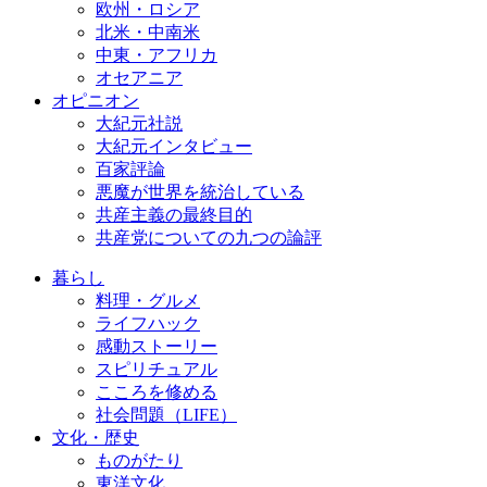
欧州・ロシア
北米・中南米
中東・アフリカ
オセアニア
オピニオン
大紀元社説
大紀元インタビュー
百家評論
悪魔が世界を統治している
共産主義の最終目的
共産党についての九つの論評
暮らし
料理・グルメ
ライフハック
感動ストーリー
スピリチュアル
こころを修める
社会問題（LIFE）
文化・歴史
ものがたり
東洋文化