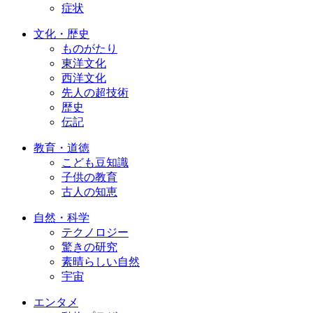
症状
文化・歴史
ものがたり
東洋文化
西洋文化
先人の超技術
歴史
伝記
教育・道徳
こども豆知識
子供の教育
古人の知恵
自然・科学
テクノロジー
驚きの研究
素晴らしい自然
宇宙
エンタメ