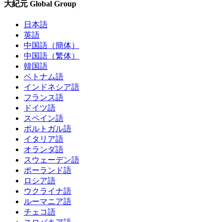
大紀元 Global Group
日本語
英語
中国語（簡体）
中国語（繁体）
韓国語
ベトナム語
インドネシア語
フランス語
ドイツ語
スペイン語
ポルトガル語
イタリア語
オランダ語
スウェーデン語
ポーランド語
ロシア語
ウクライナ語
ルーマニア語
チェコ語