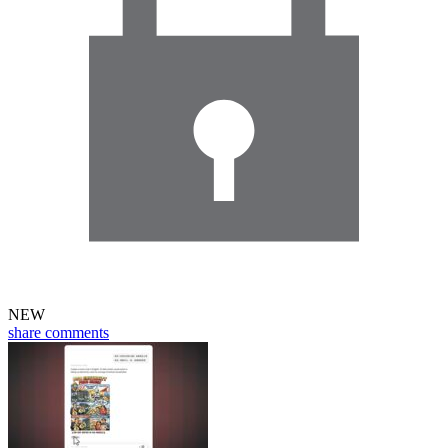
NEW
share
comments