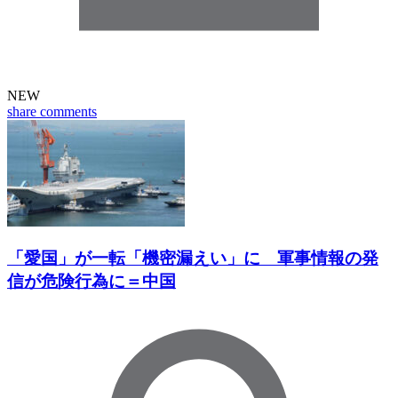
NEW
share
comments
「愛国」が一転「機密漏えい」に 軍事情報の発
信が危険行為に＝中国