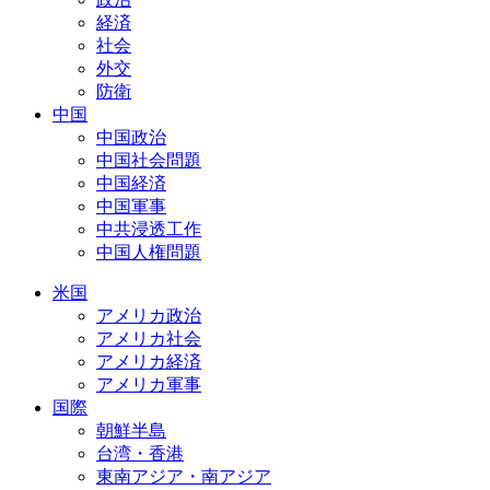
経済
社会
外交
防衛
中国
中国政治
中国社会問題
中国経済
中国軍事
中共浸透工作
中国人権問題
米国
アメリカ政治
アメリカ社会
アメリカ経済
アメリカ軍事
国際
朝鮮半島
台湾・香港
東南アジア・南アジア