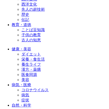
西洋文化
先人の超技術
歴史
伝記
教育・道徳
ことば豆知識
子供の教育
古人の知恵
健康・美容
ダイエット
栄養・食生活
養生ライフ
漢方・薬膳
医食同源
美容
病気・医療
コロナウイルス
病気
症状
自然・科学