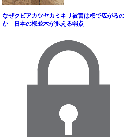
なぜクビアカツヤカミキリ被害は桜で広がるの
か 日本の桜並木が抱える弱点