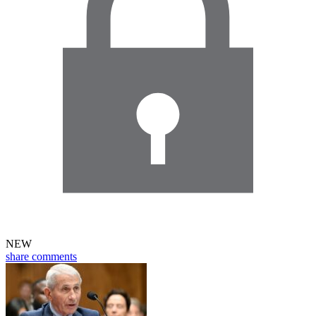
NEW
share
comments