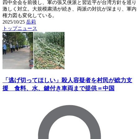
四中全会を前後し、軍の張又侠派と習近平が台湾方針を巡り
激しく対立。大規模粛清が続き、両派の対抗が深まり、軍内
権力図も変化している。
2025/10/25
岳莉
トップニュース
「逃げ切ってほしい」殺人容疑者を村民が総力支
援 食料、水、鍵付き車両まで提供＝中国