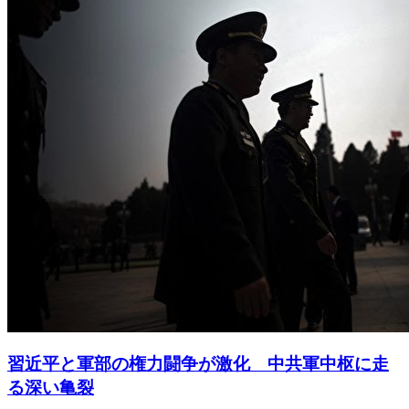
習近平と軍部の権力闘争が激化 中共軍中枢に走
る深い亀裂