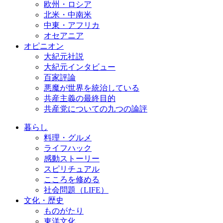
欧州・ロシア
北米・中南米
中東・アフリカ
オセアニア
オピニオン
大紀元社説
大紀元インタビュー
百家評論
悪魔が世界を統治している
共産主義の最終目的
共産党についての九つの論評
暮らし
料理・グルメ
ライフハック
感動ストーリー
スピリチュアル
こころを修める
社会問題（LIFE）
文化・歴史
ものがたり
東洋文化