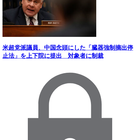
米超党派議員、中国念頭にした「臓器強制摘出停
止法」を上下院に提出 対象者に制裁