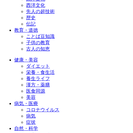
西洋文化
先人の超技術
歴史
伝記
教育・道徳
ことば豆知識
子供の教育
古人の知恵
健康・美容
ダイエット
栄養・食生活
養生ライフ
漢方・薬膳
医食同源
美容
病気・医療
コロナウイルス
病気
症状
自然・科学