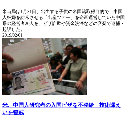
米当局は1月31日、出生する子供の米国籍取得目的で、中国
人妊婦を訪米させる「出産ツアー」を企画運営していた中国
系の経営者20人を、ビザ詐欺や資金洗浄などの容疑で逮捕・
起訴した。
2019/02/01
米、中国人研究者の入国ビザを不発給 技術漏え
いを警戒