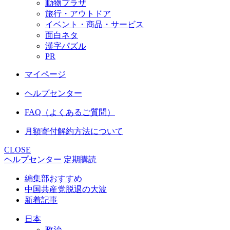
動物プラザ
旅行・アウトドア
イベント・商品・サービス
面白ネタ
漢字パズル
PR
マイページ
ヘルプセンター
FAQ（よくあるご質問）
月額寄付解約方法について
CLOSE
ヘルプセンター
定期購読
編集部おすすめ
中国共産党脱退の大波
新着記事
日本
政治