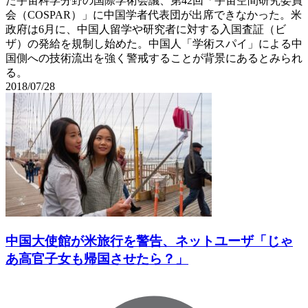
た宇宙科学分野の国際学術会議、第42回「宇宙空間研究委員
会（COSPAR）」に中国学者代表団が出席できなかった。米
政府は6月に、中国人留学や研究者に対する入国査証（ビ
ザ）の発給を規制し始めた。中国人「学術スパイ」による中
国側への技術流出を強く警戒することが背景にあるとみられ
る。
2018/07/28
中国大使館が米旅行を警告、ネットユーザ「じゃ
あ高官子女も帰国させたら？」