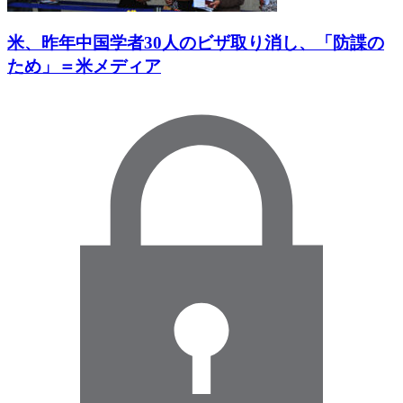
米、昨年中国学者30人のビザ取り消し、「防諜の
ため」＝米メディア