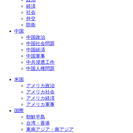
経済
社会
外交
防衛
中国
中国政治
中国社会問題
中国経済
中国軍事
中共浸透工作
中国人権問題
米国
アメリカ政治
アメリカ社会
アメリカ経済
アメリカ軍事
国際
朝鮮半島
台湾・香港
東南アジア・南アジア