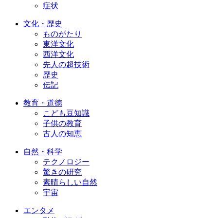
症状
文化・歴史
ものがたり
東洋文化
西洋文化
先人の超技術
歴史
伝記
教育・道徳
こども豆知識
子供の教育
古人の知恵
自然・科学
テクノロジー
驚きの研究
素晴らしい自然
宇宙
エンタメ