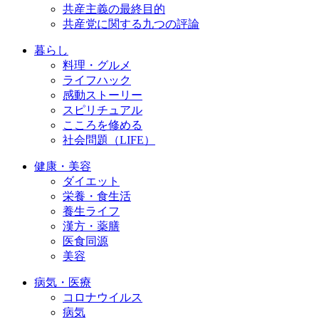
共産主義の最終目的
共産党に関する九つの評論
暮らし
料理・グルメ
ライフハック
感動ストーリー
スピリチュアル
こころを修める
社会問題（LIFE）
健康・美容
ダイエット
栄養・食生活
養生ライフ
漢方・薬膳
医食同源
美容
病気・医療
コロナウイルス
病気