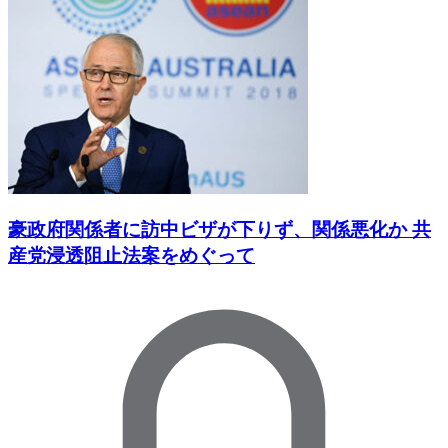
豪政府関係者に訪中ビザが下りず、関係悪化か 共
産党浸透阻止法案をめぐって