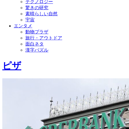
テクノロジー
驚きの研究
素晴らしい自然
宇宙
エンタメ
動物プラザ
旅行・アウトドア
面白ネタ
漢字パズル
ピザ