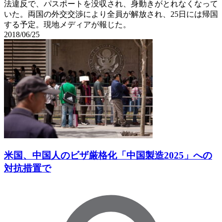
法違反で、パスポートを没収され、身動きがとれなくなって
いた。両国の外交交渉により全員が解放され、25日には帰国
する予定。現地メディアが報じた。
2018/06/25
米国、中国人のビザ厳格化「中国製造2025」への
対抗措置で