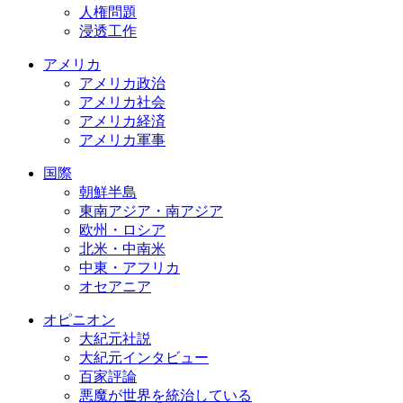
人権問題
浸透工作
アメリカ
アメリカ政治
アメリカ社会
アメリカ経済
アメリカ軍事
国際
朝鮮半島
東南アジア・南アジア
欧州・ロシア
北米・中南米
中東・アフリカ
オセアニア
オピニオン
大紀元社説
大紀元インタビュー
百家評論
悪魔が世界を統治している