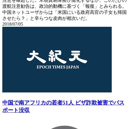
注意を喚起した。米朝貿易摩擦が激化するなか、このたびの
渡航注意勧告は、政治的動機に基づく「報復」とみられる。
中国ネットユーザからは「米国にいる政府高官の子女も帰国
させたら？」と辛らつな皮肉が相次いだ。
2018/07/05
中国で南アフリカの若者51人 ビザ詐欺被害でパス
ポート没収