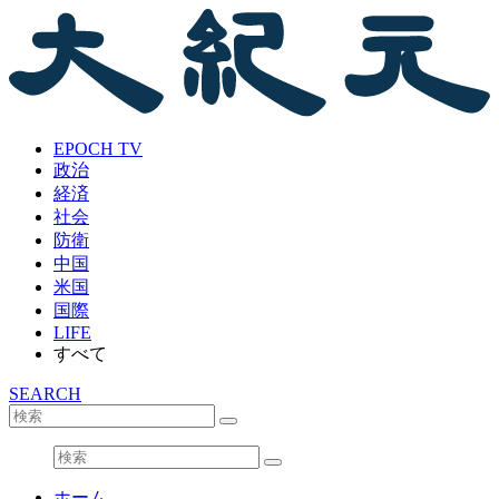
EPOCH TV
政治
経済
社会
防衛
中国
米国
国際
LIFE
すべて
SEARCH
ホーム