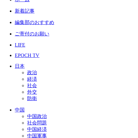
新着記事
編集部のおすすめ
ご寄付のお願い
LIFE
EPOCH TV
日本
政治
経済
社会
外交
防衛
中国
中国政治
社会問題
中国経済
中国軍事