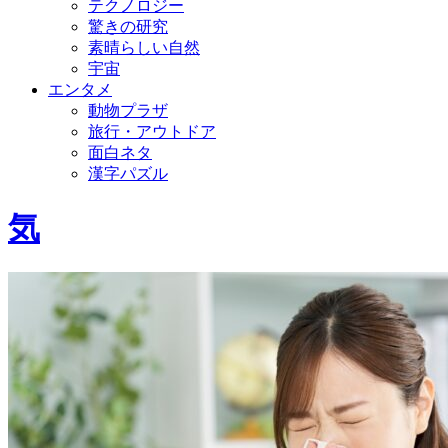
テクノロジー
驚きの研究
素晴らしい自然
宇宙
エンタメ
動物プラザ
旅行・アウトドア
面白ネタ
漢字パズル
気