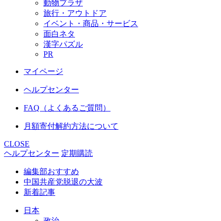
動物プラザ
旅行・アウトドア
イベント・商品・サービス
面白ネタ
漢字パズル
PR
マイページ
ヘルプセンター
FAQ（よくあるご質問）
月額寄付解約方法について
CLOSE
ヘルプセンター
定期購読
編集部おすすめ
中国共産党脱退の大波
新着記事
日本
政治