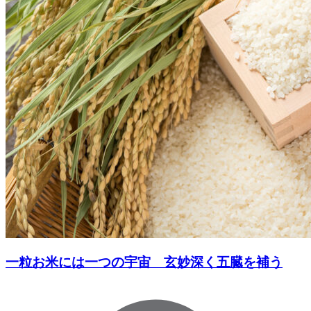
一粒お米には一つの宇宙 玄妙深く五臓を補う