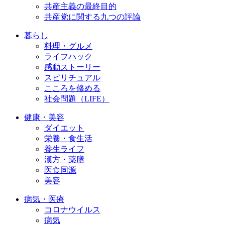
共産主義の最終目的
共産党に関する九つの評論
暮らし
料理・グルメ
ライフハック
感動ストーリー
スピリチュアル
こころを修める
社会問題（LIFE）
健康・美容
ダイエット
栄養・食生活
養生ライフ
漢方・薬膳
医食同源
美容
病気・医療
コロナウイルス
病気