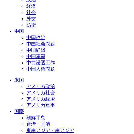
経済
社会
外交
防衛
中国
中国政治
中国社会問題
中国経済
中国軍事
中共浸透工作
中国人権問題
米国
アメリカ政治
アメリカ社会
アメリカ経済
アメリカ軍事
国際
朝鮮半島
台湾・香港
東南アジア・南アジア