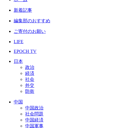
新着記事
編集部のおすすめ
ご寄付のお願い
LIFE
EPOCH TV
日本
政治
経済
社会
外交
防衛
中国
中国政治
社会問題
中国経済
中国軍事