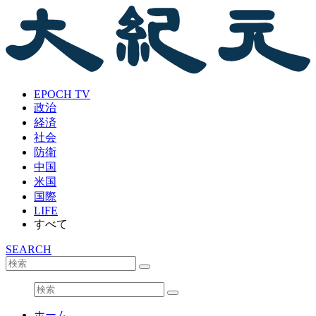
EPOCH TV
政治
経済
社会
防衛
中国
米国
国際
LIFE
すべて
SEARCH
ホーム