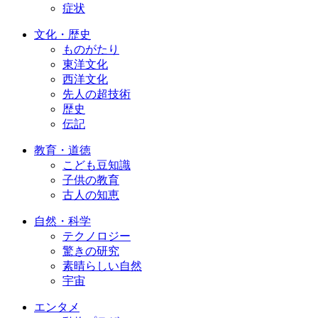
症状
文化・歴史
ものがたり
東洋文化
西洋文化
先人の超技術
歴史
伝記
教育・道徳
こども豆知識
子供の教育
古人の知恵
自然・科学
テクノロジー
驚きの研究
素晴らしい自然
宇宙
エンタメ