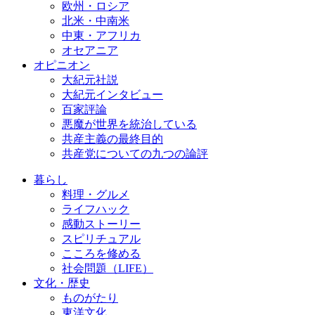
欧州・ロシア
北米・中南米
中東・アフリカ
オセアニア
オピニオン
大紀元社説
大紀元インタビュー
百家評論
悪魔が世界を統治している
共産主義の最終目的
共産党についての九つの論評
暮らし
料理・グルメ
ライフハック
感動ストーリー
スピリチュアル
こころを修める
社会問題（LIFE）
文化・歴史
ものがたり
東洋文化