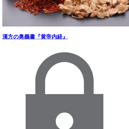
漢方の奥義書『黄帝内経』