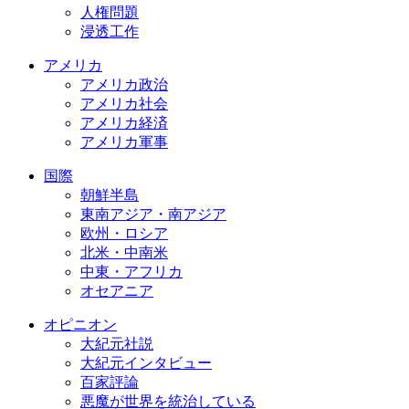
人権問題
浸透工作
アメリカ
アメリカ政治
アメリカ社会
アメリカ経済
アメリカ軍事
国際
朝鮮半島
東南アジア・南アジア
欧州・ロシア
北米・中南米
中東・アフリカ
オセアニア
オピニオン
大紀元社説
大紀元インタビュー
百家評論
悪魔が世界を統治している