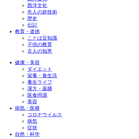
西洋文化
先人の超技術
歴史
伝記
教育・道徳
ことば豆知識
子供の教育
古人の知恵
健康・美容
ダイエット
栄養・食生活
養生ライフ
漢方・薬膳
医食同源
美容
病気・医療
コロナウイルス
病気
症状
自然・科学