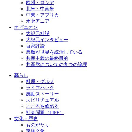
欧州・ロシア
北米・中南米
中東・アフリカ
オセアニア
オピニオン
大紀元社説
大紀元インタビュー
百家評論
悪魔が世界を統治している
共産主義の最終目的
共産党についての九つの論評
暮らし
料理・グルメ
ライフハック
感動ストーリー
スピリチュアル
こころを修める
社会問題（LIFE）
文化・歴史
ものがたり
東洋文化