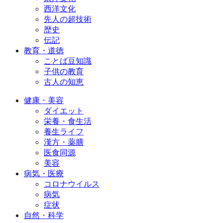
西洋文化
先人の超技術
歴史
伝記
教育・道徳
ことば豆知識
子供の教育
古人の知恵
健康・美容
ダイエット
栄養・食生活
養生ライフ
漢方・薬膳
医食同源
美容
病気・医療
コロナウイルス
病気
症状
自然・科学