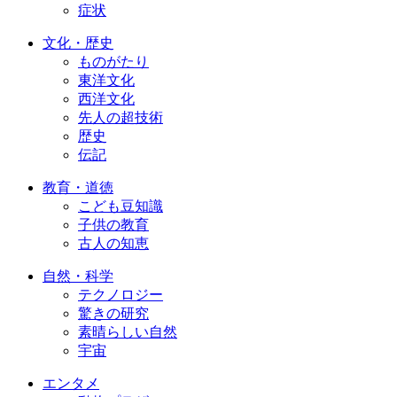
症状
文化・歴史
ものがたり
東洋文化
西洋文化
先人の超技術
歴史
伝記
教育・道徳
こども豆知識
子供の教育
古人の知恵
自然・科学
テクノロジー
驚きの研究
素晴らしい自然
宇宙
エンタメ