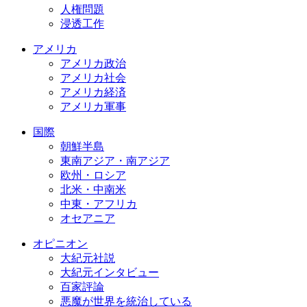
人権問題
浸透工作
アメリカ
アメリカ政治
アメリカ社会
アメリカ経済
アメリカ軍事
国際
朝鮮半島
東南アジア・南アジア
欧州・ロシア
北米・中南米
中東・アフリカ
オセアニア
オピニオン
大紀元社説
大紀元インタビュー
百家評論
悪魔が世界を統治している