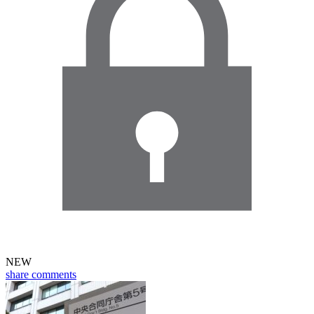
NEW
share
comments