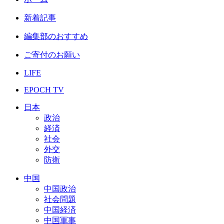
新着記事
編集部のおすすめ
ご寄付のお願い
LIFE
EPOCH TV
日本
政治
経済
社会
外交
防衛
中国
中国政治
社会問題
中国経済
中国軍事