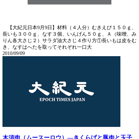
【大紀元日本9月9日】材料（４人分）むきえび１５０ｇ、
長いも３００ｇ、なす３個、いんげん５０ｇ、Ａ（味噌、み
りん各大さじ２）サラダ油大さじ４作り方①長いもは皮をむ
き、なすはへたを取ってそれぞれ一口大
2010/09/09
木須肉（ムースーロウ）―きくらげと豚肉と玉子