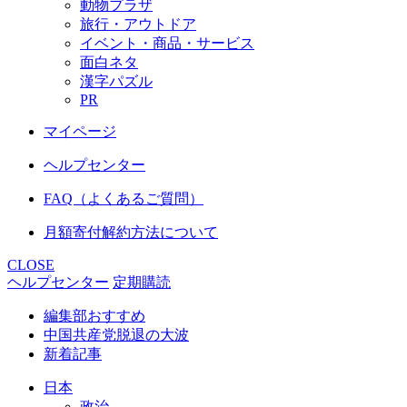
動物プラザ
旅行・アウトドア
イベント・商品・サービス
面白ネタ
漢字パズル
PR
マイページ
ヘルプセンター
FAQ（よくあるご質問）
月額寄付解約方法について
CLOSE
ヘルプセンター
定期購読
編集部おすすめ
中国共産党脱退の大波
新着記事
日本
政治