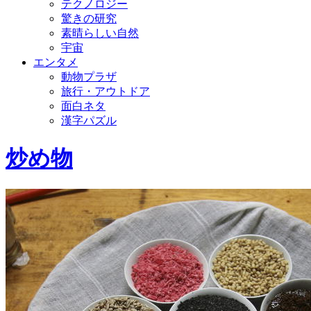
テクノロジー
驚きの研究
素晴らしい自然
宇宙
エンタメ
動物プラザ
旅行・アウトドア
面白ネタ
漢字パズル
炒め物