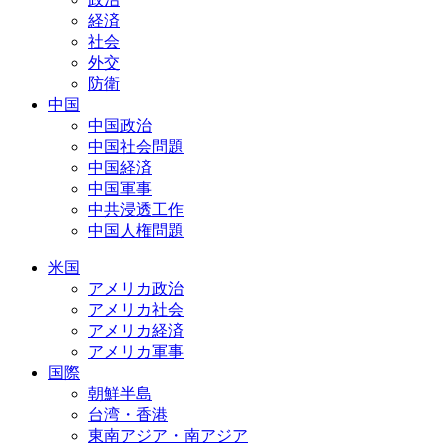
経済
社会
外交
防衛
中国
中国政治
中国社会問題
中国経済
中国軍事
中共浸透工作
中国人権問題
米国
アメリカ政治
アメリカ社会
アメリカ経済
アメリカ軍事
国際
朝鮮半島
台湾・香港
東南アジア・南アジア