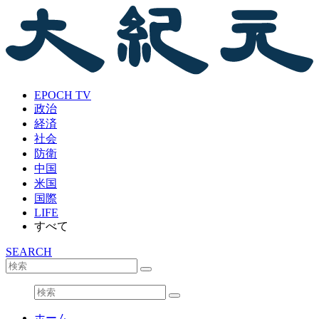
EPOCH TV
政治
経済
社会
防衛
中国
米国
国際
LIFE
すべて
SEARCH
ホーム