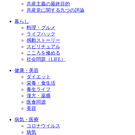
共産主義の最終目的
共産党に関する九つの評論
暮らし
料理・グルメ
ライフハック
感動ストーリー
スピリチュアル
こころを修める
社会問題（LIFE）
健康・美容
ダイエット
栄養・食生活
養生ライフ
漢方・薬膳
医食同源
美容
病気・医療
コロナウイルス
病気