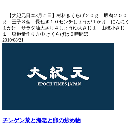
【大紀元日本8月21日】材料きくらげ２０ｇ 豚肉２００
ｇ 玉子３個 長ねぎ１０センチしょうが１かけ にんにく
１かけ サラダ油大さじ４しょうゆ大さじ１ 山椒小さじ
１ 塩適量作り方① きくらげは６時間ほ
2010/08/21
チンゲン菜と海老と卵の炒め物