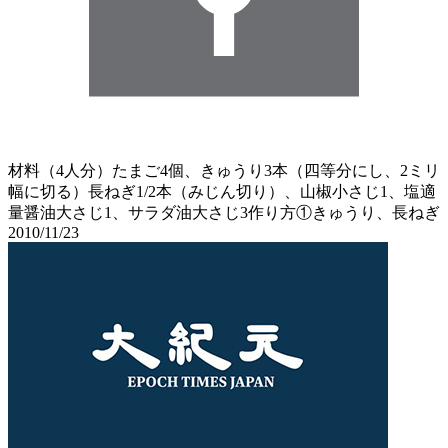
材料（4人分）たまご4個、きゅうり3本（四等分にし、2ミリ
幅に切る）長ねぎ1/2本（みじん切り）、山椒小さじ1、塩適
量醤油大さじ1、サラダ油大さじ3作り方①きゅうり、長ねぎ
2010/11/23