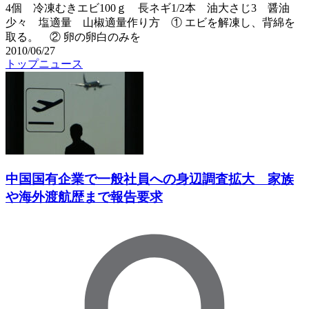
4個 冷凍むきエビ100ｇ 長ネギ1/2本 油大さじ3 醤油
少々 塩適量 山椒適量作り方 ① エビを解凍し、背綿を
取る。 ② 卵の卵白のみを
2010/06/27
トップニュース
中国国有企業で一般社員への身辺調査拡大 家族
や海外渡航歴まで報告要求