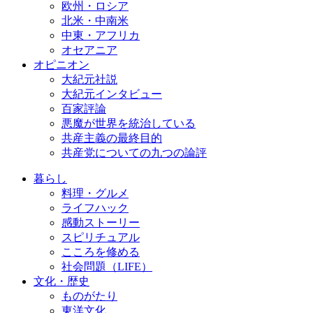
欧州・ロシア
北米・中南米
中東・アフリカ
オセアニア
オピニオン
大紀元社説
大紀元インタビュー
百家評論
悪魔が世界を統治している
共産主義の最終目的
共産党についての九つの論評
暮らし
料理・グルメ
ライフハック
感動ストーリー
スピリチュアル
こころを修める
社会問題（LIFE）
文化・歴史
ものがたり
東洋文化