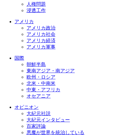
人権問題
浸透工作
アメリカ
アメリカ政治
アメリカ社会
アメリカ経済
アメリカ軍事
国際
朝鮮半島
東南アジア・南アジア
欧州・ロシア
北米・中南米
中東・アフリカ
オセアニア
オピニオン
大紀元社説
大紀元インタビュー
百家評論
悪魔が世界を統治している