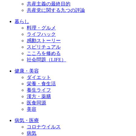
共産主義の最終目的
共産党に関する九つの評論
暮らし
料理・グルメ
ライフハック
感動ストーリー
スピリチュアル
こころを修める
社会問題（LIFE）
健康・美容
ダイエット
栄養・食生活
養生ライフ
漢方・薬膳
医食同源
美容
病気・医療
コロナウイルス
病気