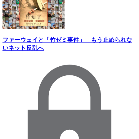
ファーウェイと「竹ゼミ事件」 もう止められな
いネット反乱へ