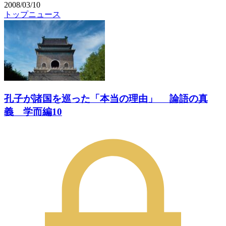
2008/03/10
トップニュース
孔子が諸国を巡った「本当の理由」 論語の真
義 学而編10