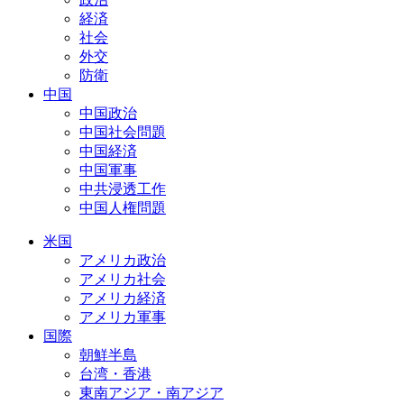
経済
社会
外交
防衛
中国
中国政治
中国社会問題
中国経済
中国軍事
中共浸透工作
中国人権問題
米国
アメリカ政治
アメリカ社会
アメリカ経済
アメリカ軍事
国際
朝鮮半島
台湾・香港
東南アジア・南アジア