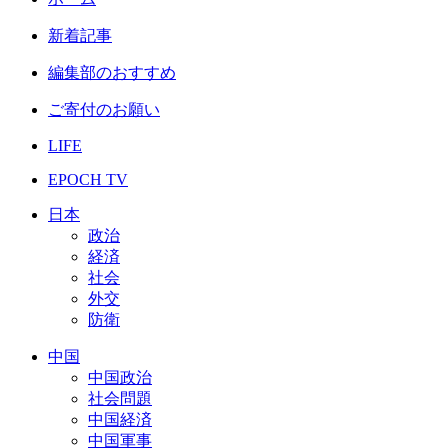
新着記事
編集部のおすすめ
ご寄付のお願い
LIFE
EPOCH TV
日本
政治
経済
社会
外交
防衛
中国
中国政治
社会問題
中国経済
中国軍事