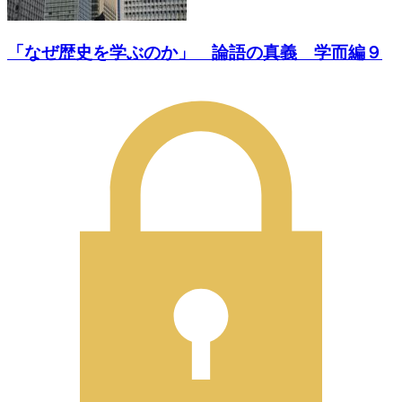
「なぜ歴史を学ぶのか」 論語の真義 学而編９