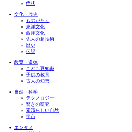
症状
文化・歴史
ものがたり
東洋文化
西洋文化
先人の超技術
歴史
伝記
教育・道徳
こども豆知識
子供の教育
古人の知恵
自然・科学
テクノロジー
驚きの研究
素晴らしい自然
宇宙
エンタメ