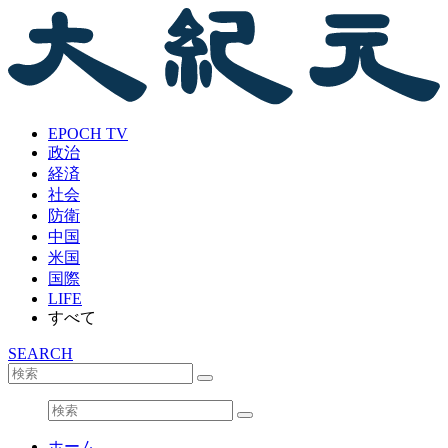
EPOCH TV
政治
経済
社会
防衛
中国
米国
国際
LIFE
すべて
SEARCH
ホーム