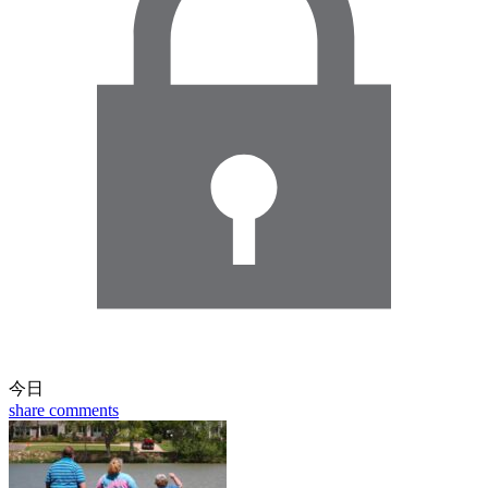
今日
share
comments