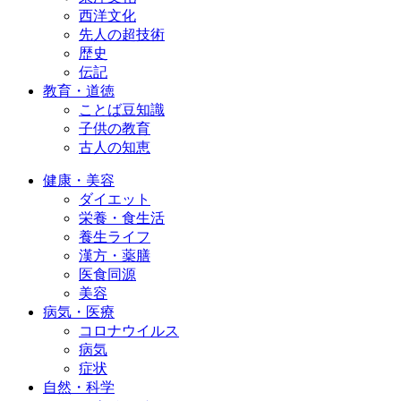
西洋文化
先人の超技術
歴史
伝記
教育・道徳
ことば豆知識
子供の教育
古人の知恵
健康・美容
ダイエット
栄養・食生活
養生ライフ
漢方・薬膳
医食同源
美容
病気・医療
コロナウイルス
病気
症状
自然・科学