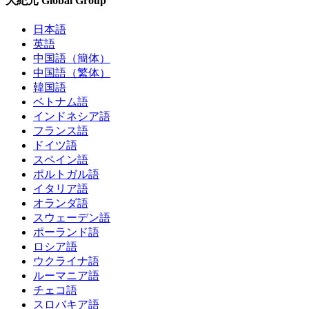
大紀元 Global Group
日本語
英語
中国語（簡体）
中国語（繁体）
韓国語
ベトナム語
インドネシア語
フランス語
ドイツ語
スペイン語
ポルトガル語
イタリア語
オランダ語
スウェーデン語
ポーランド語
ロシア語
ウクライナ語
ルーマニア語
チェコ語
スロバキア語