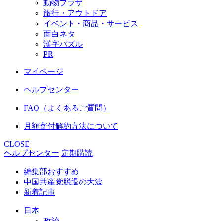
動物プラザ
旅行・アウトドア
イベント・商品・サービス
面白ネタ
漢字パズル
PR
マイページ
ヘルプセンター
FAQ（よくあるご質問）
月額寄付解約方法について
CLOSE
ヘルプセンター
定期購読
編集部おすすめ
中国共産党脱退の大波
新着記事
日本
政治