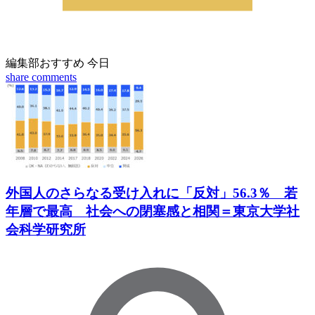
編集部おすすめ
今日
share
comments
外国人のさらなる受け入れに「反対」56.3％ 若
年層で最高 社会への閉塞感と相関＝東京大学社
会科学研究所