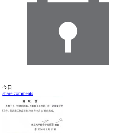
今日
share
comments