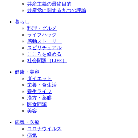
共産主義の最終目的
共産党に関する九つの評論
暮らし
料理・グルメ
ライフハック
感動ストーリー
スピリチュアル
こころを修める
社会問題（LIFE）
健康・美容
ダイエット
栄養・食生活
養生ライフ
漢方・薬膳
医食同源
美容
病気・医療
コロナウイルス
病気