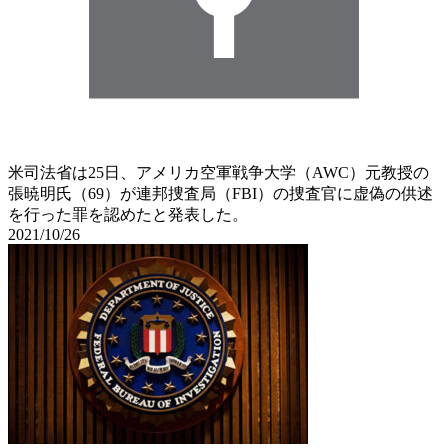
米司法省は25日、アメリカ空軍戦争大学（AWC）元教授の
張暁明氏（69）が連邦捜査局（FBI）の捜査官に虚偽の供述
を行った罪を認めたと発表した。
2021/10/26