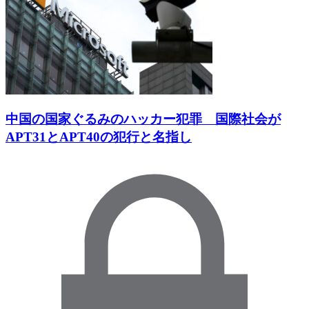
中国の国家ぐるみのハッカー犯罪 国際社会が
APT31とAPT40の犯行と名指し