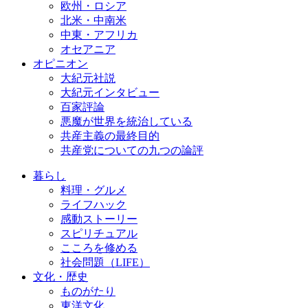
欧州・ロシア
北米・中南米
中東・アフリカ
オセアニア
オピニオン
大紀元社説
大紀元インタビュー
百家評論
悪魔が世界を統治している
共産主義の最終目的
共産党についての九つの論評
暮らし
料理・グルメ
ライフハック
感動ストーリー
スピリチュアル
こころを修める
社会問題（LIFE）
文化・歴史
ものがたり
東洋文化