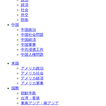
経済
社会
外交
防衛
中国
中国政治
中国社会問題
中国経済
中国軍事
中共浸透工作
中国人権問題
米国
アメリカ政治
アメリカ社会
アメリカ経済
アメリカ軍事
国際
朝鮮半島
台湾・香港
東南アジア・南アジア