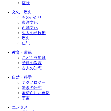
症状
文化・歴史
ものがたり
東洋文化
西洋文化
先人の超技術
歴史
伝記
教育・道徳
こども豆知識
子供の教育
古人の知恵
自然・科学
テクノロジー
驚きの研究
素晴らしい自然
宇宙
エンタメ