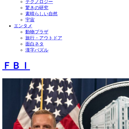
テクノロジー
驚きの研究
素晴らしい自然
宇宙
エンタメ
動物プラザ
旅行・アウトドア
面白ネタ
漢字パズル
ＦＢＩ