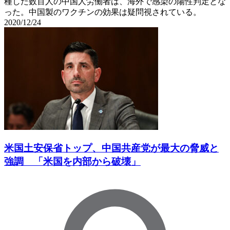
種した数百人の中国人労働者は、海外で感染の陽性判定とな
った。中国製のワクチンの効果は疑問視されている。
2020/12/24
米国土安保省トップ、中国共産党が最大の脅威と
強調 「米国を内部から破壊」