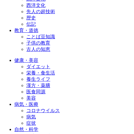
西洋文化
先人の超技術
歴史
伝記
教育・道徳
ことば豆知識
子供の教育
古人の知恵
健康・美容
ダイエット
栄養・食生活
養生ライフ
漢方・薬膳
医食同源
美容
病気・医療
コロナウイルス
病気
症状
自然・科学