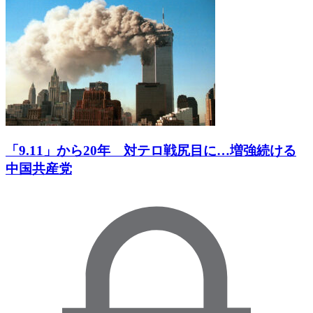
「9.11」から20年 対テロ戦尻目に…増強続ける
中国共産党