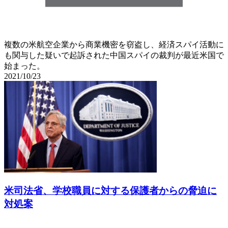
複数の米航空企業から商業機密を窃盗し、経済スパイ活動に
も関与した疑いで起訴された中国スパイの裁判が最近米国で
始まった。
2021/10/23
米司法省、学校職員に対する保護者からの脅迫に
対処案