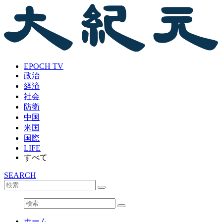
EPOCH TV
政治
経済
社会
防衛
中国
米国
国際
LIFE
すべて
SEARCH
ホーム