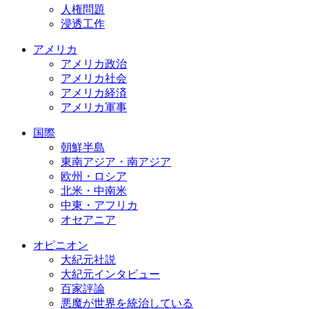
人権問題
浸透工作
アメリカ
アメリカ政治
アメリカ社会
アメリカ経済
アメリカ軍事
国際
朝鮮半島
東南アジア・南アジア
欧州・ロシア
北米・中南米
中東・アフリカ
オセアニア
オピニオン
大紀元社説
大紀元インタビュー
百家評論
悪魔が世界を統治している