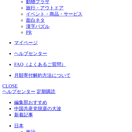
動物プラザ
旅行・アウトドア
イベント・商品・サービス
面白ネタ
漢字パズル
PR
マイページ
ヘルプセンター
FAQ（よくあるご質問）
月額寄付解約方法について
CLOSE
ヘルプセンター
定期購読
編集部おすすめ
中国共産党脱退の大波
新着記事
日本
政治