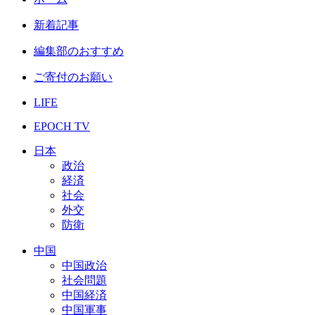
新着記事
編集部のおすすめ
ご寄付のお願い
LIFE
EPOCH TV
日本
政治
経済
社会
外交
防衛
中国
中国政治
社会問題
中国経済
中国軍事