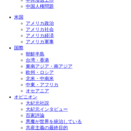
中共浸透工作
中国人権問題
米国
アメリカ政治
アメリカ社会
アメリカ経済
アメリカ軍事
国際
朝鮮半島
台湾・香港
東南アジア・南アジア
欧州・ロシア
北米・中南米
中東・アフリカ
オセアニア
オピニオン
大紀元社説
大紀元インタビュー
百家評論
悪魔が世界を統治している
共産主義の最終目的