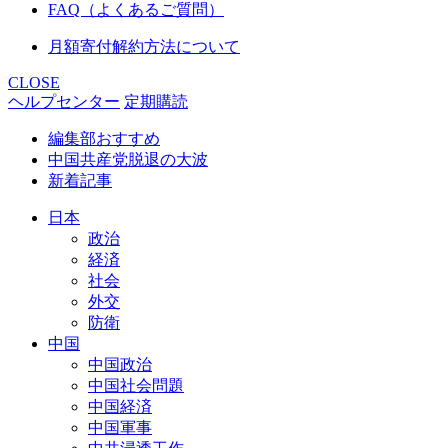
FAQ（よくあるご質問）
月額寄付解約方法について
CLOSE
ヘルプセンター
定期購読
編集部おすすめ
中国共産党脱退の大波
新着記事
日本
政治
経済
社会
外交
防衛
中国
中国政治
中国社会問題
中国経済
中国軍事