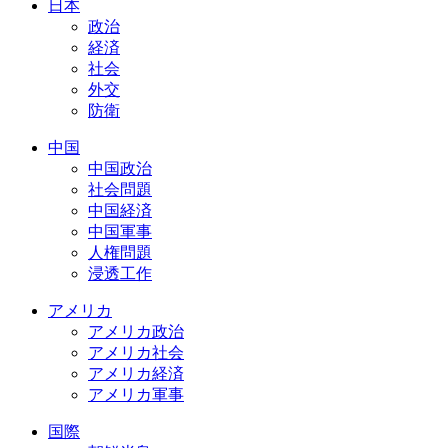
日本
政治
経済
社会
外交
防衛
中国
中国政治
社会問題
中国経済
中国軍事
人権問題
浸透工作
アメリカ
アメリカ政治
アメリカ社会
アメリカ経済
アメリカ軍事
国際