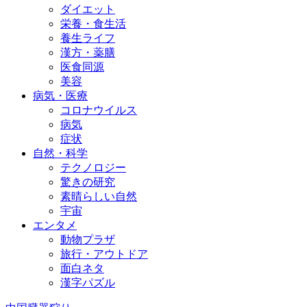
ダイエット
栄養・食生活
養生ライフ
漢方・薬膳
医食同源
美容
病気・医療
コロナウイルス
病気
症状
自然・科学
テクノロジー
驚きの研究
素晴らしい自然
宇宙
エンタメ
動物プラザ
旅行・アウトドア
面白ネタ
漢字パズル