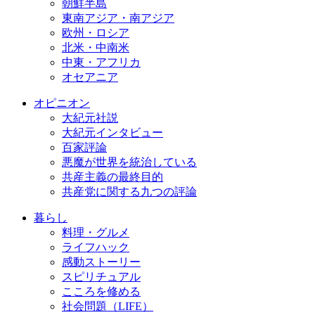
朝鮮半島
東南アジア・南アジア
欧州・ロシア
北米・中南米
中東・アフリカ
オセアニア
オピニオン
大紀元社説
大紀元インタビュー
百家評論
悪魔が世界を統治している
共産主義の最終目的
共産党に関する九つの評論
暮らし
料理・グルメ
ライフハック
感動ストーリー
スピリチュアル
こころを修める
社会問題（LIFE）