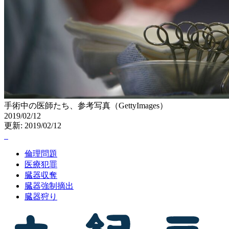
手術中の医師たち、参考写真（GettyImages）
2019/02/12
更新: 2019/02/12
倫理問題
医療犯罪
臓器収奪
臓器強制摘出
臓器狩り