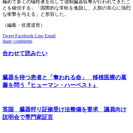
極めて多くの犠牲者を出して強制臓器収奪が行われてきたこ
とを確信する」「国際的な常軌を逸脱し、人類の良心に強烈
な衝撃を与える」と形容した。
（編集・佐渡道世）
Tweet
Facebook
Line
Email
share
comments
合わせて読みたい
臓器を待つ患者と「奪われる命」 移植医療の葛
藤を問う『ヒューマン・ハーベスト』
英国 臓器狩り証拠受け法整備を要求 議員向け
説明会で専門家証言