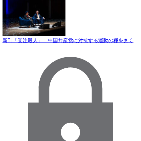
新刊「受注殺人」 中国共産党に対抗する運動の種をまく