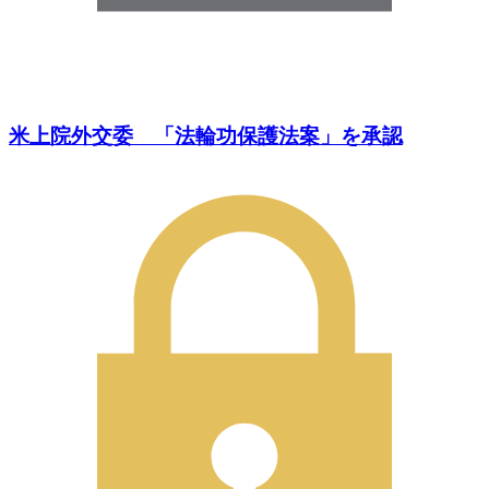
米上院外交委 「法輪功保護法案」を承認