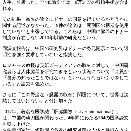
入手、分析した。全445論文では、8万5477の移植手術が含ま
れる。
その結果、99％の論文にドナーの同意を得ているかどうかに
関する記述がなかった。19件の論文は、死刑囚の臓器を使用
していないと主張している。これらは、中国に臓器のドナー
制度が存在しない2010年以前の研究だという。
同調査報告は、中国の研究界はドナーの身元開示について透
明性を強く要求していないと指摘した。
ロジャース教授は英紙ガーディアンの取材に対して、中国研
究者らは人体臓器を研究できるという状況について「全員が
『自分の知ったことではない』というような言いぶりをして
いる」と語気を強めた。
さらに「この野蛮な（臓器の収奪）問題について、世界は沈
黙してはいけない」と付け加えた。
2017年、著名な医学誌「肝臓国際（Liver International）」
は、中国の執刀医が関わった、4年間にわたる564の医学論文
を取り下げた。
医学専門家は、短期間で多数の研究可能な人体と臓器を入手