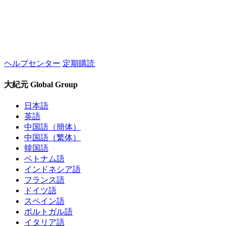
ヘルプセンター
定期購読
大紀元 Global Group
日本語
英語
中国語（簡体）
中国語（繁体）
韓国語
ベトナム語
インドネシア語
フランス語
ドイツ語
スペイン語
ポルトガル語
イタリア語