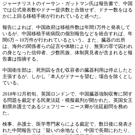
ジャーナリストのイーサン・ガットマン氏は報告書で、中国
では公式発表数やドナー提供数と合致せず、ドナー数をはる
かに上回る移植手術が行われていると述べた。
報告によれば、中国政府は移植件数は年間1万件と発表して
いるが、中国移植手術病院の個別報告などを統合すれば、年
間6万～10万件が行われているという。また、臓器の出所
は、海外の関係者らの証言や体験により、無実の罪で囚われ
の身となった信仰者、少数民族、体制異見者が含まれると報
告書は指摘する。
中国衛生部は、死刑囚を含む収容者の臓器利用は停止したと
主張するが、しかし「本人がドナーを望む」場合を除くとし
ている。
2018年12月初旬、英国ロンドンで、中国臓器強制収奪に関す
る問題を裁定する民衆法廷・模擬裁判が開かれた。英国女王
勅撰弁護士であるジェフリー・ニース卿が法廷顧問を務め
た。
検事、弁護士、医学専門家らによる裁定で、数日後に発表さ
れた中間報告では「疑いの余地なく、中国で長期にわたり、