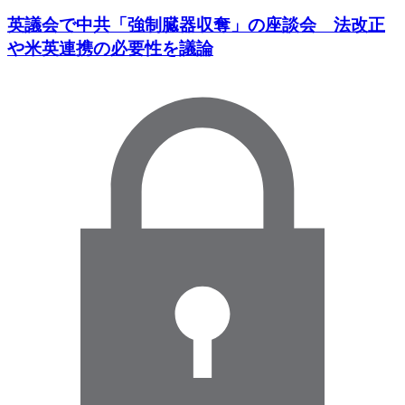
英議会で中共「強制臓器収奪」の座談会 法改正
や米英連携の必要性を議論