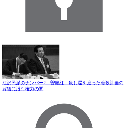
江沢民派のナンバー2 曽慶紅 殺し屋を雇った暗殺計画の
背後に潜む権力の闇