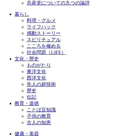
共産党についての九つの論評
暮らし
料理・グルメ
ライフハック
感動ストーリー
スピリチュアル
こころを修める
社会問題（LIFE）
文化・歴史
ものがたり
東洋文化
西洋文化
先人の超技術
歴史
伝記
教育・道徳
ことば豆知識
子供の教育
古人の知恵
健康・美容