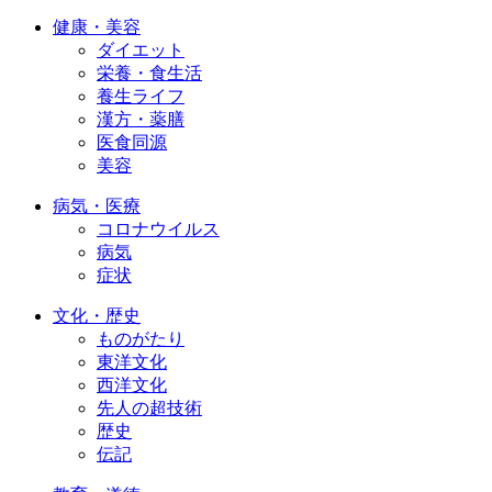
健康・美容
ダイエット
栄養・食生活
養生ライフ
漢方・薬膳
医食同源
美容
病気・医療
コロナウイルス
病気
症状
文化・歴史
ものがたり
東洋文化
西洋文化
先人の超技術
歴史
伝記