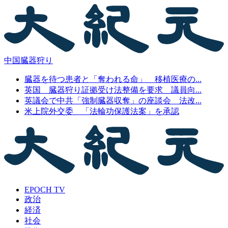
中国臓器狩り
臓器を待つ患者と「奪われる命」 移植医療の...
英国 臓器狩り証拠受け法整備を要求 議員向...
英議会で中共「強制臓器収奪」の座談会 法改...
米上院外交委 「法輪功保護法案」を承認
EPOCH TV
政治
経済
社会