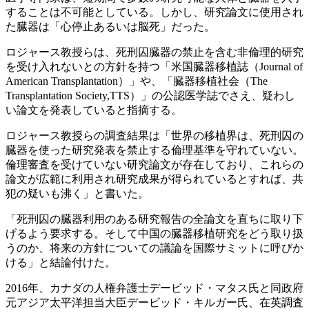
することは不可能としている。しかし、研究論文に使用され
た臓器は「心停止あるいは脳死」だった。
ロジャース教授らは、死刑囚臓器の禁止を含む非倫理的研究
を受け入れないとの方針を持つ「米国臓器移植誌（Journal of
American Transplantation）」や、「臓器移植社会（The
Transplantation Society,TTS）」の公認医学誌でさえ、疑わし
い論文を発表していると指摘する。
ロジャース教授らの調査結果は「世界の移植界は、死刑囚の
臓器を使った研究発表を禁止する倫理基準を守れていない。
倫理審査を受けていない研究論文が存在しており、これらの
論文が広範に利用され研究成果が得られているとすれば、共
犯の疑いも沸く」と書いた。
「死刑囚の臓器利用のある研究報告の全論文を直ちに取り下
げるよう要求する。そして中国の臓器移植研究をどう取り扱
うのか、将来の方針についての議論を国際サミットに呼びか
ける」と結論付けた。
2016年、カナダの人権弁護士デービッド・マタス氏と同政府
元アジア太平洋担当大臣デービッド・キルガー氏、在英調査