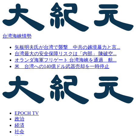
台湾海峡情勢
矢板明夫氏が台湾で襲撃 中共の越境暴力と言...
台湾最大の安全保障リスクは「内部」 陳破空...
オランダ海軍フリゲート 台湾海峡を通過 航...
米 台湾への140億ドル武器売却を一時停止
EPOCH TV
政治
経済
社会