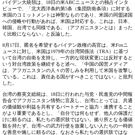
バイデン大統領は、18日の米ABCニュースとの独占インタ
ビューで、「北大西洋条約第5条（集団防衛条項）に対する
米国のコミットメントは神聖なものであり、米国の同盟諸国
への侵略や行動があれば、米国は対応する。これは、日本、
韓国、台湾でも同様である。（アフガニスタンとは）まった
く比較にならない」と反論した。
8月17日、匿名を希望するバイデン政権の高官は、米Foxニ
ュースに対し、米国は1979年の台湾関係法（TRA）に基づ
いて台湾の自衛を支持し、一方的な現状変更には反対すると
いう対台湾政策を継続すると述べ、「中国の国営メディア
は、アフガニスタンの人々の苦しみを利用して米国を攻撃し
ている。これは、責任ある国がすべきことではない」と批判
した。
台湾の蔡英文総統は、18日に行われた与党・民進党の中間報
告会でアフガニスタン情勢に言及し、台湾にとっては、共通
の価値観や利益を共有するパートナーと協力・連携すること
がより重要であるとし、「自分では何もせず、他人の保護だ
けに頼るのは、私たちの選択肢ではない。拠り所となる価値
観を持たず、台湾への武力行使を放棄しない人たちの一時的
な善意や施しに頼るのは、なおさら私たちの選択肢ではな