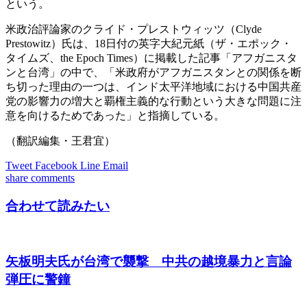
という。
米政治評論家のクライド・プレストウィッツ（Clyde
Prestowitz）氏は、18日付の英字大紀元紙（ザ・エポック・
タイムズ、the Epoch Times）に掲載した記事「アフガニスタ
ンと台湾」の中で、「米政府がアフガニスタンとの関係を断
ち切った理由の一つは、インド太平洋地域における中国共産
党の影響力の増大と覇権主義的な行動という大きな問題に注
意を向けるためであった」と指摘している。
（翻訳編集・王君宜）
Tweet
Facebook
Line
Email
share
comments
合わせて読みたい
矢板明夫氏が台湾で襲撃 中共の越境暴力と言論
弾圧に警鐘