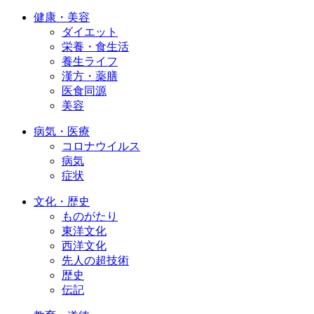
健康・美容
ダイエット
栄養・食生活
養生ライフ
漢方・薬膳
医食同源
美容
病気・医療
コロナウイルス
病気
症状
文化・歴史
ものがたり
東洋文化
西洋文化
先人の超技術
歴史
伝記