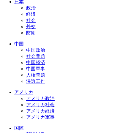
日本
政治
経済
社会
外交
防衛
中国
中国政治
社会問題
中国経済
中国軍事
人権問題
浸透工作
アメリカ
アメリカ政治
アメリカ社会
アメリカ経済
アメリカ軍事
国際