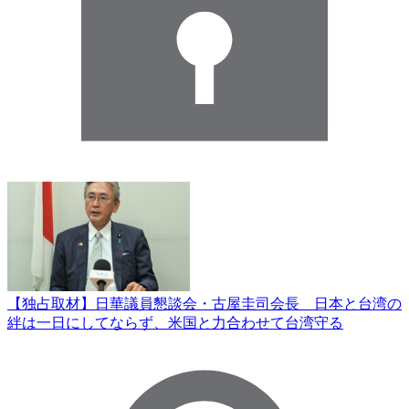
【独占取材】日華議員懇談会・古屋圭司会長 日本と台湾の
絆は一日にしてならず、米国と力合わせて台湾守る