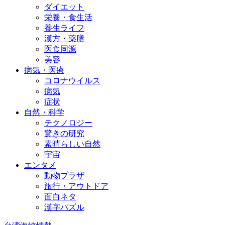
ダイエット
栄養・食生活
養生ライフ
漢方・薬膳
医食同源
美容
病気・医療
コロナウイルス
病気
症状
自然・科学
テクノロジー
驚きの研究
素晴らしい自然
宇宙
エンタメ
動物プラザ
旅行・アウトドア
面白ネタ
漢字パズル