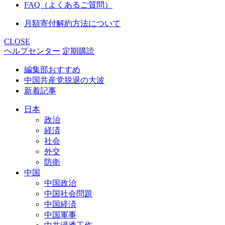
FAQ（よくあるご質問）
月額寄付解約方法について
CLOSE
ヘルプセンター
定期購読
編集部おすすめ
中国共産党脱退の大波
新着記事
日本
政治
経済
社会
外交
防衛
中国
中国政治
中国社会問題
中国経済
中国軍事