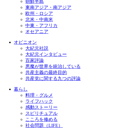
朝鮮半島
東南アジア・南アジア
欧州・ロシア
北米・中南米
中東・アフリカ
オセアニア
オピニオン
大紀元社説
大紀元インタビュー
百家評論
悪魔が世界を統治している
共産主義の最終目的
共産党に関する九つの評論
暮らし
料理・グルメ
ライフハック
感動ストーリー
スピリチュアル
こころを修める
社会問題（LIFE）