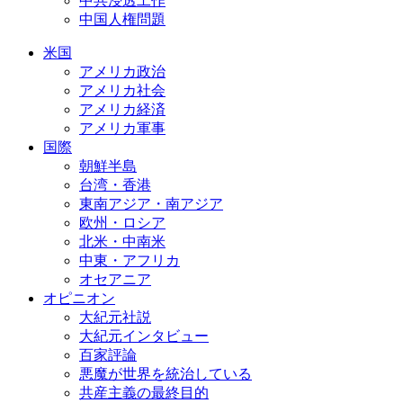
中共浸透工作
中国人権問題
米国
アメリカ政治
アメリカ社会
アメリカ経済
アメリカ軍事
国際
朝鮮半島
台湾・香港
東南アジア・南アジア
欧州・ロシア
北米・中南米
中東・アフリカ
オセアニア
オピニオン
大紀元社説
大紀元インタビュー
百家評論
悪魔が世界を統治している
共産主義の最終目的