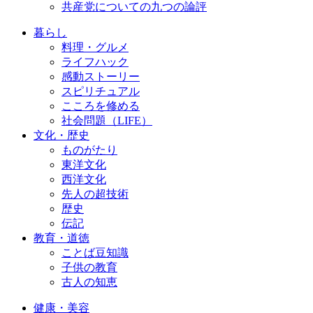
共産党についての九つの論評
暮らし
料理・グルメ
ライフハック
感動ストーリー
スピリチュアル
こころを修める
社会問題（LIFE）
文化・歴史
ものがたり
東洋文化
西洋文化
先人の超技術
歴史
伝記
教育・道徳
ことば豆知識
子供の教育
古人の知恵
健康・美容