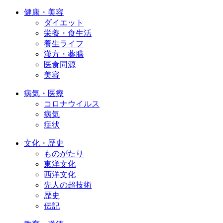
健康・美容
ダイエット
栄養・食生活
養生ライフ
漢方・薬膳
医食同源
美容
病気・医療
コロナウイルス
病気
症状
文化・歴史
ものがたり
東洋文化
西洋文化
先人の超技術
歴史
伝記