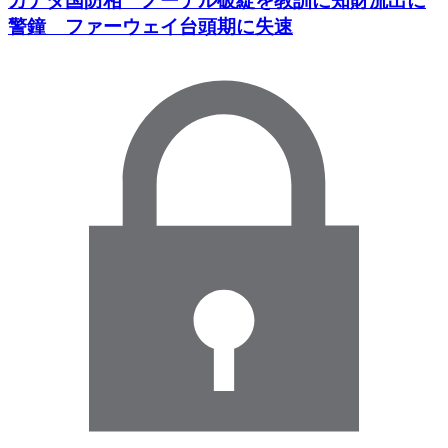
カナダ国防相 ノーテル破綻を教訓に知財流出に
警鐘 ファーウェイ台頭期に失速