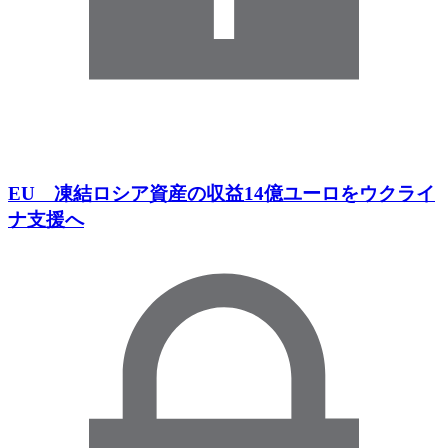
EU 凍結ロシア資産の収益14億ユーロをウクライ
ナ支援へ