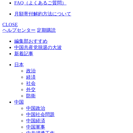
FAQ（よくあるご質問）
月額寄付解約方法について
CLOSE
ヘルプセンター
定期購読
編集部おすすめ
中国共産党脱退の大波
新着記事
日本
政治
経済
社会
外交
防衛
中国
中国政治
中国社会問題
中国経済
中国軍事