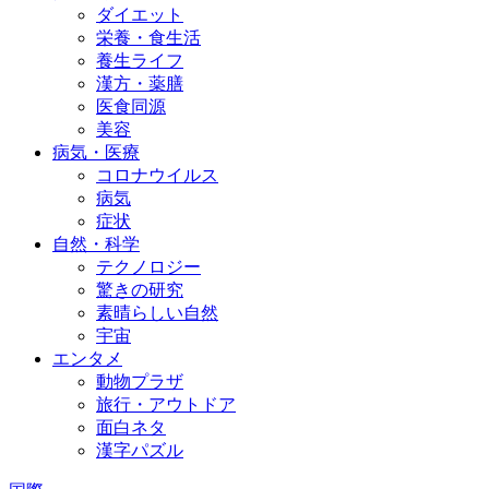
ダイエット
栄養・食生活
養生ライフ
漢方・薬膳
医食同源
美容
病気・医療
コロナウイルス
病気
症状
自然・科学
テクノロジー
驚きの研究
素晴らしい自然
宇宙
エンタメ
動物プラザ
旅行・アウトドア
面白ネタ
漢字パズル