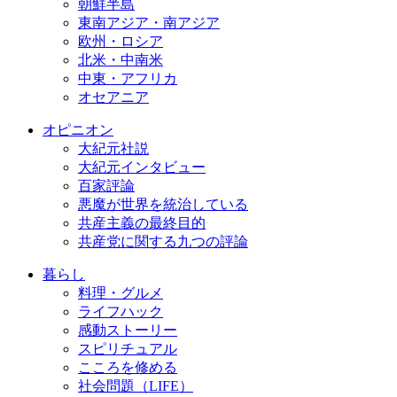
朝鮮半島
東南アジア・南アジア
欧州・ロシア
北米・中南米
中東・アフリカ
オセアニア
オピニオン
大紀元社説
大紀元インタビュー
百家評論
悪魔が世界を統治している
共産主義の最終目的
共産党に関する九つの評論
暮らし
料理・グルメ
ライフハック
感動ストーリー
スピリチュアル
こころを修める
社会問題（LIFE）