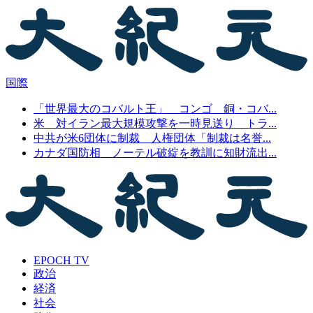
国際
「世界最大のコバルト王」 コンゴ 銅・コバ...
米 対イラン最大規模攻撃を一時見送り トラ...
中共が米6団体に制裁 人権団体「制裁は名誉...
カナダ国防相 ノーテル破綻を教訓に知財流出...
EPOCH TV
政治
経済
社会