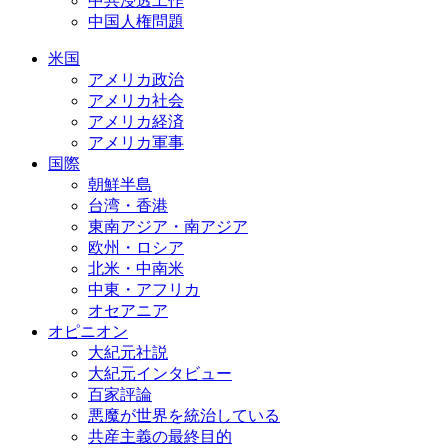
中共浸透工作
中国人権問題
米国
アメリカ政治
アメリカ社会
アメリカ経済
アメリカ軍事
国際
朝鮮半島
台湾・香港
東南アジア・南アジア
欧州・ロシア
北米・中南米
中東・アフリカ
オセアニア
オピニオン
大紀元社説
大紀元インタビュー
百家評論
悪魔が世界を統治している
共産主義の最終目的