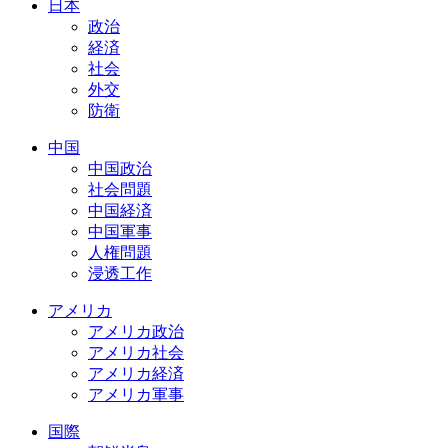
日本
政治
経済
社会
外交
防衛
中国
中国政治
社会問題
中国経済
中国軍事
人権問題
浸透工作
アメリカ
アメリカ政治
アメリカ社会
アメリカ経済
アメリカ軍事
国際