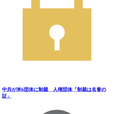
中共が米6団体に制裁 人権団体「制裁は名誉の
証」