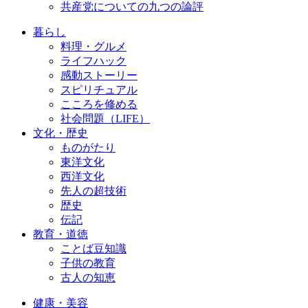
共産党についての九つの論評
暮らし
料理・グルメ
ライフハック
感動ストーリー
スピリチュアル
こころを修める
社会問題（LIFE）
文化・歴史
ものがたり
東洋文化
西洋文化
先人の超技術
歴史
伝記
教育・道徳
ことば豆知識
子供の教育
古人の知恵
健康・美容