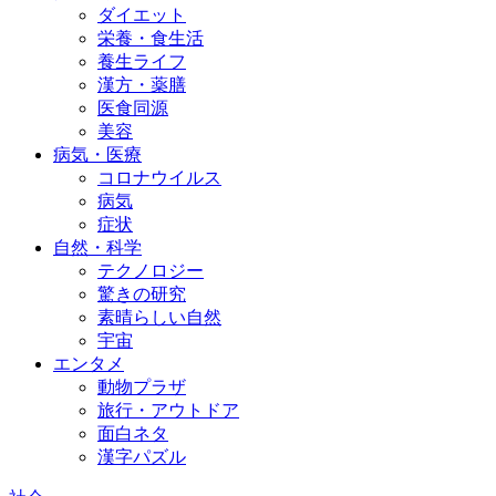
ダイエット
栄養・食生活
養生ライフ
漢方・薬膳
医食同源
美容
病気・医療
コロナウイルス
病気
症状
自然・科学
テクノロジー
驚きの研究
素晴らしい自然
宇宙
エンタメ
動物プラザ
旅行・アウトドア
面白ネタ
漢字パズル