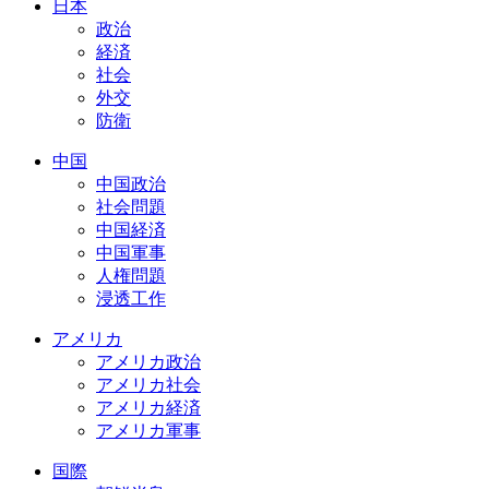
日本
政治
経済
社会
外交
防衛
中国
中国政治
社会問題
中国経済
中国軍事
人権問題
浸透工作
アメリカ
アメリカ政治
アメリカ社会
アメリカ経済
アメリカ軍事
国際