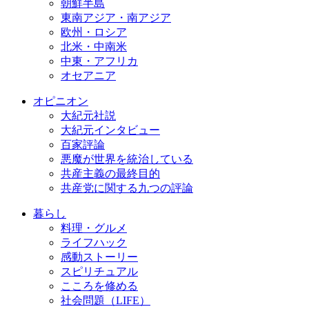
朝鮮半島
東南アジア・南アジア
欧州・ロシア
北米・中南米
中東・アフリカ
オセアニア
オピニオン
大紀元社説
大紀元インタビュー
百家評論
悪魔が世界を統治している
共産主義の最終目的
共産党に関する九つの評論
暮らし
料理・グルメ
ライフハック
感動ストーリー
スピリチュアル
こころを修める
社会問題（LIFE）