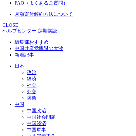
FAQ（よくあるご質問）
月額寄付解約方法について
CLOSE
ヘルプセンター
定期購読
編集部おすすめ
中国共産党脱退の大波
新着記事
日本
政治
経済
社会
外交
防衛
中国
中国政治
中国社会問題
中国経済
中国軍事