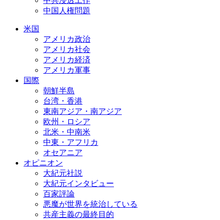
中共浸透工作
中国人権問題
米国
アメリカ政治
アメリカ社会
アメリカ経済
アメリカ軍事
国際
朝鮮半島
台湾・香港
東南アジア・南アジア
欧州・ロシア
北米・中南米
中東・アフリカ
オセアニア
オピニオン
大紀元社説
大紀元インタビュー
百家評論
悪魔が世界を統治している
共産主義の最終目的