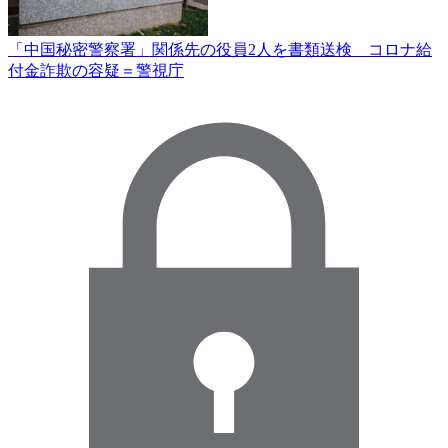
「中国秘密警察署」関係先の役員2人を書類送検 コロナ給
付金詐欺の容疑＝警視庁