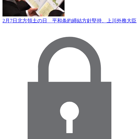
2月7日北方領土の日 平和条約締結方針堅持、上川外務大臣