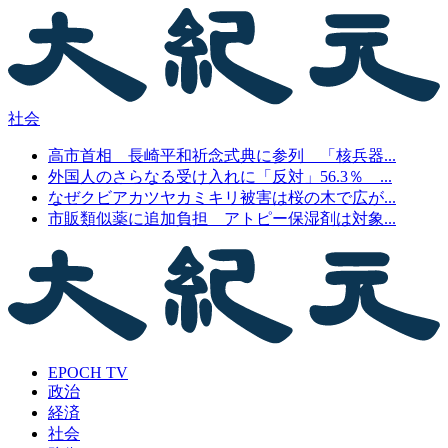
社会
高市首相 長崎平和祈念式典に参列 「核兵器...
外国人のさらなる受け入れに「反対」56.3％ ...
なぜクビアカツヤカミキリ被害は桜の木で広が...
市販類似薬に追加負担 アトピー保湿剤は対象...
EPOCH TV
政治
経済
社会