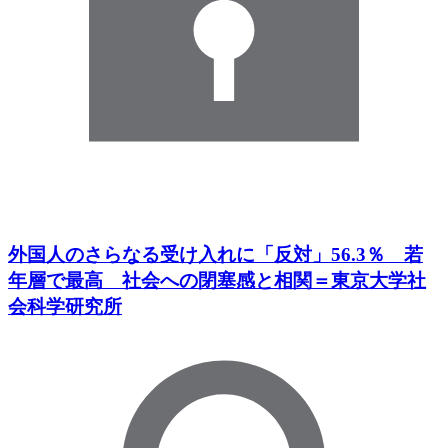
外国人のさらなる受け入れに「反対」56.3％ 若
年層で最高 社会への閉塞感と相関＝東京大学社
会科学研究所