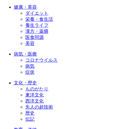
健康・美容
ダイエット
栄養・食生活
養生ライフ
漢方・薬膳
医食同源
美容
病気・医療
コロナウイルス
病気
症状
文化・歴史
ものがたり
東洋文化
西洋文化
先人の超技術
歴史
伝記