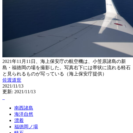
2021年11月11日、海上保安庁の航空機は、小笠原諸島の新
島・福徳岡の場を撮影した。写真右下には帯状に流れる軽石
と見られるものが写っている（海上保安庁提供）
佐渡道世
2021/11/13
更新: 2021/11/13
南西諸島
海洋自然
漂着
福徳岡ノ場
軽石