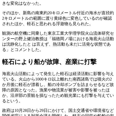
きな変化はなかった。
そのほか、新島の南東約20キロメートル付近の海水が直径約
2キロメートルの範囲に渡り黄緑色に変色しているのが確認
されたほか、軽石と思われる浮遊物も見られた。
観測の航空機に同乗した東京工業大学理学院火山流体研究セ
ンターの野上健治教授は「福徳岡ノ場における海底火山活動
は沈静化したと は言えず、熱活動も未だに活発な状態であ
る」とコメントした。
軽石により船が故障、産業に打撃
海底火山活動によって発生した軽石は経済活動に影響を与え
ている。火山から1000キロ以上離れた南西諸島では噴火の2
か月後に軽石が漂着し、船の冷却ポンプを詰まらせるなど故
障の原因となった。漁業や物流業が被害や影響を被ったほ
か、沿岸部の景観を損なったため観光業にも打撃を与えてい
るという。
政府は10月28日から29日にかけて、国土交通省や環境省など
関係省庁による対策会議を開催した。軽石の回収や船舶の安