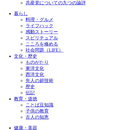
共産党についての九つの論評
暮らし
料理・グルメ
ライフハック
感動ストーリー
スピリチュアル
こころを修める
社会問題（LIFE）
文化・歴史
ものがたり
東洋文化
西洋文化
先人の超技術
歴史
伝記
教育・道徳
ことば豆知識
子供の教育
古人の知恵
健康・美容