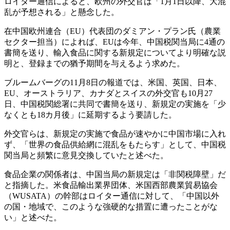
ロイター通信によると、欧州の外交官は「1月1日以降、大混
乱が予想される」と懸念した。
在中国欧州連合（EU）代表団のダミアン・プラン氏（農業
セクター担当）によれば、EUは今年、中国税関当局に4通の
書簡を送り、輸入食品に関する新規定についてより明確な説
明と、登録までの猶予期間を与えるよう求めた。
ブルームバーグの11月8日の報道では、米国、英国、日本、
EU、オーストラリア、カナダとスイスの外交官も10月27
日、中国税関総署に共同で書簡を送り、新規定の実施を「少
なくとも18カ月後」に延期するよう要請した。
外交官らは、新規定の実施で食品が速やかに中国市場に入れ
ず、「世界の食品供給網に混乱をもたらす」として、中国税
関当局と頻繁に意見交換していたと述べた。
食品企業の関係者は、中国当局の新規定は「非関税障壁」だ
と指摘した。米食品輸出業界団体、米国西部農業貿易協会
（WUSATA）の幹部はロイター通信に対して、「中国以外
の国・地域で、このような強硬的な措置に遭ったことがな
い」と述べた。