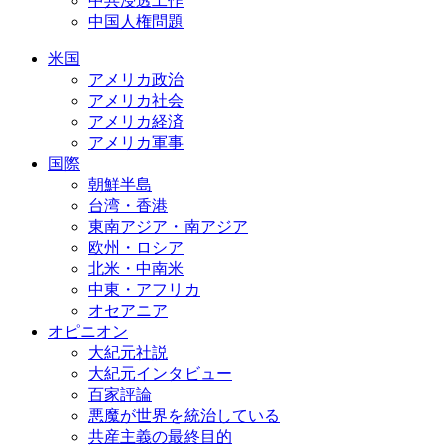
中共浸透工作
中国人権問題
米国
アメリカ政治
アメリカ社会
アメリカ経済
アメリカ軍事
国際
朝鮮半島
台湾・香港
東南アジア・南アジア
欧州・ロシア
北米・中南米
中東・アフリカ
オセアニア
オピニオン
大紀元社説
大紀元インタビュー
百家評論
悪魔が世界を統治している
共産主義の最終目的