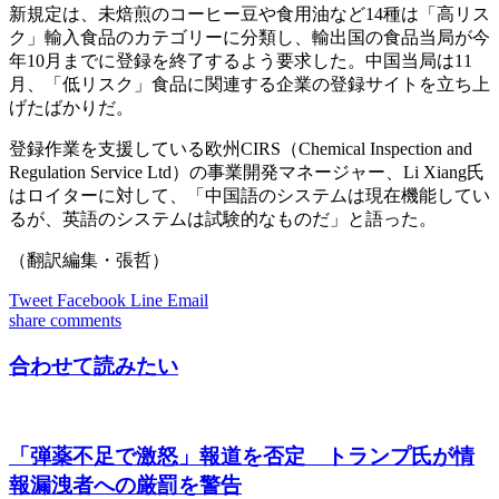
新規定は、未焙煎のコーヒー豆や食用油など14種は「高リス
ク」輸入食品のカテゴリーに分類し、輸出国の食品当局が今
年10月までに登録を終了するよう要求した。中国当局は11
月、「低リスク」食品に関連する企業の登録サイトを立ち上
げたばかりだ。
登録作業を支援している欧州CIRS（Chemical Inspection and
Regulation Service Ltd）の事業開発マネージャー、Li Xiang氏
はロイターに対して、「中国語のシステムは現在機能してい
るが、英語のシステムは試験的なものだ」と語った。
（翻訳編集・張哲）
Tweet
Facebook
Line
Email
share
comments
合わせて読みたい
「弾薬不足で激怒」報道を否定 トランプ氏が情
報漏洩者への厳罰を警告