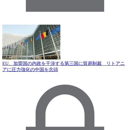
EU、加盟国の内政を干渉する第三国に貿易制裁 リトアニ
アに圧力強化の中国を念頭