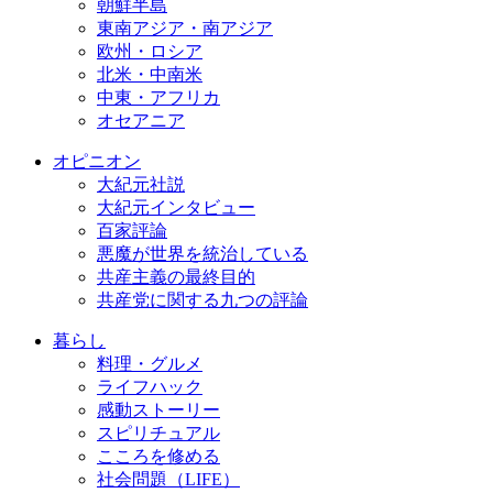
朝鮮半島
東南アジア・南アジア
欧州・ロシア
北米・中南米
中東・アフリカ
オセアニア
オピニオン
大紀元社説
大紀元インタビュー
百家評論
悪魔が世界を統治している
共産主義の最終目的
共産党に関する九つの評論
暮らし
料理・グルメ
ライフハック
感動ストーリー
スピリチュアル
こころを修める
社会問題（LIFE）