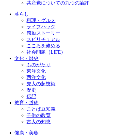
共産党についての九つの論評
暮らし
料理・グルメ
ライフハック
感動ストーリー
スピリチュアル
こころを修める
社会問題（LIFE）
文化・歴史
ものがたり
東洋文化
西洋文化
先人の超技術
歴史
伝記
教育・道徳
ことば豆知識
子供の教育
古人の知恵
健康・美容