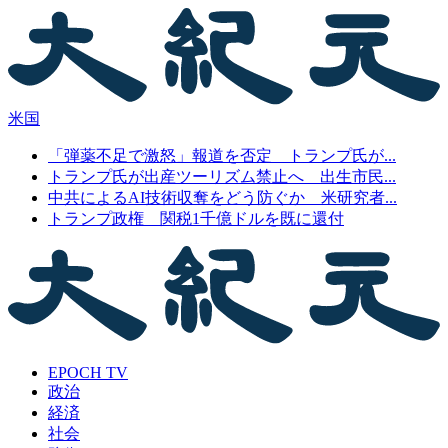
米国
「弾薬不足で激怒」報道を否定 トランプ氏が...
トランプ氏が出産ツーリズム禁止へ 出生市民...
中共によるAI技術収奪をどう防ぐか 米研究者...
トランプ政権 関税1千億ドルを既に還付
EPOCH TV
政治
経済
社会