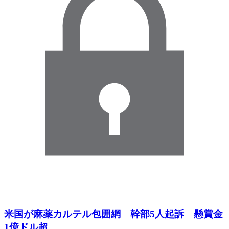
米国が麻薬カルテル包囲網 幹部5人起訴 懸賞金
1億ドル超