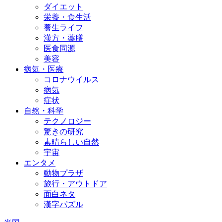
ダイエット
栄養・食生活
養生ライフ
漢方・薬膳
医食同源
美容
病気・医療
コロナウイルス
病気
症状
自然・科学
テクノロジー
驚きの研究
素晴らしい自然
宇宙
エンタメ
動物プラザ
旅行・アウトドア
面白ネタ
漢字パズル