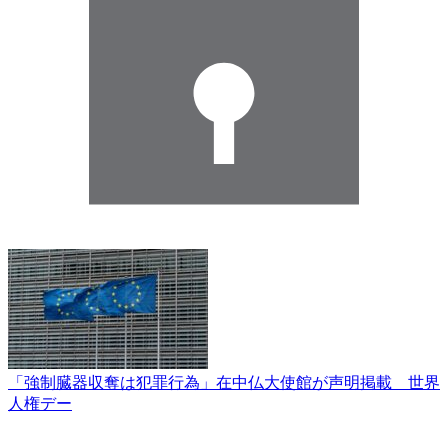
「強制臓器収奪は犯罪行為」在中仏大使館が声明掲載 世界
人権デー