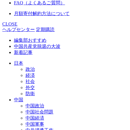
FAQ（よくあるご質問）
月額寄付解約方法について
CLOSE
ヘルプセンター
定期購読
編集部おすすめ
中国共産党脱退の大波
新着記事
日本
政治
経済
社会
外交
防衛
中国
中国政治
中国社会問題
中国経済
中国軍事