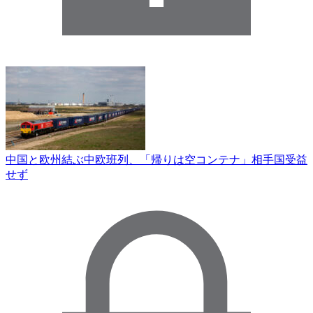
中国と欧州結ぶ中欧班列、「帰りは空コンテナ」相手国受益
せず