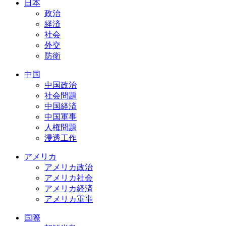
日本
政治
経済
社会
外交
防衛
中国
中国政治
社会問題
中国経済
中国軍事
人権問題
浸透工作
アメリカ
アメリカ政治
アメリカ社会
アメリカ経済
アメリカ軍事
国際