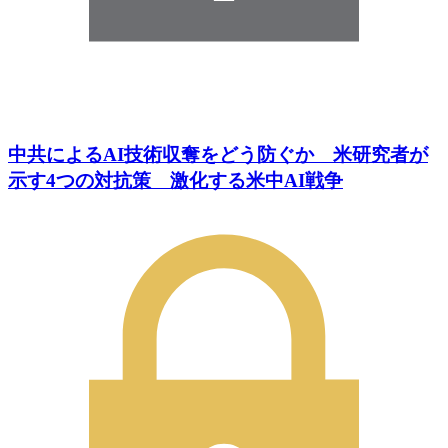
中共によるAI技術収奪をどう防ぐか 米研究者が
示す4つの対抗策 激化する米中AI戦争