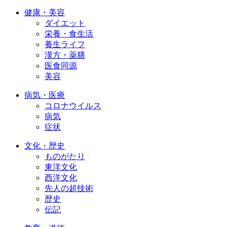
健康・美容
ダイエット
栄養・食生活
養生ライフ
漢方・薬膳
医食同源
美容
病気・医療
コロナウイルス
病気
症状
文化・歴史
ものがたり
東洋文化
西洋文化
先人の超技術
歴史
伝記