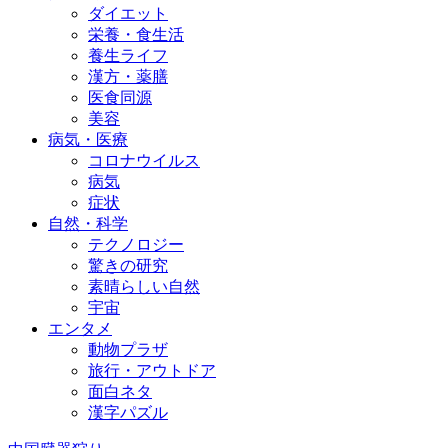
ダイエット
栄養・食生活
養生ライフ
漢方・薬膳
医食同源
美容
病気・医療
コロナウイルス
病気
症状
自然・科学
テクノロジー
驚きの研究
素晴らしい自然
宇宙
エンタメ
動物プラザ
旅行・アウトドア
面白ネタ
漢字パズル