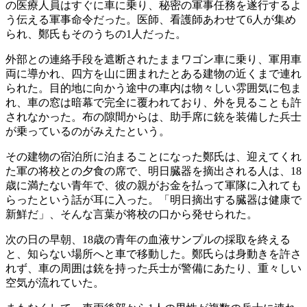
の医療人員はすぐに車に乗り、秘密の軍事任務を遂行するよ
う伝える軍事命令だった。医師、看護師あわせて6人が集め
られ、鄭氏もそのうちの1人だった。
外部との連絡手段を遮断されたままワゴン車に乗り、軍用車
両に導かれ、四方を山に囲まれたとある建物の近くまで連れ
られた。目的地に向かう途中の車内は物々しい雰囲気に包ま
れ、車の窓は暗幕で完全に覆われており、外を見ることも許
されなかった。布の隙間からは、助手席に銃を装備した兵士
が乗っているのがみえたという。
その建物の宿泊所に泊まることになった鄭氏は、迎えてくれ
た軍の将校との夕食の席で、明日臓器を摘出される人は、18
歳に満たない青年で、彼の親がお金を払って軍隊に入れても
らったという話が耳に入った。「明日摘出する臓器は健康で
新鮮だ」、そんな言葉が将校の口から発せられた。
次の日の早朝、18歳の青年の血液サンプルの採取を終える
と、知らない場所へと車で移動した。鄭氏らは身動きを許さ
れず、車の周囲は銃を持った兵士が警備にあたり、重々しい
空気が流れていた。