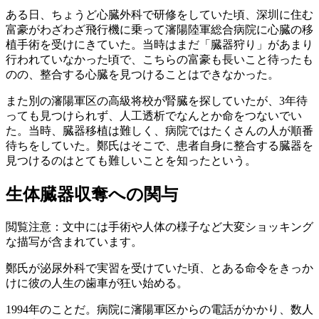
ある日、ちょうど心臓外科で研修をしていた頃、深圳に住む
富豪がわざわざ飛行機に乗って瀋陽陸軍総合病院に心臓の移
植手術を受けにきていた。当時はまだ「臓器狩り」があまり
行われていなかった頃で、こちらの富豪も長いこと待ったも
のの、整合する心臓を見つけることはできなかった。
また別の瀋陽軍区の高級将校が腎臓を探していたが、3年待
っても見つけられず、人工透析でなんとか命をつないでい
た。当時、臓器移植は難しく、病院ではたくさんの人が順番
待ちをしていた。鄭氏はそこで、患者自身に整合する臓器を
見つけるのはとても難しいことを知ったという。
生体臓器収奪への関与
閲覧注意：文中には手術や人体の様子など大変ショッキング
な描写が含まれています。
鄭氏が泌尿外科で実習を受けていた頃、とある命令をきっか
けに彼の人生の歯車が狂い始める。
1994年のことだ。病院に瀋陽軍区からの電話がかかり、数人