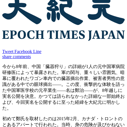
Tweet
Facebook
Line
share
comments
今から8年前、中国「臓器狩り」の詳細が1人の元中国軍病院
研修医によって暴露された。軍の関与、重々しい雰囲気、暗
幕に覆われたワゴン車内での臓器摘出作業、被害者男性の意
識がある中での眼球摘出——。この度、衝撃的な体験を語っ
た中国軍医学校の元卒業生——名は鄭治——が、8年越しに
実名公開を決意。かつては語られなかった詳細な一部始終お
よび、今回実名を公開するに至った経緯を大紀元に明かし
た。
初めて鄭氏を取材したのは2015年2月、カナダ・トロントの
とあるアパートで行われた。当時、身の危険が及びかねない