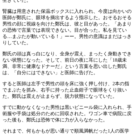
生きていた。
腎臓は用意された保温ボックスに入れられ、今度は向かいの
医師が鄭氏に、眼球を摘出するよう指示した。おそるおそる
男性の顔に視線を向けた鄭氏は、彼と目があった。「あまり
の恐怖で言葉では表現できない。目が合った。私を見てい
る…まぶたが動いている！」ーー。男性の意識はまだはっき
りしていた。
鄭氏の頭は真っ白になり、全身が震え、まったく身動きでき
ない状態になった。そして、前日の夜に耳にした「18歳未
満、非常に健康なドナーだ」という言葉を思い出した鄭氏
は、「自分にはできない」と医師に告げた。
すると医師は左手で男性の頭を床に強く押し付け、2本の指
でまぶたを抓み、右手に持った止血鉗子で眼球をくり抜い
た。鄭氏は震えが止まらず、脱力状態になっていた。
すでに動かなくなった男性は黒いビニール袋に入れられ、手
術服や手袋は処分のために回収された。ワゴン車で病院に戻
った後も、鄭氏は恐怖で体に力が入らなかった。
それまで、何もかもが思い通りで順風満帆だった1人の医学