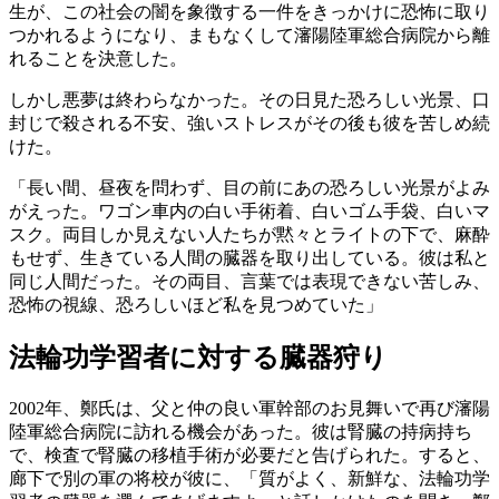
生が、この社会の闇を象徴する一件をきっかけに恐怖に取り
つかれるようになり、まもなくして瀋陽陸軍総合病院から離
れることを決意した。
しかし悪夢は終わらなかった。その日見た恐ろしい光景、口
封じで殺される不安、強いストレスがその後も彼を苦しめ続
けた。
「長い間、昼夜を問わず、目の前にあの恐ろしい光景がよみ
がえった。ワゴン車内の白い手術着、白いゴム手袋、白いマ
スク。両目しか見えない人たちが黙々とライトの下で、麻酔
もせず、生きている人間の臓器を取り出している。彼は私と
同じ人間だった。その両目、言葉では表現できない苦しみ、
恐怖の視線、恐ろしいほど私を見つめていた」
法輪功学習者に対する臓器狩り
2002年、鄭氏は、父と仲の良い軍幹部のお見舞いで再び瀋陽
陸軍総合病院に訪れる機会があった。彼は腎臓の持病持ち
で、検査で腎臓の移植手術が必要だと告げられた。すると、
廊下で別の軍の将校が彼に、「質がよく、新鮮な、法輪功学