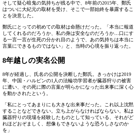
そして疑心暗鬼の気持ちが残る中で、8年前の2015年、鄭氏
はついに大紀元の取材を受け、そこで一部始終を暴露するこ
とを決意した。
鄭氏にとっての初めての取材は命懸けだった。「本当に報道
してくれるのだろうか、私の身は安全なのだろうか…口にす
る一言一言が生死の分かれ目のようで、あの気持ちは本当に
言葉にできるものではない」と、当時の心境を振り返った。
8年越しの実名公開
8年が経過し、氏名の公開を決断した鄭氏。きっかけは2019
年、中国・ハルピンの1人の法輪功学習者が臓器狩りの被害
に遭い、その死に際の言葉が明らかになった出来事に深く心
を動かされたという。
「私にとってあまりにも大きな出来事だった。これ以上沈黙
することなどできない。立ち上がらなければならない。私は
臓器狩りの現場を経験したものとして知っている、それがど
れほどおぞましく、想像もできないような恐ろしさなのか
を」