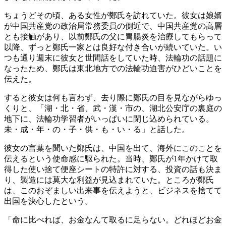
ちょうどその頃、ある女性が鄭氏を訪れていた。彼女は娘婿
が中国共産党の政治局常務委員の側近で、中国共産党の高層
とも接触があり、以前鄭氏の父に胃腸炎を治療してもらって
以降、ずっと鄭氏一家とは良好な付き合いが続いていた。い
つも通り週末に彼女と世間話をしていた時、法輪功の話題に
なったため、鄭氏は東北地方での法輪功迫害がひどいことを
伝えた。
すると彼女は何も言わず、去り際に鄭氏の目を見ながらゆっ
くりと、「湖・北・省、武・漢・市の、湖北公安庁の裏庭の
地下に、法輪功学習者がいっぱいに閉じ込められている。
未・成・年・の・子・供・も・い・る」と話した。
彼女の言葉を聞いた鄭氏は、中国を出て、海外にこのことを
伝えるという使命感に駆られた。当時、鄭氏が1年かけて取
得した使い捨て便座シートの特許に対する、投資の話も決ま
り、製造には莫大な利益が見込まれていた。ところが鄭氏
は、このおぞましい出来事を伝えようと、ビジネスを捨てて
出国を決心したという。
「命に比べれば、お金なんて取るに足らない。どれほどお金