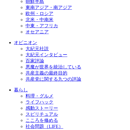
朝鮮半島
東南アジア・南アジア
欧州・ロシア
北米・中南米
中東・アフリカ
オセアニア
オピニオン
大紀元社説
大紀元インタビュー
百家評論
悪魔が世界を統治している
共産主義の最終目的
共産党に関する九つの評論
暮らし
料理・グルメ
ライフハック
感動ストーリー
スピリチュアル
こころを修める
社会問題（LIFE）