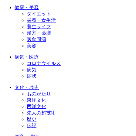
健康・美容
ダイエット
栄養・食生活
養生ライフ
漢方・薬膳
医食同源
美容
病気・医療
コロナウイルス
病気
症状
文化・歴史
ものがたり
東洋文化
西洋文化
先人の超技術
歴史
伝記