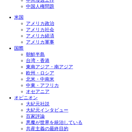
中共浸透工作
中国人権問題
米国
アメリカ政治
アメリカ社会
アメリカ経済
アメリカ軍事
国際
朝鮮半島
台湾・香港
東南アジア・南アジア
欧州・ロシア
北米・中南米
中東・アフリカ
オセアニア
オピニオン
大紀元社説
大紀元インタビュー
百家評論
悪魔が世界を統治している
共産主義の最終目的