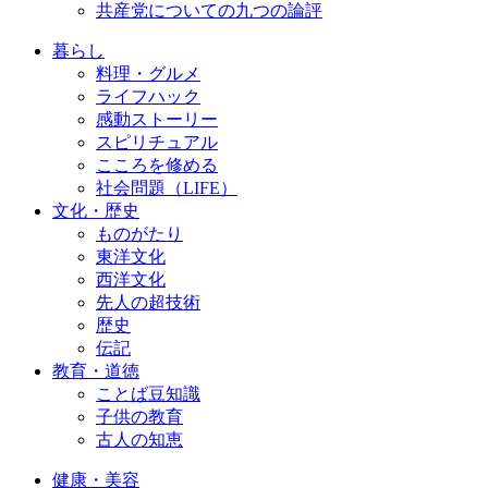
共産党についての九つの論評
暮らし
料理・グルメ
ライフハック
感動ストーリー
スピリチュアル
こころを修める
社会問題（LIFE）
文化・歴史
ものがたり
東洋文化
西洋文化
先人の超技術
歴史
伝記
教育・道徳
ことば豆知識
子供の教育
古人の知恵
健康・美容