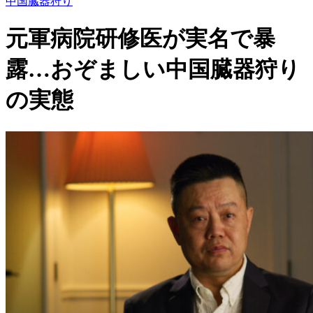
中国臓器狩り
元軍病院研修医が実名で暴
露…おぞましい中国臓器狩り
の実態