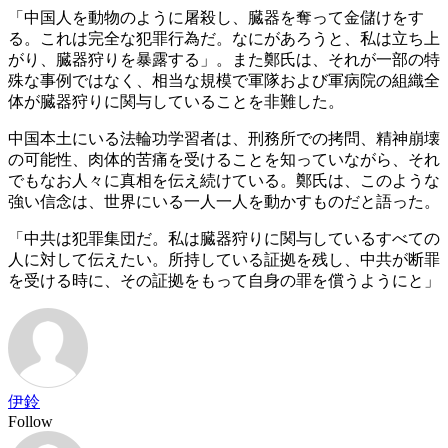
「中国人を動物のように屠殺し、臓器を奪って金儲けをす
る。これは完全な犯罪行為だ。なにがあろうと、私は立ち上
がり、臓器狩りを暴露する」。また鄭氏は、それが一部の特
殊な事例ではなく、相当な規模で軍隊および軍病院の組織全
体が臓器狩りに関与していることを非難した。
中国本土にいる法輪功学習者は、刑務所での拷問、精神崩壊
の可能性、肉体的苦痛を受けることを知っていながら、それ
でもなお人々に真相を伝え続けている。鄭氏は、このような
強い信念は、世界にいる一人一人を動かすものだと語った。
「中共は犯罪集団だ。私は臓器狩りに関与しているすべての
人に対して伝えたい。所持している証拠を残し、中共が断罪
を受ける時に、その証拠をもって自身の罪を償うようにと」
伊鈴
Follow