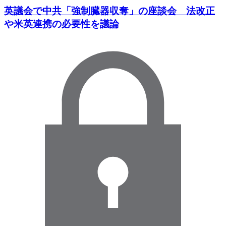
英議会で中共「強制臓器収奪」の座談会 法改正
や米英連携の必要性を議論