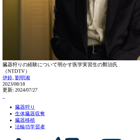
臓器狩りの経験について明かす医学実習生の鄭治氏
（NTDTV）
伊鈴
,
劉明湘
2023/08/18
更新: 2024/07/27
臓器狩り
生体臓器収奪
臓器移植
法輪功学習者