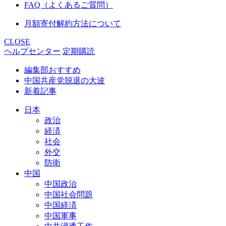
FAQ（よくあるご質問）
月額寄付解約方法について
CLOSE
ヘルプセンター
定期購読
編集部おすすめ
中国共産党脱退の大波
新着記事
日本
政治
経済
社会
外交
防衛
中国
中国政治
中国社会問題
中国経済
中国軍事