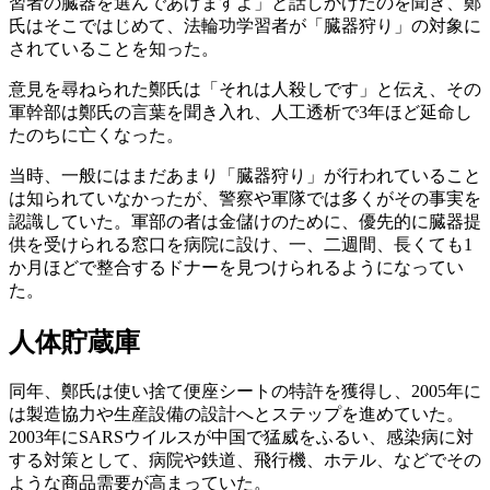
習者の臓器を選んであげますよ」と話しかけたのを聞き、鄭
氏はそこではじめて、法輪功学習者が「臓器狩り」の対象に
されていることを知った。
意見を尋ねられた鄭氏は「それは人殺しです」と伝え、その
軍幹部は鄭氏の言葉を聞き入れ、人工透析で3年ほど延命し
たのちに亡くなった。
当時、一般にはまだあまり「臓器狩り」が行われていること
は知られていなかったが、警察や軍隊では多くがその事実を
認識していた。軍部の者は金儲けのために、優先的に臓器提
供を受けられる窓口を病院に設け、一、二週間、長くても1
か月ほどで整合するドナーを見つけられるようになってい
た。
人体貯蔵庫
同年、鄭氏は使い捨て便座シートの特許を獲得し、2005年に
は製造協力や生産設備の設計へとステップを進めていた。
2003年にSARSウイルスが中国で猛威をふるい、感染病に対
する対策として、病院や鉄道、飛行機、ホテル、などでその
ような商品需要が高まっていた。