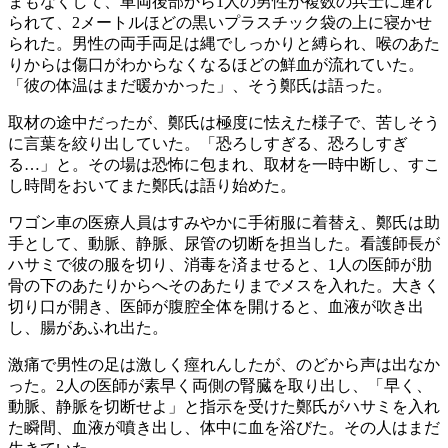
まもなくして、車両後部から1人の男性が複数の兵士に連れ
られて、2メートルほどの黒いプラスチック袋の上に寝かせ
られた。男性の両手両足は縄でしっかりと縛られ、喉のあた
りからは傷口がわからなくなるほどの鮮血が流れていた。
「彼の体温はまだ暖かかった」、そう鄭氏は語った。
取材の途中だったが、鄭氏は極度に怯えた様子で、苦しそう
に言葉を絞り出していた。「恐ろしすぎる、恐ろしすぎ
る…」と。その場は恐怖に包まれ、取材を一時中断し、すこ
し時間をおいてまた鄭氏は語り始めた。
ワゴン車の医療人員はすみやかに手術服に着替え、鄭氏は助
手として、動脈、静脈、尿管の切断を担当した。看護師長が
ハサミで彼の服を切り、消毒を済ませると、1人の医師が肋
骨の下のあたりからへそのあたりまでメスを入れた。大きく
切り口が開き、医師が腹腔全体を開けると、血液が吹き出
し、腸があふれ出た。
激痛で男性の足は激しく痙れんしたが、のどから声は出なか
った。2人の医師が素早く両側の腎臓を取り出し、「早く、
動脈、静脈を切断せよ」と指示を受けた鄭氏がハサミを入れ
た瞬間、血液が噴き出し、体中に血を浴びた。その人はまだ