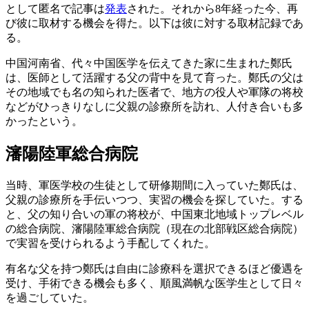
として匿名で記事は
発表
された。それから8年経った今、再
び彼に取材する機会を得た。以下は彼に対する取材記録であ
る。
中国河南省、代々中国医学を伝えてきた家に生まれた鄭氏
は、医師として活躍する父の背中を見て育った。鄭氏の父は
その地域でも名の知られた医者で、地方の役人や軍隊の将校
などがひっきりなしに父親の診療所を訪れ、人付き合いも多
かったという。
瀋陽陸軍総合病院
当時、軍医学校の生徒として研修期間に入っていた鄭氏は、
父親の診療所を手伝いつつ、実習の機会を探していた。する
と、父の知り合いの軍の将校が、中国東北地域トップレベル
の総合病院、瀋陽陸軍総合病院（現在の北部戦区総合病院）
で実習を受けられるよう手配してくれた。
有名な父を持つ鄭氏は自由に診療科を選択できるほど優遇を
受け、手術できる機会も多く、順風満帆な医学生として日々
を過ごしていた。