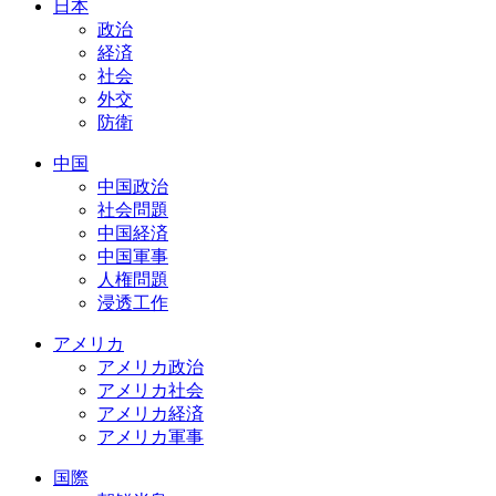
日本
政治
経済
社会
外交
防衛
中国
中国政治
社会問題
中国経済
中国軍事
人権問題
浸透工作
アメリカ
アメリカ政治
アメリカ社会
アメリカ経済
アメリカ軍事
国際