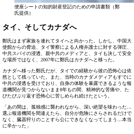
便座シートの知的財産登記のための申請書類（鄭
氏提供）
タイ、そしてカナダへ
鄭氏はまず家族を連れてタイへと向かった。しかし、中国大
使館からの脅迫、タイ警察による人権弁護士に対する弾圧、
中共スパイの浸透、親中共のメディアと、タイも決して安全
な場所ではなく、2007年に鄭氏はカナダへと移った。
カナダへ移った鄭氏だが、タイでの経験から彼の恐怖心は依
然として残っていた。また、当時のカナダメディアもすでに
中共の浸透を受けており、自身の体験を暴露できるような報
道機関が見つからないまま8年もの間、精神的な苦痛や、た
びたびぶり返す恐怖心に苦しめられ続けたという。
「あの間は、孤独感に襲われながら、深い絶望を味わった…
選ぶ報道機関を間違えたら、自分が危険にさらされるだけで
なく、臓器狩りのことすら公にできなくなってしまう…本当
に辛かった」