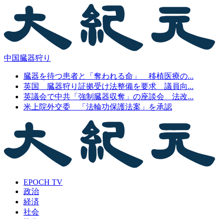
中国臓器狩り
臓器を待つ患者と「奪われる命」 移植医療の...
英国 臓器狩り証拠受け法整備を要求 議員向...
英議会で中共「強制臓器収奪」の座談会 法改...
米上院外交委 「法輪功保護法案」を承認
EPOCH TV
政治
経済
社会