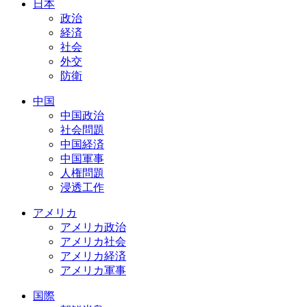
日本
政治
経済
社会
外交
防衛
中国
中国政治
社会問題
中国経済
中国軍事
人権問題
浸透工作
アメリカ
アメリカ政治
アメリカ社会
アメリカ経済
アメリカ軍事
国際