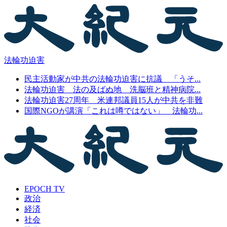
法輪功迫害
民主活動家が中共の法輪功迫害に抗議 「うそ...
法輪功迫害 法の及ばぬ地 洗脳班と精神病院...
法輪功迫害27周年 米連邦議員15人が中共を非難
国際NGOが講演「これは噂ではない」 法輪功...
EPOCH TV
政治
経済
社会