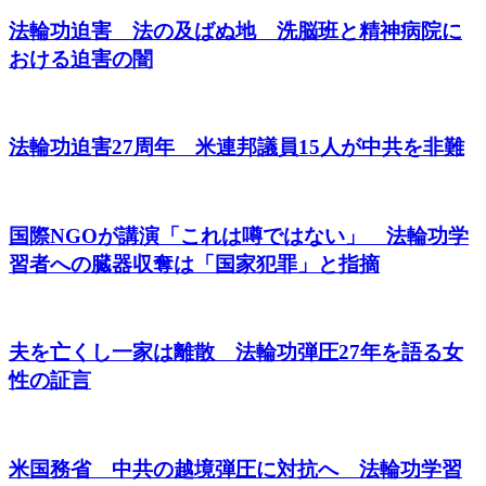
法輪功迫害 法の及ばぬ地 洗脳班と精神病院に
おける迫害の闇
法輪功迫害27周年 米連邦議員15人が中共を非難
国際NGOが講演「これは噂ではない」 法輪功学
習者への臓器収奪は「国家犯罪」と指摘
夫を亡くし一家は離散 法輪功弾圧27年を語る女
性の証言
米国務省 中共の越境弾圧に対抗へ 法輪功学習