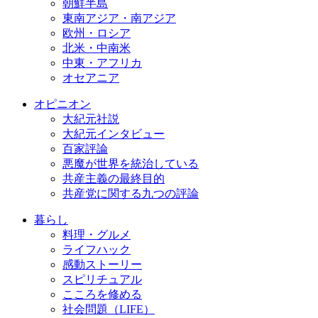
朝鮮半島
東南アジア・南アジア
欧州・ロシア
北米・中南米
中東・アフリカ
オセアニア
オピニオン
大紀元社説
大紀元インタビュー
百家評論
悪魔が世界を統治している
共産主義の最終目的
共産党に関する九つの評論
暮らし
料理・グルメ
ライフハック
感動ストーリー
スピリチュアル
こころを修める
社会問題（LIFE）