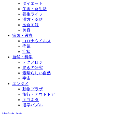
ダイエット
栄養・食生活
養生ライフ
漢方・薬膳
医食同源
美容
病気・医療
コロナウイルス
病気
症状
自然・科学
テクノロジー
驚きの研究
素晴らしい自然
宇宙
エンタメ
動物プラザ
旅行・アウトドア
面白ネタ
漢字パズル