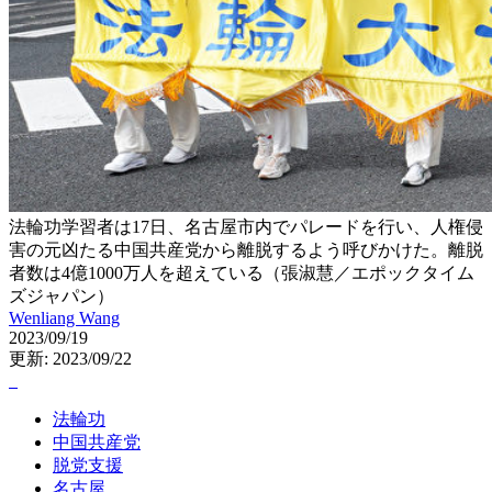
法輪功学習者は17日、名古屋市内でパレードを行い、人権侵
害の元凶たる中国共産党から離脱するよう呼びかけた。離脱
者数は4億1000万人を超えている（張淑慧／エポックタイム
ズジャパン）
Wenliang Wang
2023/09/19
更新: 2023/09/22
法輪功
中国共産党
脱党支援
名古屋