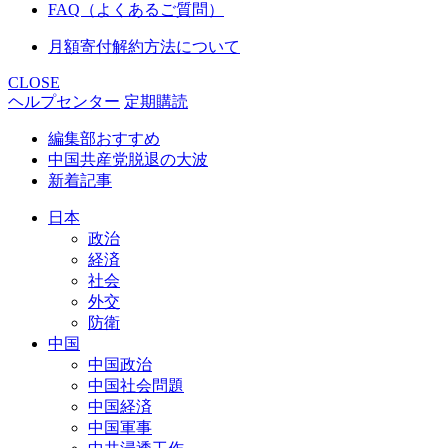
FAQ（よくあるご質問）
月額寄付解約方法について
CLOSE
ヘルプセンター
定期購読
編集部おすすめ
中国共産党脱退の大波
新着記事
日本
政治
経済
社会
外交
防衛
中国
中国政治
中国社会問題
中国経済
中国軍事