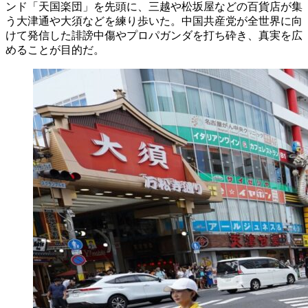
ンド「天国楽団」を先頭に、三越や松坂屋などの百貨店が集
う大津通や大須などを練り歩いた。中国共産党が全世界に向
けて発信した誹謗中傷やプロパガンダを打ち砕き、真実を広
めることが目的だ。