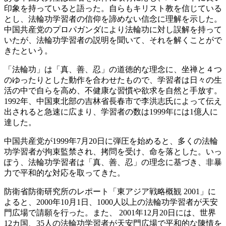
印象を持っていると語った。自らもキリスト教を信じている
とし、法輪功学習者の信仰を諦めない信念に理解を示した。
中国共産党のプロパガンダにより法輪功に対し誤解を持って
いたが、法輪功学習者の説明を聞いて、それを解くことがで
きたという。
「法輪功」は「真、善、忍」の道徳的な理念に、坐禅と４つ
のゆったりとした動作を合わせたもので、学習者は日々の生
活の中で自らを高め、不健康な習慣や欲求を自然と手放す。
1992年、中国東北部の吉林省長春市で李洪志氏によって伝え
出されると急速に広まり、学習者の数は1999年には1億人に
達した。
中国共産党が1999年7月20日に弾圧を始めると、多くの法輪
功学習者が拘束監禁され、拷問を受け、命を落とした。いっ
ぽう、法輪功学習者は「真、善、忍」の理念に基づき、非暴
力で平和的な対応を取ってきた。
防衛省防衛研究所のレポート「東アジア戦略概観 2001」に
よると、2000年10月1日、1000人以上の法輪功学習者が天安
門広場で請願を行った。また、 2001年12月20日には、世界
12カ国、35人の法輪功学習者が天安門広場で平和的な陳情を