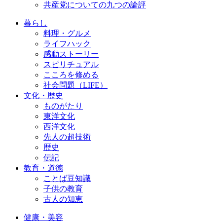
共産党についての九つの論評
暮らし
料理・グルメ
ライフハック
感動ストーリー
スピリチュアル
こころを修める
社会問題（LIFE）
文化・歴史
ものがたり
東洋文化
西洋文化
先人の超技術
歴史
伝記
教育・道徳
ことば豆知識
子供の教育
古人の知恵
健康・美容