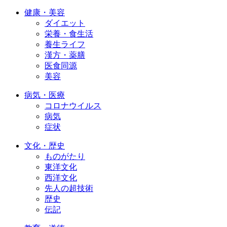
健康・美容
ダイエット
栄養・食生活
養生ライフ
漢方・薬膳
医食同源
美容
病気・医療
コロナウイルス
病気
症状
文化・歴史
ものがたり
東洋文化
西洋文化
先人の超技術
歴史
伝記