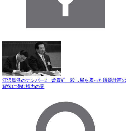
江沢民派のナンバー2 曽慶紅 殺し屋を雇った暗殺計画の
背後に潜む権力の闇