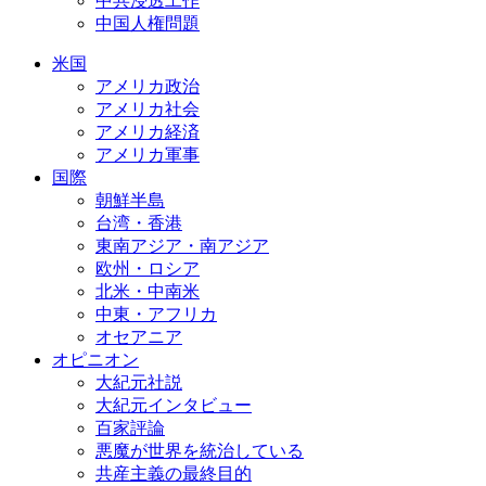
中共浸透工作
中国人権問題
米国
アメリカ政治
アメリカ社会
アメリカ経済
アメリカ軍事
国際
朝鮮半島
台湾・香港
東南アジア・南アジア
欧州・ロシア
北米・中南米
中東・アフリカ
オセアニア
オピニオン
大紀元社説
大紀元インタビュー
百家評論
悪魔が世界を統治している
共産主義の最終目的