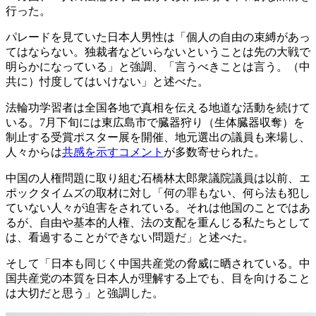
行った。
パレードを見ていた日本人男性は「個人の自由の束縛があっ
てはならない。独裁者などいらないということは先の大戦で
明らかになっている」と強調、「言うべきことは言う。（中
共に）忖度してはいけない」と述べた。
法輪功学習者は全国各地で真相を伝える地道な活動を続けて
いる。7月下旬には東広島市で臓器狩り（生体臓器収奪）を
制止する受賞ポスター展を開催、地元選出の議員も来場し、
人々からは
共感を示すコメント
が多数寄せられた。
中国の人権問題に取り組む石橋林太郎衆議院議員は以前、エ
ポックタイムズの取材に対し「何の罪もない、何ら法も犯し
ていない人々が迫害をされている。それは他国のことではあ
るが、自由や基本的人権、法の支配を重んじる私たちとして
は、看過することができない問題だ」と述べた。
そして「日本も同じく中国共産党の脅威に晒されている。中
国共産党の本質を日本人が理解する上でも、目を向けること
は大切だと思う」と強調した。