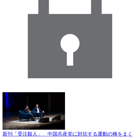
新刊「受注殺人」 中国共産党に対抗する運動の種をまく