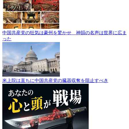
中国共産党の狂気は豪州を驚かせ 神韻の名声は世界に広ま
った
米上院は直ちに中国共産党の臓器収奪を阻止すべき