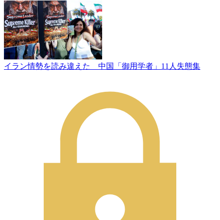
イラン情勢を読み違えた 中国「御用学者」11人失態集