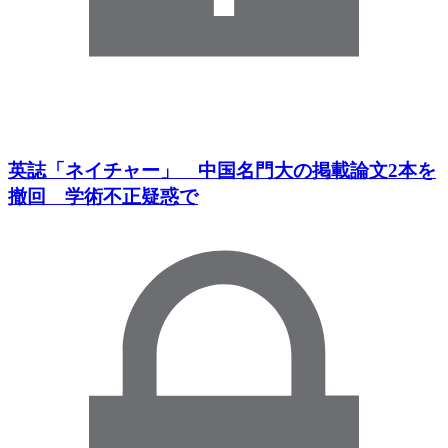
英誌「ネイチャー」 中国名門大の掲載論文2本を
撤回 学術不正疑惑で