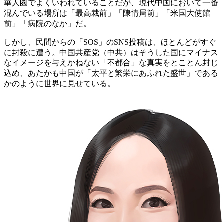
華人圏でよくいわれていることだが、現代中国において一番
混んでいる場所は「最高裁前」「陳情局前」「米国大使館
前」「病院のなか」だ。
しかし、民間からの「SOS」のSNS投稿は、ほとんどがすぐ
に封殺に遭う。中国共産党（中共）はそうした国にマイナス
なイメージを与えかねない「不都合」な真実をとことん封じ
込め、あたかも中国が「太平と繁栄にあふれた盛世」である
かのように世界に見せている。