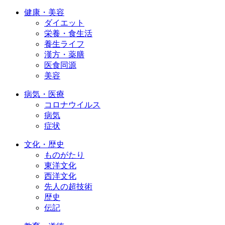
健康・美容
ダイエット
栄養・食生活
養生ライフ
漢方・薬膳
医食同源
美容
病気・医療
コロナウイルス
病気
症状
文化・歴史
ものがたり
東洋文化
西洋文化
先人の超技術
歴史
伝記