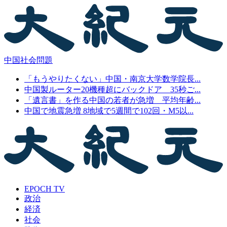
中国社会問題
「もうやりたくない」中国・南京大学数学院長...
中国製ルーター20機種超にバックドア 35秒ご...
「遺言書」を作る中国の若者が急増 平均年齢...
中国で地震急増 8地域で5週間で102回・M5以...
EPOCH TV
政治
経済
社会