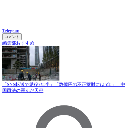
Telegram
コメント
編集部おすすめ
「SNS転送で懲役7年半」「数億円の不正蓄財には5年」 中
国司法の歪んだ天秤