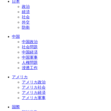
日本
政治
経済
社会
外交
防衛
中国
中国政治
社会問題
中国経済
中国軍事
人権問題
浸透工作
アメリカ
アメリカ政治
アメリカ社会
アメリカ経済
アメリカ軍事
国際