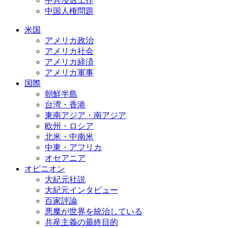
中共浸透工作
中国人権問題
米国
アメリカ政治
アメリカ社会
アメリカ経済
アメリカ軍事
国際
朝鮮半島
台湾・香港
東南アジア・南アジア
欧州・ロシア
北米・中南米
中東・アフリカ
オセアニア
オピニオン
大紀元社説
大紀元インタビュー
百家評論
悪魔が世界を統治している
共産主義の最終目的