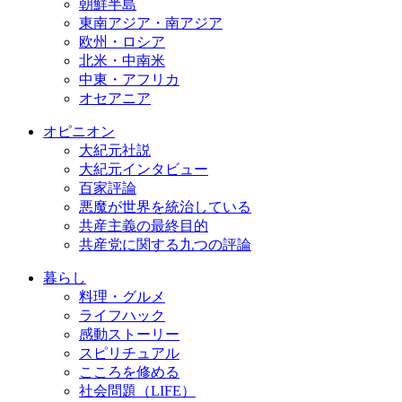
朝鮮半島
東南アジア・南アジア
欧州・ロシア
北米・中南米
中東・アフリカ
オセアニア
オピニオン
大紀元社説
大紀元インタビュー
百家評論
悪魔が世界を統治している
共産主義の最終目的
共産党に関する九つの評論
暮らし
料理・グルメ
ライフハック
感動ストーリー
スピリチュアル
こころを修める
社会問題（LIFE）