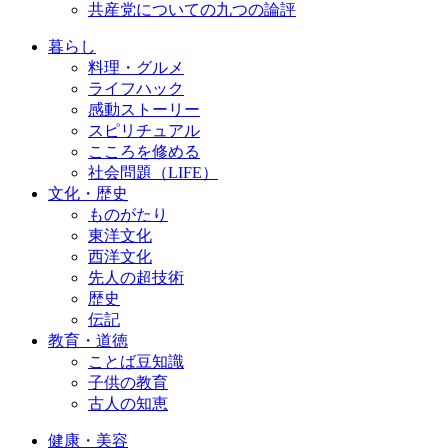
共産党についての九つの論評
暮らし
料理・グルメ
ライフハック
感動ストーリー
スピリチュアル
こころを修める
社会問題（LIFE）
文化・歴史
ものがたり
東洋文化
西洋文化
先人の超技術
歴史
伝記
教育・道徳
ことば豆知識
子供の教育
古人の知恵
健康・美容