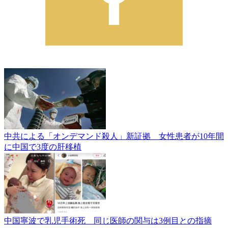
中共による「オンデマンド殺人」新証拠 女性患者が10年間
に中国で3度の肝移植
中国寧波で乳児手術死 同じ医師の関与は3例目との指摘