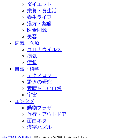
ダイエット
栄養・食生活
養生ライフ
漢方・薬膳
医食同源
美容
病気・医療
コロナウイルス
病気
症状
自然・科学
テクノロジー
驚きの研究
素晴らしい自然
宇宙
エンタメ
動物プラザ
旅行・アウトドア
面白ネタ
漢字パズル