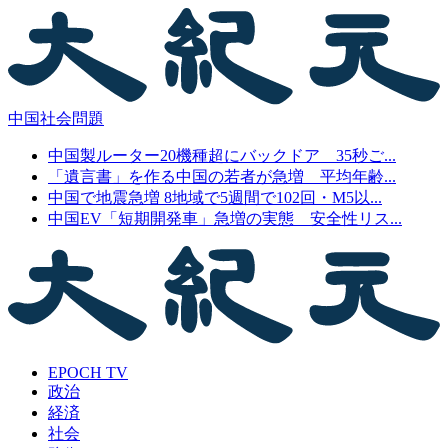
中国社会問題
中国製ルーター20機種超にバックドア 35秒ご...
「遺言書」を作る中国の若者が急増 平均年齢...
中国で地震急増 8地域で5週間で102回・M5以...
中国EV「短期開発車」急増の実態 安全性リス...
EPOCH TV
政治
経済
社会