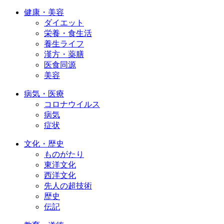
健康・美容
ダイエット
栄養・食生活
養生ライフ
漢方・薬膳
医食同源
美容
病気・医療
コロナウイルス
病気
症状
文化・歴史
ものがたり
東洋文化
西洋文化
先人の超技術
歴史
伝記