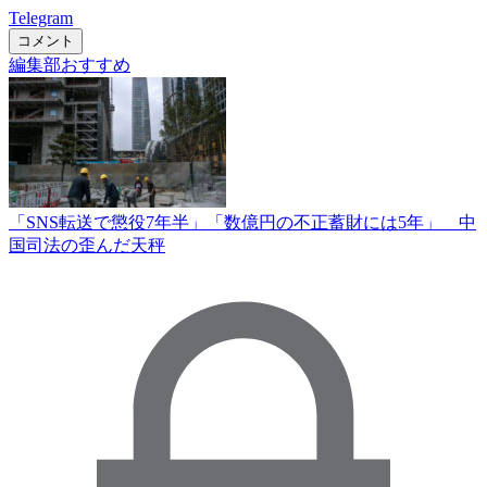
Telegram
コメント
編集部おすすめ
「SNS転送で懲役7年半」「数億円の不正蓄財には5年」 中
国司法の歪んだ天秤