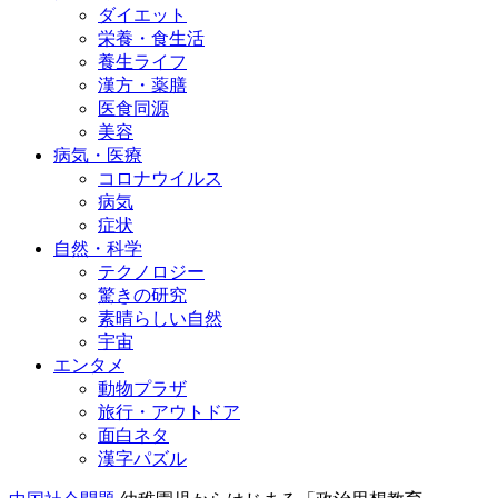
ダイエット
栄養・食生活
養生ライフ
漢方・薬膳
医食同源
美容
病気・医療
コロナウイルス
病気
症状
自然・科学
テクノロジー
驚きの研究
素晴らしい自然
宇宙
エンタメ
動物プラザ
旅行・アウトドア
面白ネタ
漢字パズル