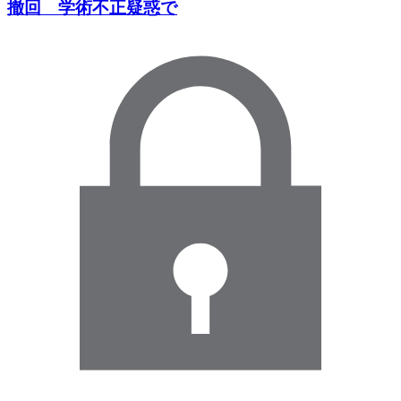
撤回 学術不正疑惑で