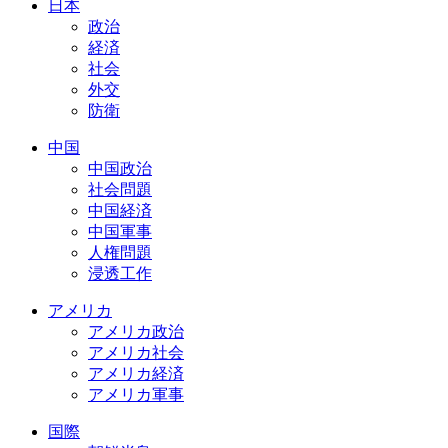
日本
政治
経済
社会
外交
防衛
中国
中国政治
社会問題
中国経済
中国軍事
人権問題
浸透工作
アメリカ
アメリカ政治
アメリカ社会
アメリカ経済
アメリカ軍事
国際