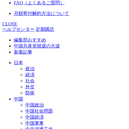
FAQ（よくあるご質問）
月額寄付解約方法について
CLOSE
ヘルプセンター
定期購読
編集部おすすめ
中国共産党脱退の大波
新着記事
日本
政治
経済
社会
外交
防衛
中国
中国政治
中国社会問題
中国経済
中国軍事