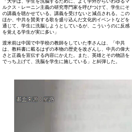
「大学は、学生を洗脳するために、よく学外からいわゆるマ
ルクス・レーニン主義の研究専門家を呼びつけて、学生にそ
の講義を聴かせている。講義を受けないと減点される。この
ほか、中共を賛美する歌を盛り込んだ文化的イベントなどを
通じて、学生に洗脳しようとしているが、こういうのに反感
を覚える学生が実に多い」
渡米前は中国で中学校の教師をしていた李さんは、「中共
は、教科書に載るはずの本物の歴史を改ざんし、中共の偉大
さと正義を宣伝する内容にかえた。また、英雄とその物語を
でっち上げて、洗脳を学生に施している」と糾弾した。