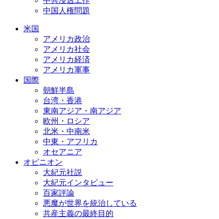
中共浸透工作
中国人権問題
米国
アメリカ政治
アメリカ社会
アメリカ経済
アメリカ軍事
国際
朝鮮半島
台湾・香港
東南アジア・南アジア
欧州・ロシア
北米・中南米
中東・アフリカ
オセアニア
オピニオン
大紀元社説
大紀元インタビュー
百家評論
悪魔が世界を統治している
共産主義の最終目的