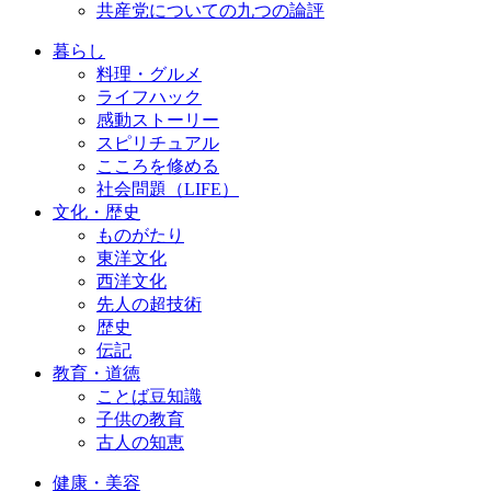
共産党についての九つの論評
暮らし
料理・グルメ
ライフハック
感動ストーリー
スピリチュアル
こころを修める
社会問題（LIFE）
文化・歴史
ものがたり
東洋文化
西洋文化
先人の超技術
歴史
伝記
教育・道徳
ことば豆知識
子供の教育
古人の知恵
健康・美容