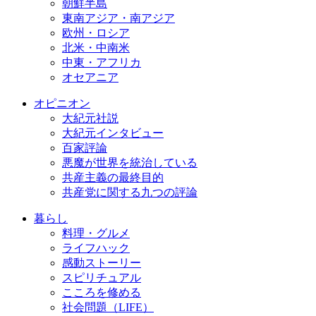
朝鮮半島
東南アジア・南アジア
欧州・ロシア
北米・中南米
中東・アフリカ
オセアニア
オピニオン
大紀元社説
大紀元インタビュー
百家評論
悪魔が世界を統治している
共産主義の最終目的
共産党に関する九つの評論
暮らし
料理・グルメ
ライフハック
感動ストーリー
スピリチュアル
こころを修める
社会問題（LIFE）