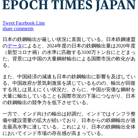
Tweet
Facebook
Line
share
comments
日本の鉄鋼輸出が厳しい状況に直面している。日本鉄鋼連盟
の
データ
によると、2024年度の日本の鉄鋼輸出量は2020年度
（新型コロナ禍）の水準に匹敵する3100万トン台にとどまっ
た。背景には中国の大量鋼材輸出による国際市況の軟化があ
る。
また、中国経済の減速も日本の鉄鋼輸出に影響を及ぼしてい
る。中国政府が景気刺激策を講じているものの、輸出が回復
する兆しは見えにくい状況だ。さらに、中国が安価な鋼材を
大量に輸出していることも国際市況の下落につながり、日本
の鉄鋼輸出の競争力を低下させている。
一方で、インド向けの輸出は好調だ。インドではインフラ整
備や建設需要の拡大が続いており、日本からの鉄鋼輸出が過
去最高水準に達している。これにより、日本の鉄鋼輸出全体
においてインド市場の存在感が高まっている。