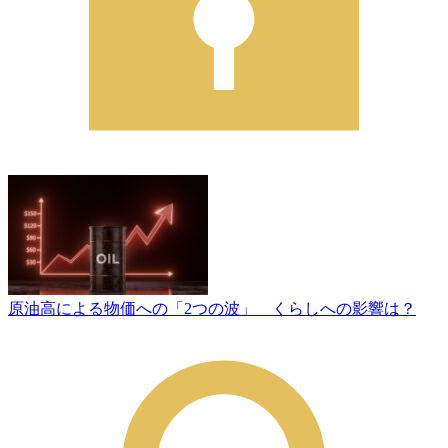
原油高による物価への「2つの波」 くらしへの影響は？