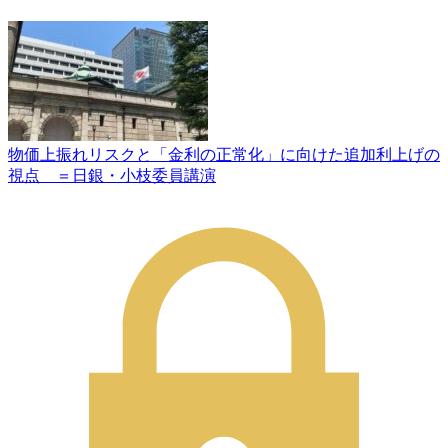
物価上振れリスクと「金利の正常化」に向けた追加利上げの
視点 ＝日銀・小枝委員講演