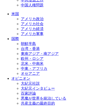
中共浸透工作
中国人権問題
米国
アメリカ政治
アメリカ社会
アメリカ経済
アメリカ軍事
国際
朝鮮半島
台湾・香港
東南アジア・南アジア
欧州・ロシア
北米・中南米
中東・アフリカ
オセアニア
オピニオン
大紀元社説
大紀元インタビュー
百家評論
悪魔が世界を統治している
共産主義の最終目的