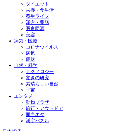
ダイエット
栄養・食生活
養生ライフ
漢方・薬膳
医食同源
美容
病気・医療
コロナウイルス
病気
症状
自然・科学
テクノロジー
驚きの研究
素晴らしい自然
宇宙
エンタメ
動物プラザ
旅行・アウトドア
面白ネタ
漢字パズル