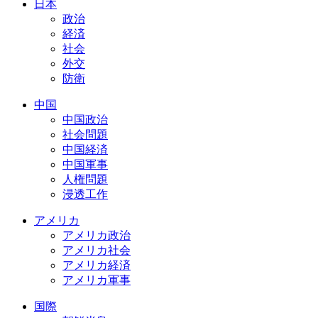
日本
政治
経済
社会
外交
防衛
中国
中国政治
社会問題
中国経済
中国軍事
人権問題
浸透工作
アメリカ
アメリカ政治
アメリカ社会
アメリカ経済
アメリカ軍事
国際