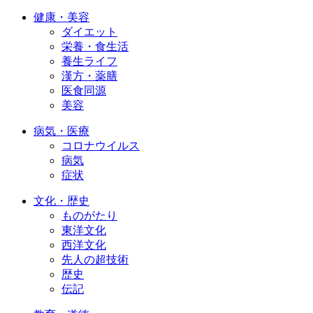
健康・美容
ダイエット
栄養・食生活
養生ライフ
漢方・薬膳
医食同源
美容
病気・医療
コロナウイルス
病気
症状
文化・歴史
ものがたり
東洋文化
西洋文化
先人の超技術
歴史
伝記