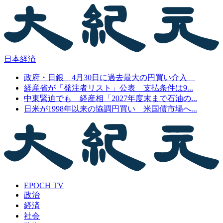
日本経済
政府・日銀 4月30日に過去最大の円買い介入
経産省が「発注者リスト」公表 支払条件は9...
中東緊迫でも 経産相「2027年度末まで石油の...
日米が1998年以来の協調円買い 米国債市場へ...
EPOCH TV
政治
経済
社会