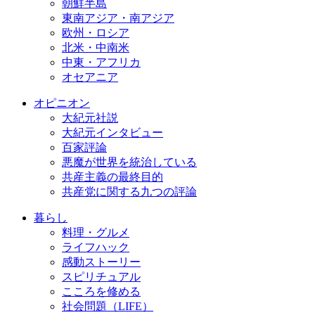
朝鮮半島
東南アジア・南アジア
欧州・ロシア
北米・中南米
中東・アフリカ
オセアニア
オピニオン
大紀元社説
大紀元インタビュー
百家評論
悪魔が世界を統治している
共産主義の最終目的
共産党に関する九つの評論
暮らし
料理・グルメ
ライフハック
感動ストーリー
スピリチュアル
こころを修める
社会問題（LIFE）