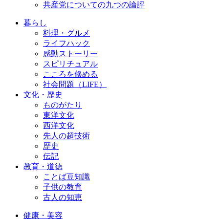
共産党についての九つの論評
暮らし
料理・グルメ
ライフハック
感動ストーリー
スピリチュアル
こころを修める
社会問題（LIFE）
文化・歴史
ものがたり
東洋文化
西洋文化
先人の超技術
歴史
伝記
教育・道徳
ことば豆知識
子供の教育
古人の知恵
健康・美容