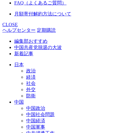
FAQ（よくあるご質問）
月額寄付解約方法について
CLOSE
ヘルプセンター
定期購読
編集部おすすめ
中国共産党脱退の大波
新着記事
日本
政治
経済
社会
外交
防衛
中国
中国政治
中国社会問題
中国経済
中国軍事