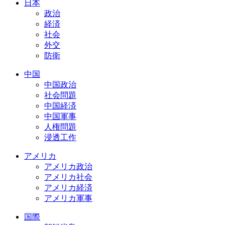
日本
政治
経済
社会
外交
防衛
中国
中国政治
社会問題
中国経済
中国軍事
人権問題
浸透工作
アメリカ
アメリカ政治
アメリカ社会
アメリカ経済
アメリカ軍事
国際