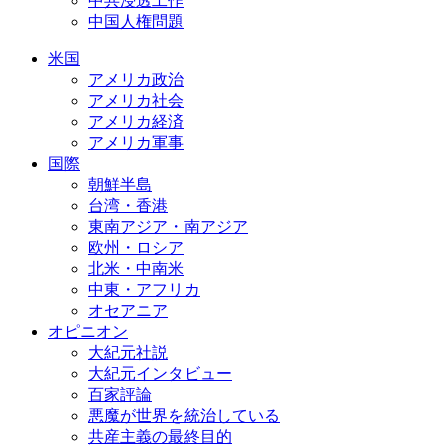
中共浸透工作
中国人権問題
米国
アメリカ政治
アメリカ社会
アメリカ経済
アメリカ軍事
国際
朝鮮半島
台湾・香港
東南アジア・南アジア
欧州・ロシア
北米・中南米
中東・アフリカ
オセアニア
オピニオン
大紀元社説
大紀元インタビュー
百家評論
悪魔が世界を統治している
共産主義の最終目的