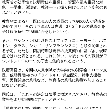
教育省が効率性と説明責任を重視し、資源を最も重要な対
象 —学生、保護者、教師—へと振り向けるという姿勢の表
れだ」と述べた。
教育省によると、既に4133人の職員のうち約600人が退職を
決めており、そのうち313人は先週、2万5千ドルの退職金を
受け取る条件で退職に合意したという。
また、ワシントンD.C.以外のオフィス（ニューヨーク、ボス
トン、ダラス、シカゴ、サンフランシスコ）も順次閉鎖され
る予定。ただし、閉鎖時期は現行の賃貸契約に基づき、現時
点では非公表とされる。これに伴い、今後すべての職員がワ
シントンD.C.の一つの庁舎に集約されるという。
政府高官は、今回の人員削減が大学向けの奨学金・ローン支
援、低所得層向けの「タイトル1」資金配分、特別支援教
育、民権関連の業務など、教育省の業務に影響を与えること
はないと強調。
同氏は、「これらの決定は慎重に検討されており、教育省の
業務をより効率的にする」と述べた。
「現在のやり方は機能していない。ただ、それだけのこと