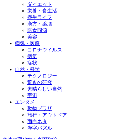
ダイエット
栄養・食生活
養生ライフ
漢方・薬膳
医食同源
美容
病気・医療
コロナウイルス
病気
症状
自然・科学
テクノロジー
驚きの研究
素晴らしい自然
宇宙
エンタメ
動物プラザ
旅行・アウトドア
面白ネタ
漢字パズル