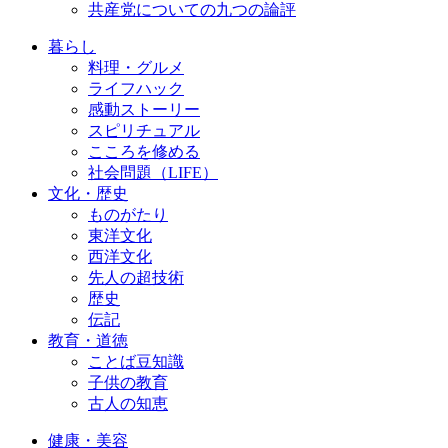
共産党についての九つの論評
暮らし
料理・グルメ
ライフハック
感動ストーリー
スピリチュアル
こころを修める
社会問題（LIFE）
文化・歴史
ものがたり
東洋文化
西洋文化
先人の超技術
歴史
伝記
教育・道徳
ことば豆知識
子供の教育
古人の知恵
健康・美容