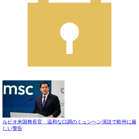
ルビオ米国務長官 温和な口調のミュンヘン演説で欧州に厳
しい警告