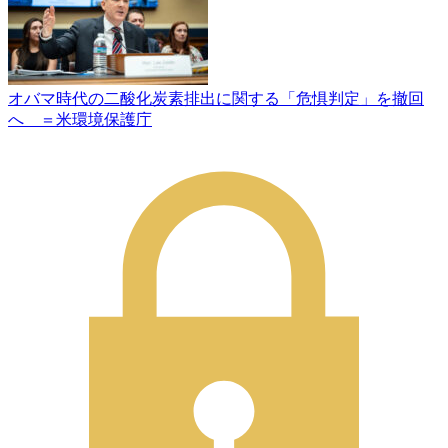
オバマ時代の二酸化炭素排出に関する「危惧判定」を撤回
へ ＝米環境保護庁