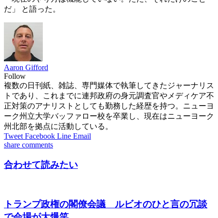
だ」 と語った。
Aaron Gifford
Follow
複数の日刊紙、雑誌、専門媒体で執筆してきたジャーナリス
トであり、これまでに連邦政府の身元調査官やメディケア不
正対策のアナリストとしても勤務した経歴を持つ。ニューヨ
ーク州立大学バッファロー校を卒業し、現在はニューヨーク
州北部を拠点に活動している。
Tweet
Facebook
Line
Email
share
comments
合わせて読みたい
トランプ政権の閣僚会議 ルビオのひと言の冗談
で会場が大爆笑