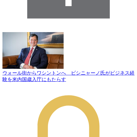
ウォール街からワシントンへ ビシニャーノ氏がビジネス経
験を米内国歳入庁にもたらす