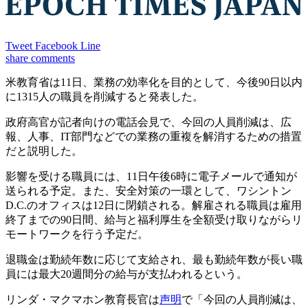
Tweet
Facebook
Line
share
comments
米教育省は11日、業務の効率化を目的として、今後90日以内
に1315人の職員を削減すると発表した。
政府高官が記者向けの電話会見で、今回の人員削減は、広
報、人事、IT部門などでの業務の重複を解消するための措置
だと説明した。
影響を受ける職員には、11日午後6時に電子メールで通知が
送られる予定。また、安全対策の一環として、ワシントン
D.C.のオフィスは12日に閉鎖される。解雇される職員は雇用
終了までの90日間、給与と福利厚生を全額受け取りながらリ
モートワークを行う予定だ。
退職金は勤続年数に応じて支給され、最も勤続年数が長い職
員には最大20週間分の給与が支払われるという。
リンダ・マクマホン教育長官は
声明
で「今回の人員削減は、