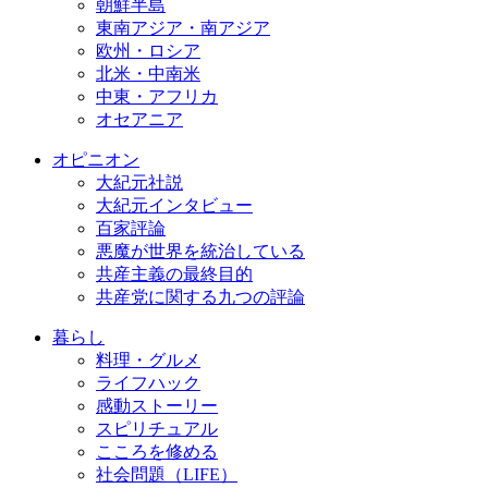
朝鮮半島
東南アジア・南アジア
欧州・ロシア
北米・中南米
中東・アフリカ
オセアニア
オピニオン
大紀元社説
大紀元インタビュー
百家評論
悪魔が世界を統治している
共産主義の最終目的
共産党に関する九つの評論
暮らし
料理・グルメ
ライフハック
感動ストーリー
スピリチュアル
こころを修める
社会問題（LIFE）