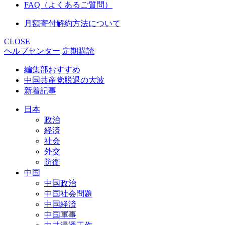
FAQ（よくあるご質問）
月額寄付解約方法について
CLOSE
ヘルプセンター
定期購読
編集部おすすめ
中国共産党脱退の大波
新着記事
日本
政治
経済
社会
外交
防衛
中国
中国政治
中国社会問題
中国経済
中国軍事