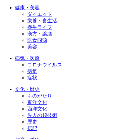
健康・美容
ダイエット
栄養・食生活
養生ライフ
漢方・薬膳
医食同源
美容
病気・医療
コロナウイルス
病気
症状
文化・歴史
ものがたり
東洋文化
西洋文化
先人の超技術
歴史
伝記