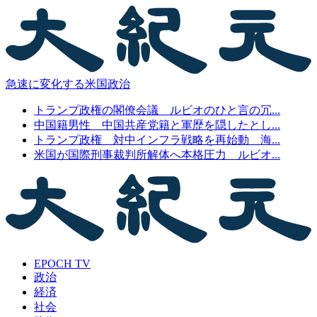
急速に変化する米国政治
トランプ政権の閣僚会議 ルビオのひと言の冗...
中国籍男性 中国共産党籍と軍歴を隠したとし...
トランプ政権 対中インフラ戦略を再始動 海...
米国が国際刑事裁判所解体へ本格圧力 ルビオ...
EPOCH TV
政治
経済
社会