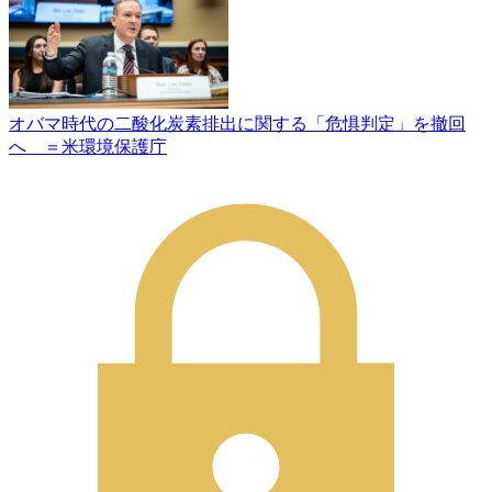
オバマ時代の二酸化炭素排出に関する「危惧判定」を撤回
へ ＝米環境保護庁