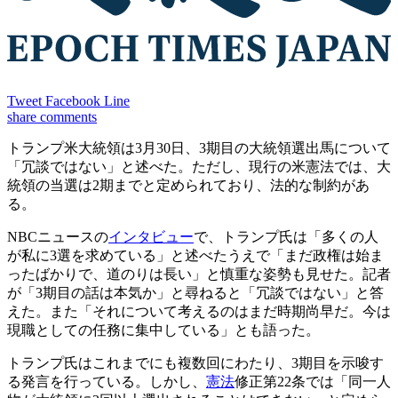
Tweet
Facebook
Line
share
comments
トランプ米大統領は3月30日、3期目の大統領選出馬について
「冗談ではない」と述べた。ただし、現行の米憲法では、大
統領の当選は2期までと定められており、法的な制約があ
る。
NBCニュースの
インタビュー
で、トランプ氏は「多くの人
が私に3選を求めている」と述べたうえで「まだ政権は始ま
ったばかりで、道のりは長い」と慎重な姿勢も見せた。記者
が「3期目の話は本気か」と尋ねると「冗談ではない」と答
えた。また「それについて考えるのはまだ時期尚早だ。今は
現職としての任務に集中している」とも語った。
トランプ氏はこれまでにも複数回にわたり、3期目を示唆す
る発言を行っている。しかし、
憲法
修正第22条では「同一人