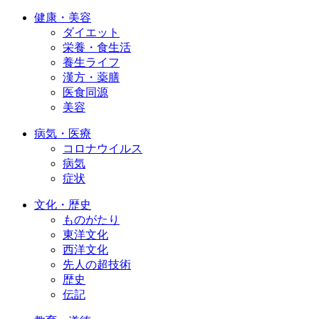
健康・美容
ダイエット
栄養・食生活
養生ライフ
漢方・薬膳
医食同源
美容
病気・医療
コロナウイルス
病気
症状
文化・歴史
ものがたり
東洋文化
西洋文化
先人の超技術
歴史
伝記