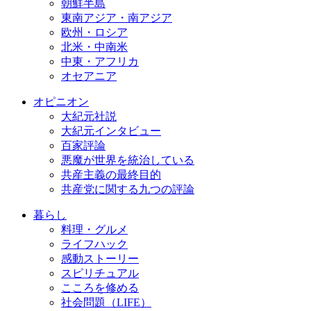
朝鮮半島
東南アジア・南アジア
欧州・ロシア
北米・中南米
中東・アフリカ
オセアニア
オピニオン
大紀元社説
大紀元インタビュー
百家評論
悪魔が世界を統治している
共産主義の最終目的
共産党に関する九つの評論
暮らし
料理・グルメ
ライフハック
感動ストーリー
スピリチュアル
こころを修める
社会問題（LIFE）