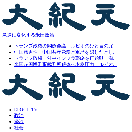
急速に変化する米国政治
トランプ政権の閣僚会議 ルビオのひと言の冗...
中国籍男性 中国共産党籍と軍歴を隠したとし...
トランプ政権 対中インフラ戦略を再始動 海...
米国が国際刑事裁判所解体へ本格圧力 ルビオ...
EPOCH TV
政治
経済
社会