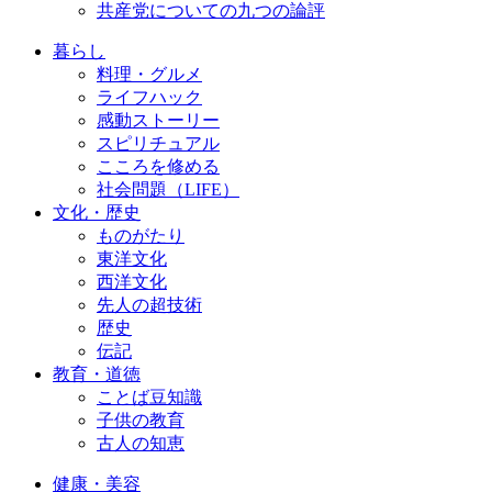
共産党についての九つの論評
暮らし
料理・グルメ
ライフハック
感動ストーリー
スピリチュアル
こころを修める
社会問題（LIFE）
文化・歴史
ものがたり
東洋文化
西洋文化
先人の超技術
歴史
伝記
教育・道徳
ことば豆知識
子供の教育
古人の知恵
健康・美容