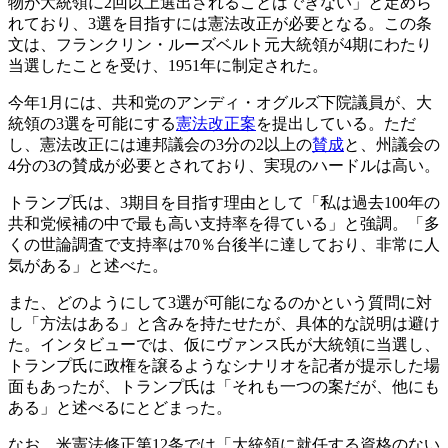
物が大統領に2回以上選出されることはできない」と定めら
れており、3選を目指すには憲法改正が必要となる。この条
文は、フランクリン・ルーズベルト元大統領が4期にわたり
当選したことを受け、1951年に制定された。
今年1月には、共和党のアンディ・オグルズ下院議員が、大
統領の3選を可能にする
憲法改正案
を提出している。ただ
し、憲法改正には連邦議会の3分の2以上の
賛成
と、州議会の
4分の3の賛成が必要とされており、実現のハードルは高い。
トランプ氏は、3期目を目指す理由として「私は過去100年の
共和党候補の中で最も高い支持率を得ている」と強調。「多
くの世論調査で支持率は70％台後半に達しており、非常に人
気がある」と述べた。
また、どのようにして3選が可能になるのかという質問に対
し「方法はある」と含みを持たせたが、具体的な説明は避け
た。インタビューでは、仮にヴァンス氏が大統領に当選し、
トランプ氏に政権を譲るようなシナリオを記者が提示した場
面もあったが、トランプ氏は「それも一つの案だが、他にも
ある」と述べるにとどまった。
なお、米憲法修正第12条では「大統領に就任する資格のない