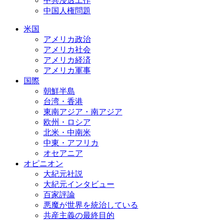
中共浸透工作
中国人権問題
米国
アメリカ政治
アメリカ社会
アメリカ経済
アメリカ軍事
国際
朝鮮半島
台湾・香港
東南アジア・南アジア
欧州・ロシア
北米・中南米
中東・アフリカ
オセアニア
オピニオン
大紀元社説
大紀元インタビュー
百家評論
悪魔が世界を統治している
共産主義の最終目的