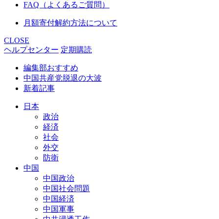
FAQ（よくあるご質問）
月額寄付解約方法について
CLOSE
ヘルプセンター
定期購読
編集部おすすめ
中国共産党脱退の大波
新着記事
日本
政治
経済
社会
外交
防衛
中国
中国政治
中国社会問題
中国経済
中国軍事