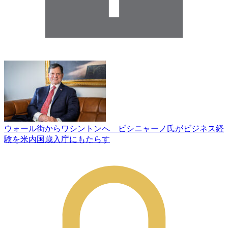
ウォール街からワシントンへ ビシニャーノ氏がビジネス経
験を米内国歳入庁にもたらす