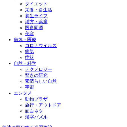
ダイエット
栄養・食生活
養生ライフ
漢方・薬膳
医食同源
美容
病気・医療
コロナウイルス
病気
症状
自然・科学
テクノロジー
驚きの研究
素晴らしい自然
宇宙
エンタメ
動物プラザ
旅行・アウトドア
面白ネタ
漢字パズル