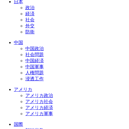
日本
政治
経済
社会
外交
防衛
中国
中国政治
社会問題
中国経済
中国軍事
人権問題
浸透工作
アメリカ
アメリカ政治
アメリカ社会
アメリカ経済
アメリカ軍事
国際