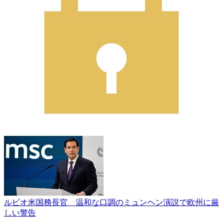
ルビオ米国務長官 温和な口調のミュンヘン演説で欧州に厳
しい警告